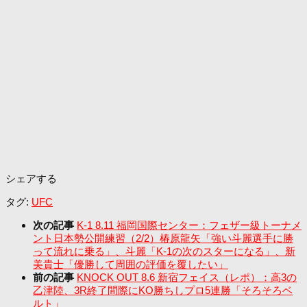
シェアする
タグ:
UFC
次の記事
K-1 8.11 福岡国際センター：フェザー級トーナメ
ント日本勢公開練習（2/2）椿原龍矢「強い斗麗選手に勝
って流れに乗る」、斗麗「K-1の次のスターになる」、新
美貴士「優勝して周囲の評価を覆したい」
前の記事
KNOCK OUT 8.6 新宿フェイス（レポ）：高3の
乙津陸、3R終了間際にKO勝ちしプロ5連勝「そろそろベ
ルト」