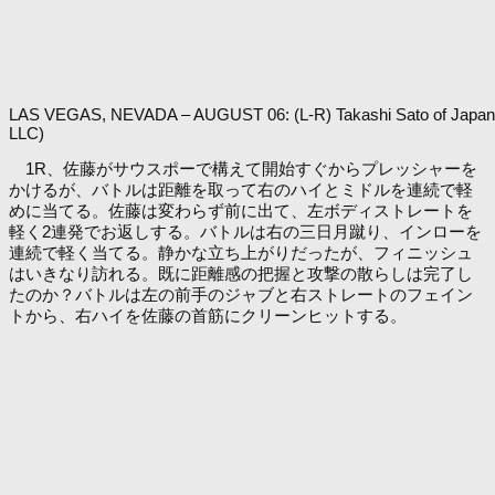
LAS VEGAS, NEVADA – AUGUST 06: (L-R) Takashi Sato of Japan punc
LLC)
1R、佐藤がサウスポーで構えて開始すぐからプレッシャーを
かけるが、バトルは距離を取って右のハイとミドルを連続で軽
めに当てる。佐藤は変わらず前に出て、左ボディストレートを
軽く2連発でお返しする。バトルは右の三日月蹴り、インローを
連続で軽く当てる。静かな立ち上がりだったが、フィニッシュ
はいきなり訪れる。既に距離感の把握と攻撃の散らしは完了し
たのか？バトルは左の前手のジャブと右ストレートのフェイン
トから、右ハイを佐藤の首筋にクリーンヒットする。