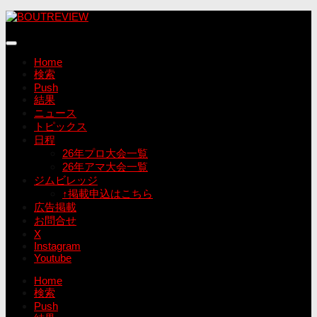
コ
ン
テ
ン
Home
ツ
検索
へ
Push
ス
結果
キ
ニュース
ッ
トピックス
プ
日程
26年プロ大会一覧
26年アマ大会一覧
ジムビレッジ
↑掲載申込はこちら
広告掲載
お問合せ
X
Instagram
Youtube
Home
検索
Push