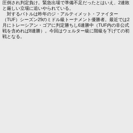
圧倒され判定負け。緊急出場で準備不足だったとはいえ、2連敗
と厳しい立場に追いやられている。
対するバトルは昨年のジ・アルティメット・ファイター
（TUF）シーズン29のミドル級トーナメント優勝者。最近では2
月にトレーシアン・ゴアに判定勝ちし6連勝中（TUF内の非公式
戦を含めれば8連勝）。今回はウェルター級に階級を下げての初
戦となる。