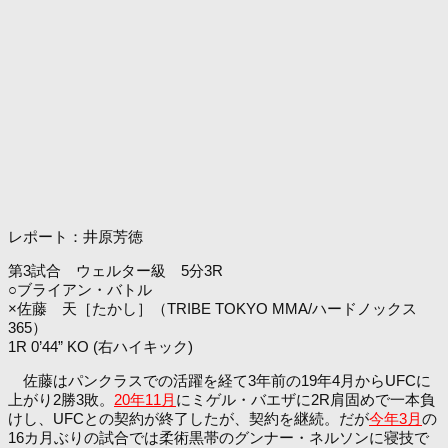
レポート：井原芳徳
第3試合 ウェルター級 5分3R
○ブライアン・バトル
×佐藤 天［たかし］（TRIBE TOKYO MMA/ハードノックス
365）
1R 0’44” KO (右ハイキック)
佐藤はパンクラスでの活躍を経て3年前の19年4月からUFCに
上がり2勝3敗。
20年11月
にミゲル・バエザに2R肩固めで一本負
けし、UFCとの契約が終了したが、契約を継続。だが
今年3月
の
16カ月ぶりの試合では柔術黒帯のグンナー・ネルソンに寝技で