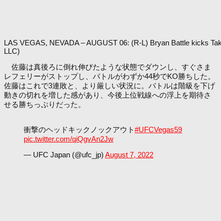
LAS VEGAS, NEVADA – AUGUST 06: (R-L) Bryan Battle kicks Takashi
LLC)
佐藤は真後ろに倒れ伸びたような状態でダウンし、すぐさま
レフェリーがストップし、バトルがわずか44秒でKO勝ちした。
佐藤はこれで3連敗と、より厳しい状況に。バトルは階級を下げ
動きの切れを増した感があり、今後上位戦線への浮上を期待さ
せる勝ちっぷりだった。
衝撃のヘッドキックノックアウト
#UFCVegas59
pic.twitter.com/qiQgvAn2Jw
— UFC Japan (@ufc_jp)
August 7, 2022