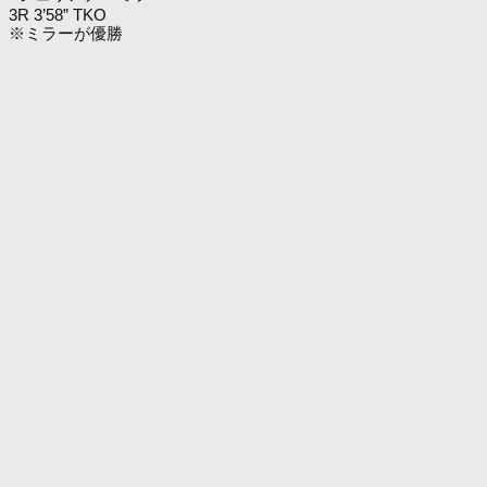
3R 3’58” TKO
※ミラーが優勝