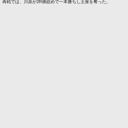
再戦では、川原が2R裸絞めで一本勝ちし王座を奪った。