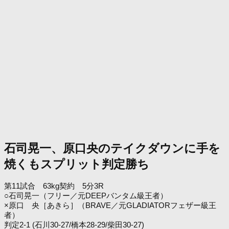
石司晃一、原口央のテイクダウンに手を
焼くもスプリット判定勝ち
第11試合 63kg契約 5分3R
○石司晃一（フリー／元DEEPバンタム級王者）
×原口 央［あきら］（BRAVE／元GLADIATORフェザー級王
者）
判定2-1 (石川30-27/橋本28-29/柴田30-27)