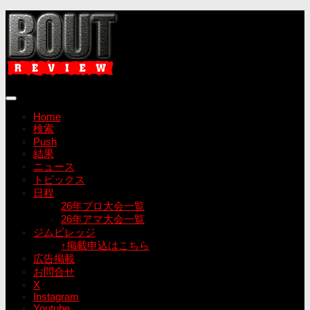
コ
ン
テ
ン
ツ
へ
ス
キ
Home
ッ
検索
プ
Push
結果
ニュース
トピックス
日程
26年プロ大会一覧
26年アマ大会一覧
ジムビレッジ
↑掲載申込はこちら
広告掲載
お問合せ
X
Instagram
Youtube