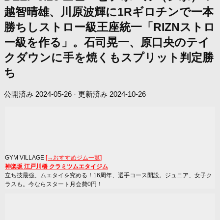
越智晴雄、川原波輝に1Rギロチンで一本
勝ちしストロー級王座統一「RIZNストロ
ー級を作る」。石司晃一、原口央のテイ
クダウンに手を焼くもスプリット判定勝
ち
公開済み
2024-05-26
· 更新済み
2024-10-26
GYM VILLAGE
[→おすすめジム一覧]
神楽坂 江戸川橋 クラミツムエタイジム
立ち技最強、ムエタイを究める！16周年、選手コース開設。ジュニア、女子ク
ラスも。今ならスタート月会費0円！