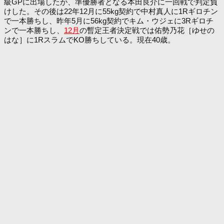
級GPに出場したが、準優勝者となる本田良介に一回戦で判定負
けした。その後は22年12月に55kg契約で中村真人に1Rギロチン
で一本勝ちし、昨年5月に56kg契約でキム・ウジェに3Rギロチ
ンで一本勝ちし、
12月
の暫定王者決定戦では佑勢乃花［ゆせの
はな］に1RスラムでKO勝ちしている。現在40歳。