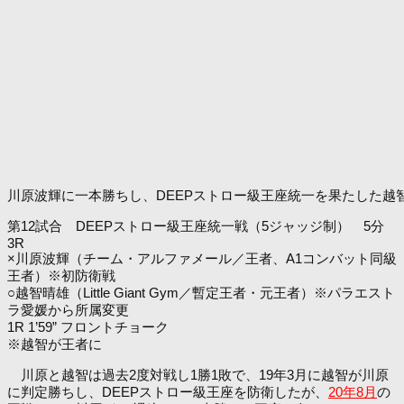
川原波輝に一本勝ちし、DEEPストロー級王座統一を果たした越
第12試合 DEEPストロー級王座統一戦（5ジャッジ制） 5分
3R
×川原波輝（チーム・アルファメール／王者、A1コンバット同級
王者）※初防衛戦
○越智晴雄（Little Giant Gym／暫定王者・元王者）※パラエスト
ラ愛媛から所属変更
1R 1’59” フロントチョーク
※越智が王者に
川原と越智は過去2度対戦し1勝1敗で、19年3月に越智が川原
に判定勝ちし、DEEPストロー級王座を防衛したが、
20年8月
の