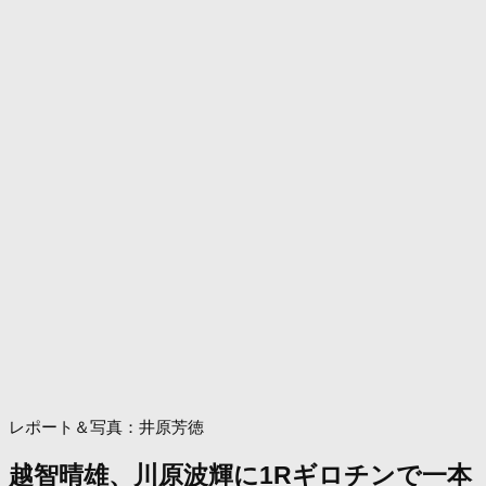
レポート＆写真：井原芳徳
越智晴雄、川原波輝に1Rギロチンで一本