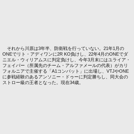
それから川原は3年半、防衛戦を行っていない。21年1月の
ONEでリト・アディワンに2R KO負けし、22年4月のONEでダ
ニエル・ウィリアムスに判定負けし、今年3月末にはユライア・
フェイバー（所属先のチーム・アルファメールの代表）がカリ
フォルニアで主催する「A1コンバット」に出場し、VTJやONE
に参戦経験のあるアンソニー・ドゥーに判定勝ちし、同大会の
ストロー級の王者となった。現在34歳。