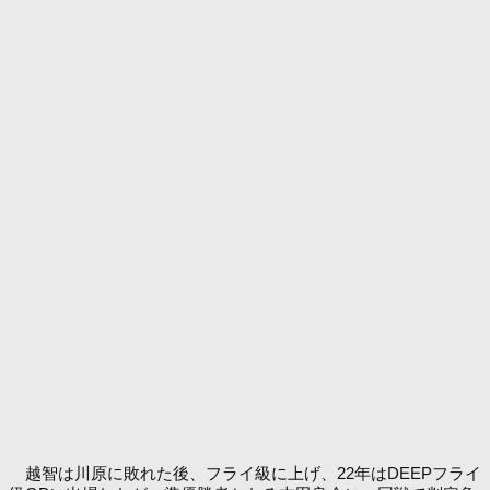
越智は川原に敗れた後、フライ級に上げ、22年はDEEPフライ