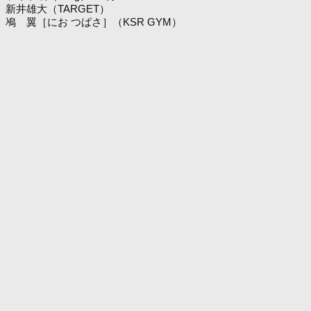
新井雄大（TARGET）
鳰 翼［にお つばさ］（KSR GYM）