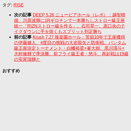
タグ:
RISE
次の記事
DEEP 5.26 ニューピアホール（レポ）：越智晴
雄、川原波輝に1Rギロチンで一本勝ちしストロー級王座
統一「RIZNストロー級を作る」。石司晃一、原口央のテ
イクダウンに手を焼くもスプリット判定勝ち
前の記事
Krush 7.27 後楽園ホール：苦節10年で王座獲得
の伊藤健人、4度目の挑戦の大岩龍矢と防衛戦。バンタム
級王座決定トーナメント・白幡裕星×峯大樹、黒川瑛斗×
大村修輝で準決勝。前フライ級王者・悠斗、再起戦は19歳
の安尾瑠輝と
おすすめ