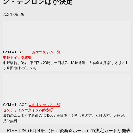
ン・チンロンほか決定
2024-05-26
GYM VILLAGE
[→おすすめジム一覧]
中野トイカツ道場
中野駅徒歩3分。平日7～23時、土日祝7～18時営業。入会金＆月謝“まるまる1
ヶ月間”無料プランも！
GYM VILLAGE
[→おすすめジム一覧]
センチャイムエタイジム錦糸町
最強のムエタイで最高の“美Body”を目指す！初心者の方、女性の方、大歓迎。
見学無料！
RISE 179（6月30日（日）後楽園ホール）の決定カードが発表