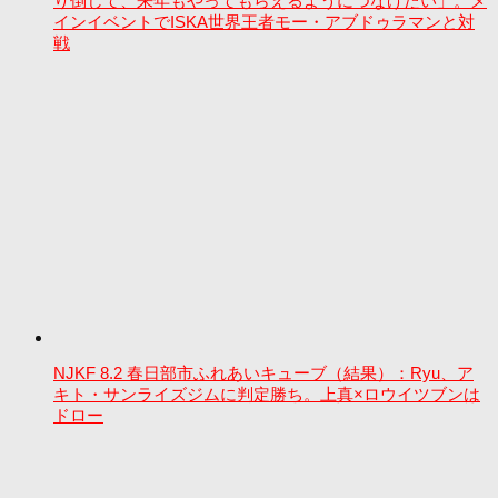
り倒して、来年もやってもらえるようにつなげたい」。メ
インイベントでISKA世界王者モー・アブドゥラマンと対
戦
NJKF 8.2 春日部市ふれあいキューブ（結果）：Ryu、ア
キト・サンライズジムに判定勝ち。上真×ロウイツブンは
ドロー