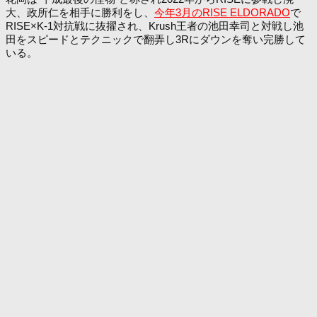
大、政所仁を相手に勝利をし、
今年3月のRISE ELDORADO
で
RISE×K-1対抗戦に抜擢され、Krush王者の池田幸司と対戦し池
田をスピードとテクニックで翻弄し3Rにダウンを奪い完勝して
いる。