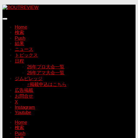
コ
ン
テ
ン
Home
ツ
検索
へ
Push
ス
結果
キ
ニュース
ッ
トピックス
プ
日程
26年プロ大会一覧
26年アマ大会一覧
ジムビレッジ
↑掲載申込はこちら
広告掲載
お問合せ
X
Instagram
Youtube
Home
検索
Push