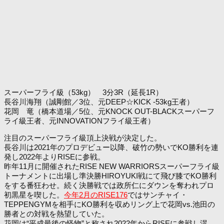
スーパーフライ級（53kg） 3分3R（延長1R）
長谷川海翔（誠剛館／3位、元DEEP☆KICK -53kg王者）
花岡 竜（橋本道場／5位、元KNOCK OUT-BLACKスーパーフ
ライ級王者、元INNOVATIONフライ級王者）
注目のスーパーフライ級頂上決戦が決定した。
長谷川は2021年のプロデビュー以降、破竹の勢いでKO勝利を連
発し2022年よりRISEに参戦。
昨年11月に開催されたRISE NEW WARRIORSスーパーフライ級
トーナメントに出場し準決勝HIROYUKI戦にて飛び膝でKO勝利
をする番狂わせ。続く決勝戦では政所仁にダウンを奪われプロ
初黒星を喫した。
今年2月のRISE176
ではサンチャイ・
TEPPENGYMを相手にKO勝利を収めリング上で花岡vs.池田の
勝者との対戦を熱望していた。
花岡は“平成最後の怪物”と称され2022年からRISEに参戦し滉