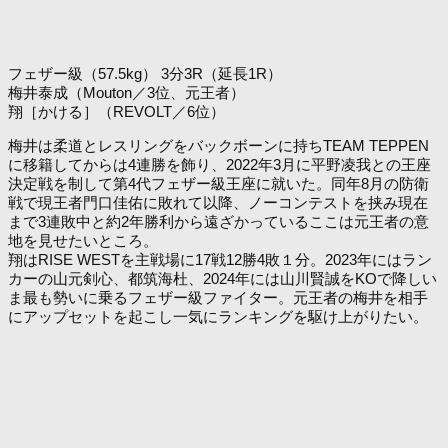
フェザー級（57.5kg） 3分3R（延長1R）
梅井泰成（Mouton／3位、元王者）
翔［かける］（REVOLT／6位）
梅井は柔道とレスリングをバックボーンに持ちTEAM TEPPEN
に移籍してからは4連勝を飾り、2022年3月に平野凌我との王座
決定戦を制して第4代フェザー級王座に就いた。同年8月の防衛
戦で現王者門口佳佑に敗れて以降、ノーコンテストを挟み現在
まで3連敗中と約2年勝利から遠ざかっているここは元王者の意
地を見せたいところ。
翔はRISE WESTを主戦場に17戦12勝4敗１分。2023年にはラン
カーの山元剣心、都筑海杜、2024年には山川賢誠をKOで降しい
ま最も勢いに乗るフェザー級ファイター。元王者の梅井を相手
にアップセットを起こし一気にランキングを駆け上がりたい。