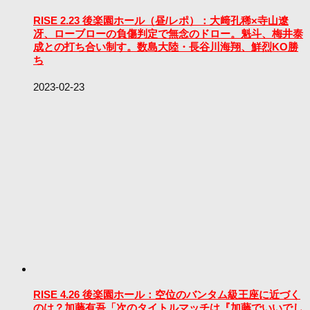
RISE 2.23 後楽園ホール（昼/レポ）：大﨑孔稀×寺山遼
冴、ローブローの負傷判定で無念のドロー。魁斗、梅井泰
成との打ち合い制す。数島大陸・長谷川海翔、鮮烈KO勝
ち
2023-02-23
RISE 4.26 後楽園ホール：空位のバンタム級王座に近づく
のは？加藤有吾「次のタイトルマッチは『加藤でいいでし