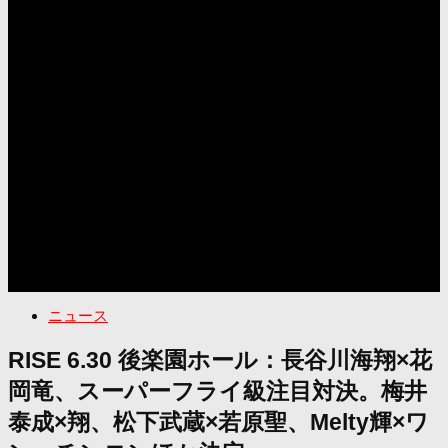
ニュース
RISE 6.30 後楽園ホール：長谷川海翔×花
岡竜、スーパーフライ級注目対決。梅井
泰成×翔、松下武蔵×若原聖、Melty輝×ワ