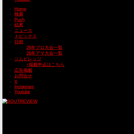
Home
検索
Push
結果
ニュース
トピックス
日程
26年プロ大会一覧
26年アマ大会一覧
ジムビレッジ
↑掲載申込はこちら
広告掲載
お問合せ
X
Instagram
Youtube