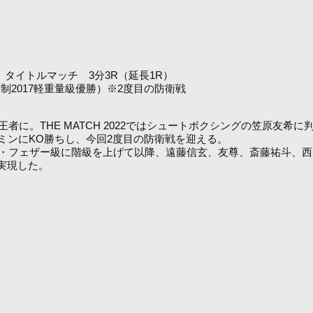
g）タイトルマッチ 3分3R（延長1R）
ト制2017軽重量級優勝）※2度目の防衛戦
者に。THE MATCH 2022ではシュートボクシングの笠原友希に
ミンにKO勝ちし、今回2度目の防衛戦を迎える。
ー・フェザー級に階級を上げて以降、遠藤信玄、友尊、斎藤祐斗、西
実現した。