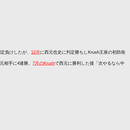
判定負けしたが、
12月
に西元也史に判定勝ちしKrush王座の初防衛
元相手に4連勝。
7月のKrush
で西元に勝利した後「次やるなら中