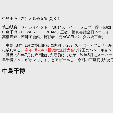
中島千博（左）と髙橋直輝 (C)K-1
第10試合 メインイベント Krushスーパー・フェザー級（60k
中島千博（POWER OF DREAM／王者、極真会館全日本ウェイ
髙橋直輝（若獅子会館／挑戦者、元ACCELバンタム級王者）
中島は昨年1月に横山朋哉に勝利しKrushスーパー・フェザー級王
に成功する。
今年6月のK-1横浜武道館大会
で韓国のハン・ギョン
髙橋は21年7月に寺田匠に判定負けしたが、昨年5月にスーパ
島千博チャンピオンでしょ」とアピールし、今回の王座初挑戦が
中島千博