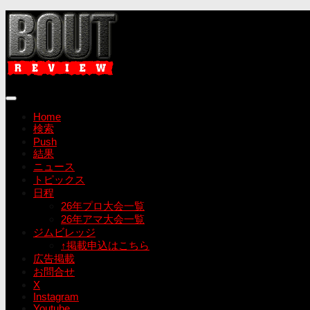
コ
ン
テ
ン
ツ
へ
ス
キ
Home
ッ
検索
プ
Push
結果
ニュース
トピックス
日程
26年プロ大会一覧
26年アマ大会一覧
ジムビレッジ
↑掲載申込はこちら
広告掲載
お問合せ
X
Instagram
Youtube