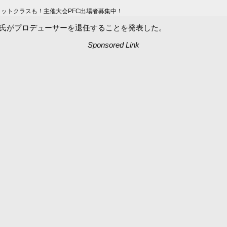
ィットクラスも！主催大会PFC出場者募集中！
拓己氏がプロデューサーを退任することを発表した。
Sponsored Link