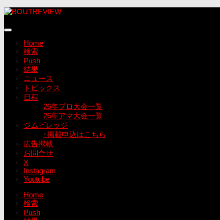
コ
ン
テ
ン
Home
ツ
検索
へ
Push
ス
結果
キ
ニュース
ッ
トピックス
プ
日程
26年プロ大会一覧
26年アマ大会一覧
ジムビレッジ
↑掲載申込はこちら
広告掲載
お問合せ
X
Instagram
Youtube
Home
検索
Push