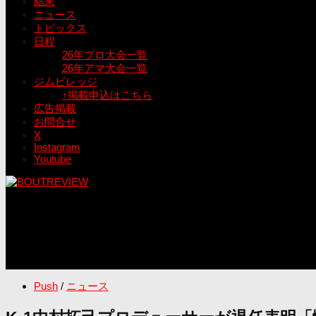
結果
ニュース
トピックス
日程
26年プロ大会一覧
26年アマ大会一覧
ジムビレッジ
↑掲載申込はこちら
広告掲載
お問合せ
X
Instagram
Youtube
Push
/
ニュース