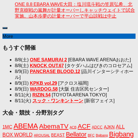
ONE 8.8 EBARA WAVE大田：塩川琉斗戦の笠原弘希、北
野克樹戦の嵐舞が計量オーバーしキャッチウェイトで試合
実施。山本歩夢の計量オーバーで平山諒戦は中止
More
もうすぐ開催
8/8(土)
ONE SAMURAI 2
[EBARA WAVE ARENAおおた]
8/8(土)
KNOCK OUT.67
[タケダハムはびきのコロセアム]
8/9(日)
PANCRASE BLOOD.12
[品川インターシティホー
ル]
8/9(日)
KPKB vol.29
[アクロス福岡]
8/9(日)
WARDOG.58
[大阪 住吉区民センター]
8/11(火)
RIZIN.54
[TOYOTA ARENA TOKYO]
8/11(火)
スック・ワンキントーン
[新宿フェイス]
大会・競技・分野別タグ
ABEMA
AbemaTV
ACF
1MC
ALL
AJKN
ADCC
ACB
Bigbang
Bellator
BOX WORLD
BEAST
AROUSAL
BFC
Bgibang