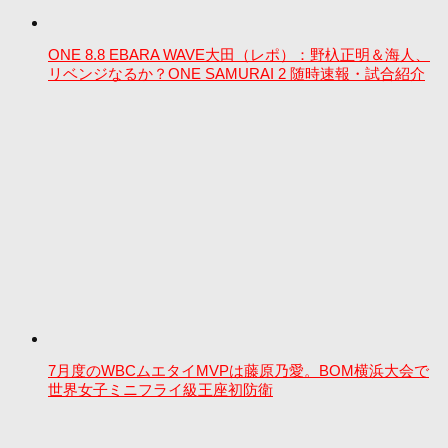
ONE 8.8 EBARA WAVE大田（レポ）：野杁正明＆海人、
リベンジなるか？ONE SAMURAI 2 随時速報・試合紹介
7月度のWBCムエタイMVPは藤原乃愛。BOM横浜大会で
世界女子ミニフライ級王座初防衛