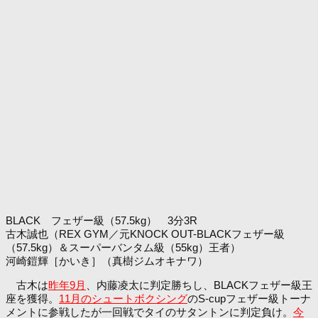
BLACK フェザー級（57.5kg） 3分3R
古木誠也（REX GYM／元KNOCK OUT-BLACKフェザー級
（57.5kg）＆スーパーバンタム級（55kg）王者）
河崎鎧輝［かいき］（真樹ジムオキナワ）
古木は
昨年9月
、内藤凌太に判定勝ちし、BLACKフェザー級王
座を獲得。
11月のシュートボクシング
のS-cupフェザー級トーナ
メントに参戦したが一回戦でタイのサタントンに判定負け。
今