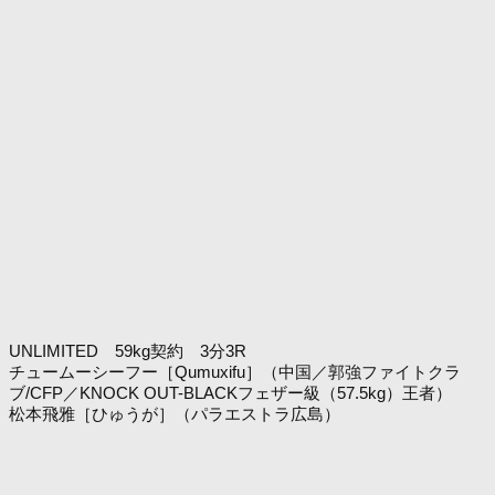
UNLIMITED 59kg契約 3分3R
チュームーシーフー［Qumuxifu］（中国／郭強ファイトクラ
ブ/CFP／KNOCK OUT-BLACKフェザー級（57.5kg）王者）
松本飛雅［ひゅうが］（パラエストラ広島）