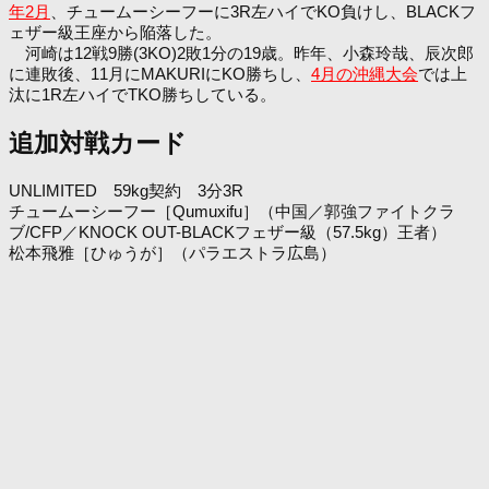
年2月
、チュームーシーフーに3R左ハイでKO負けし、BLACKフ
ェザー級王座から陥落した。
河崎は12戦9勝(3KO)2敗1分の19歳。昨年、小森玲哉、辰次郎
に連敗後、11月にMAKURIにKO勝ちし、
4月の沖縄大会
では上
汰に1R左ハイでTKO勝ちしている。
追加対戦カード
UNLIMITED 59kg契約 3分3R
チュームーシーフー［Qumuxifu］（中国／郭強ファイトクラ
ブ/CFP／KNOCK OUT-BLACKフェザー級（57.5kg）王者）
松本飛雅［ひゅうが］（パラエストラ広島）