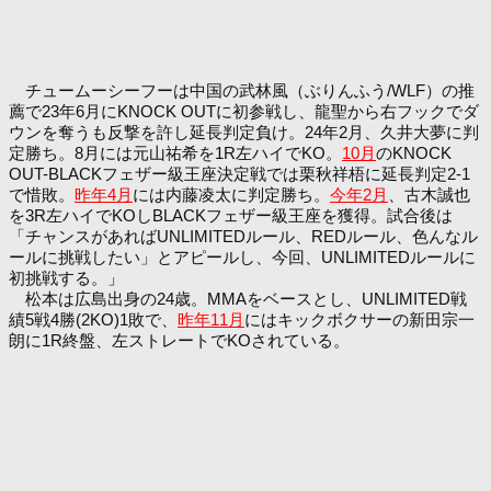
チュームーシーフーは中国の武林風（ぶりんふう/WLF）の推
薦で23年6月にKNOCK OUTに初参戦し、龍聖から右フックでダ
ウンを奪うも反撃を許し延長判定負け。24年2月、久井大夢に判
定勝ち。8月には元山祐希を1R左ハイでKO。
10月
のKNOCK
OUT-BLACKフェザー級王座決定戦では栗秋祥梧に延長判定2-1
で惜敗。
昨年4月
には内藤凌太に判定勝ち。
今年2月
、古木誠也
を3R左ハイでKOしBLACKフェザー級王座を獲得。試合後は
「チャンスがあればUNLIMITEDルール、REDルール、色んなル
ールに挑戦したい」とアピールし、今回、UNLIMITEDルールに
初挑戦する。」
松本は広島出身の24歳。MMAをベースとし、UNLIMITED戦
績5戦4勝(2KO)1敗で、
昨年11月
にはキックボクサーの新田宗一
朗に1R終盤、左ストレートでKOされている。