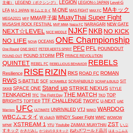
LEGION
主催）
LEGEND（ボクシング）
LEGION☆JAPAN
Level-G
MAキック
M-ONE
LFA
M-1 JAPAN
M-1ムエタイ
MAS FIGHT
MAX FC
MuayThai Super Fight
MMA甲子園
MEGA2021
MFP
NEW GATE
MUSASHI ROCK FESTIVAL
NARIAGARI
MVP MMA
Naiza FC
NJKF
NKB
NEXT☆LEVEL
NO KICK
NICE MIDDLE
ONE Championship
NO LIFE
OCEANS
NOVA
PFC
PFL
POUNDOUT
One Round
ONE SHOT
PETER AERTS SPIRIT
PR
POUND STORM
PRINCE REVOLUTION
POUND OUT
REBELS
QUINTET
REBEL FC
REBELLIOUS BEHAVIOR
RISE
RIZIN
RKS
ROMAN
ROAD FC
Resilience
RWS
S-BATTLE
SCF
SIT
SCRAP&BUILD
SCRAMBLE
SCRAP＆BUILD
Stand up
STRIKE NEXUS
SPACE ONE
STYLE
SKKB
THE MATCH
TENKAICHI
TOP
TFC
The Fight Day
TKO
TTF CHALLENGE
BRIGHTS
TWOFC
U-NEXT
TOPTIER
UAE
UFC
WARDOG
UNRIVALED
VTJ
Warriors
ULTIMATE
WAKO
WBCムエタイ
WINDY Super Fight
WMC
W clutch
WOWOW
ZST
XSTREAM 1
いぶ
Youtube
ZAIMAX MUAYTHAI
YFU
WPMF
すキック
ねわざワールド品川
かきだみし
かつおのタタキック
はまっこムエ