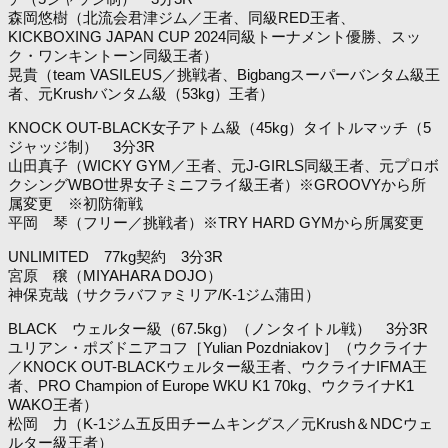
森岡悠樹（北流会君津ジム／王者、同級RED王者、
KICKBOXING JAPAN CUP 2024同級トーナメント優勝、スッ
ク・ワンキントーン同級王者）
晃貴（team VASILEUS／挑戦者、Bigbangスーパーバンタム級王
者、元Krushバンタム級（53kg）王者）
KNOCK OUT-BLACK女子アトム級（45kg）タイトルマッチ（5
ジャッジ制） 3分3R
山田真子（WICKY GYM／王者、元J-GIRLS同級王者、元プロボ
クシングWBO世界女子ミニフライ級王者）※GROOVYから所
属変更 ※初防衛戦
平岡 琴（フリー／挑戦者）※TRY HARD GYMから所属変更
UNLIMITED 77kg契約 3分3R
宮原 穣（MIYAHARA DOJO）
神保克哉（サクラバファミリア/K-1ジム蒲田）
BLACK ウェルター級（67.5kg）（ノンタイトル戦） 3分3R
ユリアン・ポズドニアコフ［Yulian Pozdniakov］（ウクライナ
／KNOCK OUT-BLACKウェルター級王者、ウクライナIFMA王
者、PRO Champion of Europe WKU K1 70kg、ウクライナK1
WAKO王者）
松岡 力（K-1ジム五反田チームキングス／元Krush＆NDCウェ
ルター級王者）