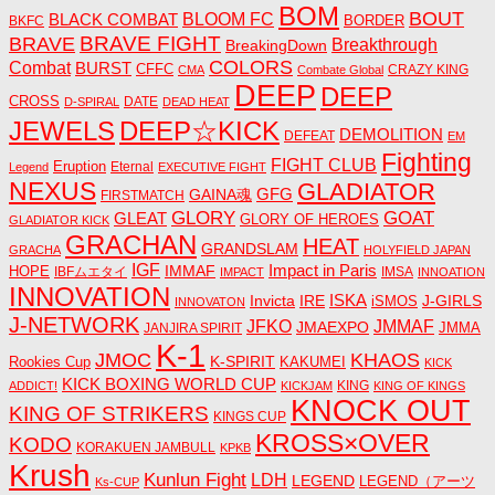
BOM
BOUT
BLACK COMBAT
BLOOM FC
BORDER
BKFC
BRAVE FIGHT
BRAVE
Breakthrough
BreakingDown
COLORS
Combat
BURST
CFFC
CRAZY KING
CMA
Combate Global
DEEP
DEEP
CROSS
DATE
D-SPIRAL
DEAD HEAT
JEWELS
DEEP☆KICK
DEMOLITION
DEFEAT
EM
Fighting
FIGHT CLUB
Eruption
Eternal
Legend
EXECUTIVE FIGHT
NEXUS
GLADIATOR
GAINA魂
GFG
FIRSTMATCH
GLORY
GOAT
GLEAT
GLORY OF HEROES
GLADIATOR KICK
GRACHAN
HEAT
GRANDSLAM
GRACHA
HOLYFIELD JAPAN
IGF
Impact in Paris
IMMAF
HOPE
IBFムエタイ
IMSA
IMPACT
INNOATION
INNOVATION
ISKA
Invicta
IRE
J-GIRLS
iSMOS
INNOVATON
J-NETWORK
JMMAF
JFKO
JMAEXPO
JANJIRA SPIRIT
JMMA
K-1
JMOC
KHAOS
K-SPIRIT
Rookies Cup
KAKUMEI
KICK
KICK BOXING WORLD CUP
KING
ADDICT!
KICKJAM
KING OF KINGS
KNOCK OUT
KING OF STRIKERS
KINGS CUP
KROSS×OVER
KODO
KORAKUEN JAMBULL
KPKB
Krush
Kunlun Fight
LDH
LEGEND
LEGEND（アーツ
Ks-CUP