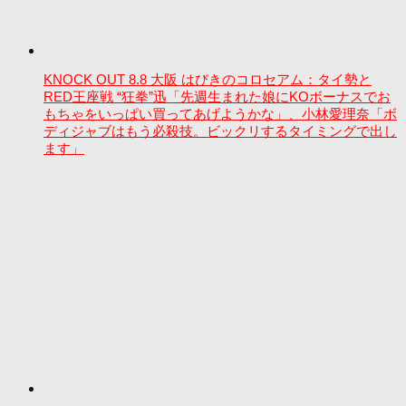
KNOCK OUT 8.8 大阪 はびきのコロセアム：タイ勢と
RED王座戦 “狂拳”迅「先週生まれた娘にKOボーナスでお
もちゃをいっぱい買ってあげようかな」、小林愛理奈「ボ
ディジャブはもう必殺技。ビックリするタイミングで出し
ます」