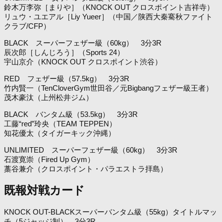
鈴木万李弥［まりや］（KNOCK OUT クロスポイント吉祥寺）
リュウ・ユエアル［Liy Yueer］（中国／陕西大秦騫秋ファイト
クラブ/CFP）
BLACK スーパーフェザー級（60kg） 3分3R
辰次郎［しんじろう］（Sports 24）
宇山京介（KNOCK OUT クロスポイント渋谷）
RED フェザー級（57.5kg） 3分3R
竹内賢一（TenCloverGym世田谷／元Bigbangフェザー級王者）
茂木豪汰（上州松井ジム）
BLACK バンタム級（53.5kg） 3分3R
工藤“red”玲央（TEAM TEPPEN）
知花優太（タイガーキック沖縄）
UNLIMITED スーパーフェザー級（60kg） 3分3R
石渡寛崇（Fired Up Gym）
藁谷兼介（クロスポイント・パラエストラ拝島）
既報対戦カード
KNOCK OUT-BLACKスーパーバンタム級（55kg）タイトルマッ
チ（5ジャッジ制） 3分3R