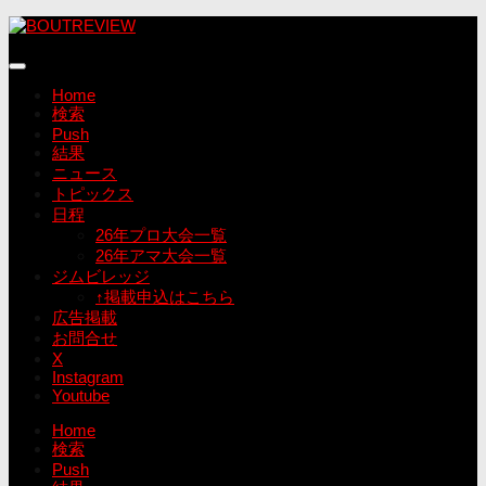
コ
ン
テ
ン
Home
ツ
検索
へ
Push
ス
結果
キ
ニュース
ッ
トピックス
プ
日程
26年プロ大会一覧
26年アマ大会一覧
ジムビレッジ
↑掲載申込はこちら
広告掲載
お問合せ
X
Instagram
Youtube
Home
検索
Push