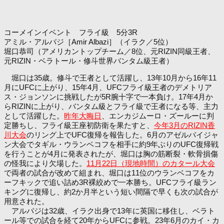
コーメインイベント フライ級 5分3R
アミル・アルバジ［Amir Albazi］（イラク／5位）
堀口恭司（アメリカントップチーム／8位、元RIZIN同級王者、
元RIZIN・ベラトール・修斗世界バンタム級王者）
堀口は35歳。修斗で王者として活躍し、13年10月から16年11
月にUFCに上がり、15年4月、UFCフライ級王者のデメトリア
ス・ジョンソンに挑戦したが5R腕十字で一本負け。17年4月か
らRIZINに上がり、バンタム級とフライ級で王者になる等、主力
として活躍した。
昨年大晦日
、エンカジムーロ・ズールーに判
定勝ちし、フライ級王座初防衛を果たすと、
今年3月のRIZIN香
川大会
のリング上でUFC復帰を報告した。6月のアゼルバイジャ
ン大会でタギル・ウランベコフを相手に約9年ぶりのUFC復帰戦
を行うことが4月に発表されたが、堀口は胸の筋断裂・軟骨損傷
の怪我により欠場した。
11月22日（現地時間）のカタール大会
で両者の試合が改めて組まれ、堀口は11位のウランベコフをカ
ーフキックで追い詰め3R裸絞めで一本勝ち。UFCフライ級ラン
キングに復帰し、約2か月半という短い間隔で早くも次の試合が
用意された。
アルバジは32歳、イラク出身で13年に英国に移住し、ベラト
ール等での試合を経て20年からUFCに参戦。23年6月のカイ・カ