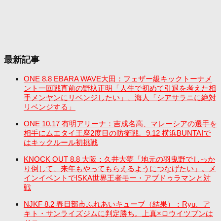
最新記事
ONE 8.8 EBARA WAVE大田：フェザー級キックトーナメ
ント一回戦直前の野杁正明「人生で初めて引退を考えた相
手メンヤンにリベンジしたい」、海人「シアサラニに絶対
リベンジする」
ONE 10.17 有明アリーナ：吉成名高、マレーシアの選手を
相手にムエタイ王座2度目の防衛戦。9.12 横浜BUNTAIで
はキックルール初挑戦
KNOCK OUT 8.8 大阪：久井大夢「地元の羽曳野でしっか
り倒して、来年もやってもらえるようにつなげたい」。メ
インイベントでISKA世界王者モー・アブドゥラマンと対
戦
NJKF 8.2 春日部市ふれあいキューブ（結果）：Ryu、ア
キト・サンライズジムに判定勝ち。上真×ロウイツブンは