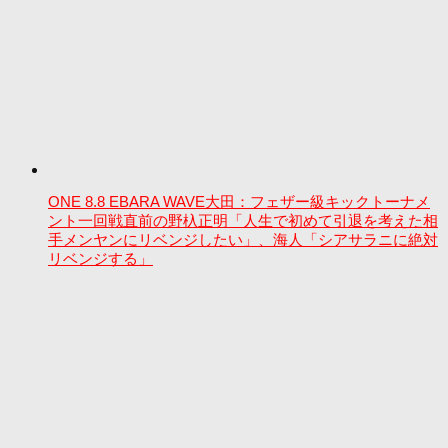
ONE 8.8 EBARA WAVE大田：フェザー級キックトーナメ
ント一回戦直前の野杁正明「人生で初めて引退を考えた相
手メンヤンにリベンジしたい」、海人「シアサラニに絶対
リベンジする」