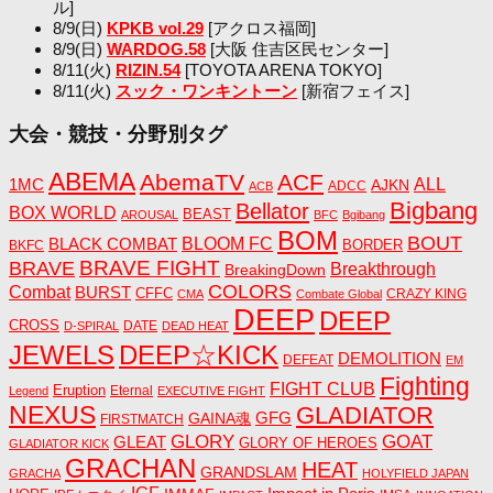
ル]
8/9(日)
KPKB vol.29
[アクロス福岡]
8/9(日)
WARDOG.58
[大阪 住吉区民センター]
8/11(火)
RIZIN.54
[TOYOTA ARENA TOKYO]
8/11(火)
スック・ワンキントーン
[新宿フェイス]
大会・競技・分野別タグ
ABEMA
AbemaTV
ACF
1MC
ALL
AJKN
ADCC
ACB
Bigbang
Bellator
BOX WORLD
BEAST
AROUSAL
BFC
Bgibang
BOM
BOUT
BLACK COMBAT
BLOOM FC
BORDER
BKFC
BRAVE FIGHT
BRAVE
Breakthrough
BreakingDown
COLORS
Combat
BURST
CFFC
CRAZY KING
CMA
Combate Global
DEEP
DEEP
CROSS
DATE
D-SPIRAL
DEAD HEAT
JEWELS
DEEP☆KICK
DEMOLITION
DEFEAT
EM
Fighting
FIGHT CLUB
Eruption
Eternal
Legend
EXECUTIVE FIGHT
NEXUS
GLADIATOR
GAINA魂
GFG
FIRSTMATCH
GLORY
GOAT
GLEAT
GLORY OF HEROES
GLADIATOR KICK
GRACHAN
HEAT
GRANDSLAM
GRACHA
HOLYFIELD JAPAN