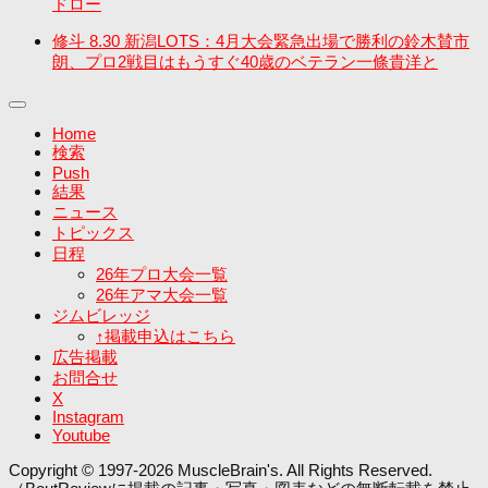
ドロー
修斗 8.30 新潟LOTS：4月大会緊急出場で勝利の鈴木賛市
朗、プロ2戦目はもうすぐ40歳のベテラン一條貴洋と
Home
検索
Push
結果
ニュース
トピックス
日程
26年プロ大会一覧
26年アマ大会一覧
ジムビレッジ
↑掲載申込はこちら
広告掲載
お問合せ
X
Instagram
Youtube
Copyright © 1997-2026 MuscleBrain's. All Rights Reserved.