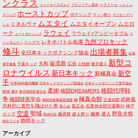
ンクラス
ベラトール
ファイターズギルド
ブラジリアン柔術
ベルトレ
ホーストカップ
ボクシング
マッハ祭り
スリング
マリオンアパ
ムエタイ
ムエタイオープン
ミネルヴァ
ムエロ
レル
ラウェイ
ーク
ラウェイ×アンビータブル
ュートボクシング
ラ
九州プロキック
レキオバトル名護
リングス
ジャダムナン
修斗
出場者募集
全日本キックボクシング協会
出場
新型コ
巌流島
大和
広告
千葉キック
心技館
敬天愛人
選手募集
ロナウイルス
新日本キック
新空
新極真会
手
日本MMA審判機構
日本キックボクシング協議会
日本キックボクシング選手協会
格闘代理戦
柔術
格闘DREAMERS
映画
書評
東北格闘技連合会
争
極真会館
格闘技医学会
武林風
正道会館
極
格闘技振興議員連盟
沢村忠に真空を飛ばせた男
真正会
石渡伸太郎引退興行
神戸
直心会
空道
聖域
野良犬祭
蹴拳
達人
カップ
藤原祭
超人祭り
英雄伝説
静岡キック
雑文ラジオ
アーカイブ