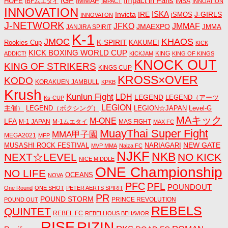
IGF
Impact in Paris
IMMAF
HOPE
IBFムエタイ
IMSA
IMPACT
INNOATION
INNOVATION
ISKA
Invicta
IRE
J-GIRLS
iSMOS
INNOVATON
J-NETWORK
JMMAF
JFKO
JMAEXPO
JANJIRA SPIRIT
JMMA
K-1
JMOC
KHAOS
K-SPIRIT
Rookies Cup
KAKUMEI
KICK
KICK BOXING WORLD CUP
KING
ADDICT!
KICKJAM
KING OF KINGS
KNOCK OUT
KING OF STRIKERS
KINGS CUP
KROSS×OVER
KODO
KORAKUEN JAMBULL
KPKB
Krush
Kunlun Fight
LDH
LEGEND
LEGEND（アーツ
Ks-CUP
LEGION
主催）
LEGEND（ボクシング）
LEGION☆JAPAN
Level-G
MAキック
M-ONE
LFA
M-1 JAPAN
M-1ムエタイ
MAS FIGHT
MAX FC
MuayThai Super Fight
MMA甲子園
MEGA2021
MFP
NEW GATE
MUSASHI ROCK FESTIVAL
NARIAGARI
MVP MMA
Naiza FC
NJKF
NKB
NEXT☆LEVEL
NO KICK
NICE MIDDLE
ONE Championship
NO LIFE
OCEANS
NOVA
PFC
PFL
POUNDOUT
One Round
ONE SHOT
PETER AERTS SPIRIT
PR
POUND STORM
PRINCE REVOLUTION
POUND OUT
REBELS
QUINTET
REBEL FC
REBELLIOUS BEHAVIOR
RISE
RIZIN