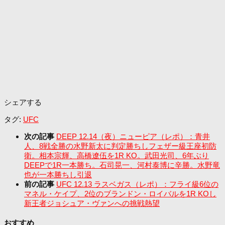
シェアする
タグ:
UFC
次の記事
DEEP 12.14（夜）ニューピア（レポ）：青井
人、8戦全勝の水野新太に判定勝ちしフェザー級王座初防
衛。相本宗輝、高橋遼伍を1R KO。武田光司、6年ぶり
DEEPで1R一本勝ち。石司晃一、河村泰博に辛勝。水野竜
也が一本勝ちし引退
前の記事
UFC 12.13 ラスベガス（レポ）：フライ級6位の
マネル・ケイプ、2位のブランドン・ロイバルを1R KOし
新王者ジョシュア・ヴァンへの挑戦熱望
おすすめ