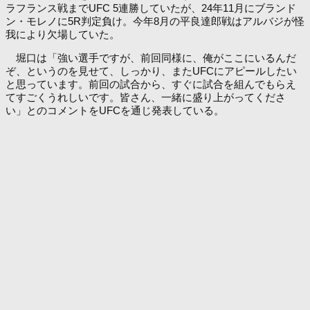
ラフランス戦までUFC 5連勝していたが、24年11月にブランド
ン・モレノに5R判定負け。今年8月の平良達郎戦はアルバジが怪
我により欠場していた。
堀口は「強い選手ですが、前回同様に、俺がここにいるんだ
ぞ、というのを見せて、しっかり、またUFCにアピールしたい
と思っています。前回の試合から、すぐに試合を組んでもらえ
てすごくうれしいです。皆さん、一緒に盛り上がってくださ
い」とのコメントをUFCを通じ発表している。