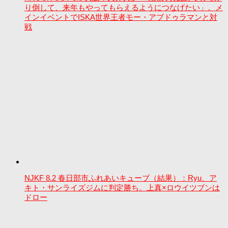
り倒して、来年もやってもらえるようにつなげたい」。メ
インイベントでISKA世界王者モー・アブドゥラマンと対
戦
NJKF 8.2 春日部市ふれあいキューブ（結果）：Ryu、ア
キト・サンライズジムに判定勝ち。上真×ロウイツブンは
ドロー