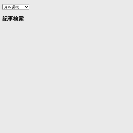
ア
ー
カ
記事検索
イ
ブ