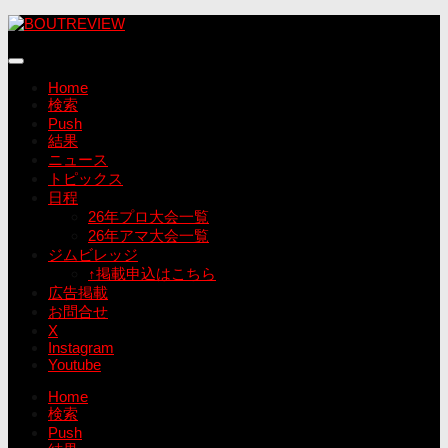
コ
ン
テ
ン
Home
ツ
検索
へ
Push
ス
結果
キ
ニュース
ッ
トピックス
プ
日程
26年プロ大会一覧
26年アマ大会一覧
ジムビレッジ
↑掲載申込はこちら
広告掲載
お問合せ
X
Instagram
Youtube
Home
検索
Push