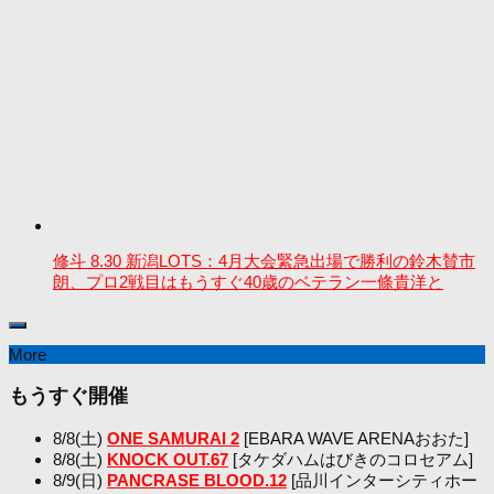
修斗 8.30 新潟LOTS：4月大会緊急出場で勝利の鈴木賛市
朗、プロ2戦目はもうすぐ40歳のベテラン一條貴洋と
More
もうすぐ開催
8/8(土)
ONE SAMURAI 2
[EBARA WAVE ARENAおおた]
8/8(土)
KNOCK OUT.67
[タケダハムはびきのコロセアム]
8/9(日)
PANCRASE BLOOD.12
[品川インターシティホー