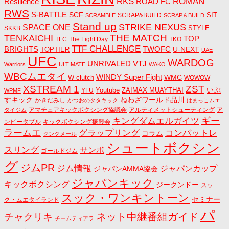
RKS
ROMAN
ROAD FC
Resilience
RWS
S-BATTLE
SCF
SIT
SCRAP&BUILD
SCRAMBLE
SCRAP＆BUILD
Stand up
STRIKE NEXUS
SPACE ONE
STYLE
SKKB
THE MATCH
TENKAICHI
TOP
TFC
The Fight Day
TKO
TTF CHALLENGE
BRIGHTS
TWOFC
U-NEXT
TOPTIER
UAE
UFC
WARDOG
UNRIVALED
VTJ
Warriors
ULTIMATE
WAKO
WBCムエタイ
WINDY Super Fight
WMC
W clutch
WOWOW
ZST
XSTREAM 1
いぶ
Youtube
ZAIMAX MUAYTHAI
YFU
WPMF
すキック
ねわざワールド品川
かきだみし
かつおのタタキック
はまっこムエ
アマチュアキックボクシング協議会
アルティメットシューティング
ア
タイジム
キングダムエルガイツ
ギー
ンビータブル
キックボクシング振興会
ラームエ
コンバットレ
グラップリング
コラム
クンクメール
シュートボクシン
スリング
サンボ
ゴールドジム
グ
ジムPR
ジム情報
ジャパンカップ
ジャパンAMMA協会
ジャパンキック
キックボクシング
ジークンドー
スッ
スック・ワンキントーン
セミナー
ク・ムエタイランド
パ
ネット中継番組ガイド
チャクリキ
チームティアラ