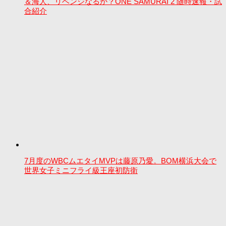
＆海人、リベンジなるか？ONE SAMURAI 2 随時速報・試
合紹介
7月度のWBCムエタイMVPは藤原乃愛。BOM横浜大会で
世界女子ミニフライ級王座初防衛