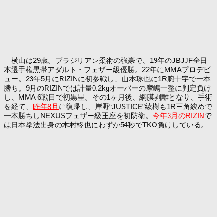
横山は29歳。ブラジリアン柔術の強豪で、19年のJBJJF全日
本選手権黒帯アダルト・フェザー級優勝。22年にMMAプロデビ
ュー。23年5月にRIZINに初参戦し、山本琢也に1R腕十字で一本
勝ち。9月のRIZINでは計量0.2kgオーバーの摩嶋一整に判定負け
し、MMA 6戦目で初黒星。その1ヶ月後、網膜剥離となり、手術
を経て、
昨年8月
に復帰し、岸野“JUSTICE”紘樹も1R三角絞めで
一本勝ちしNEXUSフェザー級王座を初防衛。
今年3月のRIZIN
で
は日本拳法出身の木村柊也にわずか54秒でTKO負けしている。