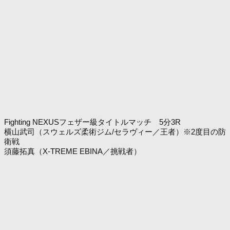
Fighting NEXUSフェザー級タイトルマッチ 5分3R
横山武司（スウェルズ柔術ジム/セラヴィー／王者）※2度目の防
衛戦
須藤拓真（X-TREME EBINA／挑戦者）