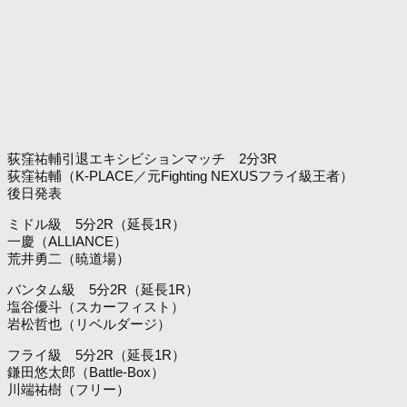
荻窪祐輔引退エキシビションマッチ 2分3R
荻窪祐輔（K-PLACE／元Fighting NEXUSフライ級王者）
後日発表
ミドル級 5分2R（延長1R）
一慶（ALLIANCE）
荒井勇二（暁道場）
バンタム級 5分2R（延長1R）
塩谷優斗（スカーフィスト）
岩松哲也（リベルダージ）
フライ級 5分2R（延長1R）
鎌田悠太郎（Battle-Box）
川端祐樹（フリー）