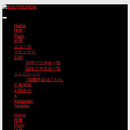
コ
ン
テ
ン
Home
ツ
検索
へ
Push
ス
結果
キ
ニュース
ッ
トピックス
プ
日程
26年プロ大会一覧
26年アマ大会一覧
ジムビレッジ
↑掲載申込はこちら
広告掲載
お問合せ
X
Instagram
Youtube
Home
検索
Push