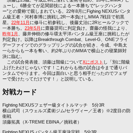
ューし、6勝全てが足関節技による一本勝ちで“レッグハンタ
ー”との愛称で親しまれている。22年8月にFighing NEXUSバンタ
ム級王者・河村泰博に挑戦し2R一本負けしMMA 7戦目で初黒
星。
22年11月
に修斗に初参戦し、後藤丈治に2Rヒールフックで
一本勝ち。
23年5月
に齋藤奨司に判定負け。齋藤の怪我により、
昨年1月
、藤井伸樹の修斗環太平洋バンタム級王座に挑戦したが
判定負け。以降はBreakthrough Combat、Level-G、ONEフライ
デーファイツでのグラップリングの試合が続き、今成、中島太
一らからも一本を奪い、約2年ぶりのMMAで横山との寝業師対
決に臨む。
この試合発表後、須藤は階級について
Xにポスト
し「別に階級
上げたわけじゃないです！これからも他の試合は今まで通りバ
ンタムでやります。今回は面白いと思う相手だったのでフェザ
ーで受けたってだけです！」と説明している。
対戦カード
Fighting NEXUSフェザー級タイトルマッチ 5分3R
横山武司（スウェルズ柔術ジム/セラヴィー／王者）※2度目の防
衛戦
須藤拓真（X-TREME EBINA／挑戦者）
Fighting NEXUS バンタム級王座決定戦 5分3R