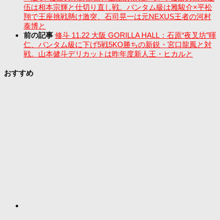
伍は相本宗輝と仕切り直し戦。バンタム級は雅駿介×平松
翔で王座挑戦懸け激突、石司晃一は元NEXUS王者の河村
泰博と
前の記事
修斗 11.22 大阪 GORILLA HALL：石原“夜叉坊”暉
仁、バンタム級に下げ5戦5KO勝ちの新鋭・宮口龍鳳と対
戦。山本健斗デリカットは昨年度新人王・ヒカルと
おすすめ