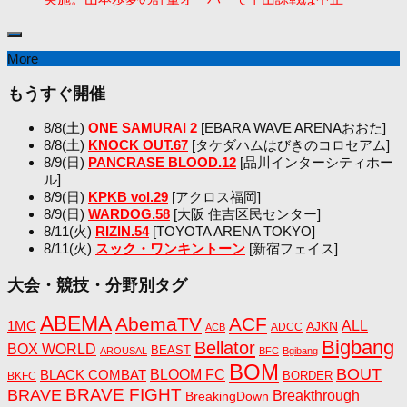
More
もうすぐ開催
8/8(土)
ONE SAMURAI 2
[EBARA WAVE ARENAおおた]
8/8(土)
KNOCK OUT.67
[タケダハムはびきのコロセアム]
8/9(日)
PANCRASE BLOOD.12
[品川インターシティホー
ル]
8/9(日)
KPKB vol.29
[アクロス福岡]
8/9(日)
WARDOG.58
[大阪 住吉区民センター]
8/11(火)
RIZIN.54
[TOYOTA ARENA TOKYO]
8/11(火)
スック・ワンキントーン
[新宿フェイス]
大会・競技・分野別タグ
ABEMA
AbemaTV
ACF
1MC
ALL
AJKN
ADCC
ACB
Bigbang
Bellator
BOX WORLD
BEAST
AROUSAL
BFC
Bgibang
BOM
BOUT
BLACK COMBAT
BLOOM FC
BORDER
BKFC
BRAVE FIGHT
BRAVE
Breakthrough
BreakingDown