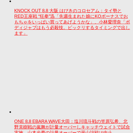
KNOCK OUT 8.8 大阪 はびきのコロセアム：タイ勢と
RED王座戦 “狂拳”迅「先週生まれた娘にKOボーナスでお
もちゃをいっぱい買ってあげようかな」、小林愛理奈「ボ
ディジャブはもう必殺技。ビックリするタイミングで出し
ます」
ONE 8.8 EBARA WAVE大田：塩川琉斗戦の笠原弘希、北
野克樹戦の嵐舞が計量オーバーしキャッチウェイトで試合
実施。山本歩夢の計量オーバーで平山諒戦は中止