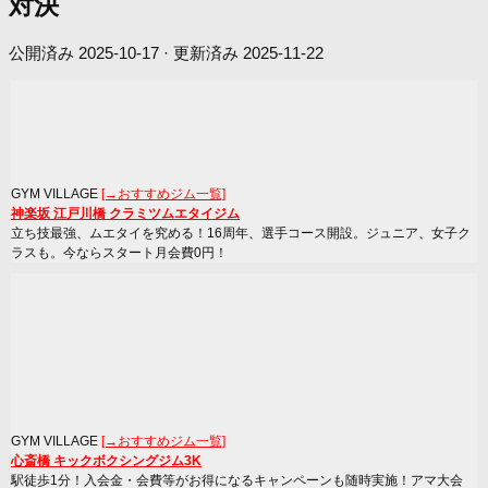
対決
公開済み
2025-10-17
· 更新済み
2025-11-22
GYM VILLAGE
[→おすすめジム一覧]
神楽坂 江戸川橋 クラミツムエタイジム
立ち技最強、ムエタイを究める！16周年、選手コース開設。ジュニア、女子ク
ラスも。今ならスタート月会費0円！
GYM VILLAGE
[→おすすめジム一覧]
心斎橋 キックボクシングジム3K
駅徒歩1分！入会金・会費等がお得になるキャンペーンも随時実施！アマ大会