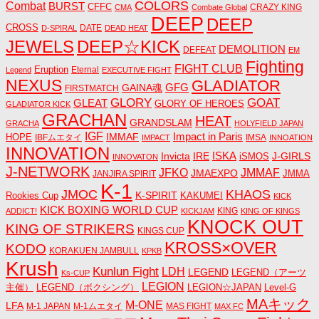
COLORS
Combat
BURST
CFFC
CRAZY KING
CMA
Combate Global
DEEP
DEEP
CROSS
DATE
D-SPIRAL
DEAD HEAT
JEWELS
DEEP☆KICK
DEMOLITION
DEFEAT
EM
Fighting
FIGHT CLUB
Eruption
Eternal
Legend
EXECUTIVE FIGHT
NEXUS
GLADIATOR
GAINA魂
GFG
FIRSTMATCH
GLORY
GOAT
GLEAT
GLORY OF HEROES
GLADIATOR KICK
GRACHAN
HEAT
GRANDSLAM
GRACHA
HOLYFIELD JAPAN
IGF
Impact in Paris
IMMAF
HOPE
IBFムエタイ
IMSA
IMPACT
INNOATION
INNOVATION
ISKA
Invicta
IRE
J-GIRLS
iSMOS
INNOVATON
J-NETWORK
JMMAF
JFKO
JMAEXPO
JANJIRA SPIRIT
JMMA
K-1
JMOC
KHAOS
K-SPIRIT
Rookies Cup
KAKUMEI
KICK
KICK BOXING WORLD CUP
KING
ADDICT!
KICKJAM
KING OF KINGS
KNOCK OUT
KING OF STRIKERS
KINGS CUP
KROSS×OVER
KODO
KORAKUEN JAMBULL
KPKB
Krush
Kunlun Fight
LDH
LEGEND
LEGEND（アーツ
Ks-CUP
LEGION
主催）
LEGEND（ボクシング）
LEGION☆JAPAN
Level-G
MAキック
M-ONE
LFA
M-1 JAPAN
M-1ムエタイ
MAS FIGHT
MAX FC