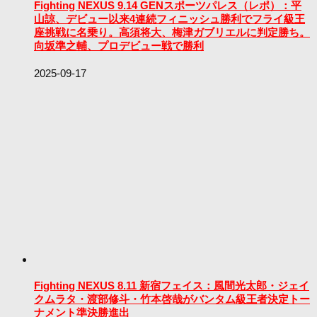
Fighting NEXUS 9.14 GENスポーツパレス（レポ）：平
山諒、デビュー以来4連続フィニッシュ勝利でフライ級王
座挑戦に名乗り。高須将大、梅津ガブリエルに判定勝ち。
向坂準之輔、プロデビュー戦で勝利
2025-09-17
Fighting NEXUS 8.11 新宿フェイス：風間光太郎・ジェイ
クムラタ・渡部修斗・竹本啓哉がバンタム級王者決定トー
ナメント準決勝進出