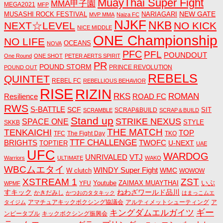
MuayThai Super Fight
MMA甲子園
MEGA2021
MFP
NEW GATE
MUSASHI ROCK FESTIVAL
NARIAGARI
MVP MMA
Naiza FC
NJKF
NKB
NEXT☆LEVEL
NO KICK
NICE MIDDLE
ONE Championship
NO LIFE
OCEANS
NOVA
PFC
PFL
POUNDOUT
One Round
ONE SHOT
PETER AERTS SPIRIT
PR
POUND STORM
PRINCE REVOLUTION
POUND OUT
REBELS
QUINTET
REBEL FC
REBELLIOUS BEHAVIOR
RISE
RIZIN
RKS
ROMAN
ROAD FC
Resilience
RWS
S-BATTLE
SCF
SIT
SCRAP&BUILD
SCRAMBLE
SCRAP＆BUILD
Stand up
STRIKE NEXUS
SPACE ONE
STYLE
SKKB
THE MATCH
TENKAICHI
TOP
TFC
The Fight Day
TKO
TTF CHALLENGE
BRIGHTS
TWOFC
U-NEXT
TOPTIER
UAE
UFC
WARDOG
UNRIVALED
VTJ
Warriors
ULTIMATE
WAKO
WBCムエタイ
WINDY Super Fight
WMC
W clutch
WOWOW
ZST
XSTREAM 1
いぶ
Youtube
ZAIMAX MUAYTHAI
YFU
WPMF
すキック
ねわざワールド品川
かきだみし
かつおのタタキック
はまっこムエ
アマチュアキックボクシング協議会
アルティメットシューティング
ア
タイジム
キングダムエルガイツ
ギー
ンビータブル
キックボクシング振興会