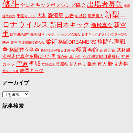
修斗
出場者募集
全日本キックボクシング協会
出場
新型コ
巌流島
大和
広告
千葉キック
心技館
敬天愛人
選手募集
ロナウイルス
新日本キック
新空
新極真会
手
日本MMA審判機構
日本キックボクシング協議会
日本キックボクシング選手協会
格闘代理戦
柔術
格闘DREAMERS
映画
書評
東北格闘技連合会
争
極真会館
格闘技医学会
武林風
正道会館
極
格闘技振興議員連盟
沢村忠に真空を飛ばせた男
真正会
石渡伸太郎引退興行
神戸
直心会
空道
聖域
野良犬祭
蹴拳
達人
カップ
藤原祭
超人祭り
英雄伝説
静岡キック
雑文ラジオ
アーカイブ
ア
ー
カ
記事検索
イ
ブ