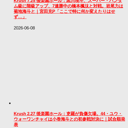
Krush 7.25 後楽園ホール：黒川瑛斗、スーパー・バンタ
ム級に階級アップ、7連勝中の橋本楓汰と対戦。岩尾力は
菊地海斗と｜宮田充P「ここで特に何か変えたりはせ
ず…」
2026-06-08
Krush 2.27 後楽園ホール：吏羅が負傷欠場。44・ユウ・
ウォーワンチャイは小巻海斗との初参戦対決に｜試合順発
表