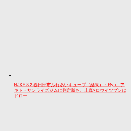
NJKF 8.2 春日部市ふれあいキューブ（結果）：Ryu、ア
キト・サンライズジムに判定勝ち。上真×ロウイツブンは
ドロー