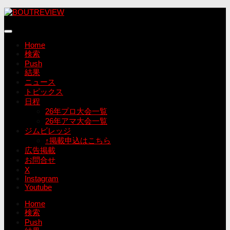
コ
ン
テ
ン
Home
ツ
検索
へ
Push
ス
結果
キ
ニュース
ッ
トピックス
プ
日程
26年プロ大会一覧
26年アマ大会一覧
ジムビレッジ
↑掲載申込はこちら
広告掲載
お問合せ
X
Instagram
Youtube
Home
検索
Push