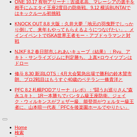
ONE 10.17 有明アリーナ：吉成名高、マレーシアの選手を
相手にムエタイ王座2度目の防衛戦。9.12 横浜BUNTAIで
はキックルール初挑戦
KNOCK OUT 8.8 大阪：久井大夢「地元の羽曳野でしっか
り倒して、来年もやってもらえるようにつなげたい」。メ
インイベントでISKA世界王者モー・アブドゥラマンと対
戦
NJKF 8.2 春日部市ふれあいキューブ（結果）：Ryu、ア
キト・サンライズジムに判定勝ち。上真×ロウイツブンは
ドロー
修斗 8.30 新潟LOTS：4月大会緊急出場で勝利の鈴木賛市
朗、プロ2戦目はもうすぐ40歳のベテラン一條貴洋と
PFC 8.2 札幌PODアリーナ（レポ）：“闘うお巡りさん”森
永ユキト、1R一本勝ちでバンタム級王座防衛。ジェイ
ク・ウィルキンスがフェザー級、能登崇がウェルター級王
者に。山本喧一代表「PFCを後楽園ホールでやりたい」
Home
検索