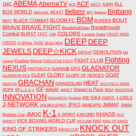
ABEMA
AbemaTV
ACF
1MC
ALL
AJKN
ADCC
ACB
Bigbang
Bellator
BOX WORLD
BEAST
AROUSAL
BFC
Bgibang
BOM
BOUT
BLACK COMBAT
BLOOM FC
BORDER
BKFC
BRAVE FIGHT
BRAVE
Breakthrough
BreakingDown
COLORS
Combat
BURST
CFFC
CRAZY KING
CMA
Combate Global
DEEP
DEEP
CROSS
DATE
D-SPIRAL
DEAD HEAT
JEWELS
DEEP☆KICK
DEMOLITION
DEFEAT
EM
Fighting
FIGHT CLUB
Eruption
Eternal
Legend
EXECUTIVE FIGHT
NEXUS
GLADIATOR
GAINA魂
GFG
FIRSTMATCH
GLORY
GOAT
GLEAT
GLORY OF HEROES
GLADIATOR KICK
GRACHAN
HEAT
GRANDSLAM
GRACHA
HOLYFIELD JAPAN
IGF
Impact in Paris
IMMAF
HOPE
IBFムエタイ
IMSA
IMPACT
INNOATION
INNOVATION
ISKA
Invicta
IRE
J-GIRLS
iSMOS
INNOVATON
J-NETWORK
JMMAF
JFKO
JMAEXPO
JANJIRA SPIRIT
JMMA
K-1
JMOC
KHAOS
K-SPIRIT
Rookies Cup
KAKUMEI
KICK
KICK BOXING WORLD CUP
KING
ADDICT!
KICKJAM
KING OF KINGS
KNOCK OUT
KING OF STRIKERS
KINGS CUP