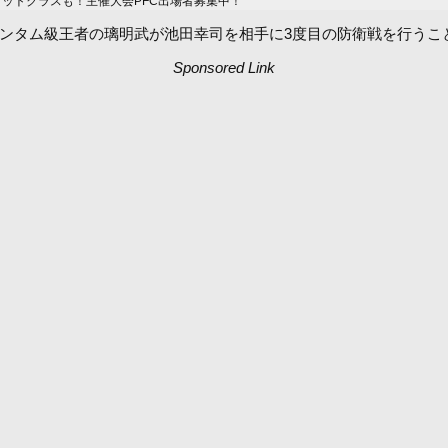
ィットクラスも！主催大会PFC出場者募集中！
ーパー・バンタム級王者の璃明武が池田幸司を相手に3度目の防衛戦を行う
Sponsored Link