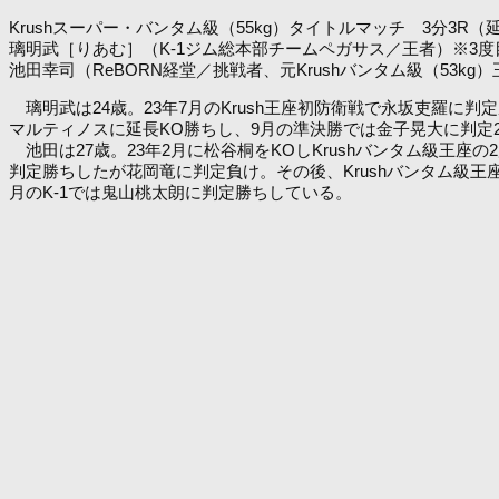
Krushスーパー・バンタム級（55kg）タイトルマッチ 3分3R（
璃明武［りあむ］（K-1ジム総本部チームペガサス／王者）※3
池田幸司（ReBORN経堂／挑戦者、元Krushバンタム級（53kg）王者
璃明武は24歳。23年7月のKrush王座初防衛戦で永坂吏羅に判
マルティノスに延長KO勝ちし、9月の準決勝では金子晃大に判定2
池田は27歳。23年2月に松谷桐をKOしKrushバンタム級王座の
判定勝ちしたが花岡竜に判定負け。その後、Krushバンタム級王
月のK-1では鬼山桃太朗に判定勝ちしている。