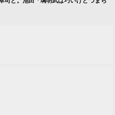
池田幸司と。池田「璃明武は巧いけどつまら