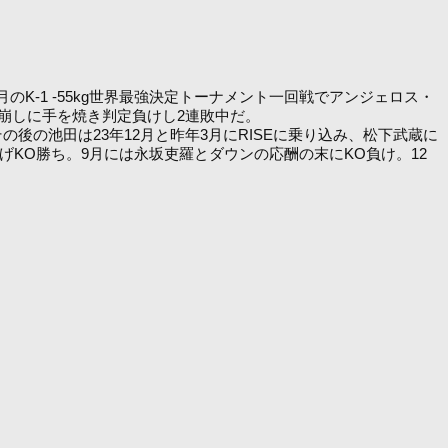
月のK-1 -55kg世界最強決定トーナメント一回戦でアンジェロス・
崩しに手を焼き判定負けし2連敗中だ。
その後の池田は23年12月と昨年3月にRISEに乗り込み、松下武蔵に
げKO勝ち。9月には永坂吏羅とダウンの応酬の末にKO負け。12