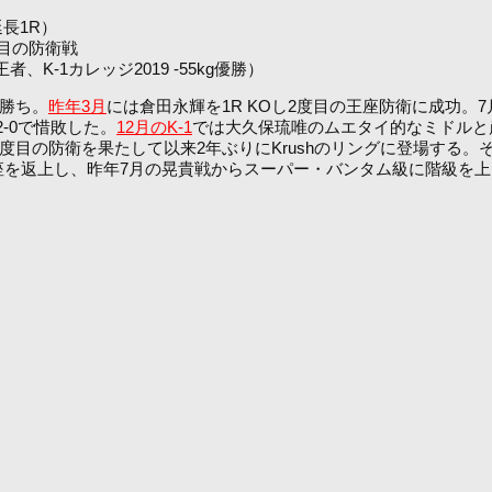
延長1R）
度目の防衛戦
、K-1カレッジ2019 -55kg優勝）
定勝ち。
昨年3月
には倉田永輝を1R KOし2度目の王座防衛に成功。7
-0で惜敗した。
12月のK-1
では大久保琉唯のムエタイ的なミドルと
2度目の防衛を果たして以来2年ぶりにKrushのリングに登場する。
座を返上し、昨年7月の晃貴戦からスーパー・バンタム級に階級を上