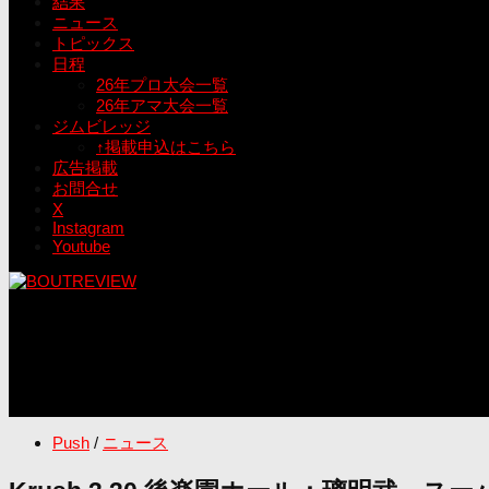
結果
ニュース
トピックス
日程
26年プロ大会一覧
26年アマ大会一覧
ジムビレッジ
↑掲載申込はこちら
広告掲載
お問合せ
X
Instagram
Youtube
Push
/
ニュース