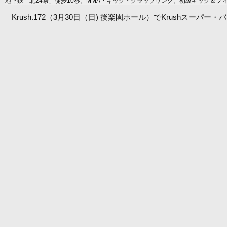
地下鉄「北24条」徒歩10秒。MMA・キック・グラップリング。初級キック＆フ
Krush.172（3月30日（日) 後楽園ホール）でKrushス