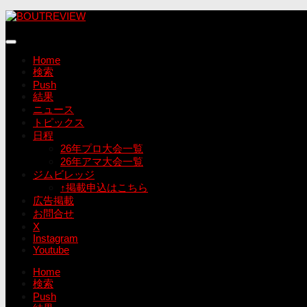
コ
ン
テ
ン
Home
ツ
検索
へ
Push
ス
結果
キ
ニュース
ッ
トピックス
プ
日程
26年プロ大会一覧
26年アマ大会一覧
ジムビレッジ
↑掲載申込はこちら
広告掲載
お問合せ
X
Instagram
Youtube
Home
検索
Push