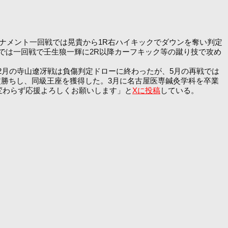
トーナメント一回戦では晃貴から1R右ハイキックでダウンを奪い判定
トでは一回戦で壬生狼一輝に2R以降カーフキック等の蹴り技で攻め
年2月の寺山遼冴戦は負傷判定ドローに終わったが、5月の再戦では
定勝ちし、同級王座を獲得した。3月に名古屋医専鍼灸学科を卒業
変わらず応援よろしくお願いします」と
Xに投稿
している。