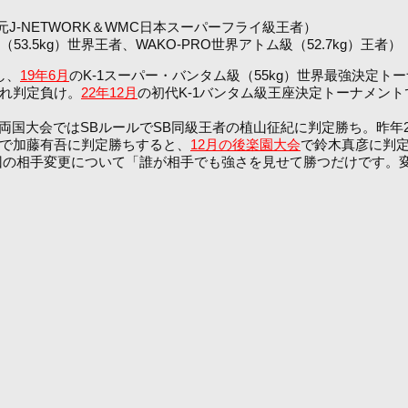
、元J-NETWORK＆WMC日本スーパーフライ級王者）
.5kg）世界王者、WAKO-PRO世界アトム級（52.7kg）王者）
し、
19年6月
のK-1スーパー・バンタム級（55kg）世界最強決定
われ判定負け。
22年12月
の初代K-1バンタム級王座決定トーナメン
の両国大会ではSBルールでSB同級王者の植山征紀に判定勝ち。昨
戦で加藤有吾に判定勝ちすると、
12月の後楽園大会
で鈴木真彦に判
回の相手変更について「誰が相手でも強さを見せて勝つだけです。