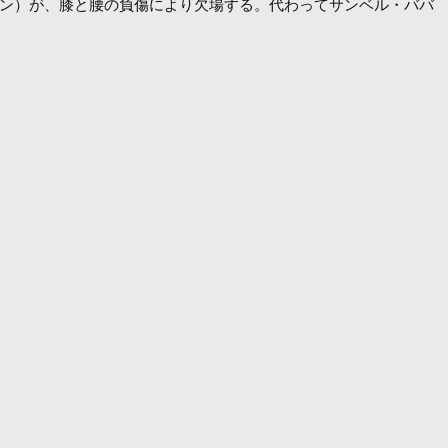
ペイン）が、膝と腰の負傷により欠場する。代わってサンベル・ババ