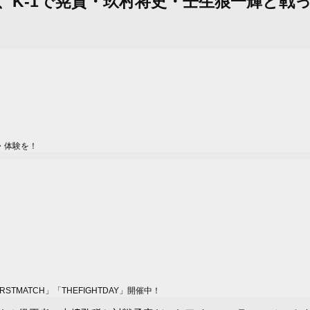
の相手、K-1で晃貴・玖村将史・壬生狼一輝
・体験を！
MATCH」「THEFIGHTDAY」開催中！