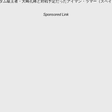
SEバンタム級王者・大﨑孔稀と対戦予定だったアイマン・ラマー（ス
Sponsored Link