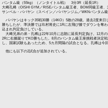
バンタム級（55kg）（ノンタイトル戦） 3分3R（延長1R）
大﨑孔稀（OISHI GYM／RISEバンタム級王者、BOM同級王者
サンベル・ババヤン
（スペイン／ババヤンジム／WKNバンタム級（53
ババヤンはキック35戦30勝（14KO）5敗の28歳。過去2度来日
勝ちしたが、準決勝では玖村将史に1Rに左飛び膝でダウンを奪
込まれ判定負けしている。
大﨑兄弟の弟・孔稀は22年10月に志朗に延長判定負け。12月
2Rに右膝蹴りでKO勝ちした。8月のバンタム級王座挑戦者決定
し、国家試験もあったため、5カ月間隔の試合となる。孔稀は今
他にも以下の2試合が追加されている。