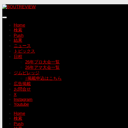
コ
ン
テ
ン
Home
ツ
検索
へ
Push
ス
結果
キ
ニュース
ッ
トピックス
プ
日程
26年プロ大会一覧
26年アマ大会一覧
ジムビレッジ
↑掲載申込はこちら
広告掲載
お問合せ
X
Instagram
Youtube
Home
検索
Push