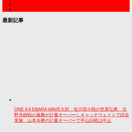
最新記事
ONE 8.8 EBARA WAVE大田：塩川琉斗戦の笠原弘希、北
野克樹戦の嵐舞が計量オーバーしキャッチウェイトで試合
実施。山本歩夢の計量オーバーで平山諒戦は中止