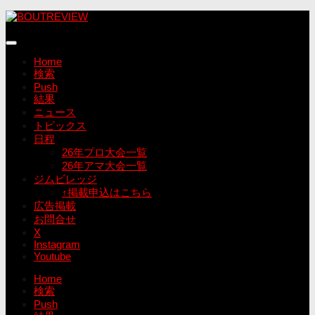
コ
ン
テ
ン
Home
ツ
検索
へ
Push
ス
結果
キ
ニュース
ッ
トピックス
プ
日程
26年プロ大会一覧
26年アマ大会一覧
ジムビレッジ
↑掲載申込はこちら
広告掲載
お問合せ
X
Instagram
Youtube
Home
検索
Push