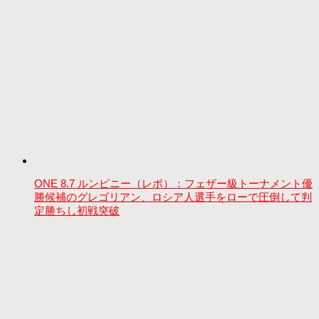
ONE 8.7 ルンピニー（レポ）：フェザー級トーナメント優
勝候補のグレゴリアン、ロシア人選手をローで圧倒して判
定勝ちし初戦突破