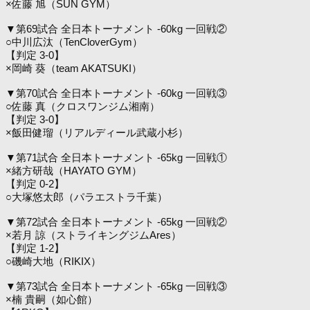
×佐藤 旭（SUN GYM）
▼第69試合 全日本トーナメント -60kg 一回戦②
○中川広汰（TenCloverGym）
【判定 3-0】
×岡崎 葵（team AKATSUKI）
▼第70試合 全日本トーナメント -60kg 一回戦③
○佐藤 真（クロスワンジム湘南）
【判定 3-0】
×飯田健瑠（リアルディール武蔵小杉）
▼第71試合 全日本トーナメント -65kg 一回戦①
×緒方研哉（HAYATO GYM）
【判定 0-2】
○大塚悠太郎（パラエストラ千葉）
▼第72試合 全日本トーナメント -65kg 一回戦②
×若月 諒（ストライキングジムAres）
【判定 1-2】
○磯崎大地（RIKIX）
▼第73試合 全日本トーナメント -65kg 一回戦③
×楠 貴嗣（如心館）