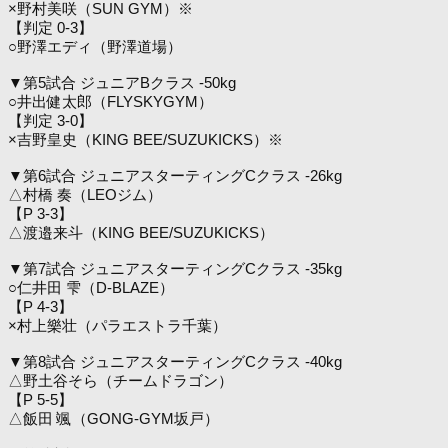
×野村美咲（SUN GYM）※
【判定 0-3】
○野澤エディ（野澤道場）
▼第5試合 ジュニアBクラス -50kg
○井出健太郎（FLYSKYGYM）
【判定 3-0】
×吉野皇史（KING BEE/SUZUKICKS）※
▼第6試合 ジュニアスターティングCクラス -26kg
△村橋 奏（LEOジム）
【P 3-3】
△渡邉来斗（KING BEE/SUZUKICKS）
▼第7試合 ジュニアスターティングCクラス -35kg
○仁井田 雫（D-BLAZE）
【P 4-3】
×村上樂壮（パラエストラ千葉）
▼第8試合 ジュニアスターティングCクラス -40kg
△野土谷そら（チームドラゴン）
【P 5-5】
△飯田 颯（GONG-GYM坂戸）