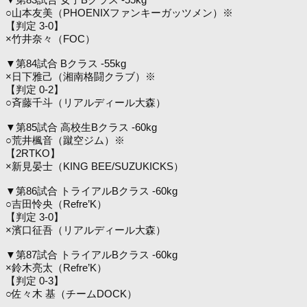
○山本友美（PHOENIXファンキーガッツメン）※
【判定 3-0】
×竹井奈々（FOC）
▼第84試合 Bクラス -55kg
×日下雅己（湘南格闘クラブ）※
【判定 0-2】
○斉藤千斗（リアルディール大森）
▼第85試合 高校生Bクラス -60kg
○荒井楓音（蹴空ジム）※
【2RTKO】
×新見晏士（KING BEE/SUZUKICKS）
▼第86試合 トライアルBクラス -60kg
○吉田怜央（Refre’K）
【判定 3-0】
×濱口征吾（リアルディール大森）
▼第87試合 トライアルBクラス -60kg
×鈴木亮太（Refre’K）
【判定 0-3】
○佐々木 基（チームDOCK）