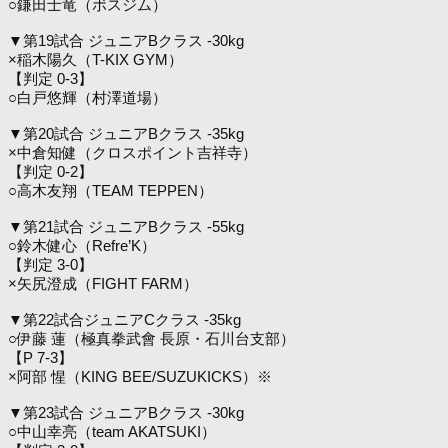
○鎌田士竜（ボスジム）
▼第19試合 ジュニアBクラス -30kg
×稲木陽久（T-KIX GYM）
【判定 0-3】
○白戸悠輝（村澤道場）
▼第20試合 ジュニアBクラス -35kg
×中倉知健（クロスポイント吉祥寺）
【判定 0-2】
○高木友翔（TEAM TEPPEN）
▼第21試合 ジュニアBクラス -55kg
○鈴木健心（Refre’K）
【判定 3-0】
×矢尻澄成（FIGHT FARM）
▼第22試合ジュニアCクラス -35kg
○伊藤 蓮（極真拳武會 長原・石川台支部）
【P 7-3】
×阿部 惺（KING BEE/SUZUKICKS）※
▼第23試合 ジュニアBクラス -30kg
○中山幸亮（team AKATSUKI）