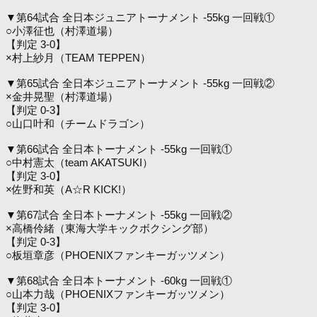
▼第64試合 全日本ジュニアトーナメント -55kg 一回戦①
○小澤征也（村澤道場）
【判定 3-0】
×村上紗月（TEAM TEPPEN）
▼第65試合 全日本ジュニアトーナメント -55kg 一回戦②
×金井晃聖（村澤道場）
【判定 0-3】
○山口叶和（チームドラゴン）
▼第66試合 全日本トーナメント -55kg 一回戦①
○中村憲太（team AKATSUKI）
【判定 3-0】
×佐野和英（A☆R KICK!）
▼第67試合 全日本トーナメント -55kg 一回戦②
×高橋伶緒（東海大学キックボクシング部）
【判定 0-3】
○板垣章彦（PHOENIXファンキーガッツメン）
▼第68試合 全日本トーナメント -60kg 一回戦①
○山本力哉（PHOENIXファンキーガッツメン）
【判定 3-0】