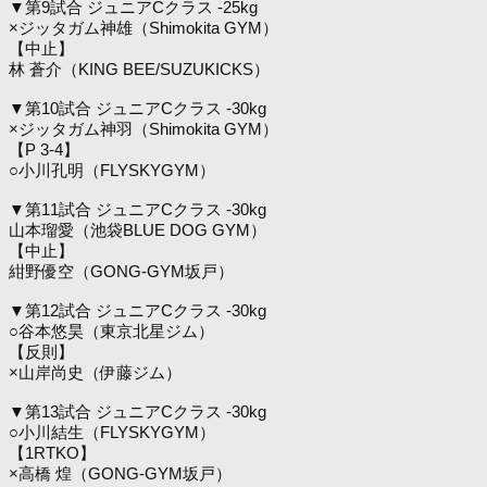
▼第9試合 ジュニアCクラス -25kg
×ジッタガム神雄（Shimokita GYM）
【中止】
林 蒼介（KING BEE/SUZUKICKS）
▼第10試合 ジュニアCクラス -30kg
×ジッタガム神羽（Shimokita GYM）
【P 3-4】
○小川孔明（FLYSKYGYM）
▼第11試合 ジュニアCクラス -30kg
山本瑠愛（池袋BLUE DOG GYM）
【中止】
紺野優空（GONG-GYM坂戸）
▼第12試合 ジュニアCクラス -30kg
○谷本悠昊（東京北星ジム）
【反則】
×山岸尚史（伊藤ジム）
▼第13試合 ジュニアCクラス -30kg
○小川結生（FLYSKYGYM）
【1RTKO】
×高橋 煌（GONG-GYM坂戸）