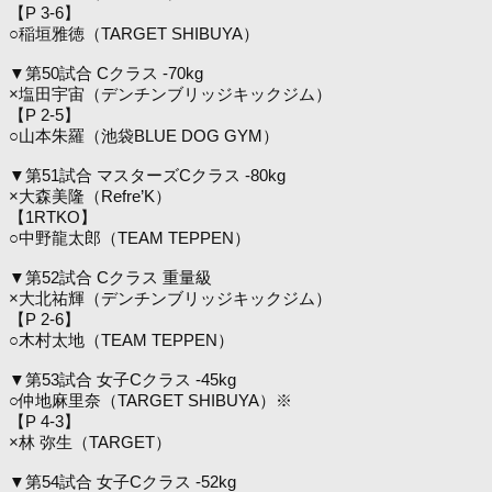
【P 3-6】
○稲垣雅徳（TARGET SHIBUYA）
▼第50試合 Cクラス -70kg
×塩田宇宙（デンチンブリッジキックジム）
【P 2-5】
○山本朱羅（池袋BLUE DOG GYM）
▼第51試合 マスターズCクラス -80kg
×大森美隆（Refre’K）
【1RTKO】
○中野龍太郎（TEAM TEPPEN）
▼第52試合 Cクラス 重量級
×大北祐輝（デンチンブリッジキックジム）
【P 2-6】
○木村太地（TEAM TEPPEN）
▼第53試合 女子Cクラス -45kg
○仲地麻里奈（TARGET SHIBUYA）※
【P 4-3】
×林 弥生（TARGET）
▼第54試合 女子Cクラス -52kg