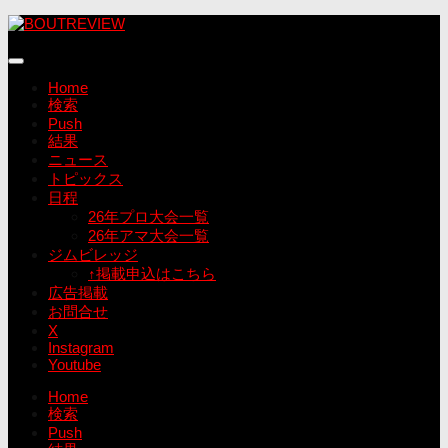
コ
ン
テ
ン
Home
ツ
検索
へ
Push
ス
結果
キ
ニュース
ッ
トピックス
プ
日程
26年プロ大会一覧
26年アマ大会一覧
ジムビレッジ
↑掲載申込はこちら
広告掲載
お問合せ
X
Instagram
Youtube
Home
検索
Push