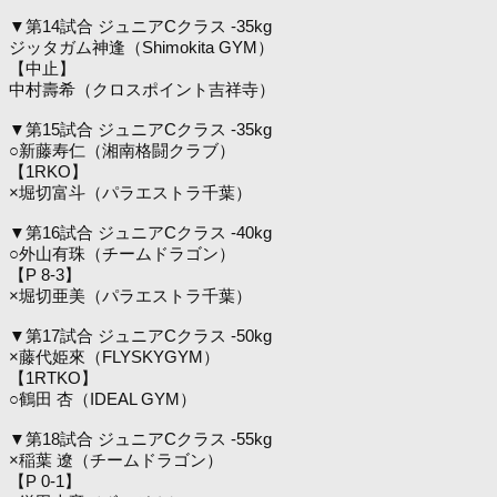
▼第14試合 ジュニアCクラス -35kg
ジッタガム神逢（Shimokita GYM）
【中止】
中村壽希（クロスポイント吉祥寺）
▼第15試合 ジュニアCクラス -35kg
○新藤寿仁（湘南格闘クラブ）
【1RKO】
×堀切富斗（パラエストラ千葉）
▼第16試合 ジュニアCクラス -40kg
○外山有珠（チームドラゴン）
【P 8-3】
×堀切亜美（パラエストラ千葉）
▼第17試合 ジュニアCクラス -50kg
×藤代姫來（FLYSKYGYM）
【1RTKO】
○鶴田 杏（IDEAL GYM）
▼第18試合 ジュニアCクラス -55kg
×稲葉 遼（チームドラゴン）
【P 0-1】