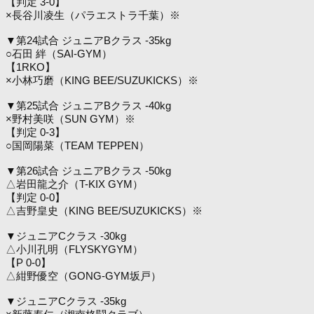
【判定 3-0】
×長谷川凌生（パラエストラ千葉）※
▼第24試合 ジュニアBクラス -35kg
○石田 絆（SAI-GYM）
【1RKO】
×小林巧磨（KING BEE/SUZUKICKS）※
▼第25試合 ジュニアBクラス -40kg
×野村美咲（SUN GYM）※
【判定 0-3】
○国岡陽菜（TEAM TEPPEN）
▼第26試合 ジュニアBクラス -50kg
△岩田龍之介（T-KIX GYM）
【判定 0-0】
△吉野皇史（KING BEE/SUZUKICKS）※
▼ジュニアCクラス -30kg
△小川孔明（FLYSKYGYM）
【P 0-0】
△紺野優空（GONG-GYM坂戸）
▼ジュニアCクラス -35kg