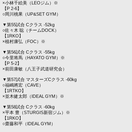
×小林千絵美（LEOジム）※
【P 2-6】
○岡川桃果（UP&SET GYM）
▼第55試合 Cクラス -52kg
○佐々木 聡（チームDOCK）
【1RKO】
×植村康弘（FOC）※
▼第56試合 Cクラス -55kg
○今里将馬（HAYATO GYM）※
【P 5-2】
×前田康敏（八王子武道研究会）
▼第57試合 マスターズCクラス -60kg
○福嶋將宏（CAVE）
【1RTKO】
×並木健太郎（IDEAL GYM）※
▼第58試合 Cクラス -60kg
×平本 豊（STURGIS新宿ジム）※
【1RKO】
○齋藤和平（IDEAL GYM）