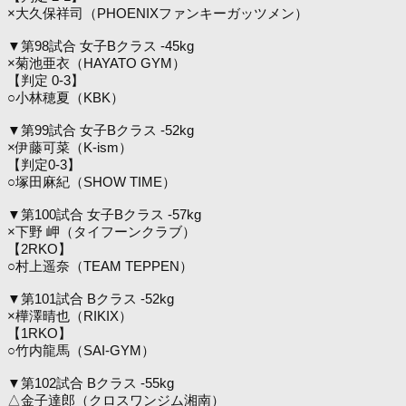
×大久保祥司（PHOENIXファンキーガッツメン）
▼第98試合 女子Bクラス -45kg
×菊池亜衣（HAYATO GYM）
【判定 0-3】
○小林穂夏（KBK）
▼第99試合 女子Bクラス -52kg
×伊藤可菜（K-ism）
【判定0-3】
○塚田麻紀（SHOW TIME）
▼第100試合 女子Bクラス -57kg
×下野 岬（タイフーンクラブ）
【2RKO】
○村上遥奈（TEAM TEPPEN）
▼第101試合 Bクラス -52kg
×樺澤晴也（RIKIX）
【1RKO】
○竹内龍馬（SAI-GYM）
▼第102試合 Bクラス -55kg
△金子達郎（クロスワンジム湘南）