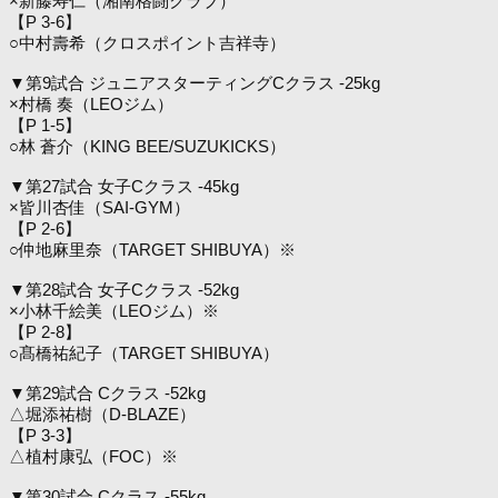
×新藤寿仁（湘南格闘クラブ）
【P 3-6】
○中村壽希（クロスポイント吉祥寺）
▼第9試合 ジュニアスターティングCクラス -25kg
×村橋 奏（LEOジム）
【P 1-5】
○林 蒼介（KING BEE/SUZUKICKS）
▼第27試合 女子Cクラス -45kg
×皆川杏佳（SAI-GYM）
【P 2-6】
○仲地麻里奈（TARGET SHIBUYA）※
▼第28試合 女子Cクラス -52kg
×小林千絵美（LEOジム）※
【P 2-8】
○髙橋祐紀子（TARGET SHIBUYA）
▼第29試合 Cクラス -52kg
△堀添祐樹（D-BLAZE）
【P 3-3】
△植村康弘（FOC）※
▼第30試合 Cクラス -55kg