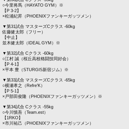
○今里将馬（HAYATO GYM）※
【P 3-2】
×松浦紀昇（PHOENIXファンキーガッツメン）
▼第31試合 マスターズCクラス -60kg
佐藤健太郎（フリー）
【中止】
並木健太郎（IDEAL GYM）※
▼第32試合 Cクラス -60kg
○江村 誠（桜丘高校格闘技同好会）
【P 4-1】
×平本 豊（STURGIS新宿ジム）※
▼第33試合 マスターズCクラス -65kg
○横瀬孝之（Refre’K）
【P 5-1】
×戸部田俊隆（PHOENIXファンキーガッツメン）※
▼第34試合 Cクラス -55kg
○今川慎吾（Team.est）
【1RKO】
×市川祐己（PHOENIXファンキーガッツメン）