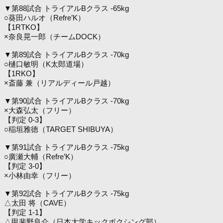
▼第88試合 トライアルBクラス -65kg
○葵田ハルオ（Refre’K）
【1RTKO】
×奈良晃一郎（チームDOCK）
▼第89試合 トライアルBクラス -70kg
○樋口敏明（K太郎道場）
【1RKO】
×斎藤 兼（リアルディール戸越）
▼第90試合 トライアルBクラス -70kg
×大森弘太（フリー）
【判定 0-3】
○稲垣雅徳（TARGET SHIBUYA）
▼第91試合 トライアルBクラス -75kg
○廣瀬大輔（Refre’K）
【判定 3-0】
×小林由幸（フリー）
▼第92試合 トライアルBクラス -75kg
△太田 将（CAVE）
【判定 1-1】
△甲斐野良介（日本大学キックボクシング部）