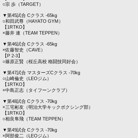
○宗 歩（TARGET）
▼第45試合 Cクラス -65kg
○和田武尊（HAYATO GYM）
【1RTKO】
×藤井 連（TEAM TEPPEN）
▼第46試合 Cクラス -65kg
×佐藤智史（CAVE）
【P 2-3】
○篠原正賢（桜丘高校 格闘技同好会）
▼第47試合 マスターズCクラス -70kg
○山崎倫史（LEOジム）
【1RTKO】
×中島正志（タイフーンクラブ）
▼第48試合 Cクラス -70kg
×三宅彬友（明治大学キックボクシング部）
【1RTKO】
○相良隼飛（TEAM TEPPEN）
▼第49試合 Cクラス -70kg
×阿部俊二（LEOジム）