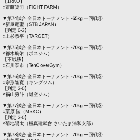
【1RKO】
○齋藤奨司（FIGHT FARM）
▼第74試合 全日本トーナメント -65kg 一回戦④
×新屋竜聖（STB JAPAN）
【判定 0-3】
○上杉恭平（TARGET）
▼第75試合 全日本トーナメント -70kg 一回戦①
×都木航佑（ボスジム）
【不戦勝】
○石川泰市（TenCloverGym）
▼第76試合 全日本トーナメント -70kg 一回戦②
○宗形隆寛（キングジム）
【判定 3-0】
×福山勇斗（蹴空ジム）
▼第77試合 全日本トーナメント -70kg 一回戦③
○栗原 陵（MSKC）
【判定 3-0】
×菊地陽太（極真建武會 さいたま浦和支部）
▼第78試合 全日本トーナメント -70kg 一回戦④