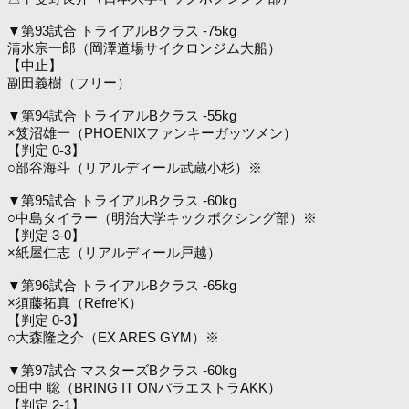
▼第93試合 トライアルBクラス -75kg
清水宗一郎（岡澤道場サイクロンジム大船）
【中止】
副田義樹（フリー）
▼第94試合 トライアルBクラス -55kg
×笈沼雄一（PHOENIXファンキーガッツメン）
【判定 0-3】
○部谷海斗（リアルディール武蔵小杉）※
▼第95試合 トライアルBクラス -60kg
○中島タイラー（明治大学キックボクシング部）※
【判定 3-0】
×紙屋仁志（リアルディール戸越）
▼第96試合 トライアルBクラス -65kg
×須藤拓真（Refre’K）
【判定 0-3】
○大森隆之介（EX ARES GYM）※
▼第97試合 マスターズBクラス -60kg
○田中 聡（BRING IT ONパラエストラAKK）
【判定 2-1】