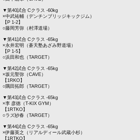
▼第40試合 Cクラス -60kg
×中武祐輔（デンチンブリッジキックジム）
【P 1-2】
○藤岡芳弥（村澤道場）
▼第41試合 Cクラス -65kg
×永井宏明（蒼天塾あざみ野道場）
【P 1-5】
○浜田和也（TARGET）
▼第42試合 Cクラス -65kg
×坂元聖弥（CAVE）
【1RKO】
○隅田拓郎（TARGET）
▼第43試合 Cクラス -65kg
×李 彦徳（T-KIX GYM）
【1RTKO】
○ラズ紗春（TARGET）
▼第44試合 Cクラス -65kg
×伊藤英之（リアルディール武蔵小杉）
【1RTKO】