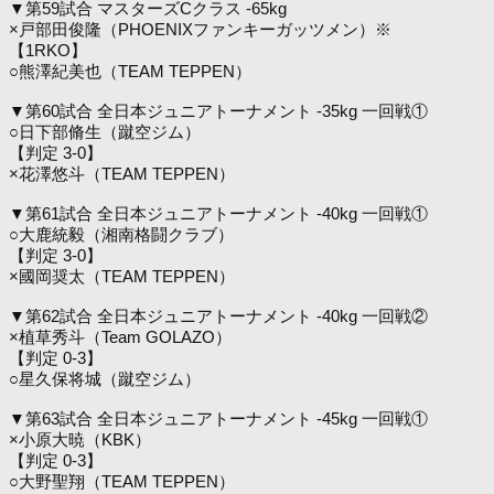
▼第59試合 マスターズCクラス -65kg
×戸部田俊隆（PHOENIXファンキーガッツメン）※
【1RKO】
○熊澤紀美也（TEAM TEPPEN）
▼第60試合 全日本ジュニアトーナメント -35kg 一回戦①
○日下部脩生（蹴空ジム）
【判定 3-0】
×花澤悠斗（TEAM TEPPEN）
▼第61試合 全日本ジュニアトーナメント -40kg 一回戦①
○大鹿統毅（湘南格闘クラブ）
【判定 3-0】
×國岡奨太（TEAM TEPPEN）
▼第62試合 全日本ジュニアトーナメント -40kg 一回戦②
×植草秀斗（Team GOLAZO）
【判定 0-3】
○星久保将城（蹴空ジム）
▼第63試合 全日本ジュニアトーナメント -45kg 一回戦①
×小原大暁（KBK）
【判定 0-3】
○大野聖翔（TEAM TEPPEN）