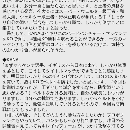
方が、絶対にいい試合になるので、ぜひ倒しに来て欲しいなと
思います。多分一発も当たらないと思います」と王者の風格を
感じさせる発言。今大会にはスーパー・ウェルター級王者・和
島大海、ウェルター級王者・野杁正明らが参戦する中「しっか
り自分の戦い、試合をしてしっかり勝つ、しっかり倒すことに
集中していきたいです」と語った。
果たして、KANAはイギリスのハードパンチャー・マッケンナ
をKOで倒し、4連続KO勝利を収めることができるか。一方のマ
ッケンナも自信と覚悟のコメントを残しているだけに、気持ち
のぶつかり合いが見られそうだ。
◆KANA
｢まずマッケンナ選手、イギリスから日本に来て、しっかり体重
を落として、こうしてタイトルマッチができることに感謝しま
す。明日はしっかりK-1のチャンピオンとして、自分のスタイル
を貫いて、必ずKOでベルトを防衛したいと思います。（今回も
防衛戦になったが、王者として試合をするなら、防衛戦という
思いがある？）ベルトをかける意味は、自分の成長にもつなが
りますし、自分への挑戦でもあります。しっかりベルトをかけ
て勝ってこそ、最強を証明していけると思うので、今回も防衛
戦にしてもらいました。
（相手の印象、そしてどのような勝ち方をしたいか）プロボク
シングもやっていて、パンチもしっかり打てますし、昨日の公
開練習を見ていてもキレイなフォームでしっかり攻撃を打てる