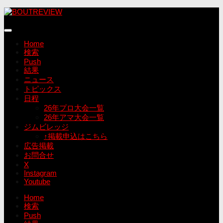
コ
ン
テ
ン
Home
ツ
検索
へ
Push
ス
結果
キ
ニュース
ッ
トピックス
プ
日程
26年プロ大会一覧
26年アマ大会一覧
ジムビレッジ
↑掲載申込はこちら
広告掲載
お問合せ
X
Instagram
Youtube
Home
検索
Push