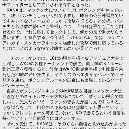
子ファイターとして注目される存在となった。
KANAは、マッケンナについて「プロボクシングもやってい
て、凄いパンチもしっかり打てますし、昨日の公開練習見てい
てもキレイなフォームでしっかり攻撃を打てる」と分析。パン
チ力と若さ故の勢いにも警戒しつつ、「自分は手でも足でも倒
せるので、それに応じてセレクトして、何かの技で倒せたらと
思います」と宣言する。今年3月「K’FESTA.6」では、フンダ・
アルカイエスをカーフキックを駆使した攻撃で倒し切っている
だけに、どのような技で攻略するのかが見どころだ。
一方のマッケンナは、10代の頃から様々なアマチュア大会で
活躍し、WKOの各種トーナメントで優勝。同団体のK-1ルール
欧州王座を獲得すると、昨年はWAKO世界選手権でも優勝を果
たした20歳の若い実力者。イギリスのムエタイイベントでキャ
リアを重ね、ボクシングルールの試合にも出場しているハード
パンチャーだ。
自身のボクシングスキルでKANA撃破を目論むマッケンナは、
いきなりのタイトルマッチ大抜粋について「凄くいい機会で嬉
しいし、光栄だと思う。ファンの皆さんが楽しんでもらえるよ
うな試合をして、自分のスキルを出せば勝てると思っているし
っかりプレッシャーを与えていけば、KOで勝てるという自信も
持っている」と自信満々にコメントする。
それを受けて、KANAは「そのぐらい自信と意気込みがあった