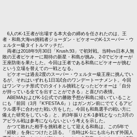
6人のK-1王者が出場する本大会の締めを任されたのは、王
者・和島大海vs挑戦者ジョーダン・ピケオーのK-1スーパー・ウ
ェルター級タイトルマッチだ。
両者は2018年9月30日「Krush.93」で初対戦。当時vs日本人無
敗の王者ピケオーに期待の新星・和島が挑み、2-0でピケオーが
王座防衛を果たした。今回は王者である和島にピケオーが挑む
という立場を替えての一戦となる。
ピケオーは過去2度のスーパー・ウェルター級王座に挑んでい
るが、それはいずれも1日3試合のワンデートーナメント。今回
はワンマッチ形式でのタイトル挑戦となったピケオーは「自分
が持っている全てを出すことができる」と喜びの表情。
ABEMAおよびK-1公式での勝敗予想が和島に傾いていること
にも「前回（3月『K’FESTA.6』）はガンガン前にでてくるアビ
ラル選手に合わせた戦い方をした。今回も和島選手の戦い方に
備えた研究をしている」と、約3年振りとK-1参戦となった3月の
アビラル戦は参考にならないという考えを示した。
かつて敗れた相手を挑戦者として迎える和島は、この5年で
「経験」を身につけたと語る。「当時はK-1にも出られず外国人