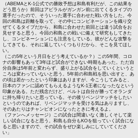
（ABEMAとK-1公式での勝敗予想は和島有利だが、この結果を
どう思うか）前回はアビラルがガンガン前に出てくるタイプの
選手だったので、そういった選手に合わせた戦い方をした。今
回の和島は距離を取って、その中にコンビネーションを織り交
ぜてくるタイプだから、和島に合わせた前回とは違う試合をお
見せすると思う。今回の和島との戦いに備えて研究もしてきた
し、コンビネーションにも注意をしている。彼がどんな攻撃を
してきても、それに返していくつもりだから、そこを見てほし
い。
（この5年という月日をどう考えているか？）この5年間、コロ
ナの影響もあって3年ほど試合ができない時期もあった。ただ自
分自身は5年前と変わらず、盛り上がる試合をしていくというと
ころは変わっていないと思う。5年前の和島戦を思い出すと、あ
の頃は若かったという印象はありますが、今こうしてみると、
日本のファンに認めてもらえるようなK-1王者になったなという
印象がある。ただ残念だけど、ベルトは自分が勝ってオランダ
に持ち帰りたいと思っている。その後リベンジマッチをしたい
というのであれば、リベンジマッチを受ける気はありますし、
そのあたりはチャンピオンになったときに考えるよ。
（ファンへメッセージ）この試合は間違いなく激しくそして楽
しい試合になると思う。和島も自分もKOを狙っていく試合にな
ると思いますので、その試合をぜひ楽しみにしていてくださ
い」