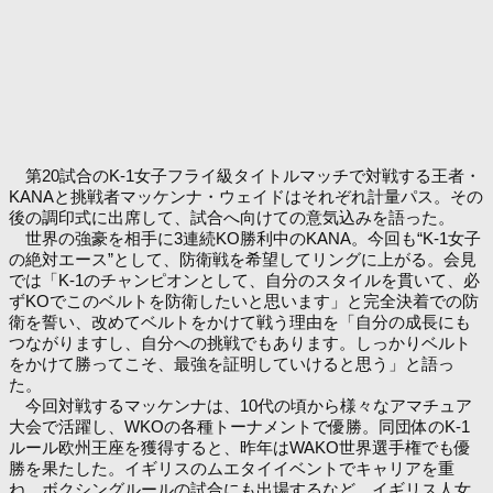
第20試合のK-1女子フライ級タイトルマッチで対戦する王者・
KANAと挑戦者マッケンナ・ウェイドはそれぞれ計量パス。その
後の調印式に出席して、試合へ向けての意気込みを語った。
世界の強豪を相手に3連続KO勝利中のKANA。今回も“K-1女子
の絶対エース”として、防衛戦を希望してリングに上がる。会見
では「K-1のチャンピオンとして、自分のスタイルを貫いて、必
ずKOでこのベルトを防衛したいと思います」と完全決着での防
衛を誓い、改めてベルトをかけて戦う理由を「自分の成長にも
つながりますし、自分への挑戦でもあります。しっかりベルト
をかけて勝ってこそ、最強を証明していけると思う」と語っ
た。
今回対戦するマッケンナは、10代の頃から様々なアマチュア
大会で活躍し、WKOの各種トーナメントで優勝。同団体のK-1
ルール欧州王座を獲得すると、昨年はWAKO世界選手権でも優
勝を果たした。イギリスのムエタイイベントでキャリアを重
ね、ボクシングルールの試合にも出場するなど、イギリス人女