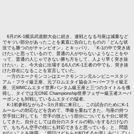
6月のK-1横浜武道館大会に続き、連戦となる与座は減量など
でキツい部分があったことを素直に告白したものの「どんな状
況でも勝つのがチャンピオン」とキッパリ。「K-1の中で突き抜
けたいと思っているので、普通の人がやらないようなことをや
って、普通の人じゃできない勝ち方をして、人より早く突き抜
けたい」と、今大会に出場する6人のK-1王者の中でも、突き抜
けた存在になることを宣言していた。
一方のエークモンコンはエークモンコン元ルンピニースタジ
アム・フライ級王座、元プロムエタイ協会スーパーフライ級王
座、元WMCムエタイ世界バンタム級王座と三つのタイトルを獲
得し、タイでは元ONE Championship世界フェザー級王者スーパ
ーボンとも対戦しているムエタイの猛者。
K-1初参戦ながら2～3カ月前に来日し、この試合のためにK-1
ルールへの対応などを含めて、準備を重ねてきた。与座の持つ
空手技に対しても「空手の技という部分についても十分に研究
してきた。自分としては自分のスタイルの戦いをするだけなの
で、もちろん空手の技にも対応できると思っている」と、問題
がないことを強調。「明日はどちらがKOするか楽しみにしてい