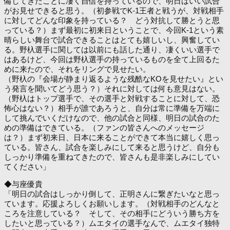
備してきたことに凄く自信を持っているので、明日はいい試合
がお見せできると思う。（初参戦でK-1王者と戦うが、対戦相手
に対してどんな印象を持っている？ どう対抗して勝とうと思
っている？）まず最初に初来日ということで、今回K-1という素
晴らしい舞台で試合できることはとても嬉しいし、興奮してい
る。野杁選手に関しては以前にも話した通り、凄くいい選手で
はあるけど、今回は野杁選手の持っているものを全て上回るた
めに来たので、それをリングで見せたい。
（野杁の『会場が静まり返るような残酷なKOを見せたい』とい
う発言を聞いてどう思う？）それに対しては何も意見はない。
（野杁はトップ選手で、その選手と対戦することに対して、恐
怖心はない？）相手が誰であろうと、自分は常に準備を万端に
して挑んでいくだけなので、他の試合と同様、明日の試合のた
めの準備はできている。（ファンの皆さんへのメッセージ
は？）まず初来日、日本に来ることができて本当に嬉しく思っ
ている。皆さん、試合を楽しみにして来ると思うけど、自分も
しっかり準備を重ねてきたので、皆さんも是非楽しみにしてい
てください」
◆与座優貴
「明日の試合はしっかり倒して、正明さんに繋ぎたいなと思っ
ています。応援よろしくお願いします。（対戦相手のどんなと
ころを注意している？ そして、その相手にどういう勝ち方を
したいと思っている？）ムエタイの選手なんで、ムエタイ独特