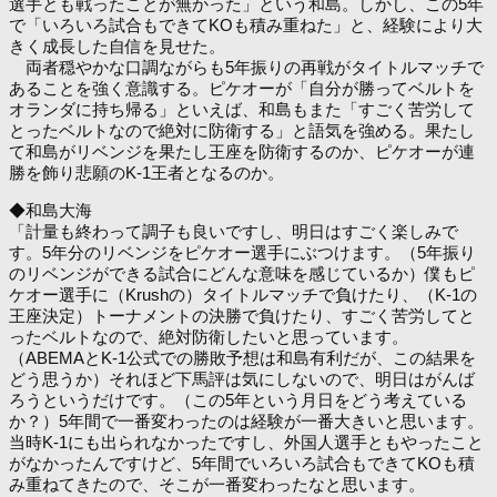
選手とも戦ったことが無かった」という和島。しかし、この5年
で「いろいろ試合もできてKOも積み重ねた」と、経験により大
きく成長した自信を見せた。
両者穏やかな口調ながらも5年振りの再戦がタイトルマッチで
あることを強く意識する。ピケオーが「自分が勝ってベルトを
オランダに持ち帰る」といえば、和島もまた「すごく苦労して
とったベルトなので絶対に防衛する」と語気を強める。果たし
て和島がリベンジを果たし王座を防衛するのか、ピケオーが連
勝を飾り悲願のK-1王者となるのか。
◆和島大海
「計量も終わって調子も良いですし、明日はすごく楽しみで
す。5年分のリベンジをピケオー選手にぶつけます。（5年振り
のリベンジができる試合にどんな意味を感じているか）僕もピ
ケオー選手に（Krushの）タイトルマッチで負けたり、（K-1の
王座決定）トーナメントの決勝で負けたり、すごく苦労してと
ったベルトなので、絶対防衛したいと思っています。
（ABEMAとK-1公式での勝敗予想は和島有利だが、この結果を
どう思うか）それほど下馬評は気にしないので、明日はがんば
ろうというだけです。（この5年という月日をどう考えている
か？）5年間で一番変わったのは経験が一番大きいと思います。
当時K-1にも出られなかったですし、外国人選手ともやったこと
がなかったんですけど、5年間でいろいろ試合もできてKOも積
み重ねてきたので、そこが一番変わったなと思います。