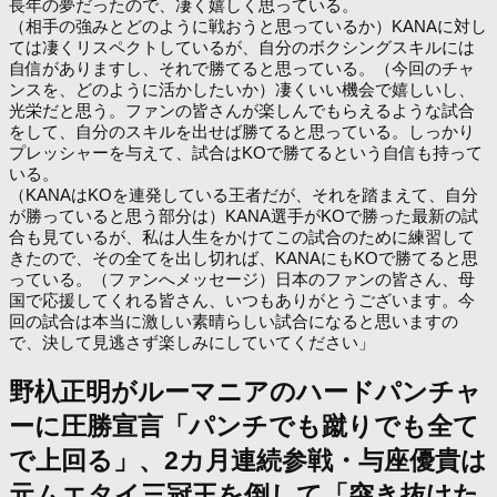
長年の夢だったので、凄く嬉しく思っている。
（相手の強みとどのように戦おうと思っているか）KANAに対し
ては凄くリスペクトしているが、自分のボクシングスキルには
自信がありますし、それで勝てると思っている。（今回のチャ
ンスを、どのように活かしたいか）凄くいい機会で嬉しいし、
光栄だと思う。ファンの皆さんが楽しんでもらえるような試合
をして、自分のスキルを出せば勝てると思っている。しっかり
プレッシャーを与えて、試合はKOで勝てるという自信も持って
いる。
（KANAはKOを連発している王者だが、それを踏まえて、自分
が勝っていると思う部分は）KANA選手がKOで勝った最新の試
合も見ているが、私は人生をかけてこの試合のために練習して
きたので、その全てを出し切れば、KANAにもKOで勝てると思
っている。（ファンへメッセージ）日本のファンの皆さん、母
国で応援してくれる皆さん、いつもありがとうございます。今
回の試合は本当に激しい素晴らしい試合になると思いますの
で、決して見逃さず楽しみにしていてください」
野杁正明がルーマニアのハードパンチャ
ーに圧勝宣言「パンチでも蹴りでも全て
で上回る」、2カ月連続参戦・与座優貴は
元ムエタイ三冠王を倒して「突き抜けた