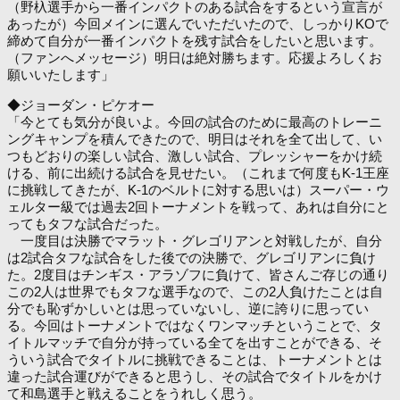
（野杁選手から一番インパクトのある試合をするという宣言が
あったが）今回メインに選んでいただいたので、しっかりKOで
締めて自分が一番インパクトを残す試合をしたいと思います。
（ファンへメッセージ）明日は絶対勝ちます。応援よろしくお
願いいたします」
◆ジョーダン・ピケオー
「今とても気分が良いよ。今回の試合のために最高のトレーニ
ングキャンプを積んできたので、明日はそれを全て出して、い
つもどおりの楽しい試合、激しい試合、プレッシャーをかけ続
ける、前に出続ける試合を見せたい。（これまで何度もK-1王座
に挑戦してきたが、K-1のベルトに対する思いは）スーパー・ウ
ェルター級では過去2回トーナメントを戦って、あれは自分にと
ってもタフな試合だった。
一度目は決勝でマラット・グレゴリアンと対戦したが、自分
は2試合タフな試合をした後での決勝で、グレゴリアンに負け
た。2度目はチンギス・アラゾフに負けて、皆さんご存じの通り
この2人は世界でもタフな選手なので、この2人負けたことは自
分でも恥ずかしいとは思っていないし、逆に誇りに思ってい
る。今回はトーナメントではなくワンマッチということで、タ
イトルマッチで自分が持っている全てを出すことができる、そ
ういう試合でタイトルに挑戦できることは、トーナメントとは
違った試合運びができると思うし、その試合でタイトルをかけ
て和島選手と戦えることをうれしく思う。