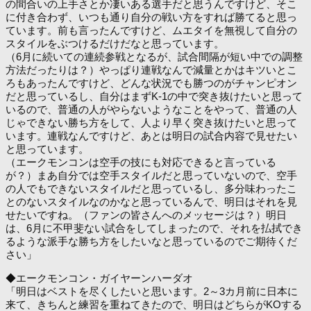
の間合いの上手さとか凄いある選手だと思うんですけど、そこ
に付き合わず、いつも通り自分の戦い方をすれば勝てると思っ
ています。前も言ったんですけど、ムエタイを無視して自分の
スタイルをぶつけるだけだなと思っています。
（6月に続いての連続参戦となるが、試合間隔が短い中での調整
方法だったりは？）やっぱり連戦なんで減量とかはキツいとこ
ろもあったんですけど、どんな状況でも勝つのがチャンピオン
だと思っているし、自分はまずK-1の中で突き抜けたいと思って
いるので、普通の人がやらないようなことをやって、普通の人
じゃできない勝ち方をして、人より早く突き抜けたいと思って
います。連戦なんですけど、あとは明日の試合内容で見せたい
と思っています。
（エークモンコンは空手の技にも対応できると言っている
が？）まあ自分では空手スタイルだと思っていないので、空手
の人でもできないスタイルだと思っているし、多分味わったこ
とのないスタイルなのかなと思っているんで、明日はそれを見
せたいですね。（ファンの皆さんへのメッセージは？）明日
は、6月に不甲斐ない試合をしてしまったので、それを払拭でき
るような派手な勝ち方をしたいなと思っているのでご期待くだ
さい」
◆エークモンコン・ガイヤーンハーダオ
「明日はベストを尽くしたいと思います。2～3カ月前に日本に
来て、きちんと練習を重ねてきたので、明日はどちらがKOする