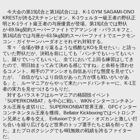
今大会の第19試合と第16試合には、K-1 GYM SAGAMI-ONO
KRESTが誇る2大チャンピオン、K-1ウェルター級王者の野杁正
明とK-1ライト級王者の与座優貴が登場。第19試合では野杁
が-69.5kg契約スーパーファイトでアマンシオ・パラスキフと、
第16試合では与座が-63.5kg契約スーパーファイトでエークモン
コン・ガイヤーンハーダオとそれぞれ対戦する。
常々「会場が静まり返るような残酷なKOを見せたい」と語っ
ていた野杁だが、決戦を前にしても「パンチでもいってもいい
し、蹴りでいってもいいし、全てにおいて上回る練習はしてき
たので、明日始まってみて決める感じですね」と余裕を漂わせ
るコメント。相手のアマンシオも自信ありげな態度を見せてい
たが、「自信がないより自信があった方が僕も戦いがいがあ
る」と、ルーマニアからやって来たハードパンチャーに、K-1王
者の実力を見せつけるつもりだ。
対するパラスキフはルーマニアの格闘技イベント
「SUPERKOMBAT」を中心に戦い、WKNインターコンチネン
タル王座を皮切りに、SUPERKONBAT世界王座、GFCインター
コンチネンタル王座を獲得。Bellator Kickboxingではペトロシア
ン兄弟とも拳を交え、Enfusionでタイフン・オズカンと激しい打
ち合いを繰り広げるなど世界のトップ選手たちと鎬を削ってき
た。またプロボクシングでも4戦無敗の戦績を誇るファイター
だ。