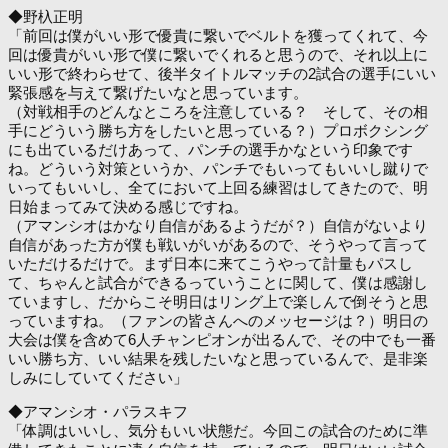
◆野杁正明
「前回は僕がいい形で優貴に繋いでベルトを獲ってくれて、今
回は優貴がいい形で僕に繋いでくれると思うので、それ以上に
いい形で終わらせて、後半タイトルマッチの2試合の選手にいい
緊張感を与えて繋げたいなと思っています。
（対戦相手のどんなところを注意している？ そして、その相
手にどういう勝ち方をしたいと思っている？）プロボクシング
にも出ているだけあって、パンチの選手かなという印象です
ね。どういう対策というか、パンチでもいってもいいし蹴りで
いってもいいし、全てにおいて上回る練習はしてきたので、明
日始まってみて決める感じですね。
（アマンシオはかなり自信があるようだが？）自信がないより
自信があった方が僕も戦いがいがあるので、そうやって言って
いただけるだけで。まず日本に来てこうやって計量もパスし
て、ちゃんと試合ができるっていうことに関して、僕は感謝し
ていますし、だからこそ明日はリング上で楽しんで倒そうと思
っていますね。（ファンの皆さんへのメッセージは？）明日の
大会は僕を含めて6人チャンピオンが出るんで、その中でも一番
いい勝ち方、いい結果を残したいなと思っているんで、是非楽
しみにしていてください」
◆アマンシオ・パラスキフ
「体調はいいし、気分もいい状態だ。今回この試合のために準