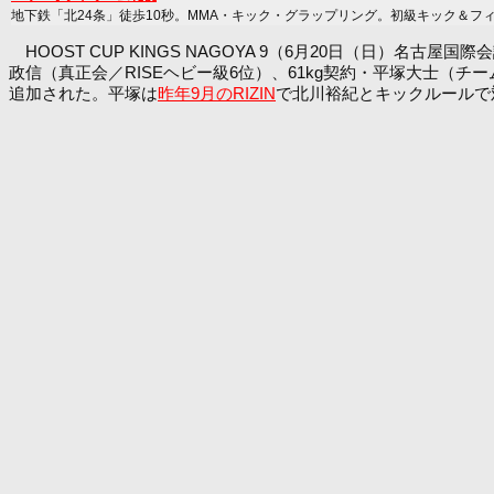
地下鉄「北24条」徒歩10秒。MMA・キック・グラップリング。初級キック＆フ
HOOST CUP KINGS NAGOYA 9（6月20日（日）名古
政信（真正会／RISEヘビー級6位）、61kg契約・平塚大士（チーム
追加された。平塚は
昨年9月のRIZIN
で北川裕紀とキックルールで