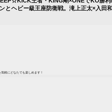
DEEP☆KICK王者・KING剛×ONEで
ンとヘビー級王座防衛戦。滝上正太×入田
を気軽にどなたでも楽しめます！