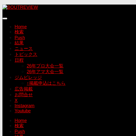
コ
ン
テ
ン
Home
ツ
検索
へ
Push
ス
結果
キ
ニュース
ッ
トピックス
プ
日程
26年プロ大会一覧
26年アマ大会一覧
ジムビレッジ
↑掲載申込はこちら
広告掲載
お問合せ
X
Instagram
Youtube
Home
検索
Push