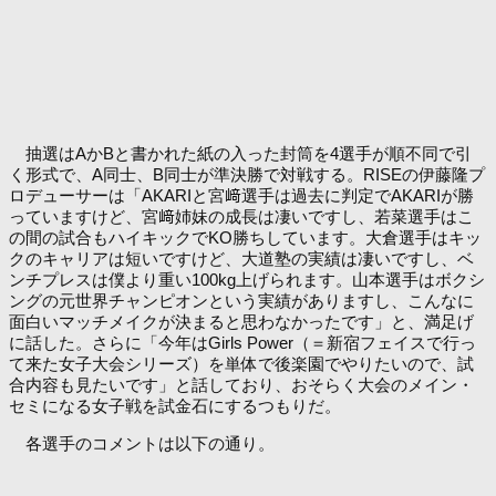
抽選はAかBと書かれた紙の入った封筒を4選手が順不同で引
く形式で、A同士、B同士が準決勝で対戦する。RISEの伊藤隆プ
ロデューサーは「AKARIと宮﨑選手は過去に判定でAKARIが勝
っていますけど、宮﨑姉妹の成長は凄いですし、若菜選手はこ
の間の試合もハイキックでKO勝ちしています。大倉選手はキッ
クのキャリアは短いですけど、大道塾の実績は凄いですし、ベ
ンチプレスは僕より重い100kg上げられます。山本選手はボクシ
ングの元世界チャンピオンという実績がありますし、こんなに
面白いマッチメイクが決まると思わなかったです」と、満足げ
に話した。さらに「今年はGirls Power（＝新宿フェイスで行っ
て来た女子大会シリーズ）を単体で後楽園でやりたいので、試
合内容も見たいです」と話しており、おそらく大会のメイン・
セミになる女子戦を試金石にするつもりだ。
各選手のコメントは以下の通り。