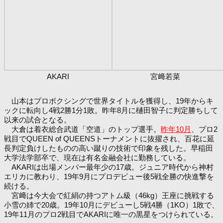
AKARI
宮﨑若菜
山本はプロボクシングで世界タイトルを獲得し、19年からキ
ックに転向し4戦2勝1分1敗。昨年8月に樋田智子に判定勝ちして
以来の試合となる。
大倉は着衣総合武道「空道」のトップ選手。
昨年10月
、プロ2
戦目でQUEEN of QUEENSトーナメントに抜擢され、百花に延
長判定負けしたものの高い蹴りの技術で印象を残した。早稲田
大学法学部卒で、現在は有名金融会社に勤務している。
AKARIは出場メンバー最年少の17歳。ジュニア時代から神村
エリカに教わり、19年9月にプロデビュー後5戦全勝の快進撃を
続ける。
宮﨑は今大会で紅絹の持つアトム級（46kg）王座に挑戦する
小雪の姉で20歳。19年10月にデビューし5戦4勝（1KO）1敗で、
19年11月のプロ2戦目でAKARIに唯一の黒星をつけられている。