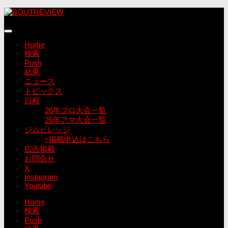
コ
ン
テ
ン
Home
ツ
検索
へ
Push
ス
結果
キ
ニュース
ッ
トピックス
プ
日程
26年プロ大会一覧
26年アマ大会一覧
ジムビレッジ
↑掲載申込はこちら
広告掲載
お問合せ
X
Instagram
Youtube
Home
検索
Push