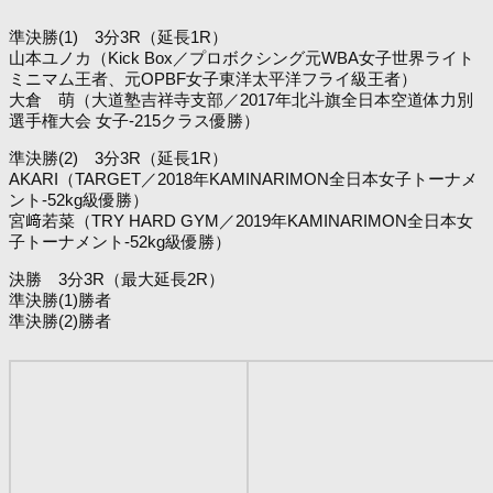
準決勝(1) 3分3R（延長1R）
山本ユノカ（Kick Box／プロボクシング元WBA女子世界ライト
ミニマム王者、元OPBF女子東洋太平洋フライ級王者）
大倉 萌（大道塾吉祥寺支部／2017年北斗旗全日本空道体力別
選手権大会 女子-215クラス優勝）
準決勝(2) 3分3R（延長1R）
AKARI（TARGET／2018年KAMINARIMON全日本女子トーナメ
ント-52kg級優勝）
宮﨑若菜（TRY HARD GYM／2019年KAMINARIMON全日本女
子トーナメント-52kg級優勝）
決勝 3分3R（最大延長2R）
準決勝(1)勝者
準決勝(2)勝者