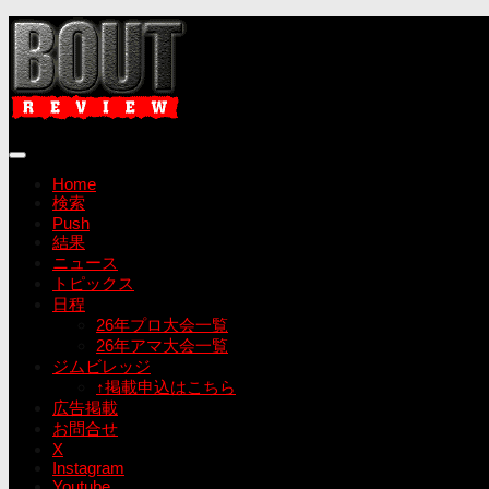
コ
ン
テ
ン
ツ
へ
ス
キ
Home
ッ
検索
プ
Push
結果
ニュース
トピックス
日程
26年プロ大会一覧
26年アマ大会一覧
ジムビレッジ
↑掲載申込はこちら
広告掲載
お問合せ
X
Instagram
Youtube