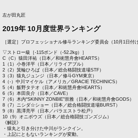
左が田丸匠
2019年 10月度世界ランキング
［選定］プロフェッショナル修斗ランキング委員会（10月1日付け／
▽ストロー級［-115ポンド（-52.2kg）］
C（C）猿田洋祐（日本／和術慧舟會HEARTS）
1（1）小巻洋平（日本／リライアブル）
2（2）箕輪ひろば（日本／総合格闘技道場STF）
3（3）猿丸ジュンジ（日本／修斗GYM東京）
4（-）中川マイケル（アメリカ／GRACIE TECHINICS）
5（4）飯野タテオ（日本／和術慧舟會HEARTS）
6（5）本田良介（日本／CAVE）
7（6）木内“SKINNY ZONBIE”崇雅（日本／和術慧舟會GODS）
8（7）ニシダ☆ショー（日本／総合格闘技道場BURST）
9（8）黒澤亮平（日本／パラエストラ松戸）
10（9）オニボウズ（日本／総合格闘技ゴンズジム）
《解説》
・猿丸と引き分けた中川がランクイン。
・上記にともないランキングが変動。