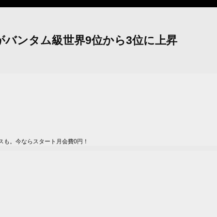
がバンタム級世界9位から3位に上昇
スも。今ならスタート月会費0円！