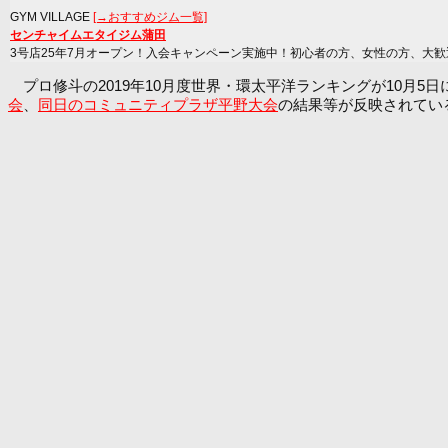
GYM VILLAGE
[→おすすめジム一覧]
センチャイムエタイジム蒲田
3号店25年7月オープン！入会キャンペーン実施中！初心者の方、女性の方、大歓
プロ修斗の2019年10月度世界・環太平洋ランキングが10月5
会
、
同日のコミュニティプラザ平野大会
の結果等が反映されてい