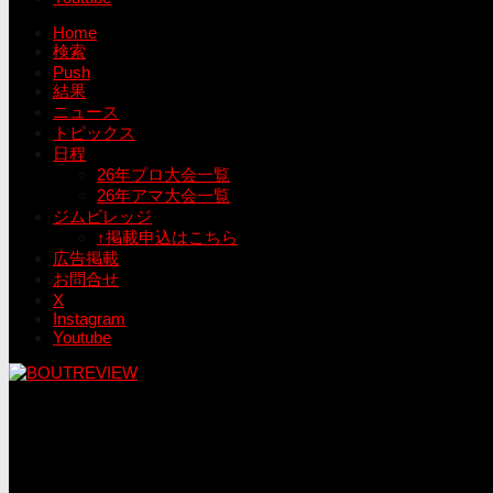
Home
検索
Push
結果
ニュース
トピックス
日程
26年プロ大会一覧
26年アマ大会一覧
ジムビレッジ
↑掲載申込はこちら
広告掲載
お問合せ
X
Instagram
Youtube