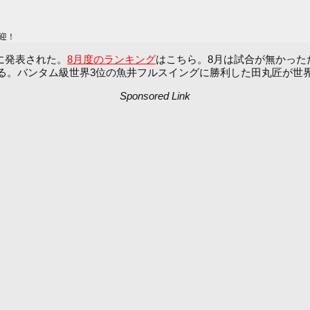
迎！
日に発表された。
8月度のランキング
はこちら。8月は試合が無かった
る。バンタム級世界3位の魚井フルスイングに勝利した田丸匠が世界
Sponsored Link