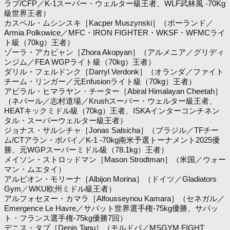
ラブ/CFP／K-1スーパー・ウェルター級王者、WLF武林風 -70Kg
級世界王者）
カスペル・ムシンスキ［Kacper Muszynski］（ポーランド／
Armia Polkowice／MFC・IRON FIGHTER・WKSF・WFMCライ
ト級（70kg）王者）
ゾーラ・アカピャン［Zhora Akopyan］（アルメニア／グリディ
ンジム／FEA WGPライト級（70kg）王者）
ダリル・フェルドンク［Darryl Verdonk］（オランダ／ファイト
チーム・リンガー／元Enfusionライト級（70kg）王者）
アビラル・ヒマラヤン・チーター［Abiral Himalayan Cheetah］
（ネパール／志村道場／Krushスーパー・ウェルター級王者、
HEATキックミドル級（70kg）王者、ISKAインターコンチネン
タル・スーパーウェルター級王者）
ジョナス・サルシチャ［Jonas Salsicha］（ブラジル／TFチー
ム/CTアラン・ポパイ／K-1 -70kg南米予選トーナメント2025優
勝、元WGPスーパーミドル級（78.1kg）王者）
メイソン・ストロッドマン［Mason Strodtman］（米国／ウォー
マン・ムエタイ）
アルビオン・モリーナ［Albijon Morina］（ドイツ／Gladiators
Gym／WKU欧州ミドル級王者）
アルフォセヌー・カマラ［Alfousseynou Kamara］（セネガル／
Emergence Le Havre／サバット世界選手権-75kg優勝、サバッ
ト・フランス選手権-75kg優勝7回）
デニス・タプ［Denis Tapu］（モルドバ／MSGYM FIGHT