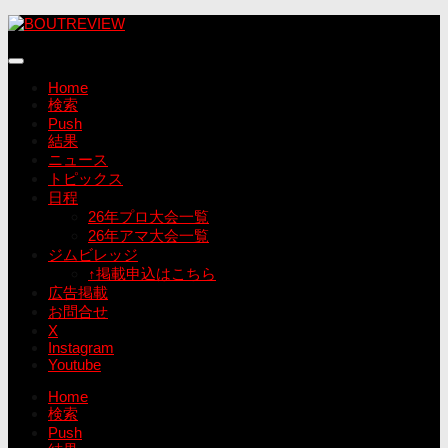
コ
ン
テ
ン
Home
ツ
検索
へ
Push
ス
結果
キ
ニュース
ッ
トピックス
プ
日程
26年プロ大会一覧
26年アマ大会一覧
ジムビレッジ
↑掲載申込はこちら
広告掲載
お問合せ
X
Instagram
Youtube
Home
検索
Push