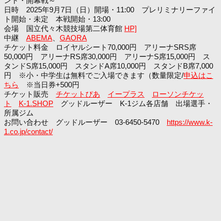
ント・開幕戦～
日時 2025年9月7日（日）開場・11:00 プレリミナリーファイ
ト開始・未定 本戦開始・13:00
会場 国立代々木競技場第二体育館
HP]
中継
ABEMA
、
GAORA
チケット料金 ロイヤルシート70,000円 アリーナSRS席
50,000円 アリーナRS席30,000円 アリーナS席15,000円 ス
タンドS席15,000円 スタンドA席10,000円 スタンドB席7,000
円 ※小・中学生は無料でご入場できます（数量限定/
申込はこ
ちら
※当日券+500円
チケット販売
チケットぴあ
イープラス
ローソンチケッ
ト
K-1.SHOP
グッドルーザー K-1ジム各店舗 出場選手・
所属ジム
お問い合わせ グッドルーザー 03-6450-5470
https://www.k-
1.co.jp/contact/