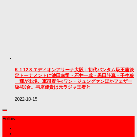
K-1 12.3 エディオンアリーナ大阪：初代バンタム級王座決
定トーナメントに池田幸司・石井一成・黒田斗真・壬生狼
一輝が出場。軍司泰斗×ワン・ジュングァンほかフェザー
級4試合。与座優貴は元ラジャ王者と
2022-10-15
Follow: