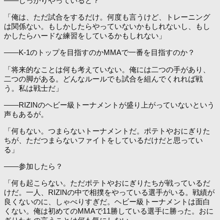
――しっかりやっていると？
「俺は、ただ試合をするだけ。何度も言うけど、トレーニング
は関係ない。もしかしたらやっていないかもしれないし、もし
かしたらハードな練習をしているかもしれない」
――K-1のトップを目指すのかMMAで一番を目指すのか？
「将来的なことは何も考えていない。俺には二つの手があり、
二つの脚がある。どんなルールでも試合を組んでくれれば戦
う。私は戦士だ」
――RIZINのヘビー級トーナメントが盛り上がっていないという
声もあるが。
「何もない。つまらないトーナメントだ。ポテトやおにぎりた
ちが、ただつまらないファイトをしているだけだと思ってい
る」
――参加したら？
「何も起こらない。ただポテトやおにぎりたちが戦っているだ
けだ。一人、RIZINの中で相撲をやっている選手がいる。戦績が
良くないのに、しゃべりすぎだ。ヘビー級トーナメントは面白
くない。俺は初めてのMMAで11勝している選手に勝った。おに