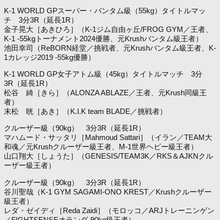
K-1 WORLD GPスーパー・バンタム級（55kg）タイトルマッ
チ 3分3R（延長1R）
金子晃大［あきひろ］（K-1ジム自由ヶ丘/FROG GYM／王者、
K-1 -55kgトーナメント2024優勝、元Krushバンタム級王者）
池田幸司（ReBORN経堂／挑戦者、元Krushバンタム級王者、K-
1カレッジ2019 -55kg優勝）
K-1 WORLD GP女子アトム級（45kg）タイトルマッチ 3分
3R（延長1R）
松谷 綺［きら］（ALONZA ABLAZE／王者、元Krush同級王
者）
末松 晄［あき］（K.I.K team BLADE／挑戦者）
クルーザー級（90kg） 3分3R（延長1R）
マハムード・サッタリ［Mahmoud Sattari］（イラン／TEAM大
和魂／元Krushクルーザー級王者、M-1世界ヘビー級王者）
山口翔大［しょうた］（GENESIS/TEAM3K／RKS＆AJKNクル
ーザー級王者）
クルーザー級（90kg） 3分3R（延長1R）
谷川聖哉（K-1 GYM SAGAMI-ONO KREST／Krushクルーザー
級王者）
レダ・ゼイディ［Reda Zaidi］（モロッコ／ARJトレーニンゲン
／FIGHTSENSEオランダ-90kg級王者）