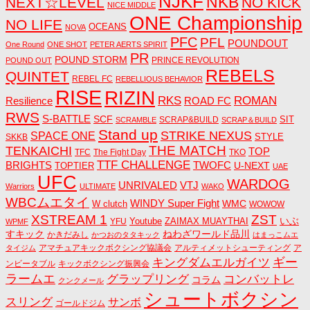
NJKF
NKB
NEXT☆LEVEL
NO KICK
NICE MIDDLE
ONE Championship
NO LIFE
OCEANS
NOVA
PFC
PFL
POUNDOUT
One Round
ONE SHOT
PETER AERTS SPIRIT
PR
POUND STORM
PRINCE REVOLUTION
POUND OUT
REBELS
QUINTET
REBEL FC
REBELLIOUS BEHAVIOR
RISE
RIZIN
RKS
ROMAN
ROAD FC
Resilience
RWS
S-BATTLE
SCF
SIT
SCRAP&BUILD
SCRAMBLE
SCRAP＆BUILD
Stand up
STRIKE NEXUS
SPACE ONE
STYLE
SKKB
THE MATCH
TENKAICHI
TOP
TFC
The Fight Day
TKO
TTF CHALLENGE
BRIGHTS
TWOFC
U-NEXT
TOPTIER
UAE
UFC
WARDOG
UNRIVALED
VTJ
Warriors
ULTIMATE
WAKO
WBCムエタイ
WINDY Super Fight
WMC
W clutch
WOWOW
ZST
XSTREAM 1
いぶ
Youtube
ZAIMAX MUAYTHAI
YFU
WPMF
すキック
ねわざワールド品川
かきだみし
かつおのタタキック
はまっこムエ
アマチュアキックボクシング協議会
アルティメットシューティング
ア
タイジム
キングダムエルガイツ
ギー
ンビータブル
キックボクシング振興会
ラームエ
コンバットレ
グラップリング
コラム
クンクメール
シュートボクシン
スリング
サンボ
ゴールドジム