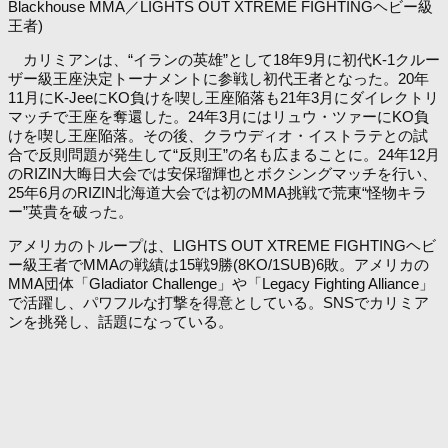
Blackhouse MMA／LIGHTS OUT XTREME FIGHTINGヘビー級
王者)
カリミアンは、“イランの英雄”として18年9月に初代K-1クルー
ザー級王座決定トーナメントに参戦し初代王者となった。20年
11月にK-JeeにKO負けを喫し王座陥落も21年3月にダイレクトリ
マッチで王座を奪還した。24年3月にはリュウ・ツァーにKO負
けを喫し王座陥落。その後、クラウディオ・イストラテとの試
合で反則問題が発生して“反則王”の名も広まることに。24年12月
のRIZIN大晦日大会では安保瑠輝也とボクシングマッチを行い、
25年6月のRIZIN北海道大会では初のMMA挑戦で荒東“怪物キラ
ー”英貴を破った。
アメリカのトループは、LIGHTS OUT XTREME FIGHTINGヘビ
ー級王者でMMAの戦績は15戦9勝(8KO/1SUB)6敗。アメリカの
MMA団体「Gladiator Challenge」や「Legacy Fighting Alliance」
で活躍し、パワフルな打撃を得意としている。SNSでカリミア
ンを挑発し、話題になっている。