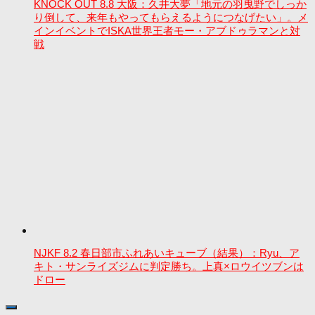
KNOCK OUT 8.8 大阪：久井大夢「地元の羽曳野でしっか
り倒して、来年もやってもらえるようにつなげたい」。メ
インイベントでISKA世界王者モー・アブドゥラマンと対
戦
NJKF 8.2 春日部市ふれあいキューブ（結果）：Ryu、ア
キト・サンライズジムに判定勝ち。上真×ロウイツブンは
ドロー