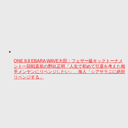
ONE 8.8 EBARA WAVE大田：フェザー級キックトーナメ
ント一回戦直前の野杁正明「人生で初めて引退を考えた相
手メンヤンにリベンジしたい」、海人「シアサラニに絶対
リベンジする」