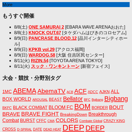
More
もうすぐ開催
8/8(土)
ONE SAMURAI 2
[EBARA WAVE ARENAおおた]
8/8(土)
KNOCK OUT.67
[タケダハムはびきのコロセアム]
8/9(日)
PANCRASE BLOOD.12
[品川インターシティホー
ル]
8/9(日)
KPKB vol.29
[アクロス福岡]
8/9(日)
WARDOG.58
[大阪 住吉区民センター]
8/11(火)
RIZIN.54
[TOYOTA ARENA TOKYO]
8/11(火)
スック・ワンキントーン
[新宿フェイス]
大会・競技・分野別タグ
ABEMA
AbemaTV
ACF
1MC
ALL
AJKN
ADCC
ACB
Bigbang
Bellator
BOX WORLD
BEAST
AROUSAL
BFC
Bgibang
BOM
BOUT
BLACK COMBAT
BLOOM FC
BORDER
BKFC
BRAVE FIGHT
BRAVE
Breakthrough
BreakingDown
COLORS
Combat
BURST
CFFC
CRAZY KING
CMA
Combate Global
DEEP
DEEP
CROSS
DATE
D-SPIRAL
DEAD HEAT