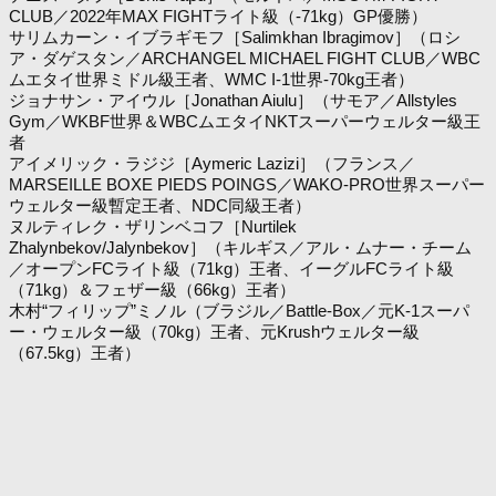
CLUB／2022年MAX FIGHTライト級（-71kg）GP優勝）
サリムカーン・イブラギモフ［Salimkhan Ibragimov］（ロシ
ア・ダゲスタン／ARCHANGEL MICHAEL FIGHT CLUB／WBC
ムエタイ世界ミドル級王者、WMC I-1世界-70kg王者）
ジョナサン・アイウル［Jonathan Aiulu］（サモア／Allstyles
Gym／WKBF世界＆WBCムエタイNKTスーパーウェルター級王
者
アイメリック・ラジジ［Aymeric Lazizi］（フランス／
MARSEILLE BOXE PIEDS POINGS／WAKO-PRO世界スーパー
ウェルター級暫定王者、NDC同級王者）
ヌルティレク・ザリンベコフ［Nurtilek
Zhalynbekov/Jalynbekov］（キルギス／アル・ムナー・チーム
／オープンFCライト級（71kg）王者、イーグルFCライト級
（71kg）＆フェザー級（66kg）王者）
木村“フィリップ”ミノル（ブラジル／Battle-Box／元K-1スーパ
ー・ウェルター級（70kg）王者、元Krushウェルター級
（67.5kg）王者）