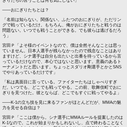
ぎりたちの言うことは何も気にしない」
――おにぎりたちとは？
「名前は知らない。関係ない。ふたつのおにぎりが、ただリン
グで戦っているだけ。もちろん、俺がおにぎりたちと戦うのは
問題ない。いつでも戦うことができる。でも彼らは逃げるだろ
う」
宮田Ｐ「よそ様のイベントなので、僕は全然そんなことは思っ
ていません。日本人選手が残らなかったので残念なことはあり
ますけど、シナ選手は自分も出たいと出番を待っているから言
っているだけなので、本心ではないと思います。意義のあるト
ーナメントだと思います。ちょっとスダリオ剛選手とかとSNS
でやりあっているだけです」
「私は真面目に言っている。ファイターたちはしゃべりすぎ
だ。いつでも、どこでも戦ってやる。この前、歌舞伎町でおに
ぎりを見つけた。彼とならば、どこでもすぐに戦ってやるよ」
――K-1の立ち技を見に来るファンがほとんどだが、MMAの魅
力を見せる自信は？
宮田Ｐ「ここは僕から。シナ選手にMMAルールを提案したのは
K-1なので。これが始まりかもしれないし、点で終わることなく