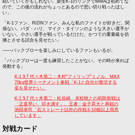
続いていくかもしれない。新生K-1のリングでMMAは初めてな
ので、この後の流れがちょっとあるので思い切り戦ったほし
い」
「K-1ファン、RIZINファン、みんな私のファイトが好きだ。関
係ない。バダ・ハリ、マイク・タイソンのような大きい選手が
いない。小さい選手が戦っているだけだ。かつての重量級を彷
彿とさせる試合を見せたい」
――バックブローを楽しみにしているファンもいるが。
「バックブローは一度も練習したことがない。その時が来れば
発動する」
K-1 9.7 代々木第二：木村“フィリップ”ミノル、MAX
70kg世界トーナメント参戦「K-1と自分が復活する
姿を見せたい」
K-1 9.7 代々木第二：松谷綺、末松晄との初防衛戦は
「正直早い。叩き潰す」。王者・金子晃大と再戦の
池田幸司「右ストレート以外の作戦を10個以上用意
しています」
対戦カード