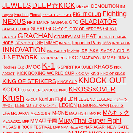
JEWELS
DEEP☆KICK
DEMOLITION
DEFEAT
EM
Fighting
FIGHT CLUB
Eruption
Eternal
Legend
EXECUTIVE FIGHT
NEXUS
GLADIATOR
GAINA魂
GFG
FIRSTMATCH
GLORY
GOAT
GLEAT
GLORY OF HEROES
GLADIATOR KICK
GRACHAN
HEAT
GRANDSLAM
GRACHA
HOLYFIELD JAPAN
IGF
Impact in Paris
IMMAF
HOPE
IBFムエタイ
IMSA
IMPACT
INNOATION
INNOVATION
ISKA
Invicta
IRE
J-GIRLS
iSMOS
INNOVATON
J-NETWORK
JMMAF
JFKO
JMAEXPO
JANJIRA SPIRIT
JMMA
K-1
JMOC
KHAOS
K-SPIRIT
Rookies Cup
KAKUMEI
KICK
KICK BOXING WORLD CUP
KING
ADDICT!
KICKJAM
KING OF KINGS
KNOCK OUT
KING OF STRIKERS
KINGS CUP
KROSS×OVER
KODO
KORAKUEN JAMBULL
KPKB
Krush
Kunlun Fight
LDH
LEGEND
LEGEND（アーツ
Ks-CUP
LEGION
主催）
LEGEND（ボクシング）
LEGION☆JAPAN
Level-G
MAキック
M-ONE
LFA
M-1 JAPAN
M-1ムエタイ
MAS FIGHT
MAX FC
MuayThai Super Fight
MMA甲子園
MEGA2021
MFP
NEW GATE
MUSASHI ROCK FESTIVAL
NARIAGARI
MVP MMA
Naiza FC