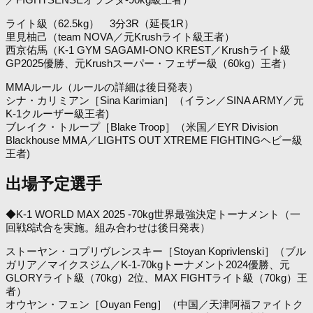
ライト級（62.5kg） 3分3R（延長1R）
里見柚己（team NOVA／元Krushライト級王者）
西京佑馬（K-1 GYM SAGAMI-ONO KREST／Krushライト級
GP2025優勝、元Krushスーパー・フェザー級（60kg）王者）
MMAルール（ルールの詳細は後日発表）
シナ・カリミアン［Sina Karimian］（イラン／SINA ARMY／元
K-1クルーザー級王者)
ブレイク・トループ［Blake Troop］（米国／EYR Division
Blackhouse MMA／LIGHTS OUT XTREME FIGHTINGヘビー級
王者)
出場予定選手
◆K-1 WORLD MAX 2025 -70kg世界最強決定トーナメント（一
回戦8試合を実施。組み合わせは後日発表）
ストーヤン・コプリヴレンスキー［Stoyan Koprivlenski］（ブル
ガリア／マイクスジム／K-1-70kgトーナメント2024優勝、元
GLORYライト級（70kg）2位、MAX FIGHTライト級（70kg）王
者）
オウヤン・フェン［Ouyan Feng］（中国／天津阿福ファイトク