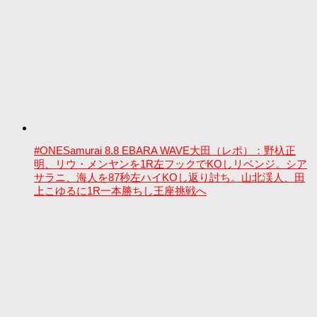
#ONESamurai 8.8 EBARA WAVE大田（レポ）：野杁正
明、リウ・メンヤンを1R左フックでKOしリベンジ。シア
サラニ、海人を87秒左ハイKOし返り討ち。山北渓人、田
上こゆるに1R一本勝ちし王座挑戦へ