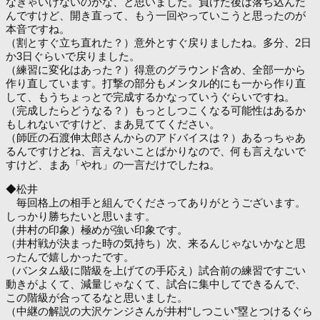
なきゃいけないのかな、と思いました。負けた後は落ち込んだ
んですけど、開き直って、もう一回やっていこうと思ったのが
本音ですね。
（割とすぐ立ち直れた？）意外とすぐ戻りましたね。多分、2日
か3日ぐらいで戻りました。
（練習に変化はあった？）得意のグラウンド含め、全部一から
作り直しています。打撃の部分もメンタル的にも一から作り直
して、もうちょっとで完成するかなっていうぐらいですね。
（完成したらどうなる？）もっとしつこくなる可能性はあるか
もしれないですけど、まあ見ててください。
（師匠の石渡伸太郎さんからのアドバイスは？）あるっちゃあ
るんですけどね、言えないことばかりなので、何も言えないで
すけど、まあ「やれ」の一言だけでしたね。
◆松井
毎回格上の相手と組んでくださってありがとうございます。
しっかり勝ちたいと思います。
（井村の印象）極めが強い印象です。
（井村戦が決まった時の気持ち）次、来るんじゃないかなと思
ったんで嬉しかったです。
（バンタム級に階級を上げての手応え）試合前の練習ですごい
動きがよくて、減量じゃなくて、試合に集中してできるんで、
この階級が合ってるなと思いました。
（中継の解説の大沢ケンジさんが井村“しつこい”塁とつけるぐら