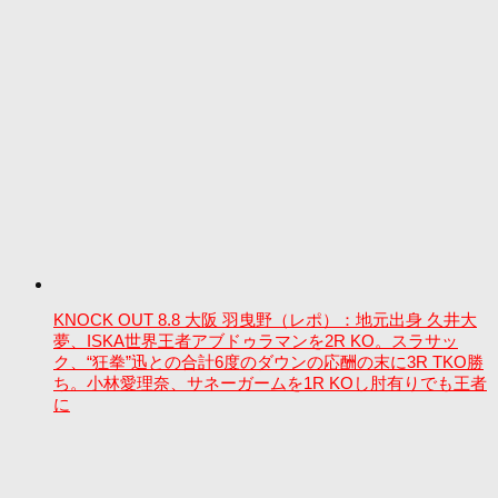
KNOCK OUT 8.8 大阪 羽曳野（レポ）：地元出身 久井大
夢、ISKA世界王者アブドゥラマンを2R KO。スラサッ
ク、“狂拳”迅との合計6度のダウンの応酬の末に3R TKO勝
ち。小林愛理奈、サネーガームを1R KOし肘有りでも王者
に