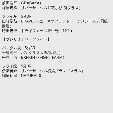
前田浩平（GRABAKA）
梅原規祥（リバーサルジム武蔵小杉 所プラス）
フライ級 5分3R
山﨑聖哉（BRAVE／6位、ネオブラッドトーナメント2023同級
優勝）
時田隆成（トライフォース東中野／11位）
【プレリミナリーファイト】
バンタム級 5分3R
千種純平（パンクラス大阪稲垣組）
松井 涼（EXFIGHT×FIGHT FARM）
フライ級 5分3R
伊藤勇輝（リバーサルジム横浜グランドスラム）
稲垣祐司（NATURAL 9）