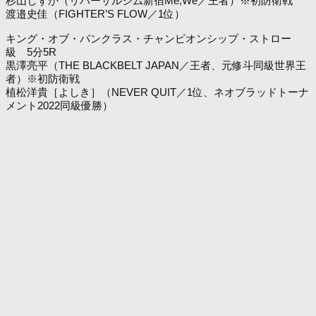
杉山しずか（リバーサルジム新宿Me,We／王者）※初防衛戦
渡邉史佳（FIGHTER’S FLOW／1位）
キング・オブ・パンクラス・チャンピオンシップ・ストロー
級 5分5R
黒澤亮平（THE BLACKBELT JAPAN／王者、元修斗同級世界王
者）※初防衛戦
植松洋貴［よしき］（NEVER QUIT／1位、ネオブラッドトーナ
メント2022同級優勝）