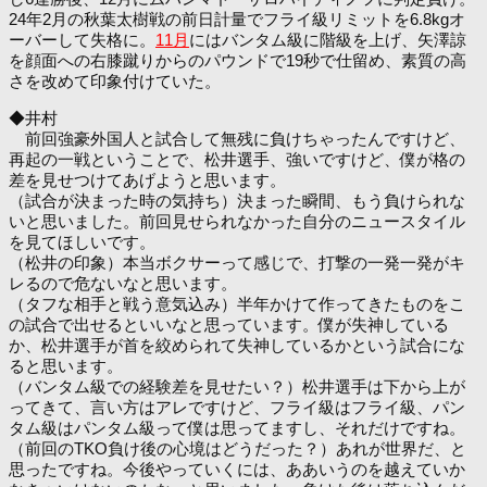
24年2月の秋葉太樹戦の前日計量でフライ級リミットを6.8kgオ
ーバーして失格に。
11月
にはバンタム級に階級を上げ、矢澤諒
を顔面への右膝蹴りからのパウンドで19秒で仕留め、素質の高
さを改めて印象付けていた。
◆井村
前回強豪外国人と試合して無残に負けちゃったんですけど、
再起の一戦ということで、松井選手、強いですけど、僕が格の
差を見せつけてあげようと思います。
（試合が決まった時の気持ち）決まった瞬間、もう負けられな
いと思いました。前回見せられなかった自分のニュースタイル
を見てほしいです。
（松井の印象）本当ボクサーって感じで、打撃の一発一発がキ
レるので危ないなと思います。
（タフな相手と戦う意気込み）半年かけて作ってきたものをこ
の試合で出せるといいなと思っています。僕が失神している
か、松井選手が首を絞められて失神しているかという試合にな
ると思います。
（バンタム級での経験差を見せたい？）松井選手は下から上が
ってきて、言い方はアレですけど、フライ級はフライ級、パン
タム級はパンタム級って僕は思ってますし、それだけですね。
（前回のTKO負け後の心境はどうだった？）あれが世界だ、と
思ったですね。今後やっていくには、ああいうのを越えていか