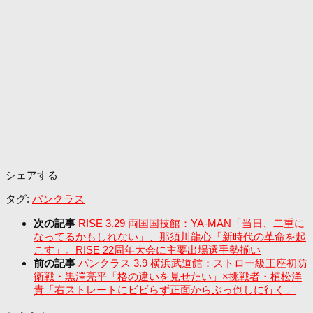
シェアする
タグ:
パンクラス
次の記事
RISE 3.29 両国国技館：YA-MAN「当日、二重に
なってるかもしれない」、那須川龍心「新時代の革命を起
こす」。RISE 22周年大会に主要出場選手勢揃い
前の記事
パンクラス 3.9 横浜武道館：ストロー級王座初防
衛戦・黒澤亮平「格の違いを見せたい」×挑戦者・植松洋
貴「右ストレートにビビらず正面からぶっ倒しに行く」