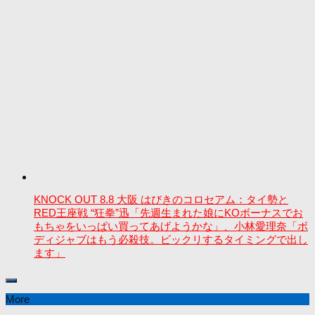
KNOCK OUT 8.8 大阪 はびきのコロセアム：タイ勢と
RED王座戦 “狂拳”迅「先週生まれた娘にKOボーナスでお
もちゃをいっぱい買ってあげようかな」、小林愛理奈「ボ
ディジャブはもう必殺技。ビックリするタイミングで出し
ます」
More