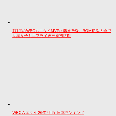
7月度のWBCムエタイMVPは藤原乃愛。BOM横浜大会で
世界女子ミニフライ級王座初防衛
WBCムエタイ 26年7月度 日本ランキング