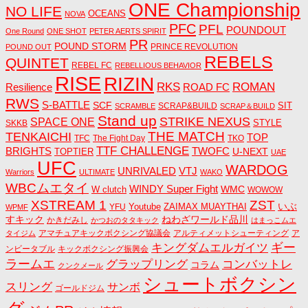
ONE Championship
NO LIFE
OCEANS
NOVA
PFC
PFL
POUNDOUT
One Round
ONE SHOT
PETER AERTS SPIRIT
PR
POUND STORM
PRINCE REVOLUTION
POUND OUT
REBELS
QUINTET
REBEL FC
REBELLIOUS BEHAVIOR
RISE
RIZIN
RKS
ROMAN
ROAD FC
Resilience
RWS
S-BATTLE
SCF
SIT
SCRAP&BUILD
SCRAMBLE
SCRAP＆BUILD
Stand up
STRIKE NEXUS
SPACE ONE
STYLE
SKKB
THE MATCH
TENKAICHI
TOP
TFC
The Fight Day
TKO
TTF CHALLENGE
BRIGHTS
TWOFC
U-NEXT
TOPTIER
UAE
UFC
WARDOG
UNRIVALED
VTJ
Warriors
ULTIMATE
WAKO
WBCムエタイ
WINDY Super Fight
WMC
W clutch
WOWOW
ZST
XSTREAM 1
いぶ
Youtube
ZAIMAX MUAYTHAI
YFU
WPMF
すキック
ねわざワールド品川
かきだみし
かつおのタタキック
はまっこムエ
アマチュアキックボクシング協議会
アルティメットシューティング
ア
タイジム
キングダムエルガイツ
ギー
ンビータブル
キックボクシング振興会
ラームエ
コンバットレ
グラップリング
コラム
クンクメール
シュートボクシン
スリング
サンボ
ゴールドジム