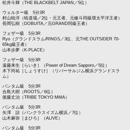
松井斗輝（THE BLACKBELT JAPAN／5位）
ウェルター級 5分3R
村山暁洋（暁道場／2位・元王者、元修斗同級環太平洋王者）
長岡弘樹（DOBUITA／元GRAND同級王者）
フェザー級 5分3R
Ryo（グランドスラム/RINGS／3位、元THE OUTSIDER 70-
65kg級王者）
山本歩夢（K-PLACE）
フェザー級 5分3R
遠藤来生［らいき］（Power of Dream Sapporo／5位）
木下尚祐［しょうすけ］（リバーサルジム横浜グランドスラ
ム）
バンタム級 5分3R
合島大樹（ROOTS／6位）
後藤丈治（TRIBE TOKYO MMA）
バンタム級 5分3R
矢澤 諒（パンクラスイズム横浜／7位）
山木麻弥［まひろ］（ALIVE）
バンタム級 5分3R