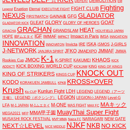
DEMOLITION
DEFEAT
EM
Fighting
FIGHT CLUB
Eruption
Eternal
Legend
EXECUTIVE FIGHT
NEXUS
GLADIATOR
GAINA魂
GFG
FIRSTMATCH
GLORY
GOAT
GLEAT
GLORY OF HEROES
GLADIATOR KICK
GRACHAN
HEAT
GRANDSLAM
GRACHA
HOLYFIELD JAPAN
IGF
Impact in Paris
IMMAF
HOPE
IBFムエタイ
IMSA
IMPACT
INNOATION
INNOVATION
ISKA
Invicta
IRE
J-GIRLS
iSMOS
INNOVATON
J-NETWORK
JMMAF
JFKO
JMAEXPO
JANJIRA SPIRIT
JMMA
K-1
JMOC
KHAOS
K-SPIRIT
Rookies Cup
KAKUMEI
KICK
KICK BOXING WORLD CUP
KING
ADDICT!
KICKJAM
KING OF KINGS
KNOCK OUT
KING OF STRIKERS
KINGS CUP
KROSS×OVER
KODO
KORAKUEN JAMBULL
KPKB
Krush
Kunlun Fight
LDH
LEGEND
LEGEND（アーツ
Ks-CUP
LEGION
主催）
LEGEND（ボクシング）
LEGION☆JAPAN
Level-G
MAキック
M-ONE
LFA
M-1 JAPAN
M-1ムエタイ
MAS FIGHT
MAX FC
MuayThai Super Fight
MMA甲子園
MEGA2021
MFP
NEW GATE
MUSASHI ROCK FESTIVAL
NARIAGARI
MVP MMA
Naiza FC
NJKF
NKB
NEXT☆LEVEL
NO KICK
NICE MIDDLE