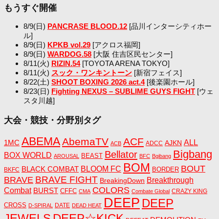
もうすぐ開催
8/9(日)
PANCRASE BLOOD.12
[品川インターシティホー
ル]
8/9(日)
KPKB vol.29
[アクロス福岡]
8/9(日)
WARDOG.58
[大阪 住吉区民センター]
8/11(火)
RIZIN.54
[TOYOTA ARENA TOKYO]
8/11(火)
スック・ワンキントーン
[新宿フェイス]
8/22(土)
SHOOT BOXING 2026 act.4
[後楽園ホール]
8/23(日)
Fighting NEXUS – SUBLIME GUYS FIGHT
[ウェ
スタ川越]
大会・競技・分野別タグ
ABEMA
AbemaTV
ACF
1MC
ALL
AJKN
ADCC
ACB
Bigbang
Bellator
BOX WORLD
BEAST
AROUSAL
BFC
Bgibang
BOM
BOUT
BLACK COMBAT
BLOOM FC
BORDER
BKFC
BRAVE FIGHT
BRAVE
Breakthrough
BreakingDown
COLORS
Combat
BURST
CFFC
CRAZY KING
CMA
Combate Global
DEEP
DEEP
CROSS
DATE
D-SPIRAL
DEAD HEAT
JEWELS
DEEP☆KICK