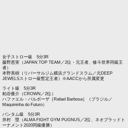
女子ストロー級 5分3R
藤野恵実（JAPAN TOP TEAM／2位・元王者、修斗世界同級王
者）
本野美樹（リバーサルジム横浜グランドスラム／元DEEP
JEWELSストロー級暫定王者）※AACCから所属変更
ライト級 5分3R
粕谷優介（CROWN／2位）
ハファエル・バルボーザ［Rafael Barbosa］（ブラジル／
Maquininha do Futuro）
バンタム級 5分3R
井村 塁（ALMA FIGHT GYM PUGNUS／2位、ネオブラッドト
ーナメント2020同級優勝）