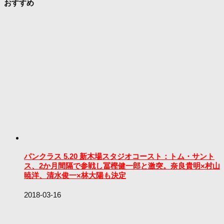
おすすめ
パンクラス 5.20 新木場スタジオコースト：トム・サント
ス、2か月間隔で参戦し冨樫健一郎と激突。奈良貴明×村山
暁洋、清水俊一×林大陽も決定
2018-03-16