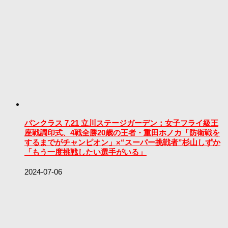
パンクラス 7.21 立川ステージガーデン：女子フライ級王
座戦調印式、4戦全勝20歳の王者・重田ホノカ「防衛戦を
するまでがチャンピオン」×“スーパー挑戦者”杉山しずか
「もう一度挑戦したい選手がいる」
2024-07-06