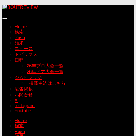
コ
ン
テ
ン
Home
ツ
検索
へ
Push
ス
結果
キ
ニュース
ッ
トピックス
プ
日程
26年プロ大会一覧
26年アマ大会一覧
ジムビレッジ
↑掲載申込はこちら
広告掲載
お問合せ
X
Instagram
Youtube
Home
検索
Push