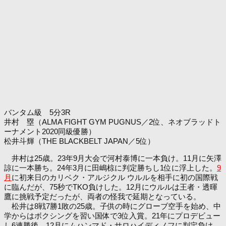
バンタム級 5分3R
井村 塁（ALMA FIGHT GYM PUGNUS／2位、ネオブラッドト
ーナメント2020同級優勝）
松井斗輝（THE BLACKBELT JAPAN／5位）
井村は25歳。23年9月大会で河村泰博に一本負け。11月に矢澤
諒に一本勝ち。24年3月に田嶋椋に判定勝ちし1位に浮上した。
9
月
に初来日のカリベク・アルジクル ウルルを相手に初の国際戦
に臨んだが、75秒でTKO負けした。12月にウルルは王者・透暉
鷹に挑戦予定だったが、両者の怪我で延期となっている。
松井は8戦7勝1敗の25歳。子供の時にグローブ空手を始め、中
学からはボクシングを習い国体で3位入賞。21年にプロデビュー
し6連勝後、12月にムハンマド・サロハイディノフに判定負け。