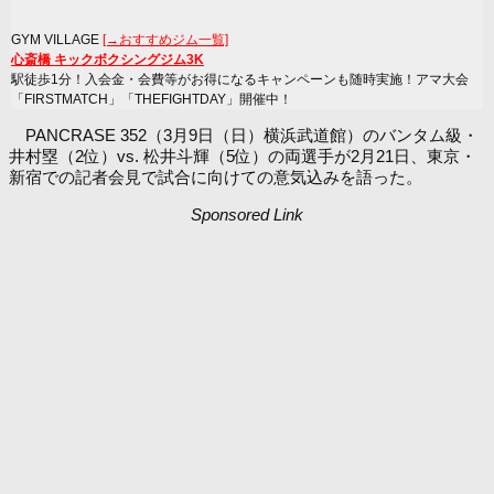
GYM VILLAGE
[→おすすめジム一覧]
心斎橋 キックボクシングジム3K
駅徒歩1分！入会金・会費等がお得になるキャンペーンも随時実施！アマ大会
「FIRSTMATCH」「THEFIGHTDAY」開催中！
PANCRASE 352（3月9日（日）横浜武道館）のバンタム級・
井村塁（2位）vs. 松井斗輝（5位）の両選手が2月21日、東京・
新宿での記者会見で試合に向けての意気込みを語った。
Sponsored Link