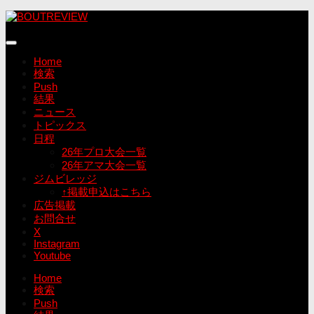
コ
ン
テ
ン
Home
ツ
検索
へ
Push
ス
結果
キ
ニュース
ッ
トピックス
プ
日程
26年プロ大会一覧
26年アマ大会一覧
ジムビレッジ
↑掲載申込はこちら
広告掲載
お問合せ
X
Instagram
Youtube
Home
検索
Push