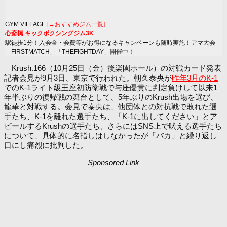
GYM VILLAGE
[→おすすめジム一覧]
心斎橋 キックボクシングジム3K
駅徒歩1分！入会金・会費等がお得になるキャンペーンも随時実施！アマ大会
「FIRSTMATCH」「THEFIGHTDAY」開催中！
Krush.166（10月25日（金）後楽園ホール）の対戦カード発表
記者会見が9月3日、東京で行われた。朝久泰央が
昨年3月のK-1
でのK-1ライト級王座初防衛戦で与座優貴に判定負けして以来1
年半ぶりの復帰戦の舞台として、5年ぶりのKrush出場を選び、
龍華と対戦する。会見で泰央は、他団体との対抗戦で敗れた選
手たち、K-1を離れた選手たち、「K-1に出してください」とア
ピールするKrushの選手たち、さらにはSNS上で吠える選手たち
について、具体的に名指しはしなかったが「バカ」と繰り返し
口にし痛烈に批判した。
Sponsored Link