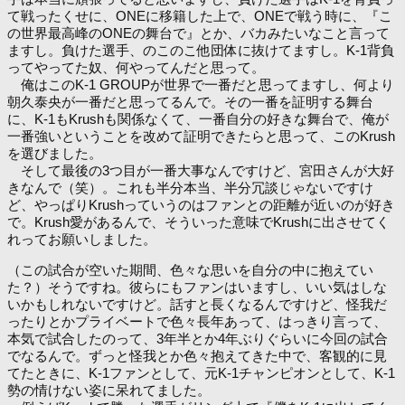
て戦ったくせに、ONEに移籍した上で、ONEで戦う時に、『こ
の世界最高峰のONEの舞台で』とか、バカみたいなこと言って
ますし。負けた選手、のこのこ他団体に抜けてますし。K-1背負
ってやってた奴、何やってんだと思って。
俺はこのK-1 GROUPが世界で一番だと思ってますし、何より
朝久泰央が一番だと思ってるんで。その一番を証明する舞台
に、K-1もKrushも関係なくて、一番自分の好きな舞台で、俺が
一番強いということを改めて証明できたらと思って、このKrush
を選びました。
そして最後の3つ目が一番大事なんですけど、宮田さんが大好
きなんで（笑）。これも半分本当、半分冗談じゃないですけ
ど、やっぱりKrushっていうのはファンとの距離が近いのが好き
で。Krush愛があるんで、そういった意味でKrushに出させてく
れってお願いしました。
（この試合が空いた期間、色々な思いを自分の中に抱えてい
た？）そうですね。彼らにもファンはいますし、いい気はしな
いかもしれないですけど。話すと長くなるんですけど、怪我だ
ったりとかプライベートで色々長年あって、はっきり言って、
本気で試合したのって、3年半とか4年ぶりぐらいに今回の試合
でなるんで。ずっと怪我とか色々抱えてきた中で、客観的に見
てたときに、K-1ファンとして、元K-1チャンピオンとして、K-1
勢の情けない姿に呆れてました。