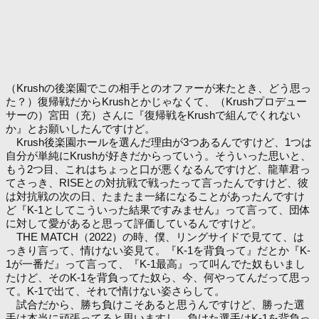
（Krushの後楽園でこの相手とのオファーが来たとき、どう思っ
た？）復帰戦だからKrushとかじゃなくて、（Krushプロデュー
サーの）宮田（充）さんに『復帰戦をKrushで組んでくれない
か』とお願いしたんですけど。
Krush後楽園ホールを選んだ理由が3つあるんですけど、1つは
自分が単純にKrushが好きだからっていう。そういった思いと、
もう2つ目、これはちょっと口が悪くなるんですけど、龍華君っ
てさっき、RISEとの対抗戦で戦ったって言ったんですけど、彼
は対抗戦の次の日、たまたま一緒になることがあったんですけ
ど『K-1としてこういった結果ですみません』って言って、団体
に対して愛があると思って評価しているんですけど。
THE MATCH（2022）の時、僕、リングサイドで見てて、は
っきり言って、情けない姿見て。『K-1を背負って』だとか『K-
1が一番だ』って言って、『K-1最高』って叫んでた奴もいまし
たけど、そのK-1を背負ってた奴ら、今、何やってんだって思っ
て。K-1で出て、それで情けない姿さらして。
試合だから、勝ち負けこそあると思うんですけど、勝った選
手は本当に頑張ってると思いますし、負けた選手はK-1を背負っ