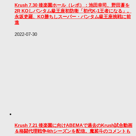
Krush 7.30 後楽園ホール（レポ）：池田幸司、野田蒼を
2R KOしバンタム級王座初防衛「初代K-1王者になる」。
永坂吏羅、KO勝ちしスーパー・バンタム級王座挑戦に前
進
2022-07-30
Krush 7.21 後楽園に向けABEMAで過去のKrush試合動画
＆格闘代理戦争4thシーズンを配信。魔裟斗のコメントも