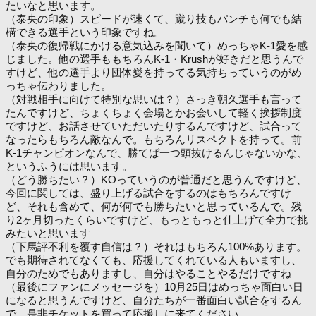
たいなと思います。
（泰央の印象）スピードが速くて、蹴り技もパンチも何でも結
構できる選手という印象ですね。
（泰央の復帰戦にかける意気込みを聞いて）めっちゃK-1愛を感
じました。他の選手ももちろんK-1・Krushが好きだと思うんで
すけど、他の選手より団体愛を持ってる気持ちっていうのがめ
っちゃ伝わりました。
（対戦相手に向けて特別な思いは？）さっき朝久選手も言って
たんですけど、ちょくちょく会場とかお会いして軽く挨拶制度
ですけど、お話させていただいたりするんですけど、試合って
なったらもちろん敵なんで。もちろんリスペクトを持って。前
K-1チャンピオンなんで、勝てば一つ頭抜けるんじゃないかな、
というふうには思います。
（どう勝ちたい？）KOっていうのが普通だと思うんですけど、
今回に関しては、盛り上げる試合をするのはもちろんですけ
ど、それも含めて、何が何でも勝ちたいと思っているんで。残
り2ヶ月切ったくらいですけど、もっともっと仕上げて全力で挑
みたいと思います
（下馬評不利を覆す自信は？）それはもちろん100%あります。
でも期待されてなくても、応援してくれている人もいますし、
自分のためでもありますし、自分はやることやるだけですね
（最後にファンにメッセージを）10月25日はめっちゃ面白い日
になると思うんですけど、自分たちが一番面白い試合をするん
で、是非チケットを買って応援しに来てください。