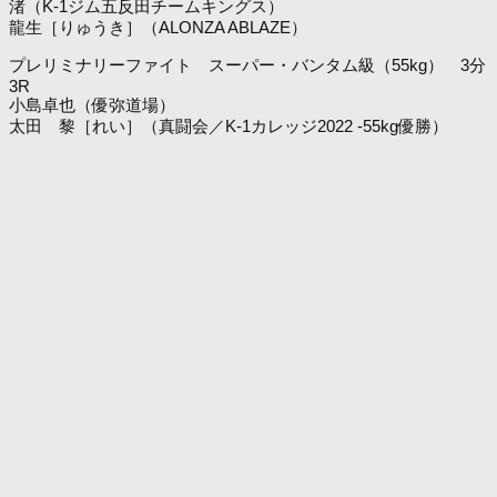
渚（K-1ジム五反田チームキングス）
龍生［りゅうき］（ALONZA ABLAZE）
プレリミナリーファイト スーパー・バンタム級（55kg） 3分
3R
小島卓也（優弥道場）
太田 黎［れい］（真闘会／K-1カレッジ2022 -55kg優勝）