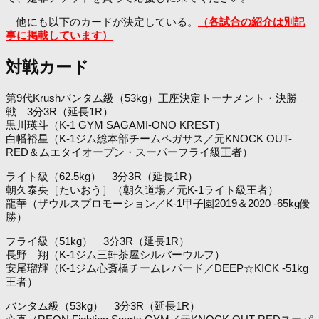
他にも以下のカードが決定している。
（各試合の紹介は別記
事に掲載しています）
対戦カード
第9代Krushバンタム級（53kg）王座決定トーナメント・決勝
戦 3分3R（延長1R）
黒川瑛斗（K-1 GYM SAGAMI-ONO KREST）
白幡裕星（K-1ジム総本部チームペガサス／元KNOCK OUT-
RED＆ムエタイオープン・スーパーフライ級王者）
ライト級（62.5kg） 3分3R（延長1R）
朝久泰央［たいおう］（朝久道場／元K-1ライト級王者）
龍華（ザウルスプロモーション／K-1甲子園2019＆2020 -65kg優
勝）
フライ級（51kg） 3分3R（延長1R）
長野 翔（K-1ジム三軒茶屋シルバーウルフ）
安尾瑠輝（K-1ジム心斎橋チームレパード／DEEP☆KICK -51kg
王者）
バンタム級（53kg） 3分3R（延長1R）