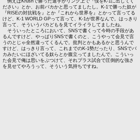
例えばKrushで勝った選手がリング上で『僕をK-1に出してく
ださい』とか、お前バカかと思ってましたし。K-1で勝った奴が
『RISEの対抗戦を』とか『これから世界を』とかって言ってる
けど、K-1 WORLD GPって言って、K-1が世界なんで。はっきり
言って、そういうバカどもを見てイライラしてましたね。
そういったところにおいて、SNSで書くって今時の手段があ
るんですけど、やっぱりSNSで書くのと、こうやって会見で言
うのとじゃ全然違ってくるんで。批判とかもあるかと思うんで
すけど、はっきり言って、これまでのK-1勢だったり、SNSでバ
カみたいにほざいてる奴らとか腹立ってましたんで。こういっ
た会見で俺は思いをぶつけて、それプラス試合で圧倒的な強さ
を見せてやろうって、そういう気持ちですね。