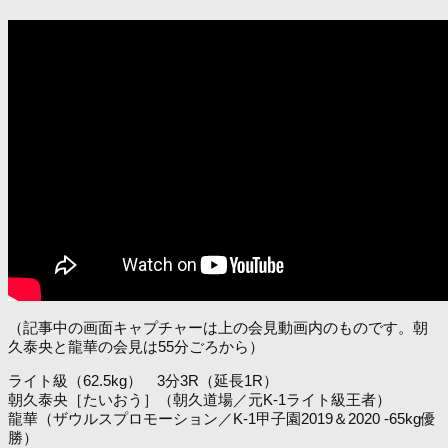
（記事中の画面キャプチャーは上の会見動画内のものです。朝
久泰央と龍華の会見は55分ごろから）
ライト級（62.5kg） 3分3R（延長1R）
朝久泰央［たいおう］（朝久道場／元K-1ライト級王者）
龍華（ザウルスプロモーション／K-1甲子園2019＆2020 -65kg優
勝）