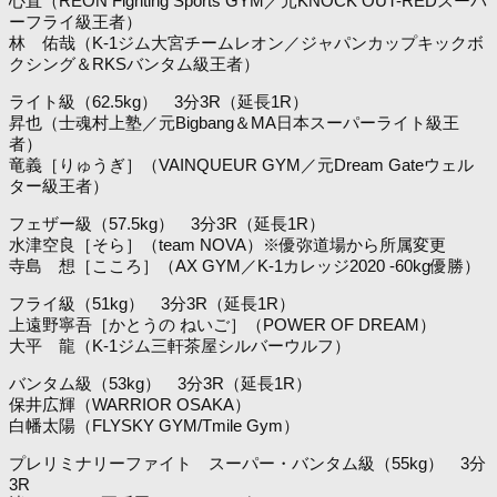
心直（REON Fighting Sports GYM／元KNOCK OUT-REDスーパ
ーフライ級王者）
林 佑哉（K-1ジム大宮チームレオン／ジャパンカップキックボ
クシング＆RKSバンタム級王者）
ライト級（62.5kg） 3分3R（延長1R）
昇也（士魂村上塾／元Bigbang＆MA日本スーパーライト級王
者）
竜義［りゅうぎ］（VAINQUEUR GYM／元Dream Gateウェル
ター級王者）
フェザー級（57.5kg） 3分3R（延長1R）
水津空良［そら］（team NOVA）※優弥道場から所属変更
寺島 想［こころ］（AX GYM／K-1カレッジ2020 -60kg優勝）
フライ級（51kg） 3分3R（延長1R）
上遠野寧吾［かとうの ねいご］（POWER OF DREAM）
大平 龍（K-1ジム三軒茶屋シルバーウルフ）
バンタム級（53kg） 3分3R（延長1R）
保井広輝（WARRIOR OSAKA）
白幡太陽（FLYSKY GYM/Tmile Gym）
プレリミナリーファイト スーパー・バンタム級（55kg） 3分
3R