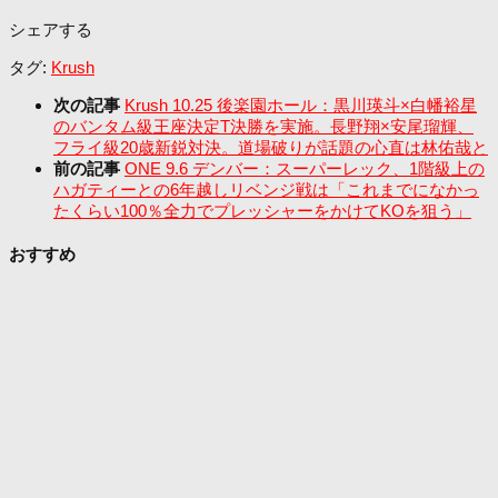
シェアする
タグ:
Krush
次の記事
Krush 10.25 後楽園ホール：黒川瑛斗×白幡裕星
のバンタム級王座決定T決勝を実施。長野翔×安尾瑠輝、
フライ級20歳新鋭対決。道場破りが話題の心直は林佑哉と
前の記事
ONE 9.6 デンバー：スーパーレック、1階級上の
ハガティーとの6年越しリベンジ戦は「これまでになかっ
たくらい100％全力でプレッシャーをかけてKOを狙う」
おすすめ