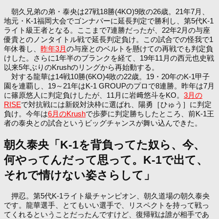
朝久兄弟の弟・泰央は27戦18勝(4KO)9敗の26歳。21年7月、
地元・K-1福岡大会でゴンナパーに延長判定で勝利し、第5代K-1
ライト級王者となる。ここまで7連勝だったが、22年2月の与座
優貴とのノンタイトル戦で延長判定負け。この試合での怪我で1
年休養し、
昨年3月
の与座とのベルトを懸けての再戦でも判定負
けした。さらに1年半のブランクを経て、19年11月の西元也史戦
以来5年ぶりのKrushのリングから再始動する。
対する龍華は14戦10勝(6KO)4敗の22歳。19・20年のK-1甲子
園を連覇し、19～21年はK-1 GROUPのプロで8連勝。昨年は7月
に篠原悠人に判定負けしたが、11月に岩﨑悠斗をKO。
3月の
RISE
で対抗戦には新鋭対決枠に選ばれ、陽勇［ひゅう］に判定
負け。今年は
6月のKrush
で歩夢に判定勝ちしたところ、前K-1王
者の泰央との試合というビッグチャンスが舞い込んできた。
朝久泰央「K-1を背負ってた奴ら、今、
何やってんだって思って。K-1で出て、
それで情けない姿さらして」
押忍。第5代K-1ライト級チャンピオン、朝久道場の朝久泰央
です。龍華選手、とてもいい選手で、リスペクトを持って戦っ
てくれるということだったんですけど、復帰戦は誰が相手であ