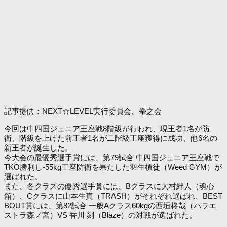
記事提供：NEXT☆LEVEL実行委員会、拳之会
今回は中四国ジュニア王座戦8階級が行われ、現王者1名が防
衛、階級を上げた前王者1名が二階級王座獲得に成功、他6名の
新王者が誕生した。
今大会の最優秀選手賞には、第79試合 中四国ジュニア王座戦で
TKO勝利し-55kg王座防衛を果たした羽生槙徒（Weed GYM）が
選ばれた。
また、各クラスの優秀選手賞には、Bクラスに大村絆人（魂心
舘）、Cクラスに山本生真（TRASH）がそれぞれ選ばれ、BEST
BOUT賞には、第82試合 一般Aクラス60kgの西垣柊哉（パラエ
ストラ森ノ宮）VS 香川 刻（Blaze）の対戦が選ばれた。