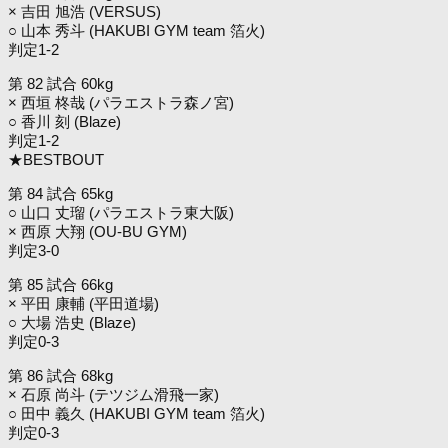
× 吉田 旭浩 (VERSUS)
○ 山本 秀斗 (HAKUBI GYM team 箔火)
判定1-2
第 82 試合 60kg
× 西垣 柊哉 (パラエストラ森ノ宮)
○ 香川 刻 (Blaze)
判定1-2
★BESTBOUT
第 84 試合 65kg
○ 山口 丈瑠 (パラエストラ東大阪)
× 西原 大翔 (OU-BU GYM)
判定3-0
第 85 試合 66kg
× 平田 康輔 (平田道場)
○ 大場 浩史 (Blaze)
判定0-3
第 86 試合 68kg
× 石原 尚斗 (テツジム滑飛一家)
○ 田中 義久 (HAKUBI GYM team 箔火)
判定0-3