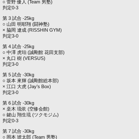
○ 菅野 優人 (Team 男塾)
判定0-3
第 3 試合 -25kg
○ 山田 明耶翔 (闘神塾)
× 脇岡 遼成 (RISSHIN GYM)
判定3-0
第 4 試合 -25kg
○ 中澤 虎珀 (誠剛館 花田支部)
× 丸口 樹 (VERSUS)
判定3-0
第 5 試合 -30kg
○ 坂本 來輝 (誠剛館総本部)
× 江口 大虎 (Jay’s Box)
判定3-0
第 6 試合 -30kg
× 桒木 琉依 (空修会館)
○ 鍵山 翔生琉 (ツクモジム)
判定0-3
第 7 試合 -30kg
○ 岡本 琥太郎 (Team 男塾)