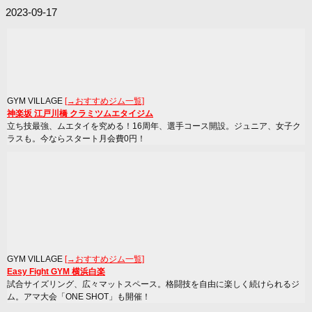
2023-09-17
GYM VILLAGE
[→おすすめジム一覧]
神楽坂 江戸川橋 クラミツムエタイジム
立ち技最強、ムエタイを究める！16周年、選手コース開設。ジュニア、女子ク
ラスも。今ならスタート月会費0円！
GYM VILLAGE
[→おすすめジム一覧]
Easy Fight GYM 横浜白楽
試合サイズリング、広々マットスペース。格闘技を自由に楽しく続けられるジ
ム。アマ大会「ONE SHOT」も開催！