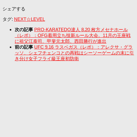
シェアする
タグ:
NEXT☆LEVEL
次の記事
PRO-KARATEDO達人 8.20 枚方メセナホール
（レポ）：OFG着用立ち技新ルール大会。11月の王座戦
に祖父江泰司、甲斐元太郎、西田勝行が進出
前の記事
UFC 9.16 ラスベガス（レポ）：アレクサ・グラ
ッソ、シェフチェンコとの再戦はシーソーゲームの末に引
き分け女子フライ級王座初防衛