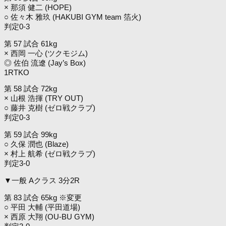
× 那須 健二 (HOPE)
○ 佐々木 雅玖 (HAKUBI GYM team 箔火)
判定0-3
第 57 試合 61kg
× 西岡 一心 (ツクモジム)
◎ 佐伯 流遼 (Jay’s Box)
1RTKO
第 58 試合 72kg
× 山根 浩揮 (TRY OUT)
○ 藤井 克樹 (ゼロ戦クラブ)
判定0-3
第 59 試合 99kg
○ 久保 潤也 (Blaze)
× 村上 航希 (ゼロ戦クラブ)
判定3-0
▼一般 Aクラス 3分2R
第 83 試合 65kg ※変更
○ 平田 大輔 (平田道場)
× 西原 大翔 (OU-BU GYM)