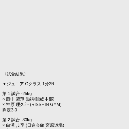
〈試合結果〉
▼ジュニア Cクラス 1分2R
第 1 試合 -25kg
○ 藤中 碧翔 (誠剛館総本部)
× 神原 理久斗 (RISSHIN GYM)
判定3-0
第 2 試合 -30kg
× 白澤 歩季 (日進会館 宮原道場)