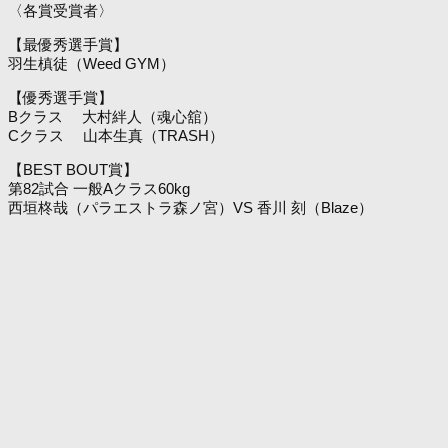
〈各賞受賞者〉
【最優秀選手賞】
羽生槙徒（Weed GYM）
【優秀選手賞】
Bクラス 大村絆人（魂心舘）
Cクラス 山本生真（TRASH）
【BEST BOUT賞】
第82試合 一般Aクラス60kg
西垣柊哉（パラエストラ森ノ宮）VS 香川 刻（Blaze）