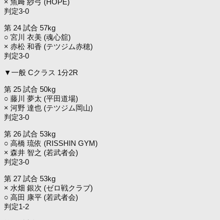
× 魚﨑 紗弓 (HOPE)
判定3-0
第 24 試合 57kg
○ 宮川 衣美 (魂心舘)
× 赤松 和香 (テツジム赤穂)
判定3-0
▼一般 Cクラス 1分2R
第 25 試合 50kg
○ 藤川 夢太 (平田道場)
× 河野 達也 (テツジム岡山)
判定3-0
第 26 試合 53kg
○ 高橋 琉依 (RISSHIN GYM)
× 森井 智之 (若武者会)
判定3-0
第 27 試合 53kg
× 水畑 銀次 (ゼロ戦クラブ)
○ 高田 康平 (若武者会)
判定1-2