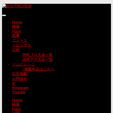
コ
ン
テ
ン
Home
ツ
検索
へ
Push
ス
結果
キ
ニュース
ッ
トピックス
プ
日程
26年プロ大会一覧
26年アマ大会一覧
ジムビレッジ
↑掲載申込はこちら
広告掲載
お問合せ
X
Instagram
Youtube
Home
検索
Push