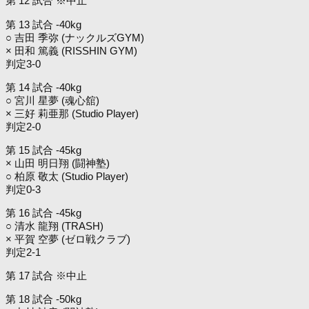
第 12 試合 ※中止
第 13 試合 -40kg
○ 吉田 季弥 (ナックルズGYM)
× 田和 篤義 (RISSHIN GYM)
判定3-0
第 14 試合 -40kg
○ 宮川 星夢 (魂心舘)
× 三好 莉亜那 (Studio Player)
判定2-0
第 15 試合 -45kg
× 山田 明日翔 (闘神塾)
○ 柏原 敬太 (Studio Player)
判定0-3
第 16 試合 -45kg
○ 清水 龍翔 (TRASH)
× 平賀 空夢 (ゼロ戦クラブ)
判定2-1
第 17 試合 ※中止
第 18 試合 -50kg