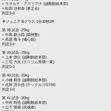
○ ラサルテ・アドリアナ (誠剛館総本部)
× 松田 沙和奈 (拳之会)
判定3-0
▼ジュニア Bクラス 1分30秒2R
第 38 試合 -25kg
○ 中島 銀士郎 (闘神塾)
× 髙畠 唯斗 (魂心舘)
判定3-0
第 39 試合 -25kg
× 上本 啓仁 (誠剛館総本部)
○ 三宅 力矢 (テツジム滑飛一家)
判定0-3
第 40 試合 -25kg
○ 小橋 樹生 (誠剛館総本部)
× 吉田 冴久也 (ナックルズGYM)
判定3-0
第 41 試合 -30kg
○ 中村 時也 (誠剛館総本部)
× 山下 惺南 (武魂會)