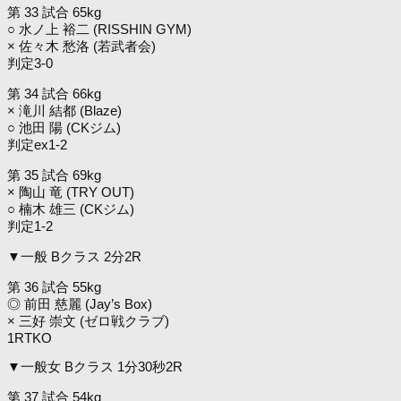
第 33 試合 65kg
○ 水ノ上 裕二 (RISSHIN GYM)
× 佐々木 愁洛 (若武者会)
判定3-0
第 34 試合 66kg
× 滝川 結都 (Blaze)
○ 池田 陽 (CKジム)
判定ex1-2
第 35 試合 69kg
× 陶山 竜 (TRY OUT)
○ 楠木 雄三 (CKジム)
判定1-2
▼一般 Bクラス 2分2R
第 36 試合 55kg
◎ 前田 慈麗 (Jay’s Box)
× 三好 崇文 (ゼロ戦クラブ)
1RTKO
▼一般女 Bクラス 1分30秒2R
第 37 試合 54kg