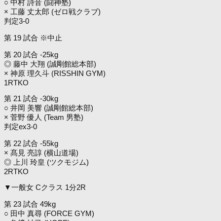
○ 中村 詩音 (闘神塾)
× 工藤 丈太郎 (ゼロ戦クラブ)
判定3-0
第 19 試合 ※中止
第 20 試合 -25kg
◎ 藤中 大翔 (誠剛館総本部)
× 神原 理久斗 (RISSHIN GYM)
1RTKO
第 21 試合 -30kg
○ 井岡 美響 (誠剛館総本部)
× 菅野 優人 (Team 男塾)
判定ex3-0
第 22 試合 -55kg
× 髙見 亮諄 (横山道場)
◎ 上川 玲皇 (ツクモジム)
2RTKO
▼一般女 Cクラス 1分2R
第 23 試合 49kg
○ 田中 真尋 (FORCE GYM)