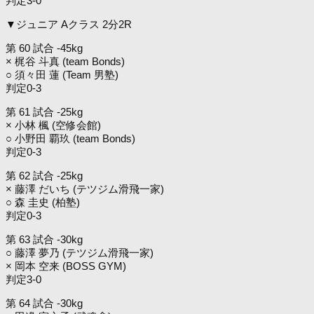
判定3-0
▼ジュニア Aクラス 2分2R
第 60 試合 -45kg
× 梶谷 斗真 (team Bonds)
○ 須々田 蓮 (Team 男塾)
判定0-3
第 61 試合 -25kg
× 小林 楓 (空修会館)
○ 小野田 覇玖 (team Bonds)
判定0-3
第 62 試合 -25kg
× 藤澤 だいち (テツジム滑飛一家)
○ 森 圭史 (柏塾)
判定0-3
第 63 試合 -30kg
○ 藤澤 夢乃 (テツジム滑飛一家)
× 岡本 空来 (BOSS GYM)
判定3-0
第 64 試合 -30kg