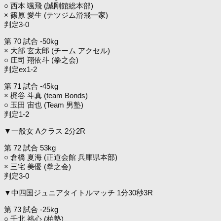
○ 西本 颯飛 (誠剛館総本部)
× 篠原 愛生 (テツジム滑飛一家)
判定3-0
第 70 試合 -50kg
× 大部 玄太郎 (チーム アクセル)
○ 庄司 翔依斗 (拳之会)
判定ex1-2
第 71 試合 -45kg
× 梶谷 斗真 (team Bonds)
○ 玉田 宙也 (Team 男塾)
判定1-2
▼一般女 Aクラス 2分2R
第 72 試合 53kg
○ 倉橋 夏海 (正道会館 兵庫県本部)
× 三宅 美優 (拳之会)
判定3-0
▼中四国ジュニアタイトルマッチ 1分30秒3R
第 73 試合 -25kg
○ 千北 裕心 (柏塾)