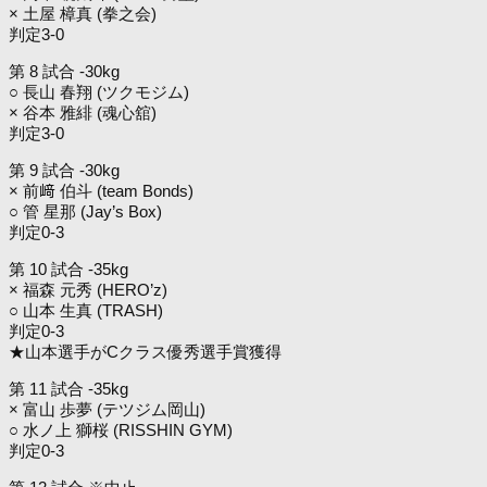
× 土屋 樟真 (拳之会)
判定3-0
第 8 試合 -30kg
○ 長山 春翔 (ツクモジム)
× 谷本 雅緋 (魂心舘)
判定3-0
第 9 試合 -30kg
× 前﨑 伯斗 (team Bonds)
○ 管 星那 (Jay’s Box)
判定0-3
第 10 試合 -35kg
× 福森 元秀 (HERO’z)
○ 山本 生真 (TRASH)
判定0-3
★山本選手がCクラス優秀選手賞獲得
第 11 試合 -35kg
× 富山 歩夢 (テツジム岡山)
○ 水ノ上 獅桜 (RISSHIN GYM)
判定0-3