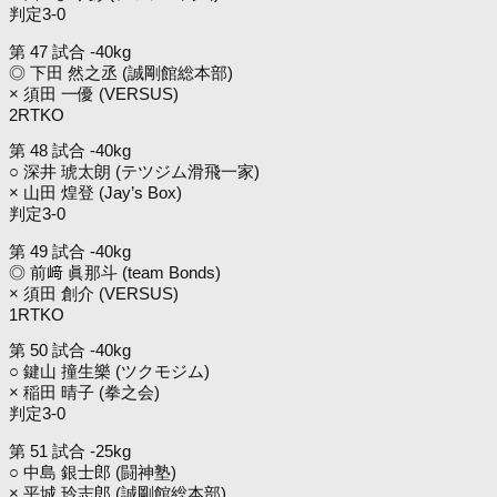
判定3-0
第 47 試合 -40kg
◎ 下田 然之丞 (誠剛館総本部)
× 須田 一優 (VERSUS)
2RTKO
第 48 試合 -40kg
○ 深井 琥太朗 (テツジム滑飛一家)
× 山田 煌登 (Jay’s Box)
判定3-0
第 49 試合 -40kg
◎ 前﨑 眞那斗 (team Bonds)
× 須田 創介 (VERSUS)
1RTKO
第 50 試合 -40kg
○ 鍵山 撞生樂 (ツクモジム)
× 稲田 晴子 (拳之会)
判定3-0
第 51 試合 -25kg
○ 中島 銀士郎 (闘神塾)
× 平城 玲志郎 (誠剛館総本部)