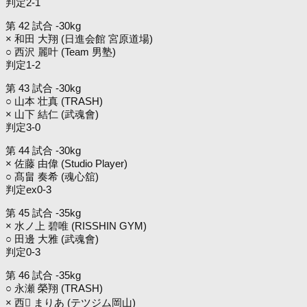
判定2-1
第 42 試合 -30kg
× 和田 大翔 (日進会館 宮原道場)
○ 西沢 麗叶 (Team 男塾)
判定1-2
第 43 試合 -30kg
○ 山本 壮真 (TRASH)
× 山下 結仁 (武魂會)
判定3-0
第 44 試合 -30kg
× 佐藤 由偉 (Studio Player)
○ 髙畠 奏希 (魂心舘)
判定ex0-3
第 45 試合 -35kg
× 水ノ上 碧唯 (RISSHIN GYM)
○ 田邊 大雅 (武魂會)
判定0-3
第 46 試合 -35kg
○ 永瀬 榮翔 (TRASH)
× 西 まりあ (テツジム岡山)