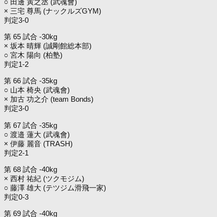
○ 田邊 寅之丞 (武魂會)
× 三宅 尊馬 (ナックルズGYM)
判定3-0
第 65 試合 -30kg
× 坂本 晴輝 (誠剛館総本部)
○ 宮木 陽向 (柏塾)
判定1-2
第 66 試合 -35kg
○ 山本 椅央 (武魂會)
× 加古 功之介 (team Bonds)
判定3-0
第 67 試合 -35kg
○ 渡邉 蓮大 (武魂會)
× 伊藤 麗音 (TRASH)
判定2-1
第 68 試合 -40kg
× 西村 祐紀 (ツクモジム)
○ 藤澤 雄大 (テツジム滑飛一家)
判定0-3
第 69 試合 -40kg