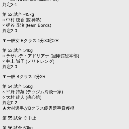
判定2-1
第 52 試合 -45kg
○ 中村 穂香 (闘神塾)
× 梶谷 花渚 (team Bonds)
判定3-0
▼一般女 Bクラス 1分30秒2R
第 53 試合 54kg
○ ラサルテ・アドリアナ (誠剛館総本部)
× 井上 誠子 (ノリトレング)
判定2-0
▼一般 Bクラス 2分2R
第 54 試合 55kg
× 平野 詩苑 (テツジム滑飛一家)
○ 大村 絆人 (魂心舘)
判定0-2
★大村選手がBクラス優秀選手賞獲得
第 55 試合 ※中止
第 56 試合 60kg