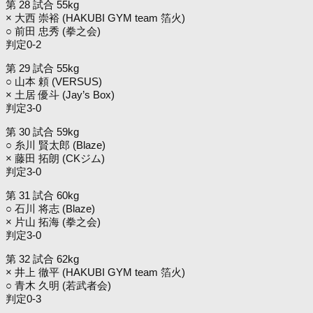
第 28 試合 55kg
× 大西 崇裕 (HAKUBI GYM team 箔火)
○ 前田 忠秀 (拳之会)
判定0-2
第 29 試合 55kg
○ 山本 頼 (VERSUS)
× 土居 優斗 (Jay’s Box)
判定3-0
第 30 試合 59kg
○ 糸川 賢太郎 (Blaze)
× 藤田 拓朗 (CKジム)
判定3-0
第 31 試合 60kg
○ 石川 将志 (Blaze)
× 片山 拓海 (拳之会)
判定3-0
第 32 試合 62kg
× 井上 徹平 (HAKUBI GYM team 箔火)
○ 青木 久明 (若武者会)
判定0-3