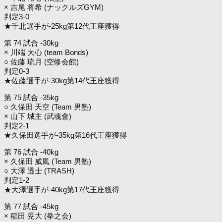
× 吉尾 将希 (ナックルズGYM)
判定3-0
★千北選手が-25kg第12代王座獲得
第 74 試合 -30kg
× 川端 大心 (team Bonds)
○ 佐藤 琉月 (空修会館)
判定0-3
★佐藤選手が-30kg第14代王座獲得
第 75 試合 -35kg
○ 久保田 天空 (Team 男塾)
× 山下 城主 (武魂會)
判定2-1
★久保田選手が-35kg第16代王座獲得
第 76 試合 -40kg
× 久保田 威風 (Team 男塾)
○ 大澤 透士 (TRASH)
判定1-2
★大澤選手が-40kg第17代王座獲得
第 77 試合 -45kg
× 稲田 晃大 (拳之会)