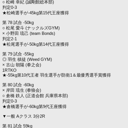
○ 松崎 幸紀 (誠剛館総本部)
判定0-3
★松崎選手が-45kg第15代王座獲得
第 78 試合 -50kg
○ 松尾 愛斗 (ナックルズGYM)
× 小野田 琉己 (team Bonds)
判定2-1
★松尾選手が-50kg第14代王座獲得
第 79 試合 -55kg
◎ 羽生 槙徒 (Weed GYM)
× 古山 朝陽 (拳之会)
1RTKO
★-55kg第10代王者 羽生選手が防衛1＆最優秀選手賞獲得
第 80 試合 -60kg
× 岸田 琉生 (拳狼会)
○ 倉橋 鉄人 (正道会館 兵庫県本部)
判定0-3
★倉橋選手が-60kg第9代王座獲得
▼一般 Aクラス 3分2R
第 81 試合 59kg