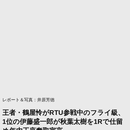
レポート＆写真：井原芳徳
王者・鶴屋怜がRTU参戦中のフライ級、
1位の伊藤盛一郎が秋葉太樹を1Rで仕留