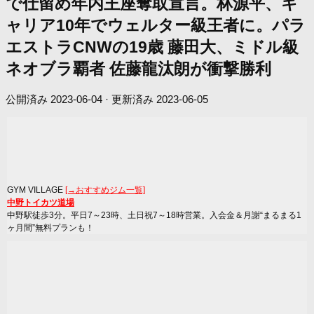
で仕留め年内王座奪取宣言。林源平、キ
ャリア10年でウェルター級王者に。パラ
エストラCNWの19歳 藤田大、ミドル級
ネオブラ覇者 佐藤龍汰朗が衝撃勝利
公開済み
2023-06-04
· 更新済み
2023-06-05
GYM VILLAGE
[→おすすめジム一覧]
中野トイカツ道場
中野駅徒歩3分。平日7～23時、土日祝7～18時営業。入会金＆月謝“まるまる1
ヶ月間”無料プランも！