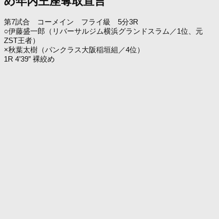
め年内王座奪取宣言
第7試合 コーメイン フライ級 5分3R
○伊藤盛一郎（リバーサルジム横浜グランドスラム／1位、元
ZST王者）
×秋葉太樹（パンクラス大阪稲垣組／4位）
1R 4’39” 裸絞め