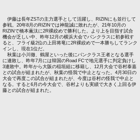
伊藤は長年ZSTの主力選手として活躍し、RIZINにも並行して
参戦。20年8月のRIZINでは神龍誠に敗れたが、21年10月の
RIZINで橋本薫汰に2R裸絞めで勝利した。より上を目指す試合
機会が乏しい中、昨年12月の横浜大会でパンクラスに初参戦す
ると、フライ級2位の上田将竜に2R裸絞めで一本勝ちしてランク
インし、現在1位だ。
秋葉は小川徹、鶴屋といった後にパンクラス王者となる選手
に連敗し、昨年7月には韓国のRoad FCで地元選手に判定負けし
3連敗中。昨年から大阪の稲垣組に移籍し、12月大会で谷村泰嘉
との試合が組まれたが、秋葉の怪我で中止となった。4月30日の
大会で再度この試合が組まれたが、今度は谷村の怪我で中止と
なる。すると6月の今大会で、谷村よりも実績で大きく上回る伊
藤との試合が組まれた。