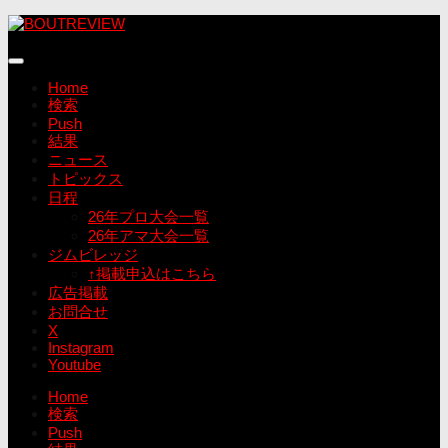
コ
ン
テ
ン
Home
ツ
検索
へ
Push
ス
結果
キ
ニュース
ッ
トピックス
プ
日程
26年プロ大会一覧
26年アマ大会一覧
ジムビレッジ
↑掲載申込はこちら
広告掲載
お問合せ
X
Instagram
Youtube
Home
検索
Push