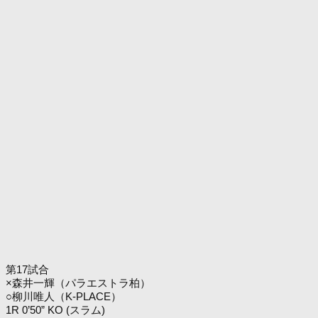
第17試合
×森井一輝（パラエストラ柏）
○柳川唯人（K-PLACE）
1R 0’50” KO (スラム)