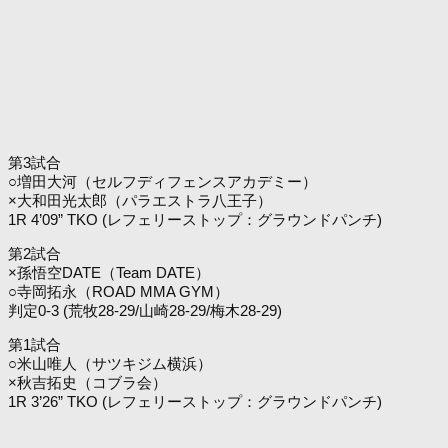
第3試合
○増田大河（セルフディフェンスアカデミー）
×大和田光太郎（パラエストラ八王子）
1R 4’09” TKO (レフェリーストップ：グラウンドパンチ)
第2試合
×孫悟空DATE（Team DATE）
○寺岡拓永（ROAD MMA GYM）
判定0-3 (荒牧28-29/山崎28-29/梅木28-29)
第1試合
○米山唯人（サツキジム横浜）
×秋吉拓史（コブラ会）
1R 3’26” TKO (レフェリーストップ：グラウンドパンチ)