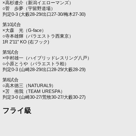
×高杉遼介（新潟イエローマンズ）
○菅 歩夢（宇留野道場）
判定0-3 (大藪28-29/出口27-30/梅木27-30)
第10試合
×大森 光（G-face）
○寺本雄輝（パラエストラ西東京）
1R 2’11” KO (右フック)
第9試合
×中村雄一（ハイブリッドレスリング八戸）
○小原とうや（パラエストラ柏）
判定0-3 (山崎28-29/出口28-29/大藪28-29)
第8試合
○高木徳三（NATURAL9）
×苫 侑我（TEAM URESPA）
判定3-0 (山崎30-27/荒牧30-27/大藪30-27)
フライ級