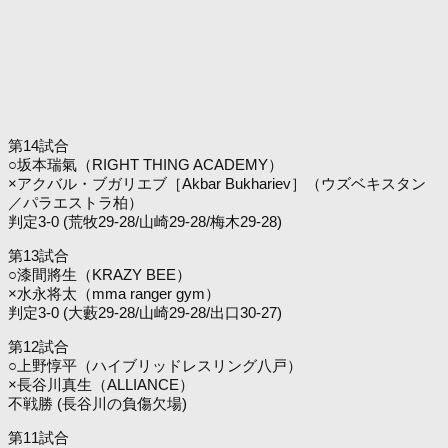
第14試合
○坂本瑞氣（RIGHT THING ACADEMY）
×アクバル・ブガリエブ［Akbar Bukhariev］（ウズベキスタン
／パラエストラ柏）
判定3-0 (荒牧29-28/山崎29-28/梅木29-28)
第13試合
○漆間將生（KRAZY BEE）
×水永将太（mma ranger gym）
判定3-0 (大藪29-28/山崎29-28/出口30-27)
第12試合
○上野惇平（ハイブリッドレスリング八戸）
×長谷川真生（ALLIANCE）
不戦勝 (長谷川の負傷欠場)
第11試合