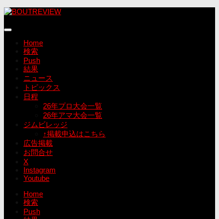
コ
ン
テ
ン
Home
ツ
検索
へ
Push
ス
結果
キ
ニュース
ッ
トピックス
プ
日程
26年プロ大会一覧
26年アマ大会一覧
ジムビレッジ
↑掲載申込はこちら
広告掲載
お問合せ
X
Instagram
Youtube
Home
検索
Push