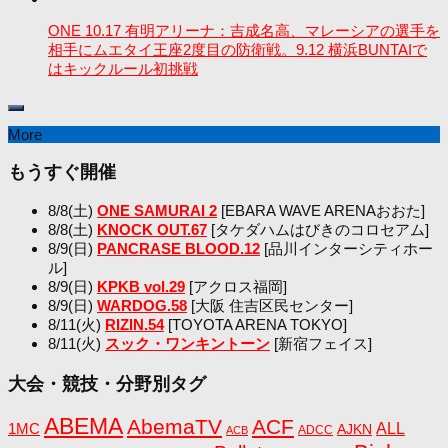
ONE 10.17 有明アリーナ：吉成名高、マレーシアの選手を
相手にムエタイ王座2度目の防衛戦。9.12 横浜BUNTAIで
はキックルール初挑戦
More
もうすぐ開催
8/8(土)
ONE SAMURAI 2
[EBARA WAVE ARENAおおた]
8/8(土)
KNOCK OUT.67
[タケダハムはびきのコロセアム]
8/9(日)
PANCRASE BLOOD.12
[品川インターシティホー
ル]
8/9(日)
KPKB vol.29
[アクロス福岡]
8/9(日)
WARDOG.58
[大阪 住吉区民センター]
8/11(火)
RIZIN.54
[TOYOTA ARENA TOKYO]
8/11(火)
スック・ワンキントーン
[新宿フェイス]
大会・競技・分野別タグ
ABEMA
AbemaTV
ACF
1MC
ALL
AJKN
ADCC
ACB