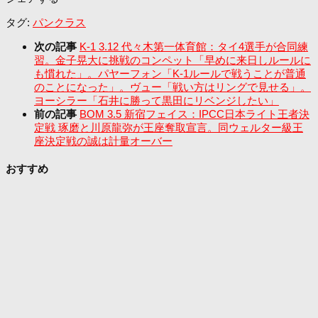
タグ:
パンクラス
次の記事
K-1 3.12 代々木第一体育館：タイ4選手が合同練
習。金子晃大に挑戦のコンペット「早めに来日しルールに
も慣れた」。パヤーフォン「K-1ルールで戦うことが普通
のことになった」。ヴュー「戦い方はリングで見せる」。
ヨーシラー「石井に勝って黒田にリベンジしたい」
前の記事
BOM 3.5 新宿フェイス：IPCC日本ライト王者決
定戦 琢磨と川原龍弥が王座奪取宣言。同ウェルター級王
座決定戦の誠は計量オーバー
おすすめ