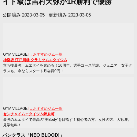
イト級は吉村天弥が1R勝利で優勝
公開済み
2023-03-05
· 更新済み
2023-03-05
GYM VILLAGE
[→おすすめジム一覧]
神楽坂 江戸川橋 クラミツムエタイジム
立ち技最強、ムエタイを究める！16周年、選手コース開設。ジュニア、女子ク
ラスも。今ならスタート月会費0円！
GYM VILLAGE
[→おすすめジム一覧]
センチャイムエタイジム錦糸町
最強のムエタイで最高の“美Body”を目指す！初心者の方、女性の方、大歓迎。
見学無料！
パンクラス「NEO BLOOD!」