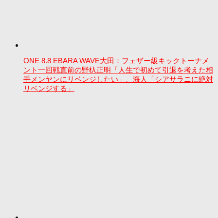
ONE 8.8 EBARA WAVE大田：フェザー級キックトーナメ
ント一回戦直前の野杁正明「人生で初めて引退を考えた相
手メンヤンにリベンジしたい」、海人「シアサラニに絶対
リベンジする」