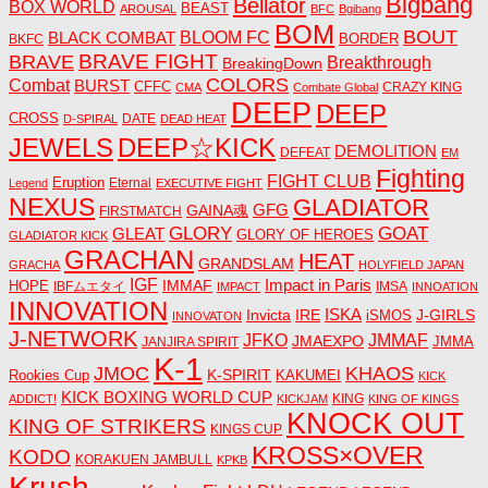
Bigbang
Bellator
BOX WORLD
BEAST
AROUSAL
BFC
Bgibang
BOM
BOUT
BLACK COMBAT
BLOOM FC
BORDER
BKFC
BRAVE FIGHT
BRAVE
Breakthrough
BreakingDown
COLORS
Combat
BURST
CFFC
CRAZY KING
CMA
Combate Global
DEEP
DEEP
CROSS
DATE
D-SPIRAL
DEAD HEAT
JEWELS
DEEP☆KICK
DEMOLITION
DEFEAT
EM
Fighting
FIGHT CLUB
Eruption
Eternal
Legend
EXECUTIVE FIGHT
NEXUS
GLADIATOR
GAINA魂
GFG
FIRSTMATCH
GLORY
GOAT
GLEAT
GLORY OF HEROES
GLADIATOR KICK
GRACHAN
HEAT
GRANDSLAM
GRACHA
HOLYFIELD JAPAN
IGF
Impact in Paris
IMMAF
HOPE
IBFムエタイ
IMSA
IMPACT
INNOATION
INNOVATION
ISKA
Invicta
IRE
J-GIRLS
iSMOS
INNOVATON
J-NETWORK
JMMAF
JFKO
JMAEXPO
JANJIRA SPIRIT
JMMA
K-1
JMOC
KHAOS
K-SPIRIT
Rookies Cup
KAKUMEI
KICK
KICK BOXING WORLD CUP
KING
ADDICT!
KICKJAM
KING OF KINGS
KNOCK OUT
KING OF STRIKERS
KINGS CUP
KROSS×OVER
KODO
KORAKUEN JAMBULL
KPKB
Krush