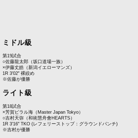
ミドル級
第19試合
○佐藤龍太郎（坂口道場一族）
×伊藤丈皓（新潟イエローマンズ）
1R 3’02” 裸絞め
※佐藤が優勝
ライト級
第18試合
×芳賀ビラル海（Master Japan Tokyo）
○吉村天弥（和術慧舟會HEARTS）
1R 3’16” TKO (レフェリーストップ：グラウンドパンチ)
※吉村が優勝