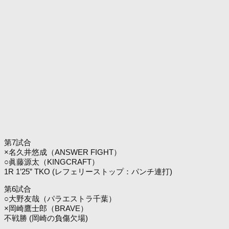
第7試合
×名久井悠成（ANSWER FIGHT）
○眞藤源太（KINGCRAFT）
1R 1’25” TKO (レフェリーストップ：パンチ連打)
第6試合
○大野友哉（パラエストラ千葉）
×岡崎鷹士郎（BRAVE）
不戦勝 (岡崎の負傷欠場)