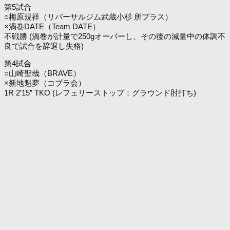
第5試合
○梅原規祥（リバーサルジム武蔵小杉 所プラス）
×渦巻DATE（Team DATE）
不戦勝 (渦巻が計量で250gオーバーし、その後の減量中の体調不
良で試合を辞退し失格)
第4試合
○山崎聖哉（BRAVE）
×新地魁夢（コブラ会）
1R 2’15” TKO (レフェリーストップ：グラウンド肘打ち)