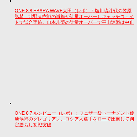
ONE 8.8 EBARA WAVE大田（レポ）：塩川琉斗戦の笠原
弘希、北野克樹戦の嵐舞が計量オーバーしキャッチウェイ
トで試合実施。山本歩夢の計量オーバーで平山諒戦は中止
ONE 8.7 ルンピニー（レポ）：フェザー級トーナメント優
勝候補のグレゴリアン、ロシア人選手をローで圧倒して判
定勝ちし初戦突破