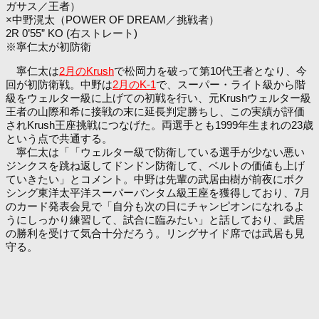
ガサス／王者）
×中野滉太（POWER OF DREAM／挑戦者）
2R 0’55” KO (右ストレート)
※寧仁太が初防衛
寧仁太は
2月のKrush
で松岡力を破って第10代王者となり、今
回が初防衛戦。中野は
2月のK-1
で、スーパー・ライト級から階
級をウェルター級に上げての初戦を行い、元Krushウェルター級
王者の山際和希に接戦の末に延長判定勝ちし、この実績が評価
されKrush王座挑戦につなげた。両選手とも1999年生まれの23歳
という点で共通する。
寧仁太は「「ウェルター級で防衛している選手が少ない悪い
ジンクスを跳ね返してドンドン防衛して、ベルトの価値も上げ
ていきたい」とコメント。中野は先輩の武居由樹が前夜にボク
シング東洋太平洋スーパーバンタム級王座を獲得しており、7月
のカード発表会見で「自分も次の日にチャンピオンになれるよ
うにしっかり練習して、試合に臨みたい」と話しており、武居
の勝利を受けて気合十分だろう。リングサイド席では武居も見
守る。