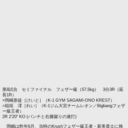
第8試合 セミファイナル フェザー級（57.5kg） 3分3R（延
長1R）
×岡嶋形徒［けいと］（K-1 GYM SAGAMI-ONO KREST）
○稲垣 澪［れい］（K-1ジム大宮チームレオン／Bigbangフェザ
ー級王者）
2R 2’20” KO (パンチと右膝蹴りの連打)
岡嶋は昨年6月、当時のKrushフェザー級王者・新美貴士に挑