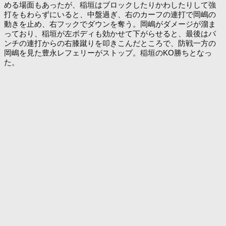
める場面もあったが、稲垣はブロックしたりかわしたりして強
打をもわらずにいると、中盤過ぎ、右のカーフの連打で岡嶋の
動きを止め、右フックでダウンを奪う。岡嶋がダメージが溜ま
っており、稲垣が左ボディも効かせて下がらせると、最後はパ
ンチの連打からの右膝蹴りを叩きこんだところで、防戦一方の
岡嶋を見た豊永レフェリーがストップ。稲垣のKO勝ちとなっ
た。