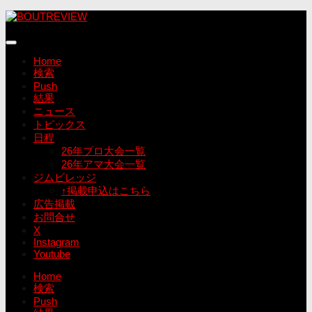
コ
ン
テ
ン
Home
ツ
検索
へ
Push
ス
結果
キ
ニュース
ッ
トピックス
プ
日程
26年プロ大会一覧
26年アマ大会一覧
ジムビレッジ
↑掲載申込はこちら
広告掲載
お問合せ
X
Instagram
Youtube
Home
検索
Push