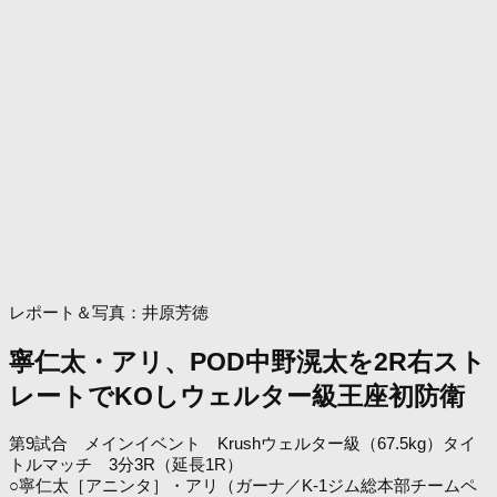
レポート＆写真：井原芳徳
寧仁太・アリ、POD中野滉太を2R右スト
レートでKOしウェルター級王座初防衛
第9試合 メインイベント Krushウェルター級（67.5kg）タイ
トルマッチ 3分3R（延長1R）
○寧仁太［アニンタ］・アリ（ガーナ／K-1ジム総本部チームペ