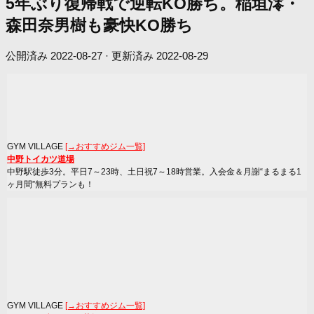
5年ぶり復帰戦で逆転KO勝ち。稲垣澪・
森田奈男樹も豪快KO勝ち
公開済み
2022-08-27
· 更新済み
2022-08-29
GYM VILLAGE
[→おすすめジム一覧]
中野トイカツ道場
中野駅徒歩3分。平日7～23時、土日祝7～18時営業。入会金＆月謝“まるまる1
ヶ月間”無料プランも！
GYM VILLAGE
[→おすすめジム一覧]