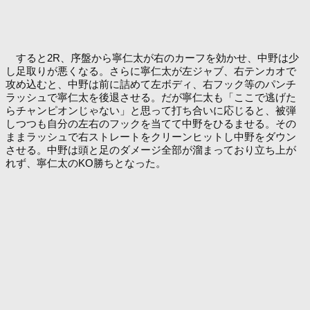
すると2R、序盤から寧仁太が右のカーフを効かせ、中野は少
し足取りが悪くなる。さらに寧仁太が左ジャブ、右テンカオで
攻め込むと、中野は前に詰めて左ボディ、右フック等のパンチ
ラッシュで寧仁太を後退させる。だが寧仁太も「ここで逃げた
らチャンピオンじゃない」と思って打ち合いに応じると、被弾
しつつも自分の左右のフックを当てて中野をひるませる。その
ままラッシュで右ストレートをクリーンヒットし中野をダウン
させる。中野は頭と足のダメージ全部が溜まっており立ち上が
れず、寧仁太のKO勝ちとなった。