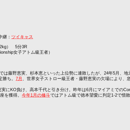
 中継：
ツイキャス
2kg） 5分3R
pionship女子アトム級王者）
戦では藤野恵実、杉本恵といった上位勢に連敗したが、24年5月、
判定勝ち。
7月
、世界女子ストロー級王者・藤野恵実の欠場により、
KO負け、高本千代と引き分け。昨年は6月にマイアミでのCombate
級王座を獲得。
今年1月の修斗
ではアトム級で徳本望愛に判定1-2で惜