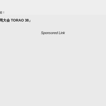
迎！
大会 TORAO 38」
Sponsored Link