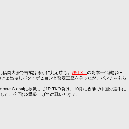
地元福岡大会で吉成はるかに判定勝ち。
昨年8月
の高本千代戦は2R
急きょ出場しパク・ボヒョンと暫定王座を争ったが、パンチをもら
 Globalに参戦して1R TKO負け。10月に香港で中国の選手に
敗した。今回は2階級上げての戦いとなる。