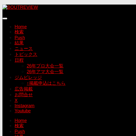
コ
ン
テ
ン
Home
ツ
検索
へ
Push
ス
結果
キ
ニュース
ッ
トピックス
プ
日程
26年プロ大会一覧
26年アマ大会一覧
ジムビレッジ
↑掲載申込はこちら
広告掲載
お問合せ
X
Instagram
Youtube
Home
検索
Push