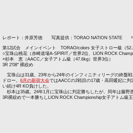
レポート：井原芳徳 写真提供：TORAO NATION STATE
第12試合 メインイベント TORAO/colors 女子ストロー級（52.
○宝珠山桃花（赤崎道場A-SPIRIT／世界2位、LION ROCK Cham
×杉本 恵（AACC／女子アトム級（47.6kg）世界3位）
3R 2’08” 裸絞め
宝珠山は31歳。23年から24年のインフィニティリーグの終盤
ドロー。
6月の新宿大会
ではAACCの2戦目の17歳・高田暖妃に
い続け4R KO負けした。
杉本は35歳。24年1月に宝珠山に判定勝ちしたが、同年は藤野恵実に
3R裸絞めで一本勝ちしLION ROCK Championship女子アトム