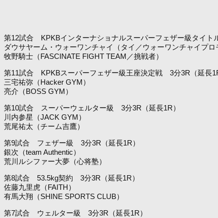
第12試合 KPKBインターナショナルスーパーフェザー級タイトル
ダウサヤーム・ウォーワンチャイ（タイ／ウォーワンチャイプロ
牧野騎士（FASCINATE FIGHT TEAM／挑戦者）
第11試合 KPKBスーパーフェザー級王座決定戦 3分3R（延長1
三宅祐弥（Hacker GYM）
亮介（BOSS GYM）
第10試合 スーパーウェルター級 3分3R（延長1R）
川内参星（JACK GYM）
荒尾祐太（チーム吉鷹）
第9試合 フェザー級 3分3R（延長1R）
銀次（team Authentic）
荒川ルシファー大夢（心将塾）
第8試合 53.5kg契約 3分3R（延長1R）
佐藤九里虎（FAITH）
有馬大翔（SHINE SPORTS CLUB）
第7試合 ウェルター級 3分3R（延長1R）