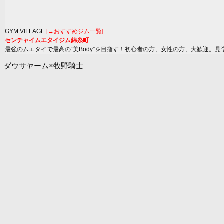
GYM VILLAGE
[→おすすめジム一覧]
センチャイムエタイジム錦糸町
最強のムエタイで最高の“美Body”を目指す！初心者の方、女性の方、大歓迎。見
ダウサヤーム×牧野騎士