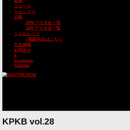
結果
ニュース
トピックス
日程
26年プロ大会一覧
26年アマ大会一覧
ジムビレッジ
↑掲載申込はこちら
広告掲載
お問合せ
X
Instagram
Youtube
KPKB vol.28