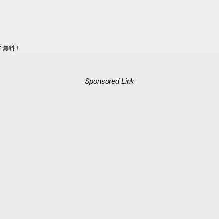
学無料！
Sponsored Link