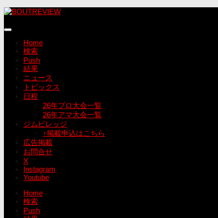
コ
ン
テ
ン
Home
ツ
検索
へ
Push
ス
結果
キ
ニュース
ッ
トピックス
プ
日程
26年プロ大会一覧
26年アマ大会一覧
ジムビレッジ
↑掲載申込はこちら
広告掲載
お問合せ
X
Instagram
Youtube
Home
検索
Push