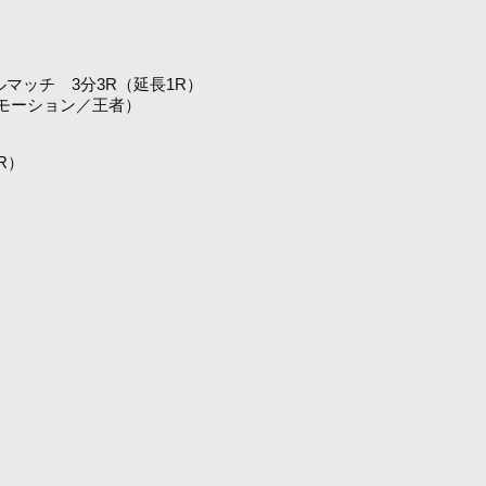
マッチ 3分3R（延長1R）
モーション／王者）
R）