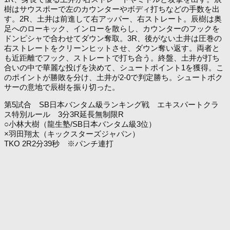
樹はサウスポーで左のカウンターやボディ打ちなどの手数を出
す。2R、土井は前進して右アッパー、右ストレート。辰樹は奥
足へのローキック、インローを散らし、カウンターのフックを
ドンピシャで合わせてダウン奪取。3R、後がない土井は圧巻の
右ストレートをクリーンヒットさせ、ダウン奪い返す。両者と
も近距離でフック、ストレートで打ち合う。終盤、土井が打ち
合いの中で華麗な投げを決めて、シュートポイント1を獲得。こ
のポイントが勝敗を分け、土井が2-0で判定勝ち。シュートボク
サーの意地で辰樹を振り切った。
第5試合 SB日本バンタム級ランキング戦 エキスパートクラ
ス特別ルール 3分3R延長無制限R
○小林大樹（龍生塾/SB日本バンタム級3位）
×羽田翔太（キックスターズジャパン）
TKO 2R2分39秒 ※パンチ連打