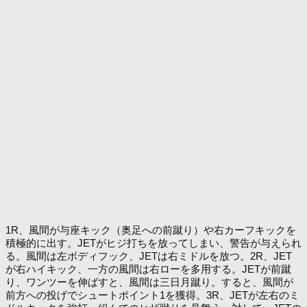
1R、風間が与座キック（奥足への前蹴り）や右カーフキックを
積極的に出す。JETがヒジ打ちを放ってしまい、警告が与えられ
る。風間は左ボディフック、JETは右ミドルを放つ。2R、JET
が右ハイキック、一方の風間は右ローを多用する。JETが前蹴
り、ワンツーを伸ばすと、風間は三日月蹴り。すると、風間が
前方への投げでシュートポイント1を獲得。3R、JETが左右のミ