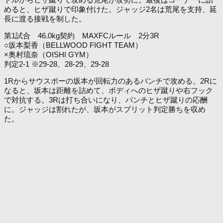
めると、ヒザ蹴りで印象付けた。ジャッジ2名は荒尾を支持、延
長に渡る接戦を制した。
第1試合 46.0kg契約 MAXFCルール 2分3R
○坂本梨香（BELLWOOD FIGHT TEAM）
×奥村琉奈（OISHI GYM）
判定2-1 ※29-28、28-29、29-28
1Rからサウスポーの坂本が回転力のあるパンチで攻める。2Rに
なると、坂本は距離を詰めて、ボディへのヒザ蹴りや右フック
で対抗する。3Rは打ち合いになり、パンチとヒザ蹴りの応酬
に。ジャッジは割れたが、坂本がスプリット判定勝ちを収め
た。