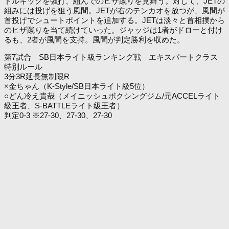
ドルキックを強打、組んでのヒザ蹴りを見舞う。対して、JETの
組みには投げを狙う風間。JETが右のテンカオを放つが、風間が
首投げでシュートポイントを追加する。JETは淡々と首相撲から
のヒザ蹴りを当て続けていった。ジャッジは1者がドローと付け
るも、2者が風間を支持。風間が判定勝利を収めた。
第7試合 SB日本ライト級ランキング戦 エキスパートクラス
特別ルール
3分3R延長無制限R
×金ちゃん（K-Style/SB日本ライト級5位）
○どん冷え貴哉（メイニッシュボクシングジム/元ACCELライト
級王者、S-BATTLEライト級王者）
判定0-3 ※27-30、27-30、27-30