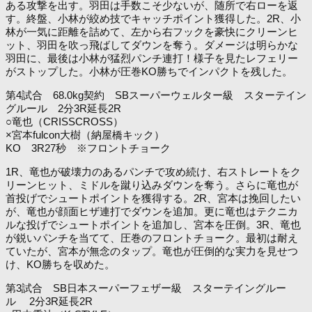
ある攻撃を出す。羽田は手数こそ少ないが、随所で右ローを返
す。終盤、小林が絞め技でキャッチポイント獲得した。2R、小
林が一気に距離を詰めて、左から右フックを豪快にクリーンヒ
ット、羽田を吹っ飛ばしてダウンを奪う。ダメージは明らかな
羽田に、最後は小林が猛烈パンチ連打！様子を見たレフェリー
がストップした。小林が圧巻KO勝ちでインパクトを残した。
第4試合 68.0kg契約 SBスーパーウェルター級 スターテイン
グルール 2分3R延長2R
○竜也（CRISSCROSS）
×宮本fulcon大樹（納屋橋キック）
KO 3R27秒 ※フロントチョーク
1R、竜也が破壊力のあるパンチで攻め続け、右ストレートをク
リーンヒット、ミドルを蹴り込みダウンを奪う。さらに竜也が
首投げでシュートポイントを獲得する。2R、宮本は挽回したい
が、竜也が顔面ヒザ連打でダウンを追加。更に竜也はテクニカ
ルな投げでシュートポイントを追加し、宮本を圧倒。3R、竜也
が鋭いパンチを当てて、圧巻のフロントチョーク。最初は耐え
ていたが、宮本が無念のタップ。竜也が圧倒的な実力を見せつ
け、KO勝ちを収めた。
第3試合 SB日本スーパーフェザー級 スターテイングルー
ル 2分3R延長2R