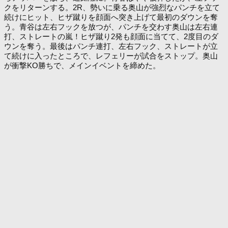
クをリターンする。2R、勢いに乗る奥山が強烈なパンチを立て
続けにヒット、ヒザ蹴りを顔面へ突き上げて最初のダウンを奪
う。青谷は左右フックを放つが、パンチを交わす奥山は左右連
打、ストレートの嵐！ヒザ蹴り2発も顔面に当てて、2度目のダ
ウンを奪う。最後はパンチ連打、左右フック、ストレートが立
て続けに入ったところで、レフェリーが試合をストップ。奥山
が衝撃KO勝ちで、メインイベントを締めた。