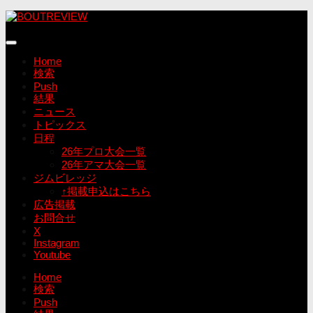
コ
ン
テ
ン
Home
ツ
検索
へ
Push
ス
結果
キ
ニュース
ッ
トピックス
プ
日程
26年プロ大会一覧
26年アマ大会一覧
ジムビレッジ
↑掲載申込はこちら
広告掲載
お問合せ
X
Instagram
Youtube
Home
検索
Push