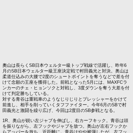
奧山は長らくSB日本ウェルター級トップ戦線で活躍し、昨年6
月のSB日本ウェルター級王座決定戦で村田義光と対決。奥山は
柔道仕込みの大腰で2度のシュートポイントを奪うなどで差を付
けて念願の王座を獲得した。前戦となった5月には、MAXFCラ
ンカーのチェ・ヒョンソクと対戦し、3度ダウンを奪う大差を付
けて判定勝ちしている。
対する青谷は重戦車のようなじりじりとプレッシャーをかけて
前進し、相手を削っていくタフファイター。今年6月のSBで村
田義光と激闘を繰り広げ、今回は2度目のSB参戦となる。
1R、奥山が鋭い左ジャブを伸ばし、右カーフキック。青谷は頭
を振りながら、左フックやジャブを放つ。奥山が左右フックか
らアッパーを放ち、近距離に。青谷はやや被弾したが、左フッ