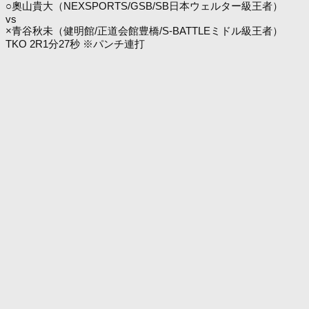
○奧山貴大（NEXSPORTS/GSB/SB日本ウェルター級王者）
vs
×青谷秋未（健明館/正道会館豊橋/S-BATTLEミドル級王者）
TKO 2R1分27秒 ※パンチ連打