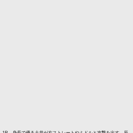
1R、身長で優る土井が右ストレートやミドルと攻撃を出す。辰