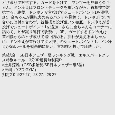
ヒザ蹴りで対抗する。ガードを下げて、ワンツーを見舞う金ち
ゃん。ドン冷えはフロントチョークを狙いながら、首相撲で対
抗する。終盤、ドン冷えが首投げでシュートポイント1を獲得。
2R、金ちゃんが回転力のあるパンチを見舞う。ドン冷えは打ち
合いには付き合わず、首相撲と投げ狙いを徹底。ドン冷えが首
投げでシュートポイント1を追加、さらに金ちゃんをコーナーに
詰めて、ヒザ蹴り連打で攻勢に。3R、ガードするドン冷えは、
首相撲からのヒザ蹴りで追い詰める。疲れが見える金ちゃん
に、ドン冷えが首投げでダメ押しのシュートポイント1。ドン冷
えがSBルールを効果的に使い、首相撲と投げで圧勝した。
第6試合 SB日本フェザー級ランキング戦 エキスパートクラ
ス特別ルール 3分3R延長無制限R
○土井涼雅（GSB多治見/SB日本フェザー級5位）
×辰樹（Y’ZD GYM）
判定2-0 ※27-27、28-27、28-27