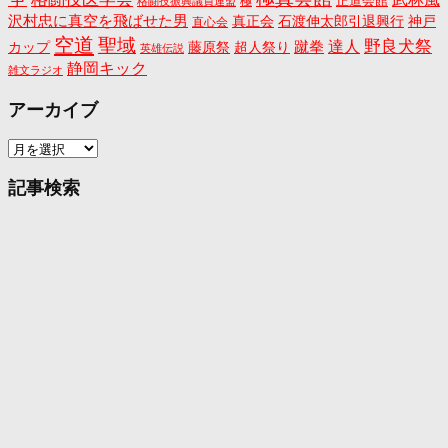
正道会館
極
格闘技振興議員連盟
沢村忠に真空を飛ばせた男
真正会
石渡伸太郎引退興行
神戸
直心会
空道
聖域
野良犬祭
蹴拳
達人
カップ
藤原祭
超人祭り
英雄伝説
静岡キック
雑文ラジオ
アーカイブ
ア
ー
カ
記事検索
イ
ブ