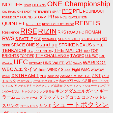
ONE Championship
NO LIFE
OCEANS
NOVA
PFC
PFL
POUNDOUT
One Round
ONE SHOT
PETER AERTS SPIRIT
PR
POUND STORM
PRINCE REVOLUTION
POUND OUT
REBELS
QUINTET
REBEL FC
REBELLIOUS BEHAVIOR
RISE
RIZIN
RKS
ROMAN
ROAD FC
Resilience
RWS
S-BATTLE
SCF
SIT
SCRAP&BUILD
SCRAMBLE
SCRAP＆BUILD
Stand up
STRIKE NEXUS
SPACE ONE
STYLE
SKKB
THE MATCH
TENKAICHI
TOP
TFC
The Fight Day
TKO
TTF CHALLENGE
BRIGHTS
TWOFC
U-NEXT
TOPTIER
UAE
UFC
WARDOG
UNRIVALED
VTJ
Warriors
ULTIMATE
WAKO
WBCムエタイ
WINDY Super Fight
WMC
W clutch
WOWOW
ZST
XSTREAM 1
いぶ
Youtube
ZAIMAX MUAYTHAI
YFU
WPMF
すキック
ねわざワールド品川
かきだみし
かつおのタタキック
はまっこムエ
アマチュアキックボクシング協議会
アルティメットシューティング
ア
タイジム
キングダムエルガイツ
ギー
ンビータブル
キックボクシング振興会
ラームエ
コンバットレ
グラップリング
コラム
クンクメール
シュートボクシン
スリング
サンボ
ゴールドジム