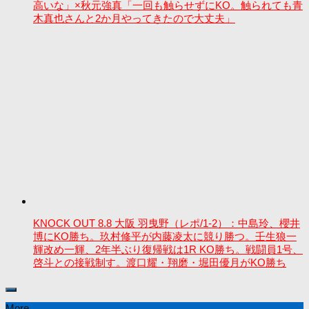
高いな」×秋元強真「一回も触らせずにKO。触られても青
木真也さんと2か月やってきたので大丈夫」
KNOCK OUT 8.8 大阪 羽曳野（レポ/1-2）：中島玲、櫻井
博にKO勝ち。玖村修平が内藤凌太に競り勝つ。壬生狼一
輝改め一輝、2年半ぶり復帰戦は1R KO勝ち。戦闘員1号、
啓斗との接戦制す。渡口耀・翔磨・堀田優月がKO勝ち
More