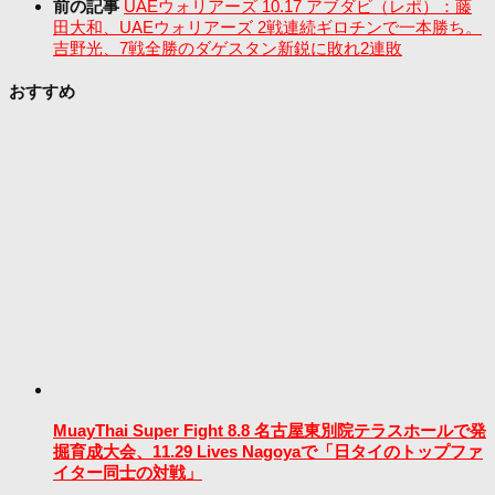
前の記事
UAEウォリアーズ 10.17 アブダビ（レポ）：藤
田大和、UAEウォリアーズ 2戦連続ギロチンで一本勝ち。
吉野光、7戦全勝のダゲスタン新鋭に敗れ2連敗
おすすめ
MuayThai Super Fight 8.8 名古屋東別院テラスホールで発
掘育成大会、11.29 Lives Nagoyaで「日タイのトップファ
イター同士の対戦」