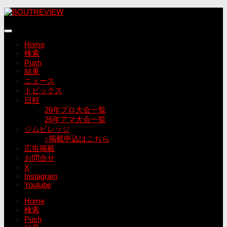
コ
ン
テ
ン
Home
ツ
検索
へ
Push
ス
結果
キ
ニュース
ッ
トピックス
プ
日程
26年プロ大会一覧
26年アマ大会一覧
ジムビレッジ
↑掲載申込はこちら
広告掲載
お問合せ
X
Instagram
Youtube
Home
検索
Push