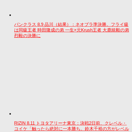
パンクラス 8.9 品川（結果）：ネオブラ準決勝。フライ級
は同級王者 時田隆成の弟 一生×元Krush王者 大鹿統毅の弟
烈毅の決勝に
RIZIN 8.11 トヨタアリーナ東京：決戦2日前、クレベル・
コイケ「触ったら絶対に一本勝ち。鈴木千裕の方がレベル