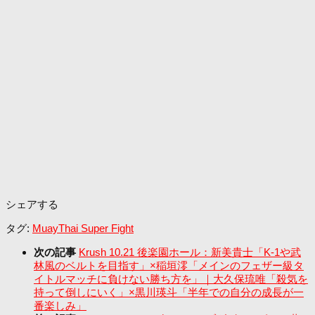
シェアする
タグ:
MuayThai Super Fight
次の記事
Krush 10.21 後楽園ホール：新美貴士「K-1や武
林風のベルトを目指す」×稲垣澪「メインのフェザー級タ
イトルマッチに負けない勝ち方を」｜大久保琉唯「殺気を
持って倒しにいく」×黒川瑛斗「半年での自分の成長が一
番楽しみ」