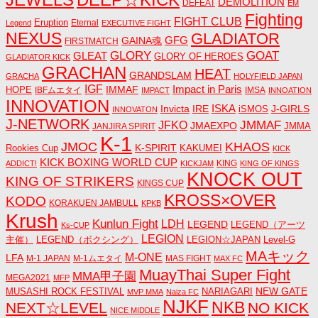
DEEP☆KICK
DEMOLITION
DEFEAT
EM
Fighting
FIGHT CLUB
Eruption
Eternal
Legend
EXECUTIVE FIGHT
NEXUS
GLADIATOR
GAINA魂
GFG
FIRSTMATCH
GLORY
GOAT
GLEAT
GLORY OF HEROES
GLADIATOR KICK
GRACHAN
HEAT
GRANDSLAM
GRACHA
HOLYFIELD JAPAN
IGF
Impact in Paris
IMMAF
HOPE
IBFムエタイ
IMSA
IMPACT
INNOATION
INNOVATION
ISKA
Invicta
IRE
J-GIRLS
iSMOS
INNOVATON
J-NETWORK
JMMAF
JFKO
JMAEXPO
JANJIRA SPIRIT
JMMA
K-1
JMOC
KHAOS
K-SPIRIT
Rookies Cup
KAKUMEI
KICK
KICK BOXING WORLD CUP
KING
ADDICT!
KICKJAM
KING OF KINGS
KNOCK OUT
KING OF STRIKERS
KINGS CUP
KROSS×OVER
KODO
KORAKUEN JAMBULL
KPKB
Krush
Kunlun Fight
LDH
LEGEND
LEGEND（アーツ
Ks-CUP
LEGION
主催）
LEGEND（ボクシング）
LEGION☆JAPAN
Level-G
MAキック
M-ONE
LFA
M-1 JAPAN
M-1ムエタイ
MAS FIGHT
MAX FC
MuayThai Super Fight
MMA甲子園
MEGA2021
MFP
NEW GATE
MUSASHI ROCK FESTIVAL
NARIAGARI
MVP MMA
Naiza FC
NJKF
NKB
NEXT☆LEVEL
NO KICK
NICE MIDDLE