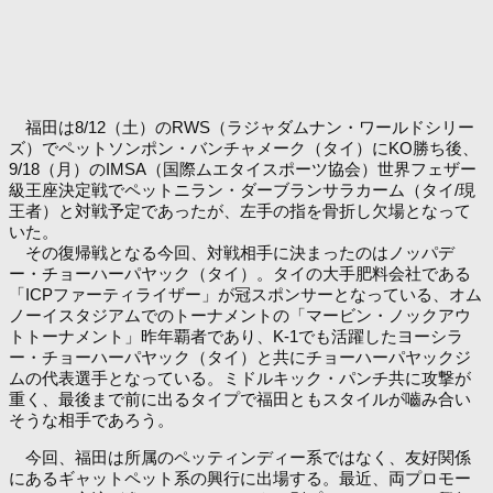
福田は8/12（土）のRWS（ラジャダムナン・ワールドシリー
ズ）でペットソンポン・バンチャメーク（タイ）にKO勝ち後、
9/18（月）のIMSA（国際ムエタイスポーツ協会）世界フェザー
級王座決定戦でペットニラン・ダーブランサラカーム（タイ/現
王者）と対戦予定であったが、左手の指を骨折し欠場となって
いた。
その復帰戦となる今回、対戦相手に決まったのはノッパデ
ー・チョーハーパヤック（タイ）。タイの大手肥料会社である
「ICPファーティライザー」が冠スポンサーとなっている、オム
ノーイスタジアムでのトーナメントの「マービン・ノックアウ
トトーナメント」昨年覇者であり、K-1でも活躍したヨーシラ
ー・チョーハーパヤック（タイ）と共にチョーハーパヤックジ
ムの代表選手となっている。ミドルキック・パンチ共に攻撃が
重く、最後まで前に出るタイプで福田ともスタイルが嚙み合い
そうな相手であろう。
今回、福田は所属のペッティンディー系ではなく、友好関係
にあるギャットペット系の興行に出場する。最近、両プロモー