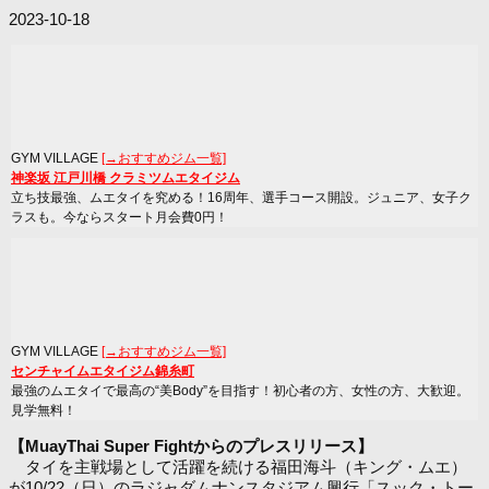
2023-10-18
GYM VILLAGE
[→おすすめジム一覧]
神楽坂 江戸川橋 クラミツムエタイジム
立ち技最強、ムエタイを究める！16周年、選手コース開設。ジュニア、女子ク
ラスも。今ならスタート月会費0円！
GYM VILLAGE
[→おすすめジム一覧]
センチャイムエタイジム錦糸町
最強のムエタイで最高の“美Body”を目指す！初心者の方、女性の方、大歓迎。
見学無料！
【MuayThai Super Fightからのプレスリリース】
タイを主戦場として活躍を続ける福田海斗（キング・ムエ）
が10/22（日）のラジャダムナンスタジアム興行「スック・トー