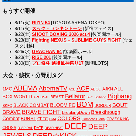
もうすぐ開催
8/11(火)
RIZIN.54
[TOYOTA ARENA TOKYO]
8/11(火)
スック・ワンキントーン
[新宿フェイス]
8/22(土)
SHOOT BOXING 2026 act.4
[後楽園ホール]
8/23(日)
Fighting NEXUS – SUBLIME GUYS FIGHT
[ウェ
スタ川越]
8/26(水)
GRACHAN 84
[後楽園ホール]
8/29(土)
RISE 201
[後楽園ホール]
8/30(日)
プロ修斗 越後風神祭り17
[新潟LOTS]
大会・競技・分野別タグ
ABEMA
AbemaTV
ACF
1MC
ALL
AJKN
ADCC
ACB
Bigbang
Bellator
BOX WORLD
BEAST
AROUSAL
BFC
Bgibang
BOM
BOUT
BLACK COMBAT
BLOOM FC
BORDER
BKFC
BRAVE FIGHT
BRAVE
Breakthrough
BreakingDown
COLORS
Combat
BURST
CFFC
CRAZY KING
CMA
Combate Global
DEEP
DEEP
CROSS
DATE
D-SPIRAL
DEAD HEAT
JEWELS