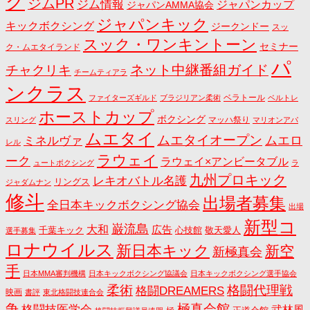
グ
ジムPR
ジム情報
ジャパンカップ
ジャパンAMMA協会
ジャパンキック
キックボクシング
ジークンドー
スッ
スック・ワンキントーン
セミナー
ク・ムエタイランド
パ
ネット中継番組ガイド
チャクリキ
チームティアラ
ンクラス
ベラトール
ファイターズギルド
ブラジリアン柔術
ベルトレ
ホーストカップ
ボクシング
マッハ祭り
スリング
マリオンアパ
ムエタイ
ムエタイオープン
ミネルヴァ
ムエロ
レル
ラウェイ
ーク
ラウェイ×アンビータブル
ュートボクシング
ラ
九州プロキック
レキオバトル名護
リングス
ジャダムナン
修斗
出場者募集
全日本キックボクシング協会
出場
新型コ
巌流島
大和
広告
千葉キック
心技館
敬天愛人
選手募集
ロナウイルス
新日本キック
新空
新極真会
手
日本MMA審判機構
日本キックボクシング協議会
日本キックボクシング選手協会
格闘代理戦
柔術
格闘DREAMERS
映画
書評
東北格闘技連合会
争
極真会館
格闘技医学会
武林風