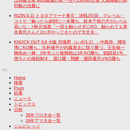
は同級王者 時田隆成の弟 一生×元Krush王者 大鹿統毅の弟
烈毅の決勝に
RIZIN 8.11 トヨタアリーナ東京：決戦2日前、クレベル・
コイケ「触ったら絶対に一本勝ち。鈴木千裕の方がレベル
高いな」×秋元強真「一回も触らせずにKO。触られても青
木真也さんと2か月やってきたので大丈夫」
KNOCK OUT 8.8 大阪 羽曳野（レポ/1-2）：中島玲、櫻井
博にKO勝ち。玖村修平が内藤凌太に競り勝つ。壬生狼一
輝改め一輝、2年半ぶり復帰戦は1R KO勝ち。戦闘員1号、
啓斗との接戦制す。渡口耀・翔磨・堀田優月がKO勝ち
Home
検索
Push
結果
ニュース
トピックス
日程
26年プロ大会一覧
26年アマ大会一覧
ジムビレッジ