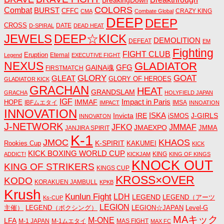
BreakingDown
COLORS
Combat
BURST
CFFC
CRAZY KING
CMA
Combate Global
DEEP
DEEP
CROSS
DATE
D-SPIRAL
DEAD HEAT
JEWELS
DEEP☆KICK
DEMOLITION
DEFEAT
EM
Fighting
FIGHT CLUB
Eruption
Eternal
Legend
EXECUTIVE FIGHT
NEXUS
GLADIATOR
GAINA魂
GFG
FIRSTMATCH
GLORY
GOAT
GLEAT
GLORY OF HEROES
GLADIATOR KICK
GRACHAN
HEAT
GRANDSLAM
GRACHA
HOLYFIELD JAPAN
IGF
Impact in Paris
IMMAF
HOPE
IBFムエタイ
IMSA
IMPACT
INNOATION
INNOVATION
ISKA
Invicta
IRE
J-GIRLS
iSMOS
INNOVATON
J-NETWORK
JMMAF
JFKO
JMAEXPO
JANJIRA SPIRIT
JMMA
K-1
JMOC
KHAOS
K-SPIRIT
Rookies Cup
KAKUMEI
KICK
KICK BOXING WORLD CUP
KING
ADDICT!
KICKJAM
KING OF KINGS
KNOCK OUT
KING OF STRIKERS
KINGS CUP
KROSS×OVER
KODO
KORAKUEN JAMBULL
KPKB
Krush
Kunlun Fight
LDH
LEGEND
LEGEND（アーツ
Ks-CUP
LEGION
主催）
LEGEND（ボクシング）
LEGION☆JAPAN
Level-G
MAキック
M-ONE
LFA
M-1 JAPAN
M-1ムエタイ
MAS FIGHT
MAX FC