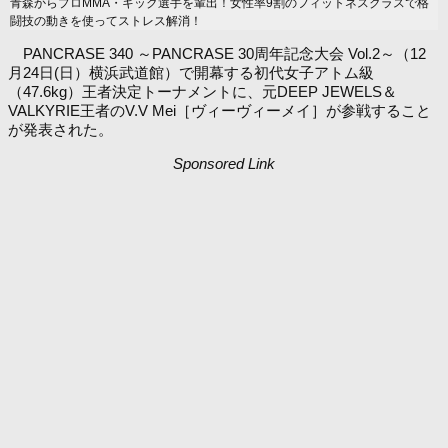
青森からプロMMA・キック選手を輩出！女性率9割のフィットネスクラスで格
闘技の動きを使ってストレス解消！
PANCRASE 340 ～PANCRASE 30周年記念大会 Vol.2～（12
月24日(日）横浜武道館）で開幕する初代女子アトム級
（47.6kg）王者決定トーナメントに、元DEEP JEWELS＆
VALKYRIE王者のV.V Mei［ヴィーヴィーメイ］が参戦すること
が発表された。
Sponsored Link