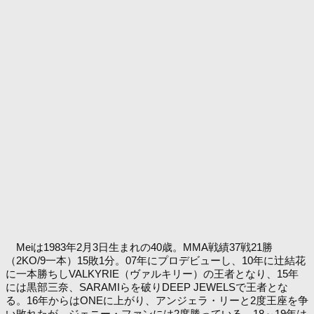
Meiは1983年2月3日生まれの40歳。MMA戦績37戦21勝
（2KO/9一本）15敗1分。07年にプロデビューし、10年に辻結花
に一本勝ちしVALKYRIE（ヴァルキリー）の王者となり、15年
には黒部三奈、SARAMIらを破りDEEP JEWELSで王者とな
る。16年からはONEに上がり、アンジェラ・リーと2度王座を争
い敗れたが、ジェニー・ファンには2度勝っている。18～19年は