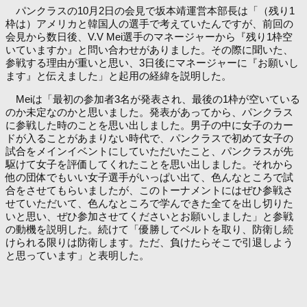
パンクラスの10月2日の会見で坂本靖運営本部長は「（残り1
枠は）アメリカと韓国人の選手で考えていたんですが、前回の
会見から数日後、V.V Mei選手のマネージャーから『残り1枠空
いていますか』と問い合わせがありました。その際に聞いた、
参戦する理由が重いと思い、3日後にマネージャーに『お願いし
ます』と伝えました」と起用の経緯を説明した。
Meiは「最初の参加者3名が発表され、最後の1枠が空いている
のか未定なのかと思いました。発表があってから、パンクラス
に参戦した時のことを思い出しました。男子の中に女子のカー
ドが入ることがあまりない時代で、パンクラスで初めて女子の
試合をメインイベントにしていただいたこと、パンクラスが先
駆けて女子を評価してくれたことを思い出しました。それから
他の団体でもいい女子選手がいっぱい出て、色んなところで試
合をさせてもらいましたが、このトーナメントにはぜひ参戦さ
せていただいて、色んなところで学んできた全てを出し切りた
いと思い、ぜひ参加させてくださいとお願いしました」と参戦
の動機を説明した。続けて「優勝してベルトを取り、防衛し続
けられる限りは防衛します。ただ、負けたらそこで引退しよう
と思っています」と表明した。