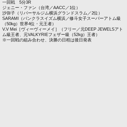
一回戦 5分3R
ジェニー・ファン（台湾／AACC／1位）
沙弥子（リバーサルジム横浜グランドスラム／2位）
SARAMI（パンクラスイズム横浜／修斗女子スーパーアトム級
（50kg）世界4位・元王者）
V.V Mei［ヴィーヴィーメイ］（フリー／元DEEP JEWELSアト
ム級王者、元VALKYRIEフェザー級（52kg）王者）
※一回戦の組み合わせ、決勝の日程は後日発表