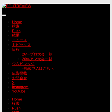
コ
ン
テ
ン
Home
ツ
検索
へ
Push
ス
結果
キ
ニュース
ッ
トピックス
プ
日程
26年プロ大会一覧
26年アマ大会一覧
ジムビレッジ
↑掲載申込はこちら
広告掲載
お問合せ
X
Instagram
Youtube
Home
検索
Push