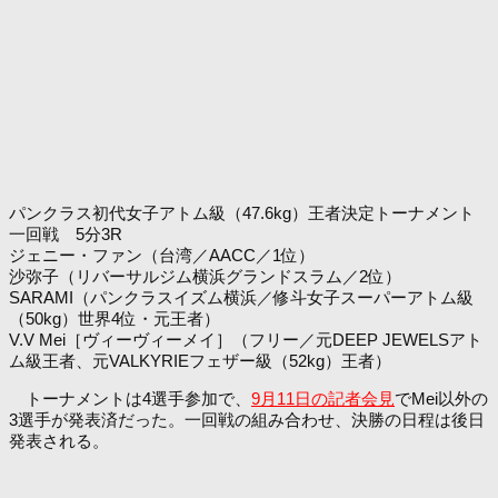
パンクラス初代女子アトム級（47.6kg）王者決定トーナメント
一回戦 5分3R
ジェニー・ファン（台湾／AACC／1位）
沙弥子（リバーサルジム横浜グランドスラム／2位）
SARAMI（パンクラスイズム横浜／修斗女子スーパーアトム級
（50kg）世界4位・元王者）
V.V Mei［ヴィーヴィーメイ］（フリー／元DEEP JEWELSアト
ム級王者、元VALKYRIEフェザー級（52kg）王者）
トーナメントは4選手参加で、
9月11日の記者会見
でMei以外の
3選手が発表済だった。一回戦の組み合わせ、決勝の日程は後日
発表される。