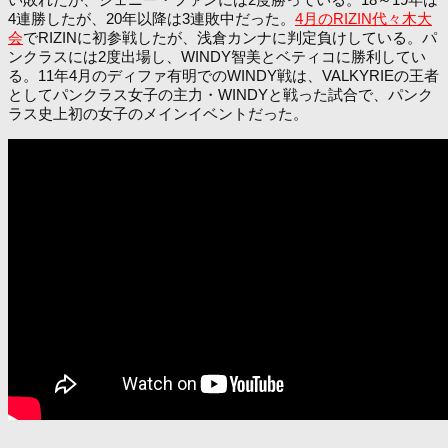
4連勝したが、20年以降は3連敗中だった。
4月のRIZIN代々木大
会
でRIZINに初参戦したが、浅倉カンナに判定負けしている。パ
ンクラスには2度出場し、WINDY智美とベティコに勝利してい
る。11年4月のディファ有明でのWINDY戦は、VALKYRIEの王者
としてパンクラス女子の主力・WINDYと戦った試合で、パンク
ラス史上初の女子のメインイベントだった。