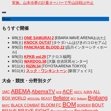
実施。山本歩夢の計量オーバーで平山諒戦は中止
More
もうすぐ開催
8/8(土)
ONE SAMURAI 2
[EBARA WAVE ARENAおおた]
8/8(土)
KNOCK OUT.67
[タケダハムはびきのコロセアム]
8/9(日)
PANCRASE BLOOD.12
[品川インターシティホー
ル]
8/9(日)
KPKB vol.29
[アクロス福岡]
8/9(日)
WARDOG.58
[大阪 住吉区民センター]
8/11(火)
RIZIN.54
[TOYOTA ARENA TOKYO]
8/11(火)
スック・ワンキントーン
[新宿フェイス]
大会・競技・分野別タグ
ABEMA
AbemaTV
ACF
1MC
ALL
AJKN
ADCC
ACB
Bigbang
Bellator
BOX WORLD
BEAST
AROUSAL
BFC
Bgibang
BOM
BOUT
BLACK COMBAT
BLOOM FC
BORDER
BKFC
BRAVE FIGHT
BRAVE
Breakthrough