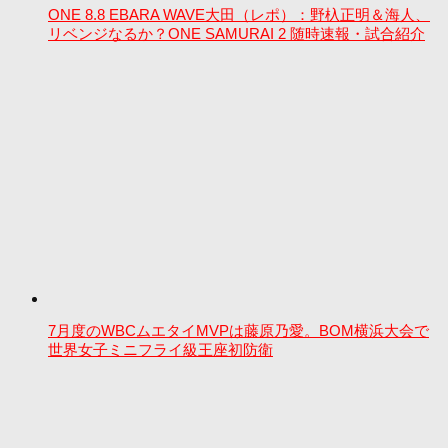
ONE 8.8 EBARA WAVE大田（レポ）：野杁正明＆海人、
リベンジなるか？ONE SAMURAI 2 随時速報・試合紹介
7月度のWBCムエタイMVPは藤原乃愛。BOM横浜大会で
世界女子ミニフライ級王座初防衛