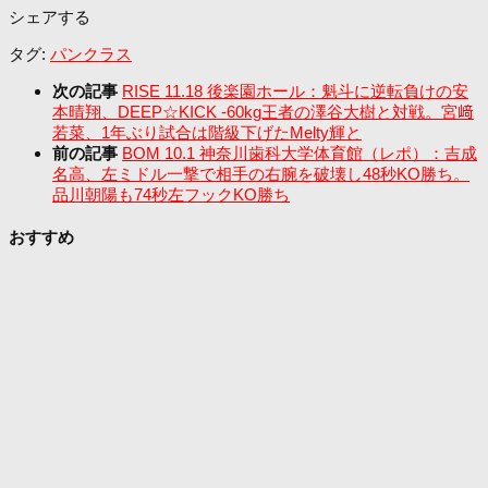
シェアする
タグ:
パンクラス
次の記事
RISE 11.18 後楽園ホール：魁斗に逆転負けの安
本晴翔、DEEP☆KICK -60kg王者の澤谷大樹と対戦。宮﨑
若菜、1年ぶり試合は階級下げたMelty輝と
前の記事
BOM 10.1 神奈川歯科大学体育館（レポ）：吉成
名高、左ミドル一撃で相手の右腕を破壊し48秒KO勝ち。
品川朝陽も74秒左フックKO勝ち
おすすめ