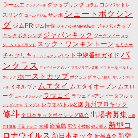
ラームエ
コンバットレ
グラップリング
コラム
クンクメール
シュートボクシン
スリング
サンボ
ゴールドジム
グ
ジムPR
ジム情報
ジャパンカップ
ジャパンAMMA協会
ジャパンキック
キックボクシング
ジークンドー
スッ
スック・ワンキントーン
セミナー
ク・ムエタイランド
パ
ネット中継番組ガイド
チャクリキ
チームティアラ
ンクラス
ベラトール
ファイターズギルド
ブラジリアン柔術
ベルトレ
ホーストカップ
ボクシング
マッハ祭り
スリング
マリオンアパ
ムエタイ
ムエタイオープン
ミネルヴァ
ムエロ
レル
ラウェイ
ーク
ラウェイ×アンビータブル
ュートボクシング
ラ
九州プロキック
レキオバトル名護
リングス
ジャダムナン
修斗
出場者募集
全日本キックボクシング協会
出場
新型コ
巌流島
大和
広告
千葉キック
心技館
敬天愛人
選手募集
ロナウイルス
新日本キック
新空
新極真会