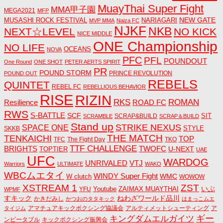
MuayThai Super Fight
MMA甲子園
MEGA2021
MFP
NEW GATE
MUSASHI ROCK FESTIVAL
NARIAGARI
MVP MMA
Naiza FC
NJKF
NKB
NEXT☆LEVEL
NO KICK
NICE MIDDLE
ONE Championship
NO LIFE
OCEANS
NOVA
PFC
PFL
POUNDOUT
One Round
ONE SHOT
PETER AERTS SPIRIT
PR
POUND STORM
PRINCE REVOLUTION
POUND OUT
REBELS
QUINTET
REBEL FC
REBELLIOUS BEHAVIOR
RISE
RIZIN
RKS
ROMAN
ROAD FC
Resilience
RWS
S-BATTLE
SCF
SIT
SCRAP&BUILD
SCRAMBLE
SCRAP＆BUILD
Stand up
STRIKE NEXUS
SPACE ONE
STYLE
SKKB
THE MATCH
TENKAICHI
TOP
TFC
The Fight Day
TKO
TTF CHALLENGE
BRIGHTS
TWOFC
U-NEXT
TOPTIER
UAE
UFC
WARDOG
UNRIVALED
VTJ
Warriors
ULTIMATE
WAKO
WBCムエタイ
WINDY Super Fight
WMC
W clutch
WOWOW
ZST
XSTREAM 1
いぶ
Youtube
ZAIMAX MUAYTHAI
YFU
WPMF
すキック
ねわざワールド品川
かきだみし
かつおのタタキック
はまっこムエ
アマチュアキックボクシング協議会
アルティメットシューティング
ア
タイジム
キングダムエルガイツ
ギー
ンビータブル
キックボクシング振興会