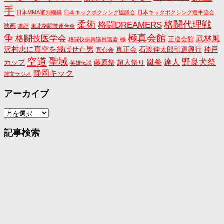
手
日本MMA審判機構
日本キックボクシング協議会
日本キックボクシング選手協会
格闘代理戦
柔術
格闘DREAMERS
映画
書評
東北格闘技連合会
争
極真会館
格闘技医学会
武林風
正道会館
極
格闘技振興議員連盟
沢村忠に真空を飛ばせた男
真正会
石渡伸太郎引退興行
神戸
直心会
空道
聖域
野良犬祭
蹴拳
達人
カップ
藤原祭
超人祭り
英雄伝説
静岡キック
雑文ラジオ
アーカイブ
ア
ー
カ
記事検索
イ
ブ