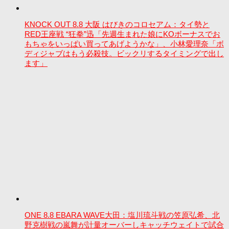
KNOCK OUT 8.8 大阪 はびきのコロセアム：タイ勢と
RED王座戦 “狂拳”迅「先週生まれた娘にKOボーナスでお
もちゃをいっぱい買ってあげようかな」、小林愛理奈「ボ
ディジャブはもう必殺技。ビックリするタイミングで出し
ます」
ONE 8.8 EBARA WAVE大田：塩川琉斗戦の笠原弘希、北
野克樹戦の嵐舞が計量オーバーしキャッチウェイトで試合