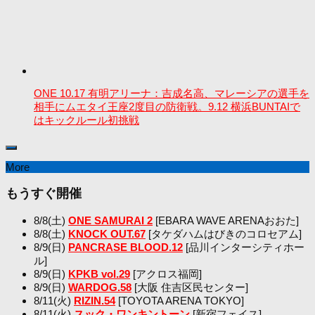
ONE 10.17 有明アリーナ：吉成名高、マレーシアの選手を
相手にムエタイ王座2度目の防衛戦。9.12 横浜BUNTAIで
はキックルール初挑戦
More
もうすぐ開催
8/8(土)
ONE SAMURAI 2
[EBARA WAVE ARENAおおた]
8/8(土)
KNOCK OUT.67
[タケダハムはびきのコロセアム]
8/9(日)
PANCRASE BLOOD.12
[品川インターシティホー
ル]
8/9(日)
KPKB vol.29
[アクロス福岡]
8/9(日)
WARDOG.58
[大阪 住吉区民センター]
8/11(火)
RIZIN.54
[TOYOTA ARENA TOKYO]
8/11(火)
スック・ワンキントーン
[新宿フェイス]