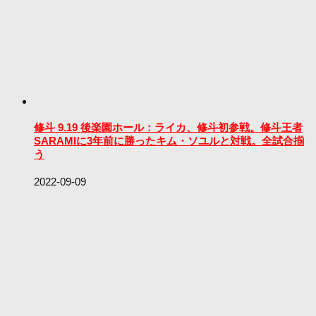
修斗 9.19 後楽園ホール：ライカ、修斗初参戦。修斗王者
SARAMIに3年前に勝ったキム・ソユルと対戦。全試合揃
う
2022-09-09