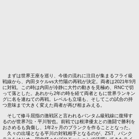
まずは世界王座を巡り、今後の流れに注目が集まるフライ級
戦線から、内田タケルvs大竹陽の再戦が決定。両者は2021年9月
に対戦。この時は内田が冷静に大竹の動きを見極め、RNCで切
って落とした。あれから2年の時を経て両者ともに世界ランキン
グに名を連ねての再戦。レベルも立場も、そしてこの試合の持
つ意味まで大きく変えた両者が再び相まみえる。
そして修斗屈指の激戦区と言われるバンタム級戦線に復帰す
るのが世界7位・平川智也。前戦では根津優太との激闘で勝利を
おさめるも負傷し、1年2ヶ月のブランクを作ることとなった。
久々の出場となる平川の対戦相手となるのが、ZST、パンク