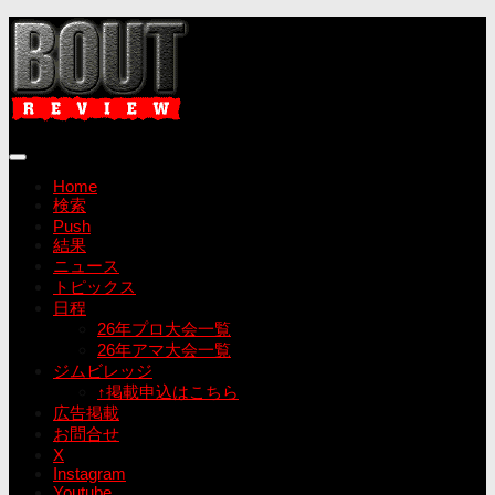
コ
ン
テ
ン
ツ
へ
ス
キ
Home
ッ
検索
プ
Push
結果
ニュース
トピックス
日程
26年プロ大会一覧
26年アマ大会一覧
ジムビレッジ
↑掲載申込はこちら
広告掲載
お問合せ
X
Instagram
Youtube