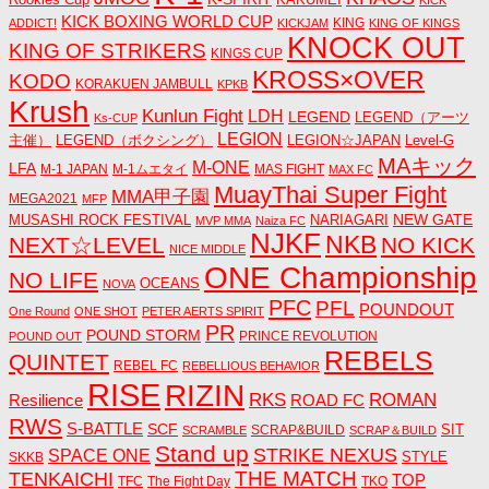
KICK BOXING WORLD CUP
KING
ADDICT!
KICKJAM
KING OF KINGS
KNOCK OUT
KING OF STRIKERS
KINGS CUP
KROSS×OVER
KODO
KORAKUEN JAMBULL
KPKB
Krush
Kunlun Fight
LDH
LEGEND
LEGEND（アーツ
Ks-CUP
LEGION
主催）
LEGEND（ボクシング）
LEGION☆JAPAN
Level-G
MAキック
M-ONE
LFA
M-1 JAPAN
M-1ムエタイ
MAS FIGHT
MAX FC
MuayThai Super Fight
MMA甲子園
MEGA2021
MFP
NEW GATE
MUSASHI ROCK FESTIVAL
NARIAGARI
MVP MMA
Naiza FC
NJKF
NKB
NEXT☆LEVEL
NO KICK
NICE MIDDLE
ONE Championship
NO LIFE
OCEANS
NOVA
PFC
PFL
POUNDOUT
One Round
ONE SHOT
PETER AERTS SPIRIT
PR
POUND STORM
PRINCE REVOLUTION
POUND OUT
REBELS
QUINTET
REBEL FC
REBELLIOUS BEHAVIOR
RISE
RIZIN
RKS
ROMAN
ROAD FC
Resilience
RWS
S-BATTLE
SCF
SIT
SCRAP&BUILD
SCRAMBLE
SCRAP＆BUILD
Stand up
STRIKE NEXUS
SPACE ONE
STYLE
SKKB
THE MATCH
TENKAICHI
TOP
TFC
The Fight Day
TKO