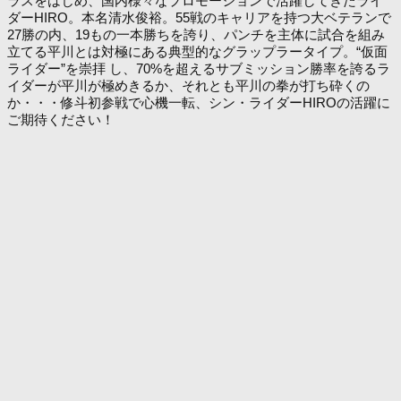
ラスをはじめ、国内様々なプロモーションで活躍してきたライ
ダーHIRO。本名清水俊裕。55戦のキャリアを持つ大ベテランで
27勝の内、19もの一本勝ちを誇り、パンチを主体に試合を組み
立てる平川とは対極にある典型的なグラップラータイプ。“仮面
ライダー”を崇拝 し、70%を超えるサブミッション勝率を誇るラ
イダーが平川が極めきるか、それとも平川の拳が打ち砕くの
か・・・修斗初参戦で心機一転、シン・ライダーHIROの活躍に
ご期待ください！