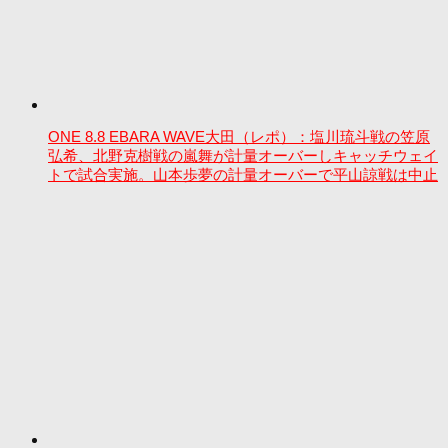
ONE 8.8 EBARA WAVE大田（レポ）：塩川琉斗戦の笠原
弘希、北野克樹戦の嵐舞が計量オーバーしキャッチウェイ
トで試合実施。山本歩夢の計量オーバーで平山諒戦は中止