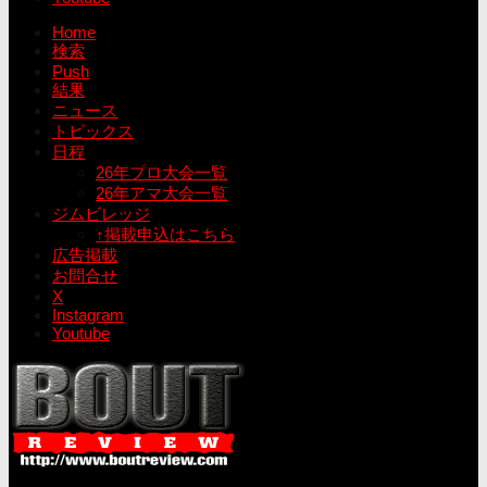
Home
検索
Push
結果
ニュース
トピックス
日程
26年プロ大会一覧
26年アマ大会一覧
ジムビレッジ
↑掲載申込はこちら
広告掲載
お問合せ
X
Instagram
Youtube