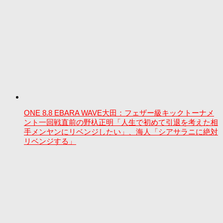
ONE 8.8 EBARA WAVE大田：フェザー級キックトーナメ
ント一回戦直前の野杁正明「人生で初めて引退を考えた相
手メンヤンにリベンジしたい」、海人「シアサラニに絶対
リベンジする」