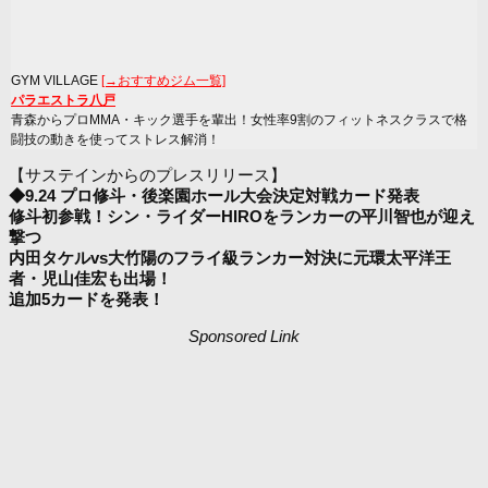
GYM VILLAGE
[→おすすめジム一覧]
パラエストラ八戸
青森からプロMMA・キック選手を輩出！女性率9割のフィットネスクラスで格
闘技の動きを使ってストレス解消！
【サステインからのプレスリリース】
◆9.24 プロ修斗・後楽園ホール大会決定対戦カード発表
修斗初参戦！シン・ライダーHIROをランカーの平川智也が迎え
撃つ
内田タケルvs大竹陽のフライ級ランカー対決に元環太平洋王
者・児山佳宏も出場！
追加5カードを発表！
Sponsored Link