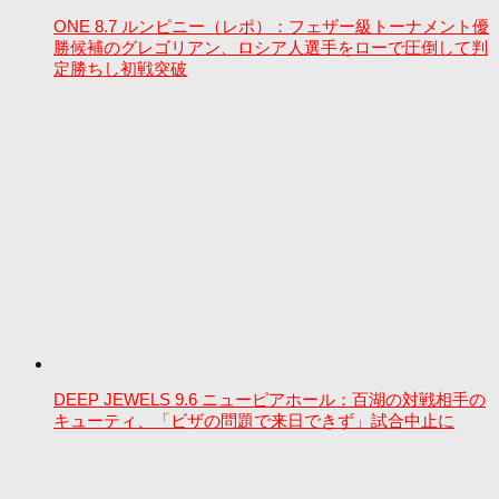
ONE 8.7 ルンピニー（レポ）：フェザー級トーナメント優
勝候補のグレゴリアン、ロシア人選手をローで圧倒して判
定勝ちし初戦突破
DEEP JEWELS 9.6 ニューピアホール：百湖の対戦相手の
キューティ、「ビザの問題で来日できず」試合中止に