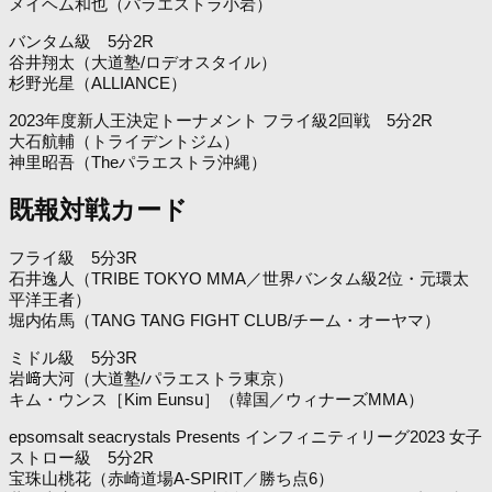
メイヘム和也（パラエストラ小岩）
バンタム級 5分2R
谷井翔太（大道塾/ロデオスタイル）
杉野光星（ALLIANCE）
2023年度新人王決定トーナメント フライ級2回戦 5分2R
大石航輔（トライデントジム）
神里昭吾（Theパラエストラ沖縄）
既報対戦カード
フライ級 5分3R
石井逸人（TRIBE TOKYO MMA／世界バンタム級2位・元環太
平洋王者）
堀内佑馬（TANG TANG FIGHT CLUB/チーム・オーヤマ）
ミドル級 5分3R
岩﨑大河（大道塾/パラエストラ東京）
キム・ウンス［Kim Eunsu］（韓国／ウィナーズMMA）
epsomsalt seacrystals Presents インフィニティリーグ2023 女子
ストロー級 5分2R
宝珠山桃花（赤崎道場A-SPIRIT／勝ち点6）