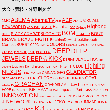
大会・競技・分野別タグ
ABEMA
AbemaTV
ACF
1MC
ALL
AJKN
ADCC
ACB
Bigbang
Bellator
BOX WORLD
BEAST
AROUSAL
BFC
Bgibang
BOM
BOUT
BLACK COMBAT
BLOOM FC
BORDER
BKFC
BRAVE FIGHT
BRAVE
Breakthrough
BreakingDown
COLORS
Combat
BURST
CFFC
CRAZY KING
CMA
Combate Global
DEEP
DEEP
CROSS
DATE
D-SPIRAL
DEAD HEAT
JEWELS
DEEP☆KICK
DEMOLITION
DEFEAT
EM
Fighting
FIGHT CLUB
Eruption
Eternal
Legend
EXECUTIVE FIGHT
NEXUS
GLADIATOR
GAINA魂
GFG
FIRSTMATCH
GLORY
GOAT
GLEAT
GLORY OF HEROES
GLADIATOR KICK
GRACHAN
HEAT
GRANDSLAM
GRACHA
HOLYFIELD JAPAN
IGF
Impact in Paris
IMMAF
HOPE
IBFムエタイ
IMSA
IMPACT
INNOATION
INNOVATION
ISKA
Invicta
IRE
J-GIRLS
iSMOS
INNOVATON
J-NETWORK
JMMAF
JFKO
JMAEXPO
JANJIRA SPIRIT
JMMA
K-1
JMOC
KHAOS
K-SPIRIT
Rookies Cup
KAKUMEI
KICK