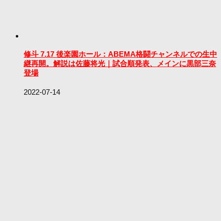
修斗 7.17 後楽園ホール：ABEMA格闘チャンネルでの生中
継再開。解説は佐藤将光｜試合順発表、メインに黒部三奈
登場
2022-07-14