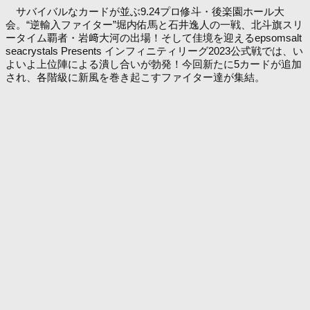
サバイバルなカードが並ぶ9.24プロ修斗・後楽園ホール大
会。“逆輸入ファイター”堀内佑馬と石井逸人の一戦、北斗旗スリ
ータイム覇者・岩﨑大河の出場！そして佳境を迎えるepsomsalt
seacrystals Presents インフィニティリーグ2023公式戦では、い
よいよ上位陣による潰し合いが勃発！今回新たに5カードが追加
され、各階級に新風を巻き起こすファイター達が集結。