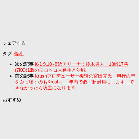
シェアする
タグ:
修斗
次の記事
K-1 9.10 横浜アリーナ：鈴木勇人、18戦17勝
(7KO)1敗のモロッコ人選手と対戦
前の記事
Krushプロデューサー復帰の宮田充氏「興行の型
をぶっ壊すのもKrush」「年内で必ず超満員にします。で
きなかったら坊主になります」
おすすめ