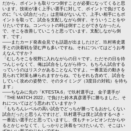
だから、ポイントも取りつつ倒すことが必要になってくると思
います。技術が凄く上手い選手に対して、ポイントで負けてる
のに『いい試合だった』は意味がないんで。上手い相手にもポ
イントを取って、試合を支配しながら倒す。そういうことをや
りたいですね。コンペットの時は倒すことができなかったん
で、そこを改善していこうと思っています。支配しながら倒
す、です」
――またカード発表会見でも話題が出ましたけど、玖村将史選
手との決着戦を望む声も多いですね。それについてはどうお考
えなんですか？
「むしろそこを視野に入れながらの日々です。ただその日を待
つんじゃなくて、俺は試合をしながら待つ。もちろん試合する
っていうのはリスクがあることなんですよ。一番直近の動きを
見られて対策も練られますからね。でもそれも含めて、試合を
していく攻めの姿勢で、そのタイミング（3度目の対戦）を待ち
ます」
――ちなみに先の「K’FESTA.6」で玖村選手は、金子選手が
「THE MATCH 2022」で負けた鈴木真彦選手に勝ちました。そ
れについてはどう思われていますか？
「もちろんレベルの高い試合でどっちが勝ってもおかしくない
試合だったと思うんですけど、玖村選手は僕と試合するべき・
一番近い選手だと思っていますし、僕もチャンピオンだからや
るとかじゃなくて、しっかりと決着をつけたいんで、そこはい
ずれいい形でやりたいですね」