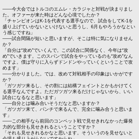
――今大会ではトルコのエムレ・カラジャと対戦が決まりまし
た。オファーが来た時はどんな心境でしたか？
「チャンピオンはK-1を代表する選手なので、試合をしてK-1を
盛り上げていかないといけないと思うし、6月もやろうかなとい
う感じですね」
――試合間隔が短いと思いますが、そこは特に気になりません
か？
「自分は“攻め”でいくんで。この試合に関係なく、今年は“攻
め”でいきます。このスパンで試合をやっているのも“攻め”なん
ですよ。僕は守りに入らずドンドンやっていくということで攻
めます」
――分かりました。では、改めて対戦相手の印象はいかがです
か？
「ガツガツ来るし、その割には結構フェイントとかもかけてく
る選手なんですよ。ただガツガツ来るだけじゃないから、いい
試合になるなと思います」
――自分とは噛み合いそうだなと思いますか？
「ガツガツ来て、パンチで来るんで、完全に噛み合うと思いま
す」
――この相手なら前回のコンペット戦で見せきれなかった爆発
力的な部分も見せきれるということですか？
「それも見せきれるかなと思います。そういうのを見せないと
会場も盛り上がらないですからね」