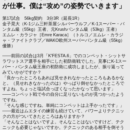
が仕事。僕は“攻め”の姿勢でいきます」
第17試合 56kg契約 3分3R（延長1R）
金子晃大（K-1ジム三軒茶屋シルバーウルフ／K-1スーパー・バ
ンタム級（55kg）王者、元Krushバンタム級（53kg）王者）
エムレ・カラジャ［Emre Karaca］（トルコ／エムレ・カラジ
ャ・ファイトクラブ／WAKO欧州スーパーバンタム級（55kg）
優勝）
――前回の試合は3月「K’FESTA.6」でのコンペット・シットサ
ラワットスア選手を相手にした初防衛戦でした。見事にK-1スー
パー・バンタム級王座の初防衛に成功しましたが、振り返って
みていかがですか？
「良かったところもあれば見せきれなかったところもあるかな
と。（見せれきなかったのは）やっぱり倒せなかったところで
すよね。ちょっと塩試合っぽくなったかなって思います」
――コンペット戦で今の自分に足りないものが見つかったよう
ですね。
「そんな感じですね。単純にコンペットは上手かったです」」
――最近はムエタイの練習も続けていて、パワーよりテクニッ
クの方がついてきたところはありますか？
「そんなことはないですよ。そんなことはないですけど、テク
ニックも必要じゃないですか。テクニックのある相手を倒そう