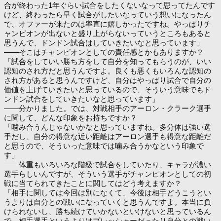
合が終わった1年ぐらい試合をしたくないなって思ってたんです
けど、終わったら早く試合がしたいなっていう想いになったん
で、オファーが来たのは率直に嬉しかったですね。やっぱりチ
ャンピオンが出ないと盛り上がらないっていうところもあると
思うんで、ドンドン試合はしていきたいなと思っています」
――そこはチャンピオンとしての責任感とかもありますか？
「試合をしていい勝ち方をして自分を知ってもらうのが、いい
認知のされ方だと思うんですよ。良くも悪くもいろんな認知の
され方があると思うんですけど、自分はやっぱり試合で自分の
価値を上げていきたいと思っているので、そういう意味でもド
ンドン試合をしていきたいなと思っています」
――分かりました。では、対戦相手のアーロン・クラーク選手
に関して、どんな印象をお持ちですか？
「噛み合うんじゃないかなと思っていますね。多分体は強い選
手だし、自分の得意な近い距離はアーロン選手も得意な距離だ
と思うので、そういった意味では噛み合うかなという印象で
す」
――体重もいろいろな階級で試合をしていたり、キャラが濃い
選手らしいんですが、そういう選手がチャンピオンとしての初
戦に当てられてきたことに関してはどう考えますか？
「相手に関しては今回は別になくて、今後は相手どうこうとい
うよりは自分との戦いになっていくと思うんですよ。本当に負
けられないし、勝ち続けていかないといけないと思っているん
で、相手選手というよりはプレッシャーだったり自分との戦い