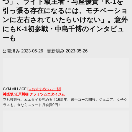
つ」、ライト級王者・与座優貴「K-1を
引っ張る存在になるには、モチベーショ
ンに左右されていたらいけない」。意外
にもK-1初参戦・中島千博のインタビュ
ーも
公開済み
2023-05-26
· 更新済み
2023-05-26
GYM VILLAGE
[→おすすめジム一覧]
神楽坂 江戸川橋 クラミツムエタイジム
立ち技最強、ムエタイを究める！16周年、選手コース開設。ジュニア、女子ク
ラスも。今ならスタート月会費0円！