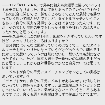
――3.12「K’FESTA.6」で見事に朝久泰央選手に勝ってK-1ライ
ト級王者になりました。改めて振り返ってみていかがですか？
「あの試合に関しては、勝ち方じゃなくてどんな展開でも勝つ
っていう想いで臨んだんですけど、タイトルマッチということ
もあって自分の実力を発揮することはできなかったんです。た
だ、その苦しい展開の中でもしっかり勝ちを獲れたのは大きか
ったのかなと思っています」
――朝久選手とはこの約1年間、因縁を引きずっていたわけです
けど、スッキリしたところはありますか？
「自分的にはそんなに因縁っていうのはなくて……ただタイト
ルマッチを早くやりたいなっていうだけだったので。朝久選手
に対しての想いっていうのは別にないし、想い入れも別になか
ったですから。ただ、日本人選手で一番強いのは朝久選手だっ
たと思うし、これからは対世界なのかなと自分の中では思って
います」
――ベルトが自分の手元に来て、チャンピオンとしての実感は
湧いていますか？
「半々ですかね。自分の手元にベルトがあるのがまだ信じられ
ないっていう気持ちもありますし、逆に立場上チャンピオンに
なったんで、いつも以上に気が抜けないっていうところもある
んですけど、良くも悪くも実感は少しずつ芽生えてきてます」