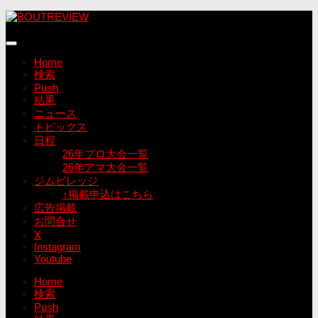
コ
ン
テ
ン
Home
ツ
検索
へ
Push
ス
結果
キ
ニュース
ッ
トピックス
プ
日程
26年プロ大会一覧
26年アマ大会一覧
ジムビレッジ
↑掲載申込はこちら
広告掲載
お問合せ
X
Instagram
Youtube
Home
検索
Push