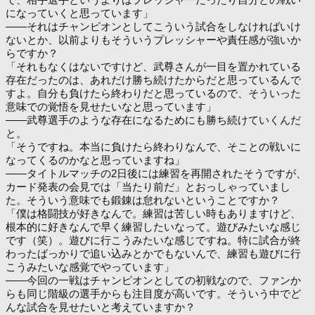
になっていくと思っています」
――それはチャンピオンとしてこういう試合をしなければいけ
ないとか、以前よりもそういうプレッシャーや責任感が強いか
らですか？
「それもなくはないですけど、武尊さんが一目を置かれている
存在だったのは、あれだけ勝ち続けたからだと思っているんで
すよ。自分も負けたら終わりだと思っているので、そういった
意味での覚悟を見せたいなと思っています」
――武尊選手のような存在になるためにも勝ち続けていくんだ
と。
「そうですね。本当に負けたら終わりなんで、そことの戦いに
なってくるのかなと思っていますね」
――タイトルマッチの2日後には練習を再開されたそうですが、
カード発表の会見では「当たり前だ」とおっしゃっていまし
た。そういう意味でも鍛錬は怠れないということですか？
「僕は格闘技が好きなんで。練習は苦しい時もありますけど、
根本的に好きなんで早く練習したいなって。遊びみたいな感じ
です（笑）。遊びに行こうみたいな感じですね。特に試合が終
わったばっかりで追い込みとかでもないんで、練習も遊びに行
こうみたいな感覚でやっています」
――今回の一戦はチャンピオンとしての初戦なので、ファンか
らも同じ階級の選手からも注目度が高いです。そういう中でど
んな試合を見せたいと考えていますか？