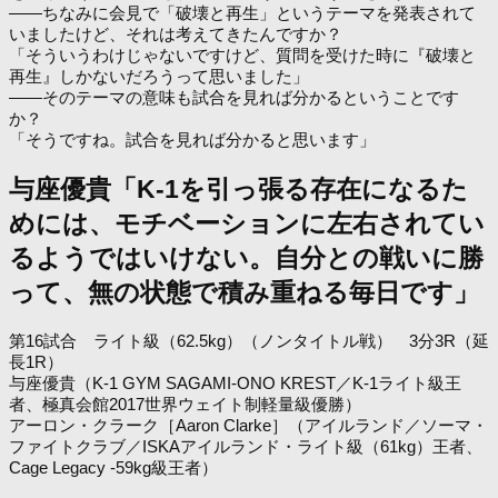
――ちなみに会見で「破壊と再生」というテーマを発表されて
いましたけど、それは考えてきたんですか？
「そういうわけじゃないですけど、質問を受けた時に『破壊と
再生』しかないだろうって思いました」
――そのテーマの意味も試合を見れば分かるということです
か？
「そうですね。試合を見れば分かると思います」
与座優貴「K-1を引っ張る存在になるた
めには、モチベーションに左右されてい
るようではいけない。自分との戦いに勝
って、無の状態で積み重ねる毎日です」
第16試合 ライト級（62.5kg）（ノンタイトル戦） 3分3R（延
長1R）
与座優貴（K-1 GYM SAGAMI-ONO KREST／K-1ライト級王
者、極真会館2017世界ウェイト制軽量級優勝）
アーロン・クラーク［Aaron Clarke］（アイルランド／ソーマ・
ファイトクラブ／ISKAアイルランド・ライト級（61kg）王者、
Cage Legacy -59kg級王者）