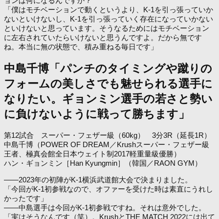
ョンは何になるんですか？
「僕はモチベーションで動くというより、K-1を引っ張っていか
ないといけないし、K-1を引っ張っていく存在になっていかない
といけないと思っています。そうなるためにはモチベーション
に左右されていたらいけないと思うんですよ。だから無です
ね。本当に無の状態で、積み重ねる毎日です」
中島千博「パンチのタイミングや蹴りの
フォームの美しさでも魅せられる選手に
なりたい。ギョンミン選手の若さと勢い
に負けないように戦って勝ちます」
第12試合 スーパー・フェザー級（60kg） 3分3R（延長1R）
中島千博（POWER OF DREAM／Krushスーパー・フェザー級
王者、極真会館全日本ウェイト制2017軽重量級優勝）
ハン・ギョンミン［Han Kyungmin］（韓国／RAON GYM）
――2023年の初陣がK-1横浜武道館大会で決まりました。
「今回がK-1初参戦なので、オファーを受けた時は素直にうれし
かったです」
――中島選手は今回がK-1初参戦ですね。それは意外でした。
「実はそうなんです（笑）。KrushとTHE MATCH 2022には出て