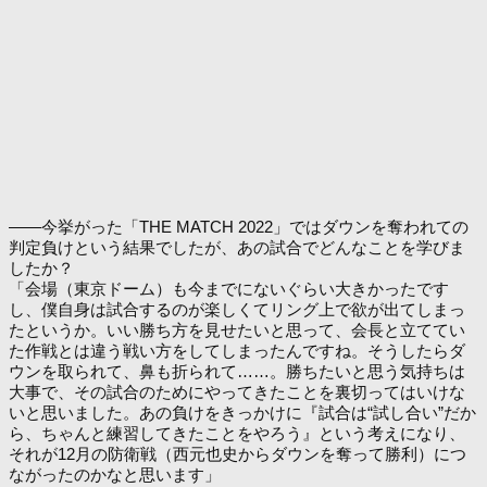
――今挙がった「THE MATCH 2022」ではダウンを奪われての
判定負けという結果でしたが、あの試合でどんなことを学びま
したか？
「会場（東京ドーム）も今までにないぐらい大きかったです
し、僕自身は試合するのが楽しくてリング上で欲が出てしまっ
たというか。いい勝ち方を見せたいと思って、会長と立ててい
た作戦とは違う戦い方をしてしまったんですね。そうしたらダ
ウンを取られて、鼻も折られて……。勝ちたいと思う気持ちは
大事で、その試合のためにやってきたことを裏切ってはいけな
いと思いました。あの負けをきっかけに『試合は“試し合い”だか
ら、ちゃんと練習してきたことをやろう』という考えになり、
それが12月の防衛戦（西元也史からダウンを奪って勝利）につ
ながったのかなと思います」