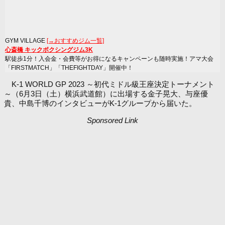
GYM VILLAGE
[→おすすめジム一覧]
心斎橋 キックボクシングジム3K
駅徒歩1分！入会金・会費等がお得になるキャンペーンも随時実施！アマ大会
「FIRSTMATCH」「THEFIGHTDAY」開催中！
K-1 WORLD GP 2023 ～初代ミドル級王座決定トーナメント
～（6月3日（土）横浜武道館）に出場する金子晃大、与座優
貴、中島千博のインタビューがK-1グループから届いた。
Sponsored Link