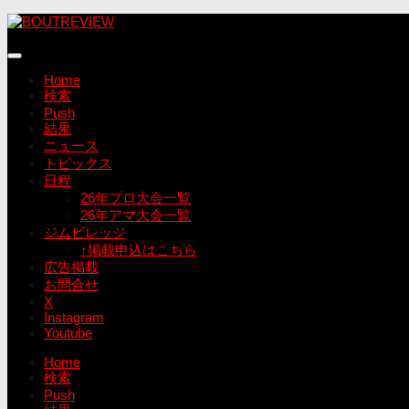
コ
ン
テ
ン
Home
ツ
検索
へ
Push
ス
結果
キ
ニュース
ッ
トピックス
プ
日程
26年プロ大会一覧
26年アマ大会一覧
ジムビレッジ
↑掲載申込はこちら
広告掲載
お問合せ
X
Instagram
Youtube
Home
検索
Push