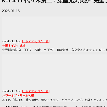
K-1 4.11 代々木第二：須藤元気氏が“完全
2026-01-15
GYM VILLAGE
[→おすすめジム一覧]
中野トイカツ道場
中野駅徒歩3分。平日7～23時、土日祝7～18時営業。入会金＆月謝“まるまる1ヶ
GYM VILLAGE
[→おすすめジム一覧]
パワーオブドリーム札幌
地下鉄「北24条」徒歩10秒。MMA・キック・グラップリング。初級キック＆フ