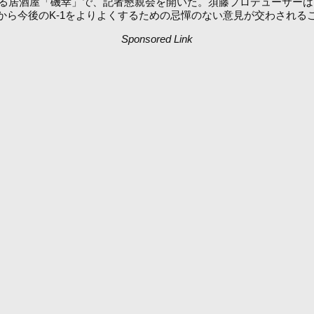
する居酒屋「磯幸」で、記者懇親会を開いた。須藤プロデューサーは
後のK-1をよりよくするための忌憚のない意見が交わされることとな
Sponsored Link