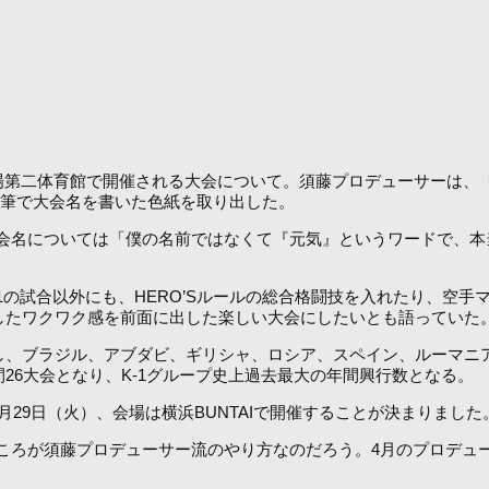
場第二体育館で開催される大会について。須藤プロデューサーは、
」と直筆で大会名を書いた色紙を取り出した。
名については「僕の名前ではなくて『元気』というワードで、本当
の試合以外にも、HERO’Sルールの総合格闘技を入れたり、空
にしたワクワク感を前面に出した楽しい大会にしたいとも語っていた
し、ブラジル、アブダビ、ギリシャ、ロシア、スペイン、ルーマニア
間26大会となり、K-1グループ史上過去最大の年間興行数となる。
月29日（火）、会場は横浜BUNTAIで開催することが決まりまし
ろが須藤プロデューサー流のやり方なのだろう。4月のプロデュー