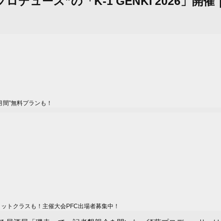
プロデュース”の「K-1 GENKI 2026」開催
月間”無料プランも！
ィットクラスも！主催大会PFC出場者募集中！