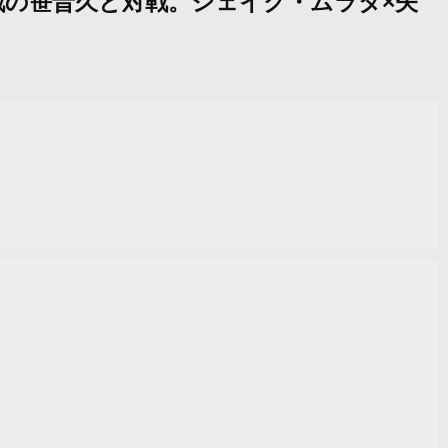
参戦の笹晋久と対戦。ジェイク・ムラタ×矢