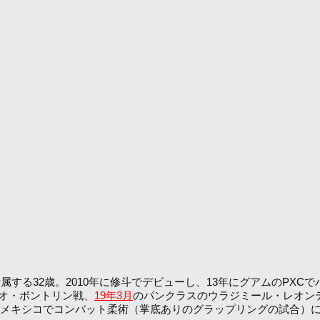
32歳。2010年に修斗でデビューし、13年にグアムのPXCでバ
ェリオ・ボントリン戦、
19年3月
のパンクラスのウラジミール・レオンテ
はメキシコでコンバット柔術（掌底ありのグラップリングの試合）