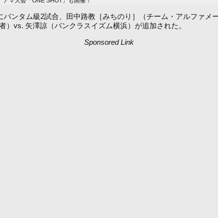
マ大会「ONE SHOT」も開催！
ーデン）にバンタム級2試合、田中路教［みちのり］（チーム・アルファメ
ST級王者）vs. 矢澤諒（パンクラスイズム横浜）が追加された。
Sponsored Link