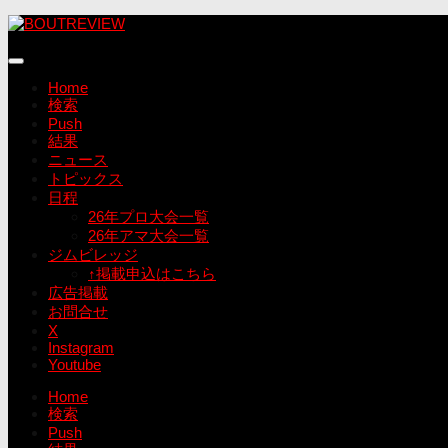
コ
ン
テ
ン
Home
ツ
検索
へ
Push
ス
結果
キ
ニュース
ッ
トピックス
プ
日程
26年プロ大会一覧
26年アマ大会一覧
ジムビレッジ
↑掲載申込はこちら
広告掲載
お問合せ
X
Instagram
Youtube
Home
検索
Push