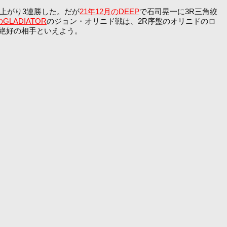
に上がり3連勝した。だが
21年12月のDEEP
で石司晃一に3R三角絞
GLADIATOR
のジョン・オリニド戦は、2R序盤のオリニドのロ
絶好の相手といえよう。