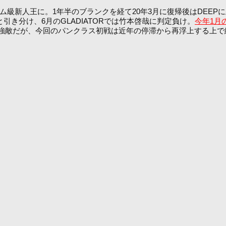
ム級新人王に。1年半のブランクを経て20年3月に復帰後はDEEP
引き分け、6月のGLADIATORでは竹本啓哉に判定負け。
今年1月の
強敵だが、今回のパンクラス初戦は近年の停滞から再浮上する上で