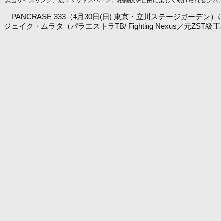
試合サイズリング、広々マットスペース。格闘技を自由に楽しく続けられるジム。ア
PANCRASE 333（4月30日(日) 東京・立川ステージガ
ジェイク・ムラタ（パラエストラTB/ Fighting Nexus／元Z