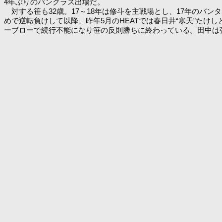
4年ぶりのパンクラス出場だ。
対する笹も32歳。17～18年は修斗を主戦場とし、17年のバンタ
めで逆転負けして以降、昨年5月のHEATでは春日井“寒天”たけしと
ーブローで続行不能になり笹の反則勝ちに終わっている。田中は