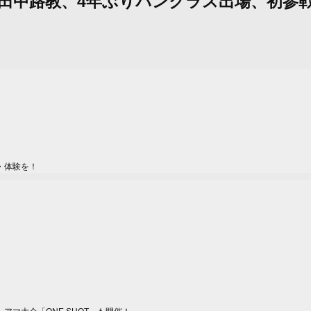
ン：田中路教、4年ぶりパンクラス出場、初
・体験を！