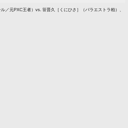
ール／元PXC王者）vs. 笹晋久［くにひさ］（パラエストラ柏）、