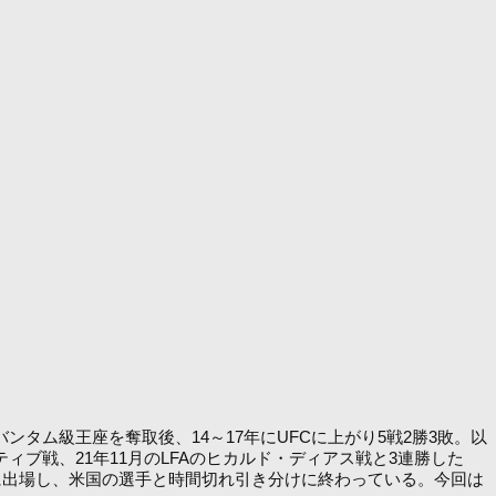
ンタム級王座を奪取後、14～17年にUFCに上がり5戦2勝3敗。以
ィブ戦、21年11月のLFAのヒカルド・ディアス戦と3連勝した
に出場し、米国の選手と時間切れ引き分けに終わっている。今回は