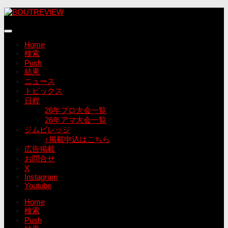
コ
ン
テ
ン
Home
ツ
検索
へ
Push
ス
結果
キ
ニュース
ッ
トピックス
プ
日程
26年プロ大会一覧
26年アマ大会一覧
ジムビレッジ
↑掲載申込はこちら
広告掲載
お問合せ
X
Instagram
Youtube
Home
検索
Push