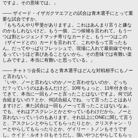
ですよ。その意味では。」
―― ザイード・イザガクマエフとの試合は青木選手にとって重
要な試合ですか。
「もちろんやり甲斐がありますよ。これはあんまり言うと嫌な
のかもしれないけど。もう一個、二つ候補を言われて。もう一
つは割とレジェンドマッチ寄りなカードと。もう一つはこの
（ザイードとの）カードを言われて、これやるって言ったも
ん。だってやっぱりフレッシュで、現場に入れて最前線でやれ
るっていうほど喜びあることないから。その意味では有難い楽
しみですよ。本当に有難いと思っている。」
―― チャトリ会長によると青木選手はどんな対戦相手にもノー
と言わない。
「いや、ノーと言わないのかノーと言わせないのか、どっち
だ？っていうのはあるんだけど。10年ちょっと、11年付き合っ
てきて、本当に一回もノーと言ったことはないですよ。何で試
合組まないの？とか、何試合組んでね、って言ったことはあり
ますけど。来た試合は一回もノーって言ったことはないなぁ。
でも、それはアスクレンとかとやっているわけだから。ノーと
言わないっていうのもあります。それ以上にONEに関して言う
と、アスクレンとやらしてもらったりとか、クリスチャン・リ
ーとやらしてもらったりとか。ゲイリー・トノンもそうです
し。ケイド・ルオトロもそうだし、強いやつとやらしてもらっ