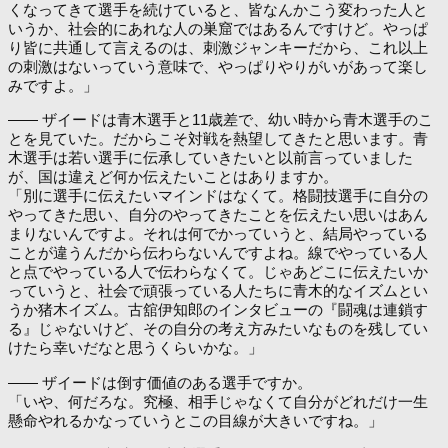
くなってきて選手を続けていると、皆なんかこう変わった人と
いうか、社会的にあれな人の巣窟ではあるんですけど。やっぱ
り皆に共通して言えるのは、刺激ジャンキーだから、これ以上
の刺激はないっていう意味で、やっぱりやりがいがあって楽し
みですよ。」
―― ザイードは青木選手と11歳差で、幼い時から青木選手のこ
とを見ていた。だからこそ対戦を熱望してきたと思います。青
木選手は若い選手に伝承していきたいと以前言っていました
が、国は違えど何か伝えたいことはありますか。
「別に選手に伝えたいマインドはなくて。格闘技選手に自分の
やってきた思い、自分のやってきたことを伝えたい思いはあん
まりないんですよ。それは何でかっていうと、結局やっている
ことが違うんだから伝わらないんですよね。線でやっている人
と点でやっている人で伝わらなくて。じゃあどこに伝えたいか
っていうと、社会で頑張っている人たちに青木的なイズムとい
うか猪木イズム。古舘伊知郎のインタビューの『闘魂は連鎖す
る』じゃないけど、その自分の考え方みたいなものを残してい
けたら幸いだなと思うくらいかな。」
―― ザイードは倒す価値のある選手ですか。
「いや、何だろな。究極、相手じゃなくて自分がどれだけ一生
懸命やれるかなっていうとこの目線が大きいですね。」