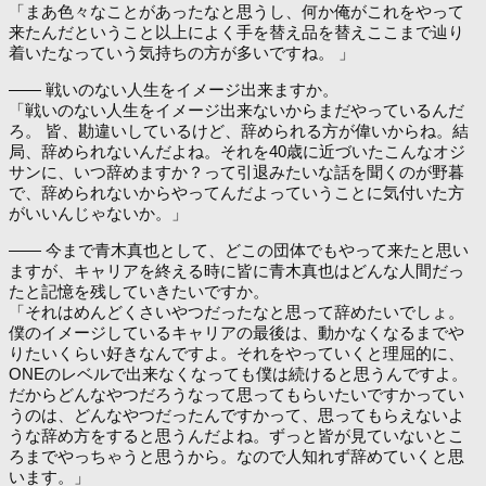
「まあ色々なことがあったなと思うし、何か俺がこれをやって
来たんだということ以上によく手を替え品を替えここまで辿り
着いたなっていう気持ちの方が多いですね。 」
―― 戦いのない人生をイメージ出来ますか。
「戦いのない人生をイメージ出来ないからまだやっているんだ
ろ。 皆、勘違いしているけど、辞められる方が偉いからね。結
局、辞められないんだよね。それを40歳に近づいたこんなオジ
サンに、いつ辞めますか？って引退みたいな話を聞くのが野暮
で、辞められないからやってんだよっていうことに気付いた方
がいいんじゃないか。」
―― 今まで青木真也として、どこの団体でもやって来たと思い
ますが、キャリアを終える時に皆に青木真也はどんな人間だっ
たと記憶を残していきたいですか。
「それはめんどくさいやつだったなと思って辞めたいでしょ。
僕のイメージしているキャリアの最後は、動かなくなるまでや
りたいくらい好きなんですよ。それをやっていくと理屈的に、
ONEのレベルで出来なくなっても僕は続けると思うんですよ。
だからどんなやつだろうなって思ってもらいたいですかってい
うのは、どんなやつだったんですかって、思ってもらえないよ
うな辞め方をすると思うんだよね。ずっと皆が見ていないとこ
ろまでやっちゃうと思うから。なので人知れず辞めていくと思
います。」