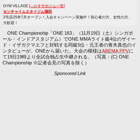
GYM VILLAGE
[→おすすめジム一覧]
センチャイムエタイジム蒲田
3号店25年7月オープン！入会キャンペーン実施中！初心者の方、女性の方、
大歓迎！
ONE Championship「ONE 163」（11月19日（土）シンガポ
ール・インドアスタジアム）でONE MMAライト級4位のザイー
ド・イザガクマエフと対戦する同級5位・元王者の青木真也のイ
ンタビューが、ONEから届いた。大会の模様は
ABEMA PPV
に
て19日19時より全試合独占生中継される。（写真：(C) ONE
Championship ※記者会見の写真を除く）
Sponsored Link