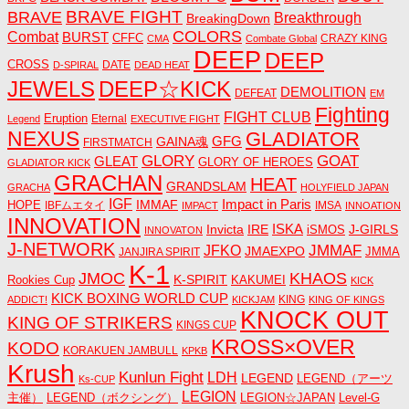
BRAVE FIGHT
BRAVE
Breakthrough
BreakingDown
COLORS
Combat
BURST
CFFC
CRAZY KING
CMA
Combate Global
DEEP
DEEP
CROSS
DATE
D-SPIRAL
DEAD HEAT
JEWELS
DEEP☆KICK
DEMOLITION
DEFEAT
EM
Fighting
FIGHT CLUB
Eruption
Eternal
Legend
EXECUTIVE FIGHT
NEXUS
GLADIATOR
GAINA魂
GFG
FIRSTMATCH
GLORY
GOAT
GLEAT
GLORY OF HEROES
GLADIATOR KICK
GRACHAN
HEAT
GRANDSLAM
GRACHA
HOLYFIELD JAPAN
IGF
Impact in Paris
IMMAF
HOPE
IBFムエタイ
IMSA
IMPACT
INNOATION
INNOVATION
ISKA
Invicta
IRE
J-GIRLS
iSMOS
INNOVATON
J-NETWORK
JMMAF
JFKO
JMAEXPO
JANJIRA SPIRIT
JMMA
K-1
JMOC
KHAOS
K-SPIRIT
Rookies Cup
KAKUMEI
KICK
KICK BOXING WORLD CUP
KING
ADDICT!
KICKJAM
KING OF KINGS
KNOCK OUT
KING OF STRIKERS
KINGS CUP
KROSS×OVER
KODO
KORAKUEN JAMBULL
KPKB
Krush
Kunlun Fight
LDH
LEGEND
LEGEND（アーツ
Ks-CUP
LEGION
主催）
LEGEND（ボクシング）
LEGION☆JAPAN
Level-G