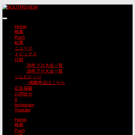
コ
ン
テ
ン
Home
ツ
検索
へ
Push
ス
結果
キ
ニュース
ッ
トピックス
プ
日程
26年プロ大会一覧
26年アマ大会一覧
ジムビレッジ
↑掲載申込はこちら
広告掲載
お問合せ
X
Instagram
Youtube
Home
検索
Push