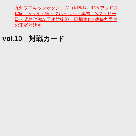
九州プロキックボクシング（KPKB）9.25 アクロス
福岡：Sライト級・ダルビッシュ黒木、Sフェザー
級・児島伸弥が王座防衛戦。日畑達也×佐藤九里虎
の王者対決も
vol.10 対戦カード