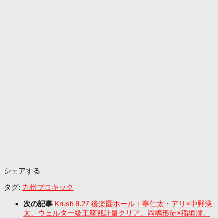
シェアする
タグ:
九州プロキック
次の記事
Krush 8.27 後楽園ホール：寧仁太・アリ×中野滉
太、ウェルター級王座戦計量クリア。岡嶋形徒×稲垣澪、