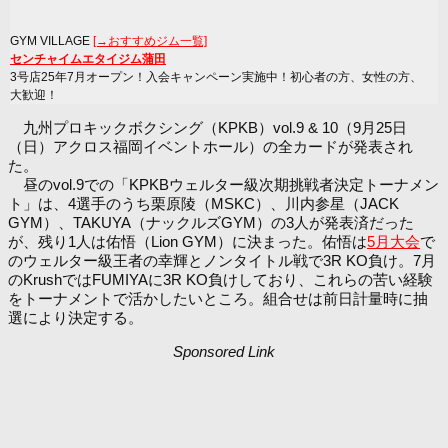
GYM VILLAGE
[→おすすめジム一覧]
センチャイムエタイジム蒲田
3号店25年7月オープン！入会キャンペーン実施中！初心者の方、女性の方、
大歓迎！
九州プロキックボクシング（KPKB）vol.9 & 10（9月25日
（日）アクロス福岡イベントホール）の全カードが発表され
た。
昼のvol.9での「KPKBウェルター級次期挑戦者決定トーナメン
ト」は、4選手のうち栗原陵（MSKC）、川内参星（JACK
GYM）、TAKUYA（ナックルズGYM）の3人が発表済だった
が、残り1人は佑悟（Lion GYM）に決まった。佑悟は
5月大会
で
のウェルター級王者の幸輝とノンタイトル戦で3R KO負け。7月
のKrushではFUMIYAに3R KO負けしており、これらの苦い経験
をトーナメントで活かしたいところ。組合せは前日計量時に抽
選により決定する。
Sponsored Link