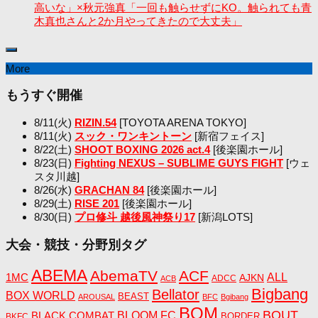
高いな」×秋元強真「一回も触らせずにKO。触られても青
木真也さんと2か月やってきたので大丈夫」
More
もうすぐ開催
8/11(火)
RIZIN.54
[TOYOTA ARENA TOKYO]
8/11(火)
スック・ワンキントーン
[新宿フェイス]
8/22(土)
SHOOT BOXING 2026 act.4
[後楽園ホール]
8/23(日)
Fighting NEXUS – SUBLIME GUYS FIGHT
[ウェ
スタ川越]
8/26(水)
GRACHAN 84
[後楽園ホール]
8/29(土)
RISE 201
[後楽園ホール]
8/30(日)
プロ修斗 越後風神祭り17
[新潟LOTS]
大会・競技・分野別タグ
ABEMA
AbemaTV
ACF
1MC
ALL
AJKN
ADCC
ACB
Bigbang
Bellator
BOX WORLD
BEAST
AROUSAL
BFC
Bgibang
BOM
BOUT
BLACK COMBAT
BLOOM FC
BORDER
BKFC