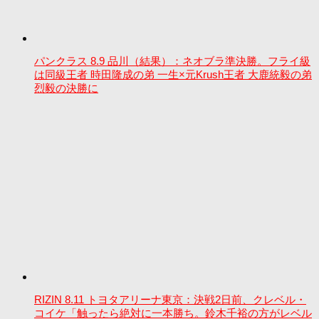
パンクラス 8.9 品川（結果）：ネオブラ準決勝。フライ級
は同級王者 時田隆成の弟 一生×元Krush王者 大鹿統毅の弟
烈毅の決勝に
RIZIN 8.11 トヨタアリーナ東京：決戦2日前、クレベル・
コイケ「触ったら絶対に一本勝ち。鈴木千裕の方がレベル