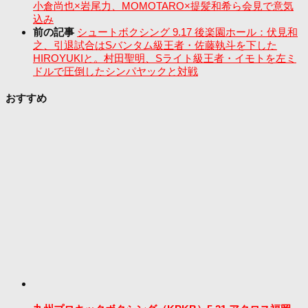
小倉尚也×岩尾力、MOMOTARO×提髪和希ら会見で意気
込み
前の記事
シュートボクシング 9.17 後楽園ホール：伏見和
之、引退試合はSバンタム級王者・佐藤執斗を下した
HIROYUKIと。村田聖明、Sライト級王者・イモトを左ミ
ドルで圧倒したシンパヤックと対戦
おすすめ