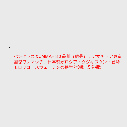
パンクラス＆JMMAF 8.9 品川（結果）：アマチュア東京
国際ワンマッチ。日本勢がロシア・タジキスタン・台湾・
モロッコ・スウェーデンの選手と9戦し5勝4敗