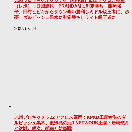
九州プロキックボクシング（KPKB）5.21 アクロス福岡
（レポ）：日畑達也、PRANDAMに判定勝ち。藤岡裕
平、田村ヒビキからダウン奪い勝利しミドル級王者に。歩
夢、ダルビッシュ黒木に判定勝ちしライト級王者に
2023-05-24
九州プロキック 5.22 アクロス福岡：KPKB王座奪取のダ
ルビッシュ黒木、復帰戦の元J-NETWORK王者・岩崎悠斗
と対戦。銀次、尚幸と防衛戦