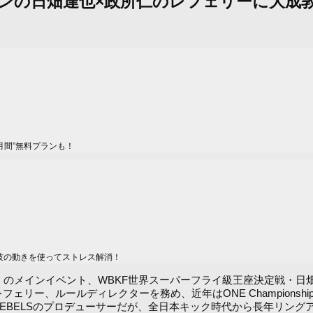
メインの日畑達也×政所仁のレフェリーに大
月間”無料プランも！
技の動きを使ってストレス解消！
岡）のメインイベント、WBKF世界スーパーフライ級王座決定戦・日畑
フェリー、ルールディレクターを務め、近年はONE Champion
・REBELSのプロデューサーだが、全日本キック時代から長年リン