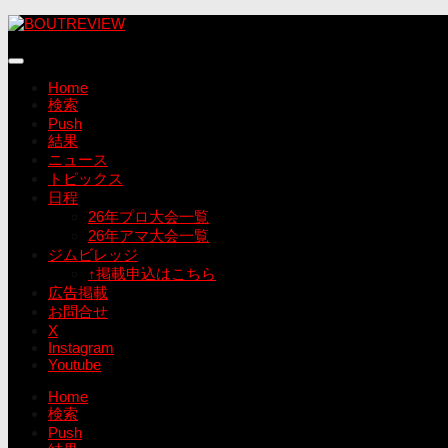
コ
ン
テ
ン
Home
ツ
検索
へ
Push
ス
結果
キ
ニュース
ッ
トピックス
プ
日程
26年プロ大会一覧
26年アマ大会一覧
ジムビレッジ
↑掲載申込はこちら
広告掲載
お問合せ
X
Instagram
Youtube
Home
検索
Push