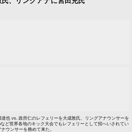
成敦氏、リングアナに宮田充氏
達也 vs. 政所仁のレフェリーを大成敦氏、リングアナウンサーを
shipなど世界各地のキック大会でもレフェリーとして招へいされてい
グアナウンサーを務めて来た。