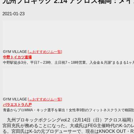
九州プロキック 2.14 アクロス福岡：
2021-01-23
GYM VILLAGE
[→おすすめジム一覧]
中野トイカツ道場
中野駅徒歩3分。平日7～23時、土日祝7～18時営業。入会金＆月謝“まるまる1ヶ
GYM VILLAGE
[→おすすめジム一覧]
パラエストラ八戸
青森からプロMMA・キック選手を輩出！女性率9割のフィットネスクラスで格闘
九州プロキックボクシングvol.2（2月14日（日）アクロス福
宮田充氏が務めることになった。大成氏はFEG主催時代のK-1のレ
る。宮田氏はK-1の元プロデューサーで、現在はKNOCK OUT