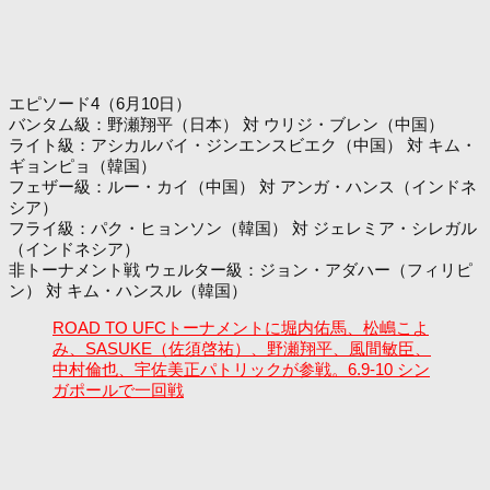
エピソード4（6月10日）
バンタム級：野瀬翔平（日本） 対 ウリジ・ブレン（中国）
ライト級：アシカルバイ・ジンエンスビエク（中国） 対 キム・
ギョンピョ（韓国）
フェザー級：ルー・カイ（中国） 対 アンガ・ハンス（インドネ
シア）
フライ級：パク・ヒョンソン（韓国） 対 ジェレミア・シレガル
（インドネシア）
非トーナメント戦 ウェルター級：ジョン・アダハー（フィリピ
ン） 対 キム・ハンスル（韓国）
ROAD TO UFCトーナメントに堀内佑馬、松嶋こよ
み、SASUKE（佐須啓祐）、野瀬翔平、風間敏臣、
中村倫也、宇佐美正パトリックが参戦。6.9-10 シン
ガポールで一回戦