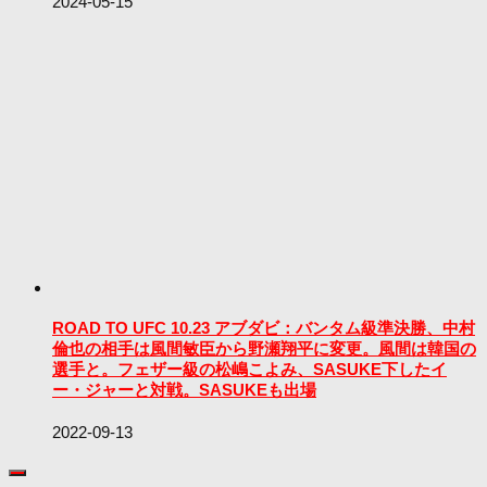
2024-05-15
ROAD TO UFC 10.23 アブダビ：バンタム級準決勝、中村
倫也の相手は風間敏臣から野瀬翔平に変更。風間は韓国の
選手と。フェザー級の松嶋こよみ、SASUKE下したイ
ー・ジャーと対戦。SASUKEも出場
2022-09-13