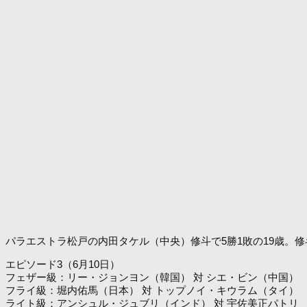
パラエストラ松戸の内田タケル（中央）修斗で5勝1敗の19歳。修
エピソード3（6月10日）
フェザー級：リー・ジョンヨン（韓国） 対 シエ・ビン（中国）
フライ級：堀内佑馬（日本） 対 トップノイ・キウラム（タイ）
ライト級：アンシュル・ジュブリ（インド） 対 宇佐美正パトリ