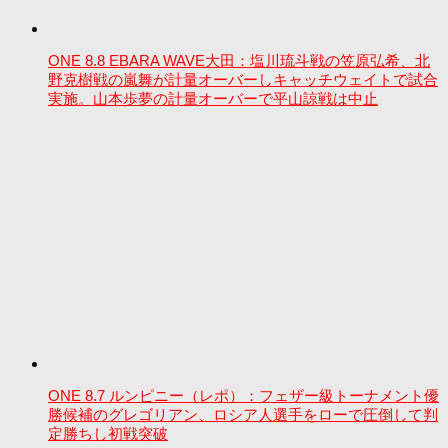
ONE 8.8 EBARA WAVE大田：塩川琉斗戦の笠原弘希、北
野克樹戦の嵐舞が計量オーバーしキャッチウェイトで試合
実施。山本歩夢の計量オーバーで平山諒戦は中止
ONE 8.7 ルンピニー（レポ）：フェザー級トーナメント優
勝候補のグレゴリアン、ロシア人選手をローで圧倒して判
定勝ちし初戦突破