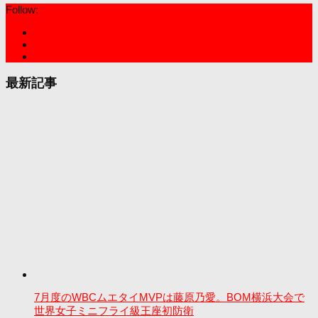
Follow:
最新記事
7月度のWBCムエタイMVPは藤原乃愛。BOM横浜大会で
世界女子ミニフライ級王座初防衛