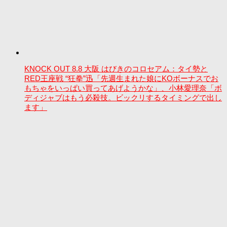
KNOCK OUT 8.8 大阪 はびきのコロセアム：タイ勢と
RED王座戦 “狂拳”迅「先週生まれた娘にKOボーナスでお
もちゃをいっぱい買ってあげようかな」、小林愛理奈「ボ
ディジャブはもう必殺技。ビックリするタイミングで出し
ます」