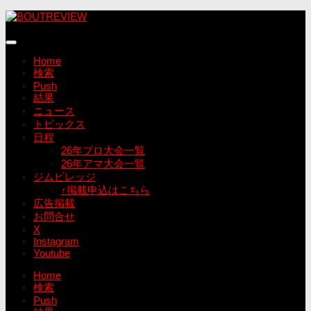
コ
ン
テ
ン
Home
ツ
検索
へ
Push
ス
結果
キ
ニュース
ッ
トピックス
プ
日程
26年プロ大会一覧
26年アマ大会一覧
ジムビレッジ
↑掲載申込はこちら
広告掲載
お問合せ
X
Instagram
Youtube
Home
検索
Push