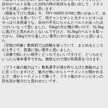
自分がベルトを取った10代の時の気持ちを思い出して、イケイ
ケで全員ぶっ倒そうと思います。
（階級を下げた理由）今、TRY HARD GYMに勢いがあって、み
んなベルトを巻いていて、現チャンピオンと元チャンピオンは
やっぱり全然違うな、自分の手元にちゃんとベルトがあったほ
うがいいなって思いました。53kgの方が層が厚いので、51.5kg
に逃げたと思われたくないんですけど、51.5kgのベルトを取っ
てから、53kgでやり返したい選手にやり返せばいいと思いまし
た。
（空龍の印象）数島戦では距離を使っていて、まとめるところ
が上手くて、普通に強い選手と思いました。
（決勝で戦いたい相手）どっちでもいいですけど、どっちかと
いったら塚本選手ですね。無敗なので僕が初黒星をつけます。
（フライ級の魅力は？）数島選手が僕が作り上げた階級のよう
に言っていますけど、魅力が無いからトーナメントが開かれる
んで、僕がトーナメントで勝って、フライ級のチャンピオンの
田丸辰が魅力だと思わせたいです。