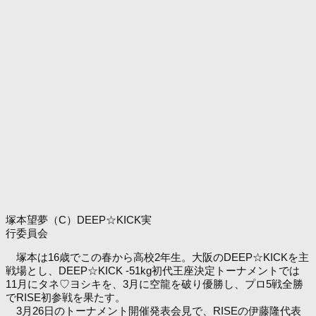
塚本望夢（C）DEEP☆KICK実
行委員会
塚本は16歳でこの春から高校2年生。大阪のDEEP☆KICKを主
戦場とし、DEEP☆KICK -51kg初代王座決定トーナメントでは
11月にタネ♡ヨシキを、3月に空龍を破り優勝し、プロ5戦全勝
でRISE初参戦を果たす。
3月26日のトーナメント開催発表会見で、RISEの伊藤隆代表