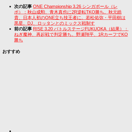
次の記事
ONE Championship 3.26 シンガポール（レ
ポ）：秋山成勲、青木真也に2R逆転TKO勝ち。秋元皓
貴、日本人初のONE立ち技王者に。若松佑弥・平田樹は
黒星。DJ、ロッタンとのミックス戦制す
前の記事
RISE 3.20 バトルステージFUKUOKA（結果）：
ねぎ魔神、再起戦で判定勝ち。野瀬翔平、1RカーフでKO
勝ち
おすすめ