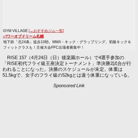
GYM VILLAGE
[→おすすめジム一覧]
パワーオブドリーム札幌
地下鉄「北24条」徒歩10秒。MMA・キック・グラップリング。初級キック＆
フィットクラスも！主催大会PFC出場者募集中！
RISE 157（4月24日（日）後楽園ホール）で4選手参加の
「RISE初代フライ級王座決定トーナメント」準決勝2試合が行
われることになった。決勝のスケジュールが未定。体重は
51.5kgで、女子のフライ級の52kgとは違う体重になっている。
Sponsored Link