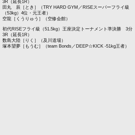
3R（延長1R）
田丸 辰［とき］（TRY HARD GYM／RISEスーパーフライ級
（53kg）4位・元王者）
空龍［くうりゅう］（空修会館）
初代RISEフライ級（51.5kg）王座決定トーナメント準決勝 3分
3R（延長1R）
数島大陸［りく］（及川道場）
塚本望夢［もうむ］（team Bonds／DEEP☆KICK -51kg王者）