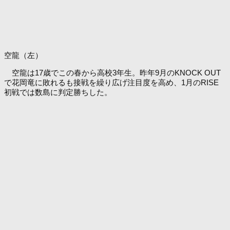
空龍（左）
空龍は17歳でこの春から高校3年生。昨年9月のKNOCK OUT
で花岡竜に敗れるも接戦を繰り広げ注目度を高め、1月のRISE
初戦では数島に判定勝ちした。