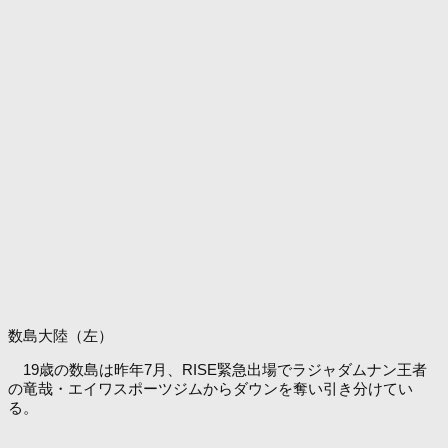
数島大陸（左）
19歳の数島は昨年7月、RISE緊急出場でラジャダムナン王者
の竜哉・エイワスポーツジムからダウンを奪い引き分けてい
る。