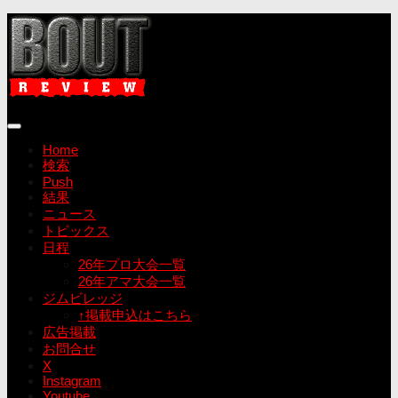
コ
ン
テ
ン
ツ
へ
ス
キ
Home
ッ
検索
プ
Push
結果
ニュース
トピックス
日程
26年プロ大会一覧
26年アマ大会一覧
ジムビレッジ
↑掲載申込はこちら
広告掲載
お問合せ
X
Instagram
Youtube