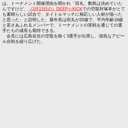
は、トーナメント開催理由を聞かれ「田丸、数島は決めていた
んですけど、
（3月13日の）DEEP☆KICK
での空龍対塚本がとて
も素晴らしい試合で、タイトルマッチに相応しい人材が揃った
と思った」と説明した。最年長は田丸が20歳で、平均年齢18歳
と若さあふれるメンバーで、トーナメントの実戦を通じての選
手たちの成長も期待できる。
会見には広島在住の空龍を除く3選手が出席し、強気なアピー
ル合戦を繰り広げた。