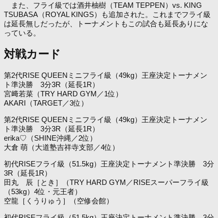
また、フライ級では酒井柚樹（TEAM TEPPEN）vs. KING
TSUBASA（ROYAL KINGS）も追加された。これまでフライ級
は延長無しだったが、トーナメントもこの試合も延長ありにな
っている。
対戦カード
第2代RISE QUEENミニフライ級（49kg）王座決定トーナメン
ト準決勝 3分3R（延長1R）
宮﨑若菜（TRY HARD GYM／1位）
AKARI（TARGET／3位）
第2代RISE QUEENミニフライ級（49kg）王座決定トーナメン
ト準決勝 3分3R（延長1R）
erika♡（SHINE沖縄／2位）
大倉 萌（大道塾吉祥寺支部／4位）
初代RISEフライ級（51.5kg）王座決定トーナメント準決勝 3分
3R（延長1R）
田丸 辰［とき］（TRY HARD GYM／RISEスーパーフライ級
（53kg）4位・元王者）
空龍［くうりゅう］（空修会館）
初代RISEフライ級（51.5kg）王座決定トーナメント準決勝 3分