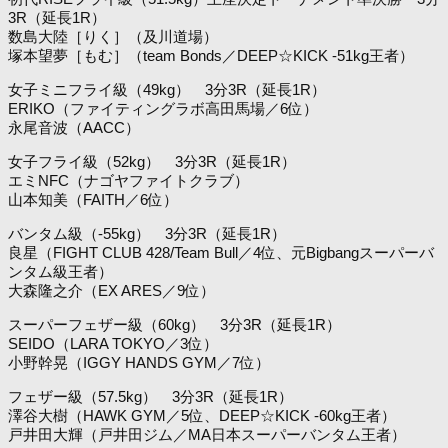
3R（延長1R）
数島大陸［りく］（及川道場）
塚本望夢［もむ］（team Bonds／DEEP☆KICK -51kg王者）
女子ミニフライ級（49kg） 3分3R（延長1R）
ERIKO（ファイティングラボ高田馬場／6位）
永尾音波（AACC）
女子フライ級（52kg） 3分3R（延長1R）
エミNFC（ナゴヤファイトクラブ）
山本知美（FAITH／6位）
バンタム級（-55kg） 3分3R（延長1R）
良星（FIGHT CLUB 428/Team Bull／4位、元Bigbangスーパーバ
ンタム級王者）
大森隆之介（EX ARES／9位）
スーパーフェザー級（60kg） 3分3R（延長1R）
SEIDO（LARA TOKYO／3位）
小野幹晃（IGGY HANDS GYM／7位）
フェザー級（57.5kg） 3分3R（延長1R）
澤谷大樹（HAWK GYM／5位、DEEP☆KICK -60kg王者）
戸井田大輝（戸井田ジム／MA日本スーパーバンタム王者）