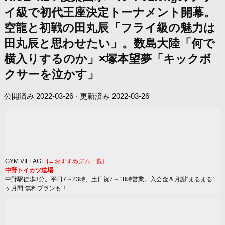
イ級で初代王座決定トーナメント開幕。
空龍と初戦の田丸辰「フライ級の魅力は
田丸辰と思わせたい」。数島大陸「何で
横入りするのか」×塚本望夢「キックボ
クサーを泣かす」
公開済み
2022-03-26
· 更新済み
2022-03-26
GYM VILLAGE
[→おすすめジム一覧]
中野トイカツ道場
中野駅徒歩3分。平日7～23時、土日祝7～18時営業。入会金＆月謝“まるまる1
ヶ月間”無料プランも！