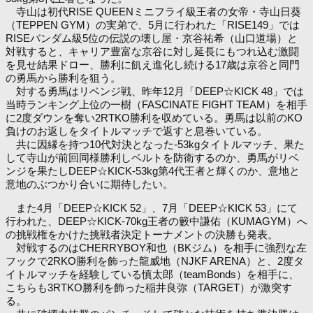
寺山は初代RISE QUEENミニフライ級王者の女帝・寺山日葵
（TEPPEN GYM）の実弟で、5月に行われた「RISE149」では
RISEバンダム級5位の伝説の壊し屋・京谷祐希（山口道場）と
対戦すると、キャリア豊富な京谷に対し延長にもつれ込む激闘
を見せ結果ドロー、勝利に飢え進化し続ける17歳は京谷と同門
の勇馬から勝利を狙う。
対する勇馬はリベンジ戦、昨年12月「DEEP☆KICK 48」では
当時ランキング上位の一樹（FASCINATE FIGHT TEAM）を相手
に2度ダウンを奪い2RTKO勝利を収めている。勇馬は以前のKO
負けのお返しをタイトルマッチで返すと息巻いている。
共に因縁を持つ10代対決となった-53kgタイトルマッチ、果た
して寺山が前回同様勝利しベルトを防衛するのか、勇馬がリベ
ンジを果たしDEEP☆KICK-53kg第4代王者と輝くのか、意地と
意地のぶつかり合いに期待したい。
また4月「DEEP☆KICK 52」、7月「DEEP☆KICK 53」にて
行われた、DEEP☆KICK-70kg王者の籔中謙佑（KUMAGYM）へ
の挑戦権をかけた挑戦者決定トーナメントの決勝も発表。
対戦するのはCHERRYBOY和也（BKジム）を相手に強烈な左
フックで2RKO勝利を飾った龍威地（NJKF ARENA）と、2度タ
イトルマッチを経験している慎太郎（teamBonds）を相手に、
こちらも3RTKO勝利を飾った稲井良弥（TARGET）が激突す
る。