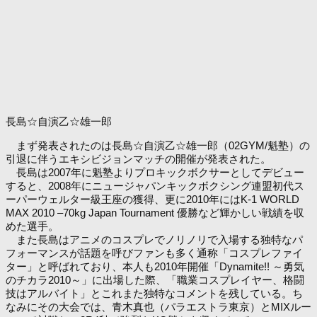
長島☆自演乙☆雄一郎
まず発表されたのは長島☆自演乙☆雄一郎（02GYM/魁塾）の
引退に伴うエキシビジョンマッチの開催が発表された。
長島は2007年に魁塾よりプロキックボクサーとしてデビュー
すると、2008年にニュージャパンキックボクシング連盟初代ス
ーパーウェルター級王座の獲得、更に2010年にはK-1 WORLD
MAX 2010 –70kg Japan Tournament 優勝など輝かしい戦績を収
めた選手。
また長島はアニメのコスプレでノリノリで入場する独特なパ
フォーマンスが話題を呼びファンも多く通称「コスプレファイ
ター」と呼ばれており、本人も2010年開催「Dynamite!! ～勇気
のチカラ2010～」に出場した際、「職業コスプレイヤー、格闘
技はアルバイト」とこれまた独特なコメントを残している。ち
なみにその大会では、青木真也（パラエストラ東京）とMIXルー