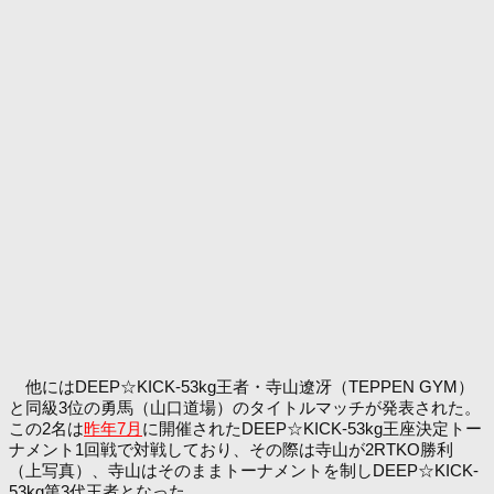
他にはDEEP☆KICK-53kg王者・寺山遼冴（TEPPEN GYM）
と同級3位の勇馬（山口道場）のタイトルマッチが発表された。
この2名は
昨年7月
に開催されたDEEP☆KICK-53kg王座決定トー
ナメント1回戦で対戦しており、その際は寺山が2RTKO勝利
（上写真）、寺山はそのままトーナメントを制しDEEP☆KICK-
53kg第3代王者となった。