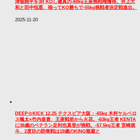
津留純平を3R KOし健真の-60kg王座挑戦権獲得。井上大
和と田中恒星、揃ってKO勝ちで-55kg挑戦者決定戦進出。
2025-11-20
DEEP☆KICK 12.25 テクスピア大阪：-65kg 木村ケルベロ
ス颯太×竹内皇貴、王座戦前から火花。-63kg王者 KENTA
に36歳のベテラン足利也真登が挑戦。-57.5kg王者 宮崎就
斗、2度目の防衛戦は18歳のKING龍蔵と