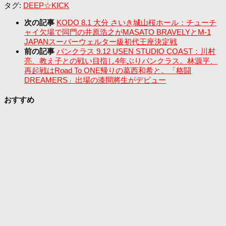
タグ:
DEEP☆KICK
次の記事
KODO 8.1 大分 さいき城山桜ホール：チューチ
ャイ欠場で同門の井原浩之がMASATO BRAVELYとM-1
JAPANスーパーウェルター級初代王座決定戦
前の記事
パンクラス 9.12 USEN STUDIO COAST：川村
亮、教え子との戦い目指し4年ぶりパンクラス。林源平、
再起戦はRoad To ONE帰りの葛西和希と。「格闘
DREAMERS」出場の漆間將生がデビュー
おすすめ