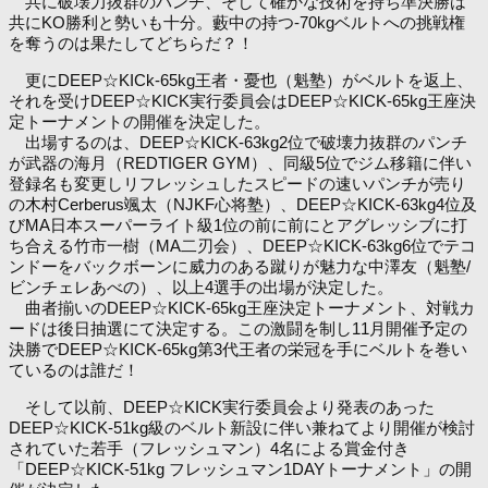
共に破壊力抜群のパンチ、そして確かな技術を持ち準決勝は
共にKO勝利と勢いも十分。藪中の持つ-70kgベルトへの挑戦権
を奪うのは果たしてどちらだ？！
更にDEEP☆KICk-65kg王者・憂也（魁塾）がベルトを返上、
それを受けDEEP☆KICK実行委員会はDEEP☆KICK-65kg王座決
定トーナメントの開催を決定した。
出場するのは、DEEP☆KICK-63kg2位で破壊力抜群のパンチ
が武器の海月（REDTIGER GYM）、同級5位でジム移籍に伴い
登録名も変更しリフレッシュしたスピードの速いパンチが売り
の木村Cerberus颯太（NJKF心将塾）、DEEP☆KICK-63kg4位及
びMA日本スーパーライト級1位の前に前にとアグレッシブに打
ち合える竹市一樹（MA二刃会）、DEEP☆KICK-63kg6位でテコ
ンドーをバックボーンに威力のある蹴りが魅力な中澤友（魁塾/
ビンチェレあべの）、以上4選手の出場が決定した。
曲者揃いのDEEP☆KICK-65kg王座決定トーナメント、対戦カ
ードは後日抽選にて決定する。この激闘を制し11月開催予定の
決勝でDEEP☆KICK-65kg第3代王者の栄冠を手にベルトを巻い
ているのは誰だ！
そして以前、DEEP☆KICK実行委員会より発表のあった
DEEP☆KICK-51kg級のベルト新設に伴い兼ねてより開催が検討
されていた若手（フレッシュマン）4名による賞金付き
「DEEP☆KICK-51kg フレッシュマン1DAYトーナメント」の開