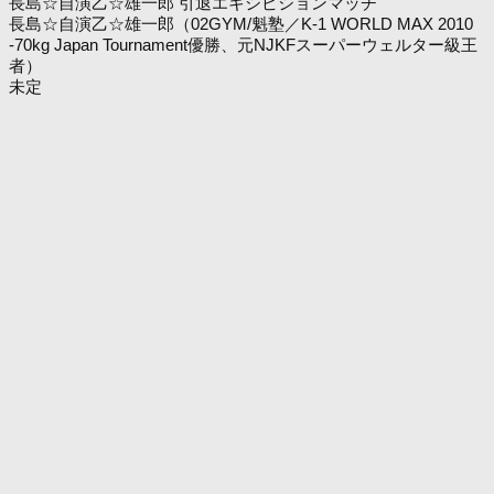
長島☆自演乙☆雄一郎 引退エキシビションマッチ
長島☆自演乙☆雄一郎（02GYM/魁塾／K-1 WORLD MAX 2010
-70kg Japan Tournament優勝、元NJKFスーパーウェルター級王
者）
未定