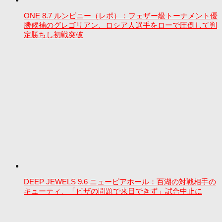
ONE 8.7 ルンピニー（レポ）：フェザー級トーナメント優
勝候補のグレゴリアン、ロシア人選手をローで圧倒して判
定勝ちし初戦突破
DEEP JEWELS 9.6 ニューピアホール：百湖の対戦相手の
キューティ、「ビザの問題で来日できず」試合中止に