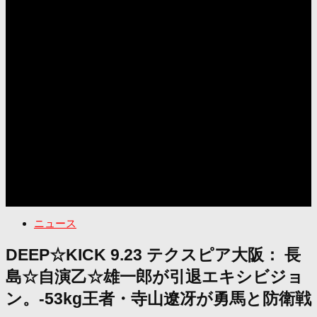
ニュース
DEEP☆KICK 9.23 テクスピア大阪： 長
島☆自演乙☆雄一郎が引退エキシビジョ
ン。-53kg王者・寺山遼冴が勇馬と防衛戦