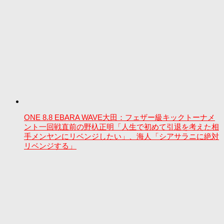
ONE 8.8 EBARA WAVE大田：フェザー級キックトーナメ
ント一回戦直前の野杁正明「人生で初めて引退を考えた相
手メンヤンにリベンジしたい」、海人「シアサラニに絶対
リベンジする」