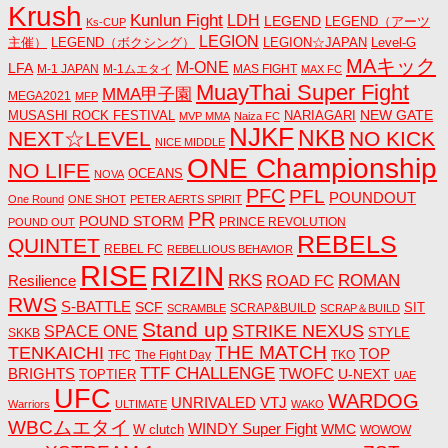
Krush
Kunlun Fight
LDH
LEGEND
LEGEND（アーツ
Ks-CUP
LEGION
主催）
LEGEND（ボクシング）
LEGION☆JAPAN
Level-G
MAキック
M-ONE
LFA
M-1 JAPAN
M-1ムエタイ
MAS FIGHT
MAX FC
MuayThai Super Fight
MMA甲子園
MEGA2021
MFP
NEW GATE
MUSASHI ROCK FESTIVAL
NARIAGARI
MVP MMA
Naiza FC
NJKF
NKB
NEXT☆LEVEL
NO KICK
NICE MIDDLE
ONE Championship
NO LIFE
OCEANS
NOVA
PFC
PFL
POUNDOUT
One Round
ONE SHOT
PETER AERTS SPIRIT
PR
POUND STORM
PRINCE REVOLUTION
POUND OUT
REBELS
QUINTET
REBEL FC
REBELLIOUS BEHAVIOR
RISE
RIZIN
RKS
ROMAN
ROAD FC
Resilience
RWS
S-BATTLE
SCF
SIT
SCRAP&BUILD
SCRAMBLE
SCRAP＆BUILD
Stand up
STRIKE NEXUS
SPACE ONE
STYLE
SKKB
THE MATCH
TENKAICHI
TOP
TFC
The Fight Day
TKO
TTF CHALLENGE
BRIGHTS
TWOFC
U-NEXT
TOPTIER
UAE
UFC
WARDOG
UNRIVALED
VTJ
Warriors
ULTIMATE
WAKO
WBCムエタイ
WINDY Super Fight
WMC
W clutch
WOWOW