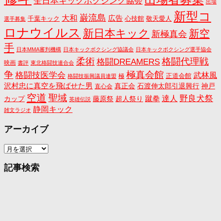
全日本キックボクシング協会
出場
新型コ
巌流島
大和
広告
千葉キック
心技館
敬天愛人
選手募集
ロナウイルス
新日本キック
新空
新極真会
手
日本MMA審判機構
日本キックボクシング協議会
日本キックボクシング選手協会
格闘代理戦
柔術
格闘DREAMERS
映画
書評
東北格闘技連合会
争
極真会館
格闘技医学会
武林風
正道会館
極
格闘技振興議員連盟
沢村忠に真空を飛ばせた男
真正会
石渡伸太郎引退興行
神戸
直心会
空道
聖域
野良犬祭
蹴拳
達人
カップ
藤原祭
超人祭り
英雄伝説
静岡キック
雑文ラジオ
アーカイブ
ア
ー
カ
記事検索
イ
ブ