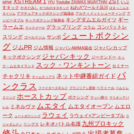
ZST
XSTREAM 1
いぶ
Youtube
ZAIMAX MUAYTHAI
YFU
WPMF
すキック
ねわざワールド品川
かきだみし
かつおのタタキック
はまっこムエ
アマチュアキックボクシング協議会
アルティメットシューティング
ア
タイジム
キングダムエルガイツ
ギー
ンビータブル
キックボクシング振興会
ラームエ
コンバットレ
グラップリング
コラム
クンクメール
シュートボクシン
スリング
サンボ
ゴールドジム
グ
ジムPR
ジム情報
ジャパンカップ
ジャパンAMMA協会
ジャパンキック
キックボクシング
ジークンドー
スッ
スック・ワンキントーン
セミナー
ク・ムエタイランド
パ
ネット中継番組ガイド
チャクリキ
チームティアラ
ンクラス
ベラトール
ファイターズギルド
ブラジリアン柔術
ベルトレ
ホーストカップ
ボクシング
マッハ祭り
スリング
マリオンアパ
ムエタイ
ムエタイオープン
ミネルヴァ
ムエロ
レル
ラウェイ
ーク
ラウェイ×アンビータブル
ュートボクシング
ラ
九州プロキック
レキオバトル名護
リングス
ジャダムナン
修斗
出場者募集