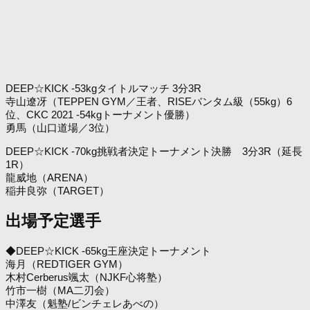
DEEP☆KICK -53kgタイトルマッチ 3分3R
寺山遼冴（TEPPEN GYM／王者、RISEバンタム級（55kg）6
位、CKC 2021 -54kgトーナメント優勝）
勇馬（山口道場／3位）
DEEP☆KICK -70kg挑戦者決定トーナメント決勝 3分3R（延長
1R）
龍威地（ARENA）
稲井良弥（TARGET）
出場予定選手
◆DEEP☆KICK -65kg王座決定トーナメント
海月（REDTIGER GYM）
木村Cerberus颯太（NJKF心将塾）
竹市一樹（MA二刃会）
中澤友（魁塾/ビンチェレあべの）