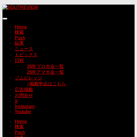
コ
ン
テ
ン
Home
ツ
検索
へ
Push
ス
結果
キ
ニュース
ッ
トピックス
プ
日程
26年プロ大会一覧
26年アマ大会一覧
ジムビレッジ
↑掲載申込はこちら
広告掲載
お問合せ
X
Instagram
Youtube
Home
検索
Push