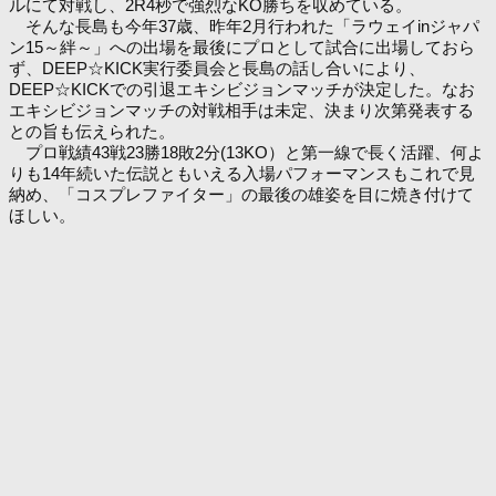
ルにて対戦し、2R4秒で強烈なKO勝ちを収めている。
そんな長島も今年37歳、昨年2月行われた「ラウェイinジャパ
ン15～絆～」への出場を最後にプロとして試合に出場しておら
ず、DEEP☆KICK実行委員会と長島の話し合いにより、
DEEP☆KICKでの引退エキシビジョンマッチが決定した。なお
エキシビジョンマッチの対戦相手は未定、決まり次第発表する
との旨も伝えられた。
プロ戦績43戦23勝18敗2分(13KO）と第一線で長く活躍、何よ
りも14年続いた伝説ともいえる入場パフォーマンスもこれで見
納め、「コスプレファイター」の最後の雄姿を目に焼き付けて
ほしい。