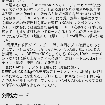
催が決定した。
出場するのは、「DEEP☆KICK 53」にて共にデビュー戦なが
らも大会ベストバウトと言わしめる激闘を見せ勝利を収めた塚
本望夢（teamBonds）、敗れるも技術の高さを見せつけた斗哉
（昇龍會）、「DEEP☆KICK 51」にて瀧（魁塾）相手にダウン
を奪い大差の判定勝利を収めた帝征（KGMキックボクシングジ
ム）、同大会にて経験豊富な錢神駿一（NJKF心将塾）相手に最
後まで手を止めず打ち合いドローとなるも気持ちの強さを見せ
つけた志水琳乃介（魁塾 中川道場）、以上の4選手の出場が決定
した。
4選手共に前回がプロデビュー戦、今回がプロ2戦目となるま
さにフレッシュマン。しかしながらレベルの高い戦いになるの
は間違いない、DEEP☆KICKとしても初の試みの1DAYトーナメ
ントなだけに盛り上がることも必須だ。対戦カードは-65kgトー
ナメント同様、後日抽選にて決定する。
更に1DAYトーナメント優勝者には賞金に加え、
DEEP☆KICK-51kg初代王座決定トーナメントへの出場する権利
を手にすることが出来る。プロデビュー間もなく早くも舞い込
んできたベルトへの道、フレッシュマン4人の記念すべきプロ初
の偉業への挑戦を楽しみにしたい。
対戦カード