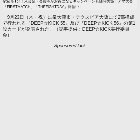
駅徒歩1分！入会金・会費等がお得になるキャンペーンも随時実施！アマ大会
「FIRSTMATCH」「THEFIGHTDAY」開催中！
9月23日（木・祝）に泉大津市・テクスピア大阪にて2部構成
で行われる『DEEP☆KICK 55』及び『DEEP☆KICK 56』の第1
段カードが発表された。（記事提供：DEEP☆KICK実行委員
会）
Sponsored Link