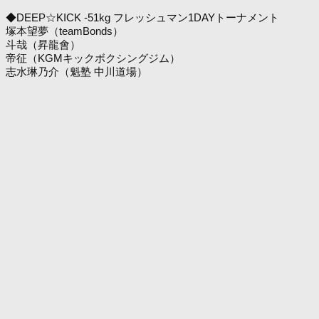
◆DEEP☆KICK -51kg フレッシュマン1DAYトーナメント
塚本望夢（teamBonds）
斗哉（昇龍會）
帝征（KGMキックボクシングジム）
志水琳乃介（魁塾 中川道場）