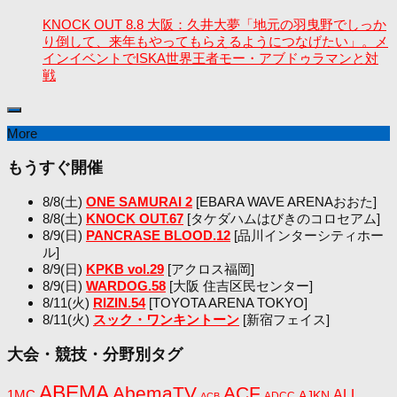
KNOCK OUT 8.8 大阪：久井大夢「地元の羽曳野でしっか
り倒して、来年もやってもらえるようにつなげたい」。メ
インイベントでISKA世界王者モー・アブドゥラマンと対
戦
More
もうすぐ開催
8/8(土)
ONE SAMURAI 2
[EBARA WAVE ARENAおおた]
8/8(土)
KNOCK OUT.67
[タケダハムはびきのコロセアム]
8/9(日)
PANCRASE BLOOD.12
[品川インターシティホー
ル]
8/9(日)
KPKB vol.29
[アクロス福岡]
8/9(日)
WARDOG.58
[大阪 住吉区民センター]
8/11(火)
RIZIN.54
[TOYOTA ARENA TOKYO]
8/11(火)
スック・ワンキントーン
[新宿フェイス]
大会・競技・分野別タグ
ABEMA
AbemaTV
ACF
1MC
ALL
AJKN
ADCC
ACB