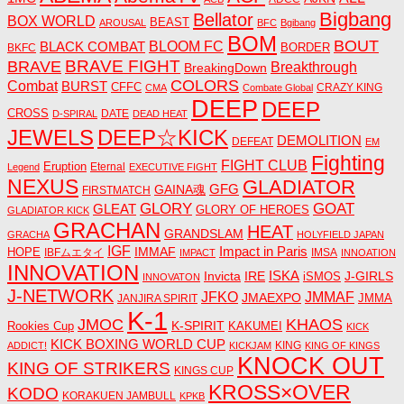
Bigbang
Bellator
BOX WORLD
BEAST
AROUSAL
BFC
Bgibang
BOM
BOUT
BLACK COMBAT
BLOOM FC
BORDER
BKFC
BRAVE FIGHT
BRAVE
Breakthrough
BreakingDown
COLORS
Combat
BURST
CFFC
CRAZY KING
CMA
Combate Global
DEEP
DEEP
CROSS
DATE
D-SPIRAL
DEAD HEAT
JEWELS
DEEP☆KICK
DEMOLITION
DEFEAT
EM
Fighting
FIGHT CLUB
Eruption
Eternal
Legend
EXECUTIVE FIGHT
NEXUS
GLADIATOR
GAINA魂
GFG
FIRSTMATCH
GLORY
GOAT
GLEAT
GLORY OF HEROES
GLADIATOR KICK
GRACHAN
HEAT
GRANDSLAM
GRACHA
HOLYFIELD JAPAN
IGF
Impact in Paris
IMMAF
HOPE
IBFムエタイ
IMSA
IMPACT
INNOATION
INNOVATION
ISKA
Invicta
IRE
J-GIRLS
iSMOS
INNOVATON
J-NETWORK
JMMAF
JFKO
JMAEXPO
JANJIRA SPIRIT
JMMA
K-1
JMOC
KHAOS
K-SPIRIT
Rookies Cup
KAKUMEI
KICK
KICK BOXING WORLD CUP
KING
ADDICT!
KICKJAM
KING OF KINGS
KNOCK OUT
KING OF STRIKERS
KINGS CUP
KROSS×OVER
KODO
KORAKUEN JAMBULL
KPKB