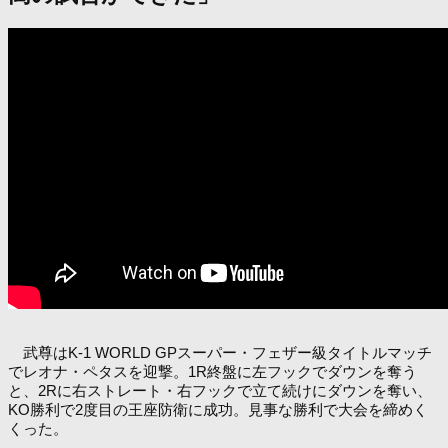
武尊はK-1 WORLD GPスーパー・フェザー級タイトルマッチ
でレオナ・ペタスを迎撃。1R終盤に左フックでダウンを奪う
と、2Rに右ストレート・右フックで立て続けにダウンを奪い、
KO勝利で2度目の王座防衛に成功。見事な勝利で大会を締めく
くった。