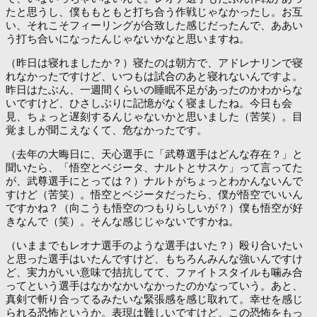
たと思うし、僕ももともと打ち合う作戦じゃなかったし。お互
い、それこそフィーリングが合致した感じだったんで、ああい
う打ち合いになったんじゃないかなと思いますね。
（昨日は寝れましたか？）寝たのは朝方で、アドレナリンで寝
れなかったですけど、いつもは試合のあと寝れないんですよ。
昨日はたぶん、一週間くらいの睡眠不足があったのかわからな
いですけど、ひさしぶりに記憶がなく寝ましたね。今日も会
見、ちょっと遅刻するんじゃないかと思いました（苦笑）。目
覚ましが聞こえなくて、危なかったです。
（去年の大晦日に、天心選手に「武尊選手はどんな存在？」と
聞いたら、「悟空とベジータ、ナルトとサスケ」って言ってた
が、武尊選手にとっては？）ナルトがちょっとわかんないんで
すけど（苦笑）。悟空とベジータだったら、僕が悟空でいいん
ですかね？（向こうも悟空のつもりらしいが？）僕も悟空が好
きなんで（笑）。そんな感じじゃないですかね。
（いままでもレオナ選手のような選手はいた？）殴り合いたい
と思った選手はいたんですけど、もちろんみんな強いんですけ
ど、実力がいい意味で拮抗してて、ファイトスタイルも噛み合
ってという選手はなかなかいなかったのかなっていう。あと、
真剣で斬り合ってるみたいな緊張感を感じ取れて。幸せを感じ
られる恐怖というか。表現は難しいですけど、この恐怖をもっ