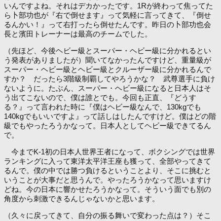
いんですよね。それはデカかったです。1Rが終わって焦ってた
ら卜部功也が『右で倒せます』って気軽に言ってきて、『倒せ
るんかい！』って右打ったら倒せたんです。昨日の卜部功也会
長と濱田トレーナーは最高のチームでした。
（先ほど、今後ヘビー級とスーパー・ヘビー級に分かれるとい
う発表がありましたが）聞いてなかったんですけど、重量級が
スーパー・ヘビー級とヘビー級とクルーザー級に分かれるんで
すか？ だったら3階級制覇してやろうかな？ 武尊選手に負け
ないように。たぶん、スーパー・ヘビー級になると日本人はそ
う出てこないので、僕は誰とでも。今回も正直、『どうす
る？』って言われた時に『僕はヘビー級なんで、130kgでも
140kgでもいいですよ』って話しはしたんですけど。僕はどの階
級でもやったろうかなって。日本人としてヘビー級できてるん
で。
今までK-1初の日本人世界王者になって、ボクシングでは世界
ランキングに入って東洋太平洋王座も獲って、全部やってきて
るんで。僕の中では勝つ負けるということより、そこに挑むと
いうことが大事だと思うんで。やったろうかなって思いますけ
どね。今の日本に響かせたろうかなって。そういう面でも別の
角度から刺激できるんじゃないかと思います。
（久々に戻ってきて、自分の振る舞いで変わった点は？）そこ