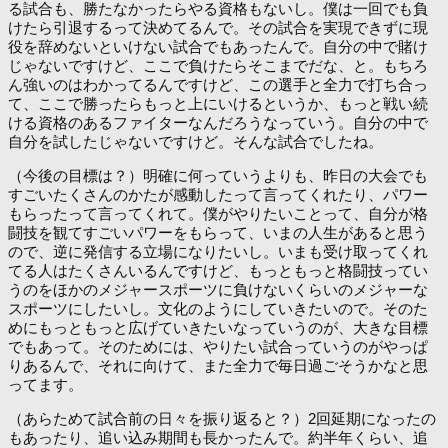
る試合も、勝たなかったらやる資格もないし。僕は一回でも負
けたら引退するって決めてるんで。その試合を実現できずに現
役を辞めないといけない試合でもあったんで。自分の中で賭け
じゃないですけど、ここで負けたらそこまでだな、と。もちろ
ん強いのはわかってるんですけど、この選手と全力で打ち合っ
て、ここで勝ったらもっと上にいけるというか、もっと戦い続
ける資格のあるファイターなんだろうなっていう。自分の中で
自分を試したじゃないですけど。そんな試合でしたね。
（今後の目標は？）明確に何っていうよりも、昨日の大会でも
すごいたくさんのかたが感動したって言ってくれたり、パワー
もらったって言ってくれて。僕がやりたいことって、自分が格
闘技を観てすごいパワーをもらって、いまの人生があると思う
ので、逆に発信する立場になりたいし。いまも受け取ってくれ
てる人はたくさんいるんですけど、もっともっと格闘技ってい
うのをほかのメジャースポーツに負けないくらいのメジャーな
スポーツにしたいし。文化のようにしていきたいので。そのた
めにもっともっと広げていきたいなっていうのが、大きな目標
でもあって。そのためには、やりたい試合っていうのがやっぱ
りあるんで、それに向けて、また全力で毎日過ごそうかなと思
ってます。
（あらためて試合前の日々を振り返ると？）2回延期になったの
もあったり、追い込み期間も長かったんで。約半年くらい、追