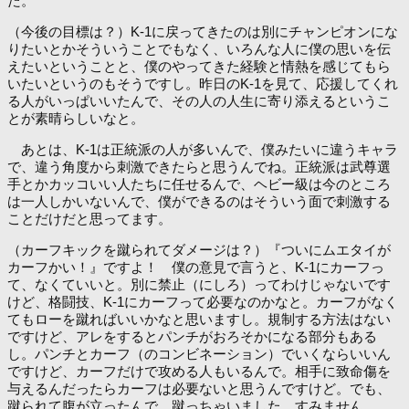
た。
（今後の目標は？）K-1に戻ってきたのは別にチャンピオンにな
りたいとかそういうことでもなく、いろんな人に僕の思いを伝
えたいということと、僕のやってきた経験と情熱を感じてもら
いたいというのもそうですし。昨日のK-1を見て、応援してくれ
る人がいっぱいいたんで、その人の人生に寄り添えるというこ
とが素晴らしいなと。
あとは、K-1は正統派の人が多いんで、僕みたいに違うキャラ
で、違う角度から刺激できたらと思うんでね。正統派は武尊選
手とかカッコいい人たちに任せるんで、ヘビー級は今のところ
は一人しかいないんで、僕ができるのはそういう面で刺激する
ことだけだと思ってます。
（カーフキックを蹴られてダメージは？）『ついにムエタイが
カーフかい！』ですよ！ 僕の意見で言うと、K-1にカーフっ
て、なくていいと。別に禁止（にしろ）ってわけじゃないです
けど、格闘技、K-1にカーフって必要なのかなと。カーフがなく
てもローを蹴ればいいかなと思いますし。規制する方法はない
ですけど、アレをするとパンチがおろそかになる部分もある
し。パンチとカーフ（のコンビネーション）でいくならいいん
ですけど、カーフだけで攻める人もいるんで。相手に致命傷を
与えるんだったらカーフは必要ないと思うんですけど。でも、
蹴られて腹が立ったんで、蹴っちゃいました、すみません。