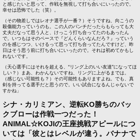
と感じたいと思って、作戦を無視して打ち合いにいったので。
幸せは恐怖でした（笑）。
（その物差しではレオナ選手が一番？）そうですね、向こうの
殺傷能力っていうのも。この人のパンチだったらもらっても大
丈夫だなって思う人と、けっこう打ち合ってたのもあったん
で。いつもはそのペースで『どんくらいなんだろ？』っていう
のを感じつつ、いけるって思って打ち合ってたんですけど、昨
日はそう思う前に打ち合いにいったので。それは初めてかもし
れないです。
（天心選手にはそれを超える、“リング上のいい友達”になってほ
しい？）まあ、わかんないですね、リングに上がるまでは。
（感じない可能性も？）その可能性もありますよね。でも、真
剣を持ってる選手だと思うので。いい試合になるんじゃないで
すかね」
シナ・カリミアン、逆転KO勝ちのバッ
クブローは作戦一つだった！
ANIMAL☆KOJIの王座挑戦アピールにつ
いては「彼とはレベルが違う。バナナで