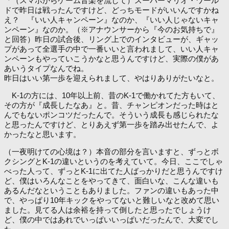
「（スマホからゲーム音楽を流して）スーパーマリオ・ワール
ドで昨日は戦ったんですけど、どっちモードがいいんですかね
え？ 『いい人キャンペーン』なのか、『いい人じゃないキャ
ンペーン』なのか。（※アナウンサーから『今のお気持ちで』
と回答）昨日の試合後、リング上でのインタビューが、ギャッ
プがあって全選手の中で一番いいと言われまして、いい人キャ
ンペーンもやっていこうかなと思うんですけど、実際の僕があ
あいうタイプなんでね。
昨日はいい第一歩を迎えられまして、やはりありがたいなと。
K-1の方には、10年以上前、昔のK-1で働かれてた方もいて、
その方が『成長したなあ』と。昔、チャンピオンだった時はと
んでもないポンコツだったんで。そういう成長も感じられたな
と思ったんですけど、とりあえず第一歩を踏み出せたんで、よ
かったなと思います。
（一夜明けての心境は？）本音の部分を言いますと、ずっとボ
クシングとK-1の違いというのを考えていて。今日、ここでしゃ
べった人って、ずっとK-1に出てた人ばっかりだと思うんですけ
ど、僕はいろんなことをやってきて、面白いな、こんな違いも
あるんだなということもありました。ファンの違いもあった中
で、やっぱり10年キックをやってないと難しいなと改めて思い
ました。見てる人は余裕を持って倒したと思ったでしょうけ
ど、僕の中ではあれでいっぱいいっぱいだったんで、大変でし