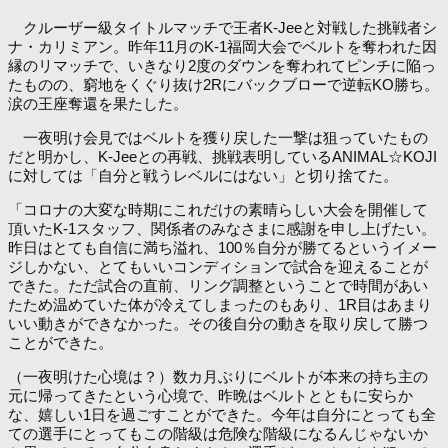
クルーザー級タイトルマッチで王者K-Jeeと対戦した挑戦者シ
ナ・カリミアン。昨年11月のK-1福岡大会でベルトを奪われた因
縁のリマッチで、いきなり2度のダウンを奪われてピンチに陥っ
たものの、窮地をくぐり抜け2Rにバックブローで逆転KO勝ち。
涙の王座奪還を果たした。
一夜明け会見ではベルトを獲り戻した一撃は狙っていたもの
だと明かし、K-Jeeとの再戦、挑戦表明しているANIMAL☆KOJI
に対しては「自分と戦うレベルにはない」と切り捨てた。
「コロナの大変な時期にこれだけの素晴らしい大会を開催して
頂いたK-1スタッフ、関係者のみなさまに感謝を申し上げたい。
昨日はとても自信に満ち溢れ、100％自分が勝てるというイメー
ジしかない、とてもいいコンディションで試合を迎えることが
できた。ただ試合の直前、リング調整ということで時間があい
たため温めていた体が冷えてしまったのもあり、1R目はあまり
いい動きができなかった。その後自分の動きを取り戻して勝つ
ことができた。
（一夜明けた心境は？）数カ月ぶりにベルトが本来の持ち主の
元に帰ってきたという心境で、昨晩はベルトとともに安らか
な、嬉しい1日を過ごすことができた。今年は自分にとっても全
ての選手にとってもこの階級は危険な階級になるんじゃないか