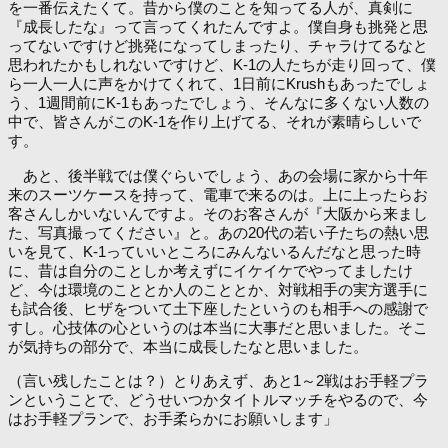
を一番伝えたくて。昔から僕のことを知ってる人が、真剣に
『成長したな』って言ってくれたんですよ。僕自身も挑発と思
ってないですけど挑発になってしまったり、チャラけてるなと
思われたかもしれないですけど、K-1の人たちが走り回って、僕
ら一人一人に声をかけてくれて、1日前にKrushもあったでしょ
う、1週間前にK-1もあったでしょう、そんなに多くない人数の
中で、皆さんがこのK-1を作り上げてる、それが素晴らしいで
す。
あと、後半戦では僕ぐらいでしょう、あの会場に家から十年
来のスーツケースを持って、電車で来るのは。上に上ったらお
客さんしかいないんですよ。そのお客さんが『大阪から来まし
た、写真撮ってください』と。あの20代の若い子たちの熱い思
いを見て、K-1っていいところにみんないるんだなと思った時
に、昔は自分のことしか考えずにイケイケでやってましたけ
ど、今は環境のこととか人のこととか、対戦相手の実方選手に
も試合後、ヒザをついて土下座したというのも相手への感謝で
すし。心技体の心というのは本当に大事だと思いました。そこ
が気持ちの部分で、本当に成長したなと思いました。
（言い残したことは？）とりあえず、あと1～2戦はお手軽プラ
ンということで、どうせいつかタイトルマッチをやるので、今
はお手軽プランで、お手柔らかにお願いします」