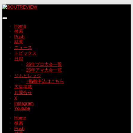
コ
ン
テ
ン
Home
ツ
検索
へ
Push
ス
結果
キ
ニュース
ッ
トピックス
プ
日程
26年プロ大会一覧
26年アマ大会一覧
ジムビレッジ
↑掲載申込はこちら
広告掲載
お問合せ
X
Instagram
Youtube
Home
検索
Push