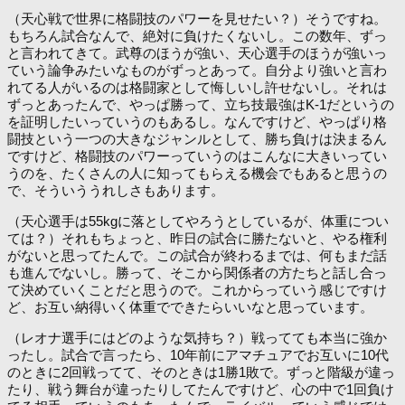
（天心戦で世界に格闘技のパワーを見せたい？）そうですね。
もちろん試合なんで、絶対に負けたくないし。この数年、ずっ
と言われてきて。武尊のほうが強い、天心選手のほうが強いっ
ていう論争みたいなものがずっとあって。自分より強いと言わ
れてる人がいるのは格闘家として悔しいし許せないし。それは
ずっとあったんで、やっぱ勝って、立ち技最強はK-1だというの
を証明したいっていうのもあるし。なんですけど、やっぱり格
闘技という一つの大きなジャンルとして、勝ち負けは決まるん
ですけど、格闘技のパワーっていうのはこんなに大きいってい
うのを、たくさんの人に知ってもらえる機会でもあると思うの
で、そういううれしさもあります。
（天心選手は55kgに落としてやろうとしているが、体重につい
ては？）それもちょっと、昨日の試合に勝たないと、やる権利
がないと思ってたんで。この試合が終わるまでは、何もまだ話
も進んでないし。勝って、そこから関係者の方たちと話し合っ
て決めていくことだと思うので。これからっていう感じですけ
ど、お互い納得いく体重でできたらいいなと思っています。
（レオナ選手にはどのような気持ち？）戦ってても本当に強か
ったし。試合で言ったら、10年前にアマチュアでお互いに10代
のときに2回戦ってて、そのときは1勝1敗で。ずっと階級が違っ
たり、戦う舞台が違ったりしてたんですけど、心の中で1回負け