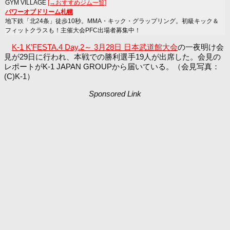
GYM VILLAGE
[→おすすめジム一覧]
パワーオブドリーム札幌
地下鉄「北24条」徒歩10秒。MMA・キック・グラップリング。初級キック＆
フィットクラスも！主催大会PFC出場者募集中！
K-1 K’FESTA.4 Day.2～ 3月28日 日本武道館大会
の一夜明け会
見が29日に行われ、本戦での勝利選手19人が出席した。会見の
レポートがK-1 JAPAN GROUPから届いている。（会見写真：
(C)K-1）
Sponsored Link