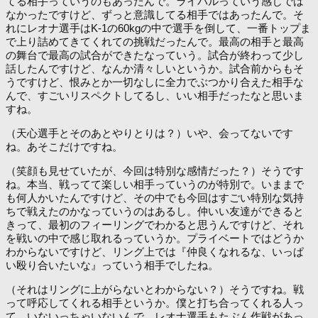
てる相手っていうのもあったんで。ライバルっていう感じでは
なかったですけど、ずっと意識してる相手ではあったんで。そ
れにレオナ選手はK-1の60kgの中で選手を倒して、一番トップま
で上り詰めてきてくれての挑戦だったんで。最高の相手と最高
の舞台で最高の試合ができたなっていう。試合が終わって少し
話したんですけど、なんか清々しいというか。試合前からもそ
うですけど、恨みとか一切なしに全力でぶつかり合えた相手な
んで、すごいリスペクトしてるし、いい相手だったなと思いま
すね。
（天心選手とそのあとやりとりは？）いや、会ってないです
ね。あそこだけですね。
（笑顔も見せていたが、今回は特別な感情だった？）そうです
ね。本当、戦ってて楽しい相手っていうのが特別で。いままで
も何人かいたんですけど、その中でも今回はすごい特別な気持
ちで戦えたのかなっていうのはあるし。仲いい友達ができると
きって、最初のフィーリングでわかると思うんですけど、それ
を戦いの中で感じ取れるっていうか。プライベートではどうか
わからないですけど、リング上では『仲良くなれるな、いっぱ
い殴り合いたいな』っていう相手でしたね。
（それはリングに上がらないとわからない？）そうですね。戦
って呼応してくれる相手というか。僕と打ち合ってくれる人っ
て、いないっちゃいないんで。レオナ選手もたぶん作戦があっ