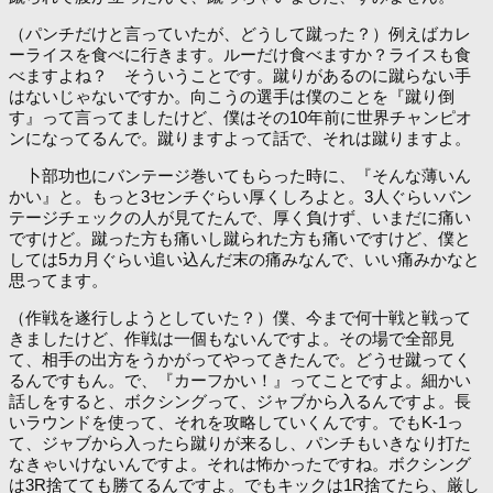
（パンチだけと言っていたが、どうして蹴った？）例えばカレ
ーライスを食べに行きます。ルーだけ食べますか？ライスも食
べますよね？ そういうことです。蹴りがあるのに蹴らない手
はないじゃないですか。向こうの選手は僕のことを『蹴り倒
す』って言ってましたけど、僕はその10年前に世界チャンピオ
ンになってるんで。蹴りますよって話で、それは蹴りますよ。
卜部功也にバンテージ巻いてもらった時に、『そんな薄いん
かい』と。もっと3センチぐらい厚くしろよと。3人ぐらいバン
テージチェックの人が見てたんで、厚く負けず、いまだに痛い
ですけど。蹴った方も痛いし蹴られた方も痛いですけど、僕と
しては5カ月ぐらい追い込んだ末の痛みなんで、いい痛みかなと
思ってます。
（作戦を遂行しようとしていた？）僕、今まで何十戦と戦って
きましたけど、作戦は一個もないんですよ。その場で全部見
て、相手の出方をうかがってやってきたんで。どうせ蹴ってく
るんですもん。で、『カーフかい！』ってことですよ。細かい
話しをすると、ボクシングって、ジャブから入るんですよ。長
いラウンドを使って、それを攻略していくんです。でもK-1っ
て、ジャブから入ったら蹴りが来るし、パンチもいきなり打た
なきゃいけないんですよ。それは怖かったですね。ボクシング
は3R捨てても勝てるんですよ。でもキックは1R捨てたら、厳し