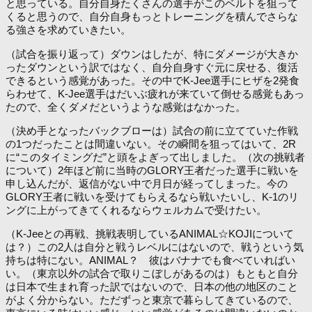
と思っている。自分自身たくさんの選手がこのベルトを狙って
くると思うので、自分自身もっとトレーニングを積んでさらな
る強さを求めていきたい。
（試合を振り返って）ダウンはしたが、特にダメージが大きか
ったダウンという訳ではなく、自分自身すぐ元に戻せる、復活
できるという感覚があった。その中でK-Jee選手にヒザを2発食
らわせて、K-Jee選手はだいぶ疲れが来ていて倒せる感覚もあっ
たので、全くダメだというような感覚はなかった。
（決め手となったバックブローは）試合の前に立てていた作戦
の1つだったことは間違いない。その瞬間を狙ってはいて、2R
に“このタイミングだ”と頭をよぎって出しました。（次の挑戦者
について）2年ほど前に当時のGLORY王者だった選手に戦いを
申し込んだが、返信がない中で月日が経ってしまった。今の
GLORY王者に戦いを受けてもらえるなら戦いたいし、K-1のリ
ングに上がってきてくれるならウェルカムで受けたい。
（K-Jeeとの再戦、挑戦表明しているANIMAL☆KOJIについて
は？）この2人は自分と戦うレベルにはないので、戦うという気
持ちは特にない。ANIMAL？ 彼はバナナでも食べていればい
い。（東京以外の試合で取りこぼしがあるのは）もともと自分
は日本で生まれ育った訳ではないので、日本の他の地区のこと
がよく分からない。ただずっと東京で暮らしてきているので、