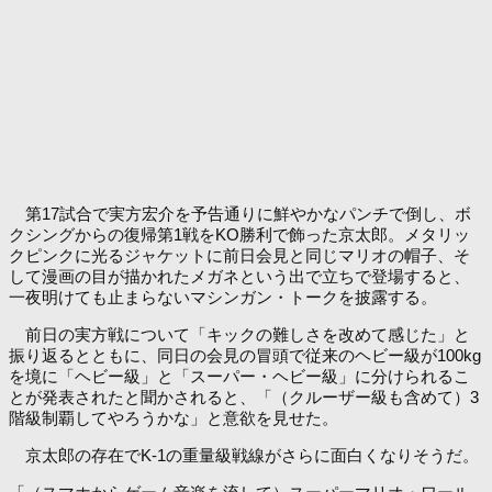
第17試合で実方宏介を予告通りに鮮やかなパンチで倒し、ボ
クシングからの復帰第1戦をKO勝利で飾った京太郎。メタリッ
クピンクに光るジャケットに前日会見と同じマリオの帽子、そ
して漫画の目が描かれたメガネという出で立ちで登場すると、
一夜明けても止まらないマシンガン・トークを披露する。
前日の実方戦について「キックの難しさを改めて感じた」と
振り返るとともに、同日の会見の冒頭で従来のヘビー級が100kg
を境に「ヘビー級」と「スーパー・ヘビー級」に分けられるこ
とが発表されたと聞かされると、「（クルーザー級も含めて）3
階級制覇してやろうかな」と意欲を見せた。
京太郎の存在でK-1の重量級戦線がさらに面白くなりそうだ。