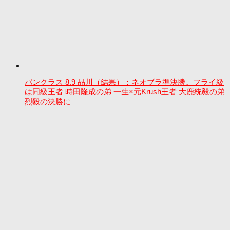
パンクラス 8.9 品川（結果）：ネオブラ準決勝。フライ級
は同級王者 時田隆成の弟 一生×元Krush王者 大鹿統毅の弟
烈毅の決勝に