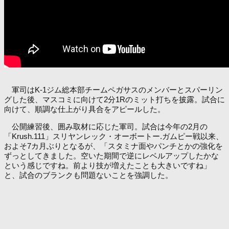
軍司はK-1ジム総本部チームペガサスのメンバーとスパーリン
グした後、マスコミに向けて2分1Rのミット打ちを披露。試合に
向けて、順調な仕上がり具合をアピールした。
公開練習後、囲み取材に応じた軍司。試合は今年の2月の
「Krush.111」スリヤンレック・オーボートー.ガムピー戦以来、
およそ7カ月ぶりとなるが、「スタミナ面やパンチとかの強化を
ずっとしてきました。空いた期間で逆にレベルアップしたかな
という感じですね。前より技が増えたことも大きいですね」
と、試合のブランクも問題ないことを強調した。