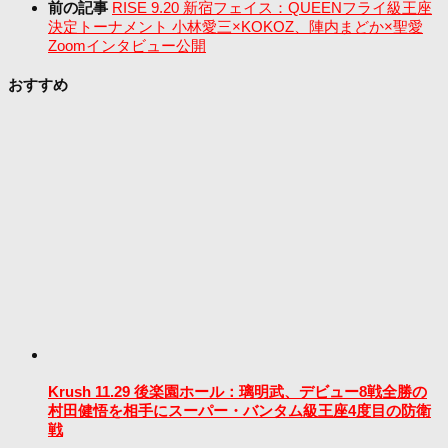
前の記事
RISE 9.20 新宿フェイス：QUEENフライ級王座
決定トーナメント 小林愛三×KOKOZ、陣内まどか×聖愛
Zoomインタビュー公開
おすすめ
Krush 11.29 後楽園ホール：璃明武、デビュー8戦全勝の
村田健悟を相手にスーパー・バンタム級王座4度目の防衛
戦