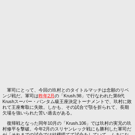
軍司にとって、今回の玖村とのタイトルマッチは念願のリベ
ンジ戦だ。軍司は
昨年2月
の「Krush.98」で行なわれた第6代
Krushスーパー・バンタム級王座決定トーナメントで、玖村に敗
れて王座奪取に失敗。しかも、その試合で顎を折られて、長期
欠場を強いられた苦い過去がある。
復帰戦となった同年10月の「Krush.106」では玖村の実兄の玖
村修平を撃破。今年2月のスリヤンレック戦にも勝利した軍司だ
が「それまでの試合では結構慌てて試合をしていて、ムキにな