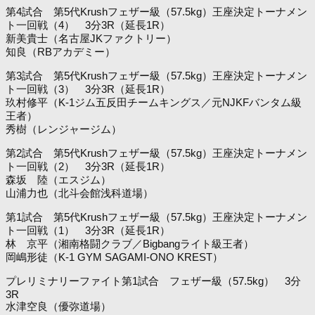
第4試合 第5代Krushフェザー級（57.5kg）王座決定トーナメン
ト一回戦（4） 3分3R（延長1R）
新美貴士（名古屋JKファクトリー）
知良（RBアカデミー）
第3試合 第5代Krushフェザー級（57.5kg）王座決定トーナメン
ト一回戦（3） 3分3R（延長1R）
玖村修平（K-1ジム五反田チームキングス／元NJKFバンタム級
王者）
秀樹（レンジャージム）
第2試合 第5代Krushフェザー級（57.5kg）王座決定トーナメン
ト一回戦（2） 3分3R（延長1R）
森坂 陸（エスジム）
山浦力也（北斗会館浅科道場）
第1試合 第5代Krushフェザー級（57.5kg）王座決定トーナメン
ト一回戦（1） 3分3R（延長1R）
林 京平（湘南格闘クラブ／Bigbangライト級王者）
岡嶋形徒（K-1 GYM SAGAMI-ONO KREST）
プレリミナリーファイト第1試合 フェザー級（57.5kg） 3分
3R
水津空良（優弥道場）