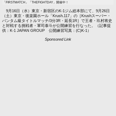
「FIRSTMATCH」「THEFIGHTDAY」開催中！
9月16日（水）東京・新宿区のK-1ジム総本部にて、9月26日
（土）東京・後楽園ホール「Krush.117」の［Krushスーパー・
バンタム級タイトルマッチ/3分3R・延長1R］で王者・玖村将史
と対戦する挑戦者・軍司泰斗が公開練習を行なった。（記事提
供：K-1 JAPAN GROUP 公開練習写真：(C)K-1）
Sponsored Link