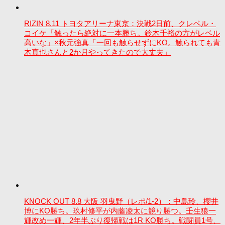
RIZIN 8.11 トヨタアリーナ東京：決戦2日前、クレベル・
コイケ「触ったら絶対に一本勝ち。鈴木千裕の方がレベル
高いな」×秋元強真「一回も触らせずにKO。触られても青
木真也さんと2か月やってきたので大丈夫」
KNOCK OUT 8.8 大阪 羽曳野（レポ/1-2）：中島玲、櫻井
博にKO勝ち。玖村修平が内藤凌太に競り勝つ。壬生狼一
輝改め一輝、2年半ぶり復帰戦は1R KO勝ち。戦闘員1号、