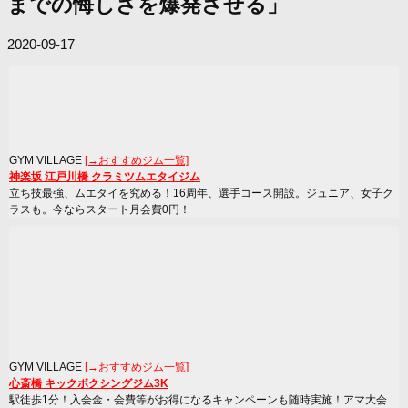
までの悔しさを爆発させる」
2020-09-17
GYM VILLAGE
[→おすすめジム一覧]
神楽坂 江戸川橋 クラミツムエタイジム
立ち技最強、ムエタイを究める！16周年、選手コース開設。ジュニア、女子ク
ラスも。今ならスタート月会費0円！
GYM VILLAGE
[→おすすめジム一覧]
心斎橋 キックボクシングジム3K
駅徒歩1分！入会金・会費等がお得になるキャンペーンも随時実施！アマ大会