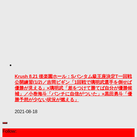
Krush 8.21 後楽園ホール：Sバンタム級王座決定T一回戦
公開練習(1/2)／吉岡ビギン「1回戦で璃明武選手を倒せば
優勝が見える」×璃明武「差をつけて勝てば自分が優勝候
補」／小巻海斗「パンチに自信がついた」×黒田勇斗「優
勝予想が少ない状況が燃える」
2021-08-18
Follow: