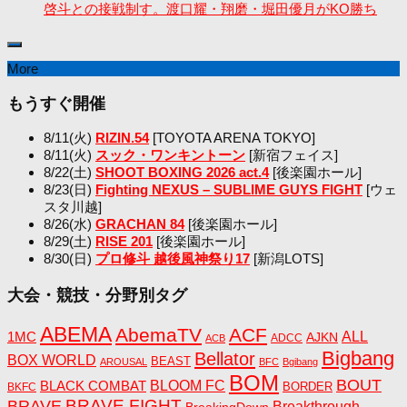
啓斗との接戦制す。渡口耀・翔磨・堀田優月がKO勝ち
More
もうすぐ開催
8/11(火)
RIZIN.54
[TOYOTA ARENA TOKYO]
8/11(火)
スック・ワンキントーン
[新宿フェイス]
8/22(土)
SHOOT BOXING 2026 act.4
[後楽園ホール]
8/23(日)
Fighting NEXUS – SUBLIME GUYS FIGHT
[ウェ
スタ川越]
8/26(水)
GRACHAN 84
[後楽園ホール]
8/29(土)
RISE 201
[後楽園ホール]
8/30(日)
プロ修斗 越後風神祭り17
[新潟LOTS]
大会・競技・分野別タグ
ABEMA
AbemaTV
ACF
1MC
ALL
AJKN
ADCC
ACB
Bigbang
Bellator
BOX WORLD
BEAST
AROUSAL
BFC
Bgibang
BOM
BOUT
BLACK COMBAT
BLOOM FC
BORDER
BKFC
BRAVE FIGHT
BRAVE
Breakthrough
BreakingDown