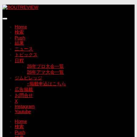
コ
ン
テ
ン
Home
ツ
検索
へ
Push
ス
結果
キ
ニュース
ッ
トピックス
プ
日程
26年プロ大会一覧
26年アマ大会一覧
ジムビレッジ
↑掲載申込はこちら
広告掲載
お問合せ
X
Instagram
Youtube
Home
検索
Push