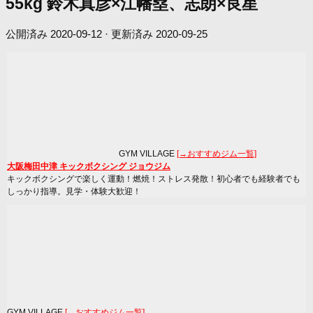
55kg 鈴木真彦×江幡塁、志朗×良星
公開済み
2020-09-12
· 更新済み
2020-09-25
GYM VILLAGE
[→おすすめジム一覧]
大阪梅田中津 キックボクシング ジョウジム
キックボクシングで楽しく運動！燃焼！ストレス発散！初心者でも経験者でも
しっかり指導。見学・体験大歓迎！
GYM VILLAGE
[→おすすめジム一覧]