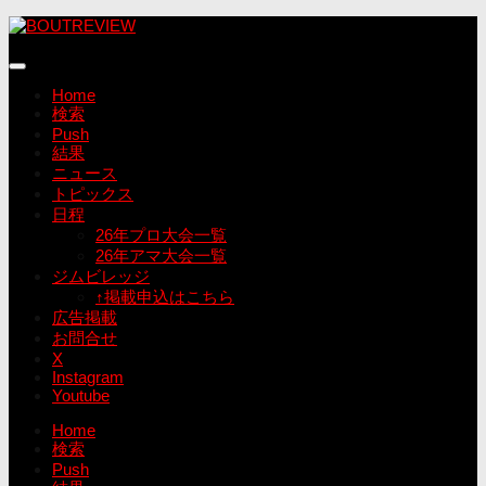
コ
ン
テ
ン
Home
ツ
検索
へ
Push
ス
結果
キ
ニュース
ッ
トピックス
プ
日程
26年プロ大会一覧
26年アマ大会一覧
ジムビレッジ
↑掲載申込はこちら
広告掲載
お問合せ
X
Instagram
Youtube
Home
検索
Push