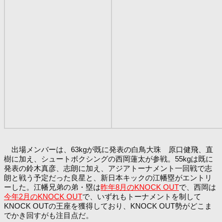
出場メンバーは、63kgが既に発表の白鳥大珠 原口健飛、直
樹に加え、シュートボクシングの西岡蓮太が参戦。55kgは既に
発表の鈴木真彦、志朗に加え、アジアトーナメント一回戦で志
朗と戦う予定だった良星と、新日本キックの江幡塁がエントリ
ーした。江幡兄弟の弟・塁は
昨年8月のKNOCK OUT
で、西岡は
今年2月のKNOCK OUT
で、いずれもトーナメントを制して
KNOCK OUTの王座を獲得しており、KNOCK OUT勢がどこま
でかき回すがも注目点だ。