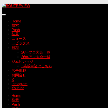
コ
ン
テ
ン
Home
ツ
検索
へ
Push
ス
結果
キ
ニュース
ッ
トピックス
プ
日程
26年プロ大会一覧
26年アマ大会一覧
ジムビレッジ
↑掲載申込はこちら
広告掲載
お問合せ
X
Instagram
Youtube
Home
検索
Push