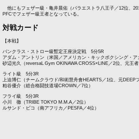
他にもフェザー級・亀井晨佑（パラエストラ八王子／12位、201
PFCでフェザー級王者となっている。
対戦カード
【本戦】
パンクラス・ストロー級暫定王座決定戦 5分5R
アダム・アントリン（米国／アメリカン・キックボクシング・アカ
砂辺光久（reversaL Gym OKINAWA CROSS×LINE／2位、元王
ライト級 5分3R
上迫博仁（チームクラウド/和術慧舟會HEARTS／1位、元DEE
粕谷優介（総合格闘技道場CROWN／7位）
フライ級 5分3R
小川 徹（TRIBE TOKYO M.M.A／2位）
ルサンド・ビコ（南アフリカ／PESFA／4位）