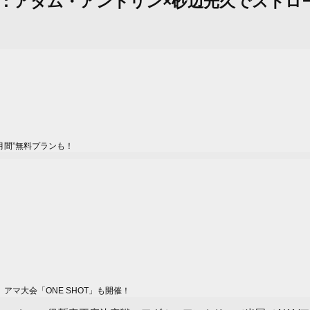
スト：アダム・アントリン×砂辺光久でスト
月間”無料プランも！
マ大会「ONE SHOT」も開催！