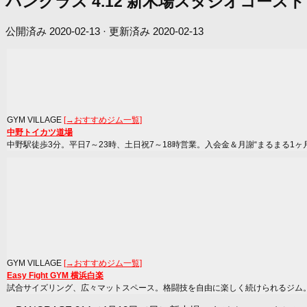
パンクラス 4.12 新木場スタジオコー
公開済み
2020-02-13
· 更新済み
2020-02-13
GYM VILLAGE
[→おすすめジム一覧]
中野トイカツ道場
中野駅徒歩3分。平日7～23時、土日祝7～18時営業。入会金＆月謝“まるまる1ヶ
GYM VILLAGE
[→おすすめジム一覧]
Easy Fight GYM 横浜白楽
試合サイズリング、広々マットスペース。格闘技を自由に楽しく続けられるジム。ア