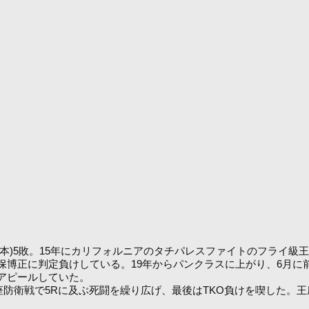
10一本)5敗。15年にカリフォルニアのタチパレスファイトのフライ級
博正に判定負けしている。19年からパンクラスに上がり、6月に前
アピールしていた。
座防衛戦で5Rに及ぶ死闘を繰り広げ、最後はTKO負けを喫した。王