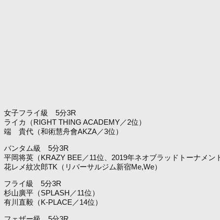
女子フライ級 5分3R
ライカ（RIGHT THING ACADEMY／2位）
端 貴代（和術慧舟會AKZA／3位）
バンタム級 5分3R
平岡将英（KRAZY BEE／11位、2019年ネオブラッドトーナメ
花レメ紋次郎TK（リバーサルジム新宿Me,We）
フライ級 5分3R
杉山廣平（SPLASH／11位）
有川直毅（K-PLACE／14位）
フェザー級 5分3R