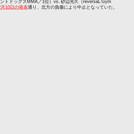
グスMMA／1位）vs. 砂辺光久（reversaL Gym
2月10日の発表
通り、北方の負傷により中止となっていた。