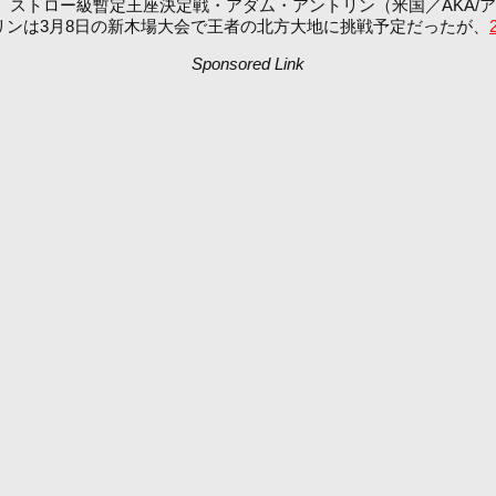
、ストロー級暫定王座決定戦・アダム・アントリン（米国／AKA/アントドッ
アントリンは3月8日の新木場大会で王者の北方大地に挑戦予定だったが、
Sponsored Link