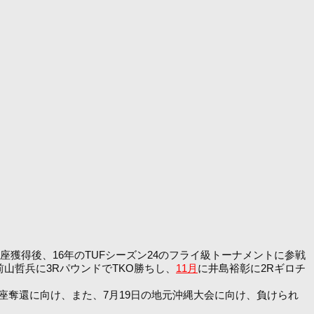
王座獲得後、16年のTUFシーズン24のフライ級トーナメントに参戦
山哲兵に3RパウンドでTKO勝ちし、
11月
に井島裕彰に2Rギロチ
座奪還に向け、また、7月19日の地元沖縄大会に向け、負けられ