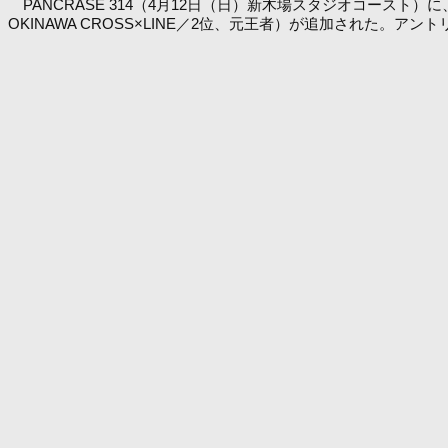
PANCRASE 314（4月12日（日）新木場スタジオコースト）に
OKINAWA CROSS×LINE／2位、元王者）が追加された。