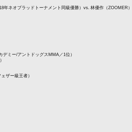
8年ネオブラッドトーナメント同級優勝）vs. 林優作（ZOOME
デミー/アントドッグスMMA／1位）
者）
Pフェザー級王者）