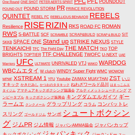
PFC
PFL
POUNDOUT
One Round
ONE SHOT
PETER AERTS SPIRIT
PR
POUND STORM
PRINCE REVOLUTION
POUND OUT
REBELS
QUINTET
REBEL FC
REBELLIOUS BEHAVIOR
RISE
RIZIN
RKS
ROMAN
ROAD FC
Resilience
RWS
S-BATTLE
SCF
SIT
SCRAP&BUILD
SCRAMBLE
SCRAP＆BUILD
Stand up
STRIKE NEXUS
SPACE ONE
STYLE
SKKB
THE MATCH
TENKAICHI
TOP
TFC
The Fight Day
TKO
TTF CHALLENGE
BRIGHTS
TWOFC
U-NEXT
TOPTIER
UAE
UFC
WARDOG
UNRIVALED
VTJ
Warriors
ULTIMATE
WAKO
WBCムエタイ
WINDY Super Fight
WMC
W clutch
WOWOW
ZST
XSTREAM 1
いぶ
Youtube
ZAIMAX MUAYTHAI
YFU
WPMF
すキック
ねわざワールド品川
かきだみし
かつおのタタキック
はまっこムエ
アマチュアキックボクシング協議会
アルティメットシューティング
ア
タイジム
キングダムエルガイツ
ギー
ンビータブル
キックボクシング振興会
ラームエ
コンバットレ
グラップリング
コラム
クンクメール
シュートボクシン
スリング
サンボ
ゴールドジム
グ
ジムPR
ジム情報
ジャパンカップ
ジャパンAMMA協会
ジャパンキック
キックボクシング
ジークンドー
スッ