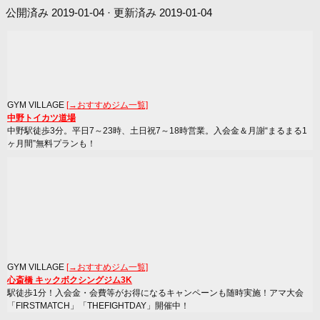
公開済み
2019-01-04
· 更新済み
2019-01-04
GYM VILLAGE
[→おすすめジム一覧]
中野トイカツ道場
中野駅徒歩3分。平日7～23時、土日祝7～18時営業。入会金＆月謝“まるまる1
ヶ月間”無料プランも！
GYM VILLAGE
[→おすすめジム一覧]
心斎橋 キックボクシングジム3K
駅徒歩1分！入会金・会費等がお得になるキャンペーンも随時実施！アマ大会
「FIRSTMATCH」「THEFIGHTDAY」開催中！