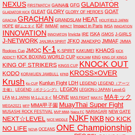
NEXUS
GLADIATOR
GAINA魂
GFG
FIRSTMATCH
GLORY
GOAT
GLEAT
GLORY OF HEROES
GLADIATOR KICK
GRACHAN
HEAT
GRANDSLAM
GRACHA
HOLYFIELD JAPAN
IGF
Impact in Paris
IMMAF
HOPE
IBFムエタイ
IMSA
IMPACT
INNOATION
INNOVATION
ISKA
Invicta
IRE
J-GIRLS
iSMOS
INNOVATON
J-NETWORK
JMMAF
JFKO
JMAEXPO
JANJIRA SPIRIT
JMMA
K-1
JMOC
KHAOS
K-SPIRIT
Rookies Cup
KAKUMEI
KICK
KICK BOXING WORLD CUP
KING
ADDICT!
KICKJAM
KING OF KINGS
KNOCK OUT
KING OF STRIKERS
KINGS CUP
KROSS×OVER
KODO
KORAKUEN JAMBULL
KPKB
Krush
Kunlun Fight
LDH
LEGEND
LEGEND（アーツ
Ks-CUP
LEGION
主催）
LEGEND（ボクシング）
LEGION☆JAPAN
Level-G
MAキック
M-ONE
LFA
M-1 JAPAN
M-1ムエタイ
MAS FIGHT
MAX FC
MuayThai Super Fight
MMA甲子園
MEGA2021
MFP
NEW GATE
MUSASHI ROCK FESTIVAL
NARIAGARI
MVP MMA
Naiza FC
NJKF
NKB
NEXT☆LEVEL
NO KICK
NICE MIDDLE
ONE Championship
NO LIFE
OCEANS
NOVA