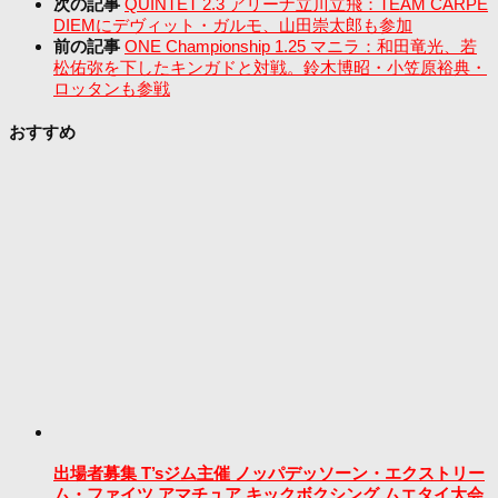
次の記事
QUINTET 2.3 アリーナ立川立飛：TEAM CARPE
DIEMにデヴィット・ガルモ、山田崇太郎も参加
前の記事
ONE Championship 1.25 マニラ：和田竜光、若
松佑弥を下したキンガドと対戦。鈴木博昭・小笠原裕典・
ロッタンも参戦
おすすめ
出場者募集 T’sジム主催 ノッパデッソーン・エクストリー
ム・ファイツ アマチュア キックボクシング ムエタイ大会