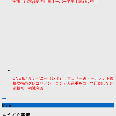
実施。山本歩夢の計量オーバーで平山諒戦は中止
ONE 8.7 ルンピニー（レポ）：フェザー級トーナメント優
勝候補のグレゴリアン、ロシア人選手をローで圧倒して判
定勝ちし初戦突破
More
もうすぐ開催