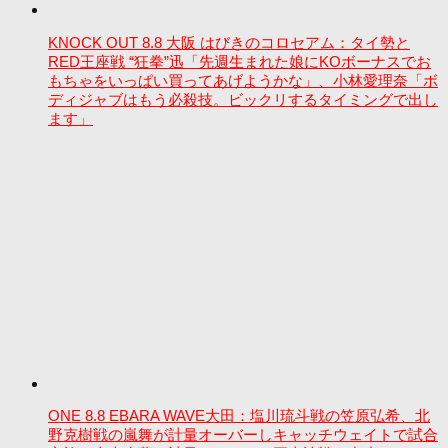
KNOCK OUT 8.8 大阪 はびきのコロセアム：タイ勢と
RED王座戦 “狂拳”迅「先週生まれた娘にKOボーナスでお
もちゃをいっぱい買ってあげようかな」、小林愛理奈「ボ
ディジャブはもう必殺技。ビックリするタイミングで出し
ます」
ONE 8.8 EBARA WAVE大田：塩川琉斗戦の笠原弘希、北
野克樹戦の嵐舞が計量オーバーしキャッチウェイトで試合