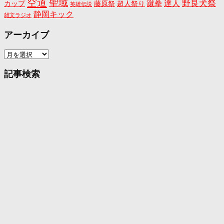
空道
聖域
野良犬祭
蹴拳
達人
カップ
藤原祭
超人祭り
英雄伝説
静岡キック
雑文ラジオ
アーカイブ
ア
ー
カ
記事検索
イ
ブ