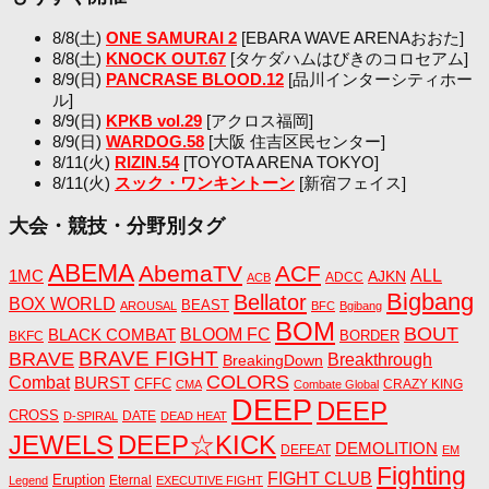
8/8(土)
ONE SAMURAI 2
[EBARA WAVE ARENAおおた]
8/8(土)
KNOCK OUT.67
[タケダハムはびきのコロセアム]
8/9(日)
PANCRASE BLOOD.12
[品川インターシティホー
ル]
8/9(日)
KPKB vol.29
[アクロス福岡]
8/9(日)
WARDOG.58
[大阪 住吉区民センター]
8/11(火)
RIZIN.54
[TOYOTA ARENA TOKYO]
8/11(火)
スック・ワンキントーン
[新宿フェイス]
大会・競技・分野別タグ
ABEMA
AbemaTV
ACF
1MC
ALL
AJKN
ADCC
ACB
Bigbang
Bellator
BOX WORLD
BEAST
AROUSAL
BFC
Bgibang
BOM
BOUT
BLACK COMBAT
BLOOM FC
BORDER
BKFC
BRAVE FIGHT
BRAVE
Breakthrough
BreakingDown
COLORS
Combat
BURST
CFFC
CRAZY KING
CMA
Combate Global
DEEP
DEEP
CROSS
DATE
D-SPIRAL
DEAD HEAT
JEWELS
DEEP☆KICK
DEMOLITION
DEFEAT
EM
Fighting
FIGHT CLUB
Eruption
Eternal
Legend
EXECUTIVE FIGHT