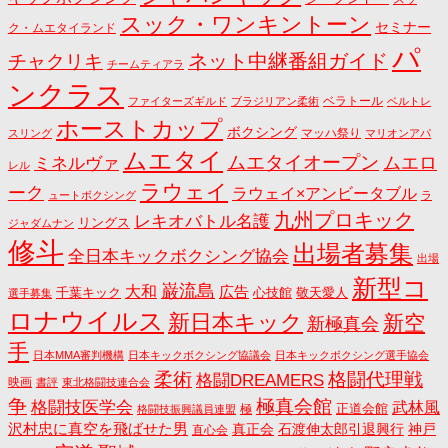
スック・ワンキントーン
セミナー
ク・ムエタイランド
パ
ネット中継番組ガイド
チャクリキ
チームティアラ
ンクラス
ベラトール
ファイターズギルド
ブラジリアン柔術
ベルトレ
ホーストカップ
ボクシング
マッハ祭り
スリング
マリオンアパ
ムエタイ
ムエタイオープン
ミネルヴァ
ムエロ
レル
ラウェイ
ーク
ラウェイ×アンビータブル
ュートボクシング
ラ
九州プロキック
レキオバトル名護
リングス
ジャダムナン
修斗
出場者募集
全日本キックボクシング協会
出場
新型コ
巌流島
大和
広告
千葉キック
心技館
敬天愛人
選手募集
ロナウイルス
新日本キック
新空
新極真会
手
日本MMA審判機構
日本キックボクシング協議会
日本キックボクシング選手協会
格闘代理戦
柔術
格闘DREAMERS
映画
書評
東北格闘技連合会
争
極真会館
格闘技医学会
武林風
正道会館
極
格闘技振興議員連盟
沢村忠に真空を飛ばせた男
真正会
石渡伸太郎引退興行
神戸
直心会