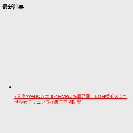
最新記事
7月度のWBCムエタイMVPは藤原乃愛。BOM横浜大会で
世界女子ミニフライ級王座初防衛