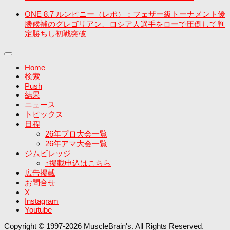
ONE 8.7 ルンピニー（レポ）：フェザー級トーナメント優
勝候補のグレゴリアン、ロシア人選手をローで圧倒して判
定勝ちし初戦突破
Home
検索
Push
結果
ニュース
トピックス
日程
26年プロ大会一覧
26年アマ大会一覧
ジムビレッジ
↑掲載申込はこちら
広告掲載
お問合せ
X
Instagram
Youtube
Copyright © 1997-2026 MuscleBrain's. All Rights Reserved.