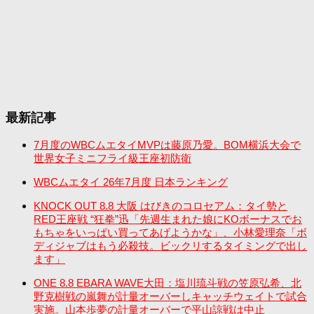
最新記事
7月度のWBCムエタイMVPは藤原乃愛。BOM横浜大会で
世界女子ミニフライ級王座初防衛
WBCムエタイ 26年7月度 日本ランキング
KNOCK OUT 8.8 大阪 はびきのコロセアム：タイ勢と
RED王座戦 “狂拳”迅「先週生まれた娘にKOボーナスでお
もちゃをいっぱい買ってあげようかな」、小林愛理奈「ボ
ディジャブはもう必殺技。ビックリするタイミングで出し
ます」
ONE 8.8 EBARA WAVE大田：塩川琉斗戦の笠原弘希、北
野克樹戦の嵐舞が計量オーバーしキャッチウェイトで試合
実施。山本歩夢の計量オーバーで平山諒戦は中止