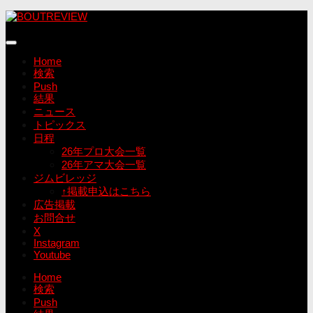
コ
ン
テ
ン
Home
ツ
検索
へ
Push
ス
結果
キ
ニュース
ッ
トピックス
プ
日程
26年プロ大会一覧
26年アマ大会一覧
ジムビレッジ
↑掲載申込はこちら
広告掲載
お問合せ
X
Instagram
Youtube
Home
検索
Push