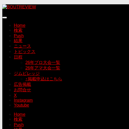
コ
ン
テ
ン
Home
ツ
検索
へ
Push
ス
結果
キ
ニュース
ッ
トピックス
プ
日程
26年プロ大会一覧
26年アマ大会一覧
ジムビレッジ
↑掲載申込はこちら
広告掲載
お問合せ
X
Instagram
Youtube
Home
検索
Push