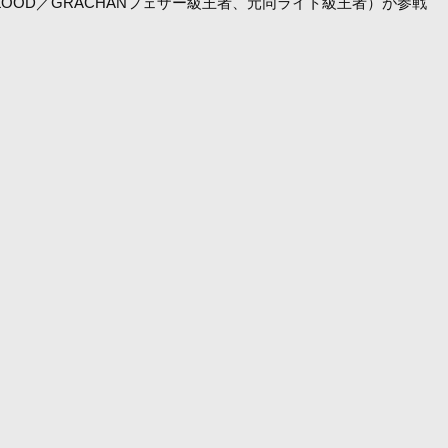
T-BLOOD／GRACHANフェザー級王者、元同ライト級王者）が参戦