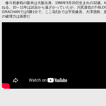
修斗初参戦の阪本は大阪出身、1986年9月20日生まれの32歳。M
ねる。10～11年は試合から遠ざかっていたが、川尻達也のT-BL
GRACHANでは5勝1分で、ここ3試合では宇良健吾、大澤茂
の破壊力は抜群だ