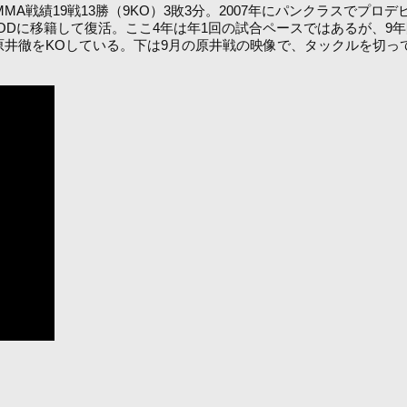
MA戦績19戦13勝（9KO）3敗3分。2007年にパンクラスでプロデ
OODに移籍して復活。ここ4年は年1回の試合ペースではあるが、9
樹、原井徹をKOしている。下は9月の原井戦の映像で、タックルを切