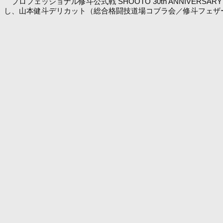
プロフェッショナル修斗公式戦 SHOOTO 30th ANNIVERS
し、山本健斗デリカット（総合格闘技道場コブラ会／修斗フェザ