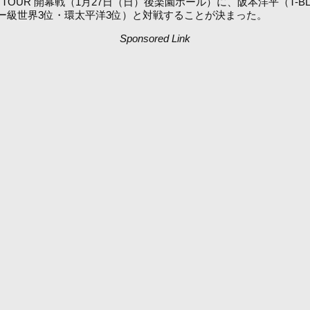
ARY TOUR 開幕戦（1月27日（日）後楽園ホール）に、阪本洋平（
ー級世界3位・環太平洋3位）と対戦することが決まった。
Sponsored Link