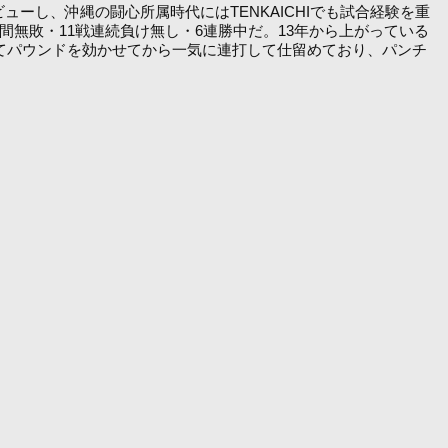
ビューし、沖縄の闘心所属時代にはTENKAICHIでも試合経験を重
年間無敗・11戦連続負け無し・6連勝中だ。13年から上がっている
ってパウンドを効かせてから一気に連打して仕留めており、パンチ