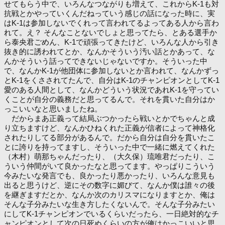
せてもらう中で、いろんなつながりも増えて、これからK-1も対
抗戦とかやっていくんだねっていう感じの話になった時に、実
はK-1は参加しないでくれって言われてるよってある人から言わ
れて。え？ そんなことないでしょと思ってたら、とある選手か
ら泰央君ごめん、K-1で頑張ってきたけど、いろんな人から引き
抜き的に誘われてとか、なんかそういう汚い話とかあって、な
んかそういう話ってできないじゃないですか。そういった中
で、なんかK-1が他団体に参加しないとか言われて、なんかずっ
とK-1をくさされてたんで、自分はK-1のチャンピオンとしてK-1
愛のある人間として、なんかどういう状況であれK-1を守ってい
くことが自分の義務だと思ってるんで。それを貫いた自分はか
っこいいなと思いましたね。
だからまあ正義って結局ぶつかったら戦いとかでちゃんと成
り立ちますけど、なんかひねくれた正義が信者によって神格化
されたりしてる部分があるんで。だから自分は自分を貫いたこ
とに誇りを持ってますし、そういった中で一緒に燃えてくれた
（木村）萌那ちゃんだったり、（大久保）琉唯君だったり、こ
ういう仲間がいて良かったなと思ってます。やっぱりこういう
今みたいな発言でも、良かったり悪かったり、いろんな意見も
出ると思うけど、逆にその数字に媚びて、なんか僕は誰々の後
を継ぎますだとか、なんか次のカリスマになりますとか、俺は
そんな子分みたいな生き方したくないんで。そんな子分みたい
にしてK-1チャンピオンでいるくらいだったら、一日絶対的なチ
ャンピオンとして次の日死ぬくらいの方が俺はかっこいいと思