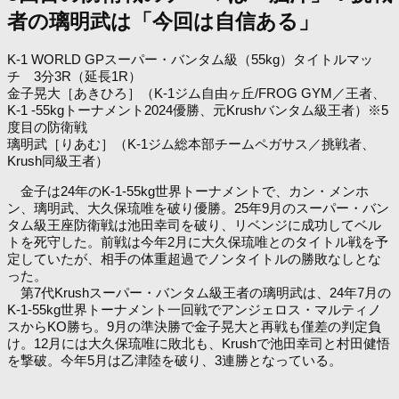
者の璃明武は「今回は自信ある」
K-1 WORLD GPスーパー・バンタム級（55kg）タイトルマッ
チ 3分3R（延長1R）
金子晃大［あきひろ］（K-1ジム自由ヶ丘/FROG GYM／王者、
K-1 -55kgトーナメント2024優勝、元Krushバンタム級王者）※5
度目の防衛戦
璃明武［りあむ］（K-1ジム総本部チームペガサス／挑戦者、
Krush同級王者）
金子は24年のK-1-55kg世界トーナメントで、カン・メンホ
ン、璃明武、大久保琉唯を破り優勝。25年9月のスーパー・バン
タム級王座防衛戦は池田幸司を破り、リベンジに成功してベル
トを死守した。前戦は今年2月に大久保琉唯とのタイトル戦を予
定していたが、相手の体重超過でノンタイトルの勝敗なしとな
った。
第7代Krushスーパー・バンタム級王者の璃明武は、24年7月の
K-1-55kg世界トーナメント一回戦でアンジェロス・マルティノ
スからKO勝ち。9月の準決勝で金子晃大と再戦も僅差の判定負
け。12月には大久保琉唯に敗北も、Krushで池田幸司と村田健悟
を撃破。今年5月は乙津陸を破り、3連勝となっている。