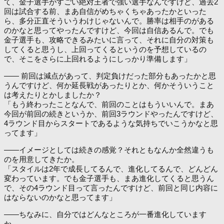
て、金子選手がすごい絶対王者で強い選手なんですけど、過去2
回は試合する前、まあ自信がめちゃくちゃあったかといった
ら、多分正直そういうわけじゃないんで。勝率は相手のがある
のかなと思ってやったんですけど、今回は自信あるんで。でも
金子選手も、攻略できるみたいに言って、それに自分の対策も
してくると思うし、上回ってくるというのを予想しているの
で、そこをさらに上回れるようにしっかり準備します」
―― 前回は減点があって、判定負けだった部分もあったかと思
うんですけど、何か延長戦があったりとか、何かそういうこと
は考えたりとかしましたか？
「もう終わったことなんで、前回のことはもういいんで。まあ
今回が前回の続きというか、前回3ラウンドやったんですけど、
4ラウンド目からスタートであるような気持ちでいこうかなと思
ってます」
――イメージとしては続きの感覚？それともなんか全然違うも
のを用意してきたか。
「スタイルは2年で成長してるんで、進化してるんで、どんどん
変わっています。でも金子選手も、まあ進化してくると思うん
で、その4ラウンド目って言ったんですけど、前回と同じ内容に
はならないのかなと思ってます」
――ちなみに、自分ではどんなところが一番進化しています
か。