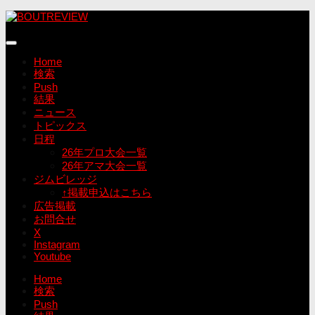
コ
ン
テ
ン
Home
ツ
検索
へ
Push
ス
結果
キ
ニュース
ッ
トピックス
プ
日程
26年プロ大会一覧
26年アマ大会一覧
ジムビレッジ
↑掲載申込はこちら
広告掲載
お問合せ
X
Instagram
Youtube
Home
検索
Push