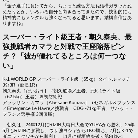
「金子選手に負けてから、ちょっと練習方法も結構ガラッと変
えたりとか、いろいろ自分と向き合ってきたので、技術的にも
精神的にもメンタルも強くなってると思います。結構自信はあ
りますね」
スーパー・ライト級王者・朝久泰央、最
強挑戦者カマラと対戦で王座陥落ピン
チ？「彼が優れてるところは何一つな
い」
K-1 WORLD GP スーパー・ライト級（65kg）タイトルマッチ
3分3R（延長1R）
朝久泰央［たいおう］（朝久道場／王者、元K-1ライト級
（62.5kg）王者）※初防衛戦
アラッサン・カマラ［Alassane Kamara］（セネガル＆フランス
／Emergence Le Havre／挑戦者、CDG -71kg王者、サバット・
フランス選手権 3回優勝）
朝久は、24年12月にRIZIN大晦日大会でYURAから勝利。25年
5月もRIZINに参戦し、ウザ強ヨシヤからTKO勝ち。7月はK-1で
ダニラ・クワチから勝利し、11月に稲垣柊を破り第8代K-1