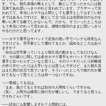
す。でも、朝久道場の教えとして、敵として立ったからには親
兄弟であれ思いっきりやれと言われています。ブラザーって言
われてて、本当にカマラは人間としても選手としてもすごい好
きではあるんですけど、敵として立つ以上は全部自分のものを
奪いに来てる敵でしかないんで。だから、そういったところは
もう本当にやれって言われる。感情の指示のままに思いっきり
やるだけだと思ってます」
――カマラ選手はサバットで足技の使い手でパンチも得意なん
ですけども、空手家として優れてるとか、認めるところはあり
ますか？
「自分は空手家っていうより朝久流の動きをしてるだけなん
で、その蹴りに関しては多分カマラ選手もサバットでその他の
選手と比べたらすごいなと思うし、そのリーチだったり距離感
の作り方だったりは上手いなとは思うんですけど、また朝久流
はまた別の次元で見ています。そういったところで彼の方が優
れてるなって思うところは何一つないですね」
――警戒してる点は。
「まあ、負けてるとすれば自分の人間性ぐらいですかね
（笑）。人間力は確実に彼の方が優しいし、できてると思うん
でそれぐらいです」
――試合にも影響しますか？人間的には。