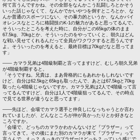
何て言うんですかね、その全部をなんかこう乱闘しろとかそう
いった話じゃなくて、なんかでかいやつを倒すところとか、な
んか普通のスポーツにない、その暴力的というか、なんかバイ
オレンスなところに格闘技のK-1の魅力があると思ってるんで。
そういったところを考えた時に、自分がこの65kgの体のまま
67.5kg、70kgとか、そういったのをやっていくと、朝久はどん
な戦い見せてくれるんだって全員がワクワクすると思うんです
よ。そういったのを考えると、最終目標は70kgだなと思ってま
す」
―― カマラ兄弟は4階級制覇と言ってますけど、むしろ朝久兄弟
が4階級制覇すると。
「そうですね。兄貴は、まあ骨格的にもあれかもしれないです
けど、自分は62.5kgと65kgも取ったんで、あとは67.5kgと70kg
取ったら4階級じゃないですか。カマラ兄弟は2人で4階級って言
ってるんですけど、自分は1人で4階級狙ってるんで、その時点
で見てる世界が違うなと思ってます」
――先ほど、会場でカマラ選手と仲良しになっちゃうとか言わ
れていましたが、どんなところが仲が良かったりとか好きなと
ころですか。
「会場で、どっちのカマラかわかんないけど『ブラザー』って
言ってきて。その後にまた別のカマラが来て『ブラザー』って
言うんで。えっ？ さっきのブラザーはどっち？ っていう感じで