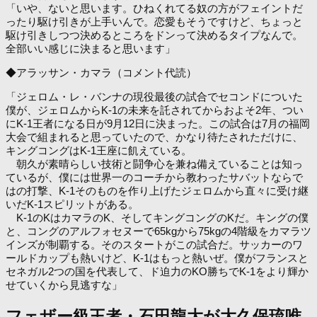
「いや、ないと思います。ひねくれてる奴の方がフェイントだ
ったり駆け引きが上手いんで。恋愛もそうですけど、ちょっと
駆け引きしつつ決めるところをドンって決めるタイプなんで。
全部いい感じに決まると思います」
◆アラッサン・カマラ（コメント代読）
「ジェロム・レ・バンナの現役最後の試合でセコンドについた
僕が、ジェロムからK-1の未来を託されてからおよそ2年、つい
にK-1王者になる日が9月12日に決まった。この試合は7月の福岡
大会で組まれると思っていたので、かなり待たされただけに、
キングコングはK-1王座に飢えている。
朝久が素晴らしい技術と闘争心を兼ね備えていることは知っ
ているが、僕には世界一のコーチから教わったサバットならで
はの打撃、K-1そのものを作り上げたジェロムから直々に受け継
いだK-1スピリットがある。
K-1のKはカマラのK、そしてキングコングのKだ。キングの僕
と、コングのアルフォセヌーで65kgから75kgの4階級をカマラツ
インズが制覇する。そのスタートがこの試合だ。サッカーのワ
ールドカップも熱いけど、K-1はもっと熱いぜ。僕がフランスと
セネガル2つの国を代表して、ド迫力のKO勝ちでK-1をより輝か
せていくから見逃すな」
フェザー級王者・石田龍大が大久保琉唯