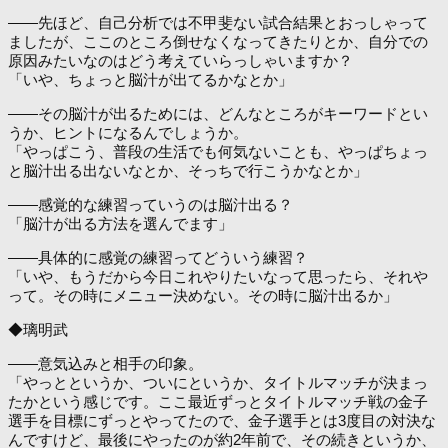
――先ほど、自己分析では不甲斐ない試合結果とおっしゃって
ましたが、ここのところ倒せなくなってきたりとか、自分での
原因みたいなのはどう考えていらっしゃいますか？
「いや、ちょっと脳汁が出てるかなとか」
――その脳汁が出るためには、どんなところがキーワードとい
うか、ヒントになるんでしょうか。
「やっぱこう、普段の生活でも何気ないことも、やっぱちょっ
と脳汁出る出ないなとか、そっちで行こうかなとか」
――感覚的な練習っていうのは脳汁出る？
「脳汁が出る方法を選んでます」
――具体的に感覚の練習ってどういう練習？
「いや、もうだから今日これやりたいなって思ったら、それや
って。その時にメニュー決めない。その時に脳汁出るか」
◆璃明武
――意気込みと相手の印象。
「やっとというか、ついにというか、タイトルマッチが決まっ
たかという感じです。ここ最近ずっとタイトルマッチ戦の金子
選手を目標にずっとやってたので、金子選手とは3度目の対決な
んですけど、最後にやったのが約2年前で、その続きというか、