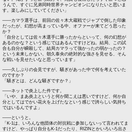
うんで、すぐに兄弟同時世界チャンピオンになりたいと思いま
す。楽しみにしていてください」
――カマラ選手は、前回の佐々木大蔵戦でジャブで倒した印象
だったが、幻想が高まっている中、オファーが来てどう思った
か？
「自分としては佐々木選手に勝ったからといって、何の幻想が
あるのかな？という感じではあるんですけどね。結局、この試
合も自分が瞬殺して、結局カマラって強かったの弱かったの？
という未来しかない。朝久泰央の絶対的な強さを見せる、そん
な戦いを見せたいなと思っています」
――久しぶりの会見ですが、騒ぎがあった中で何を考えていた
のですか？
「騒ぎとは、どんな騒ぎですか？」
――ネットで炎上した件です。
「いや、まあ炎上というと何か聞こえは悪いですけど、何か自
分としてはでかい花火を上げたなという感じで誇らしい気持ち
ではいるんですよ」
――というと。
「K-1は、いろんな他団体の対抗戦に参加しないって言われてま
すけど、やっぱり自分もK-1だったり、RIZINとかいろいろ出さ