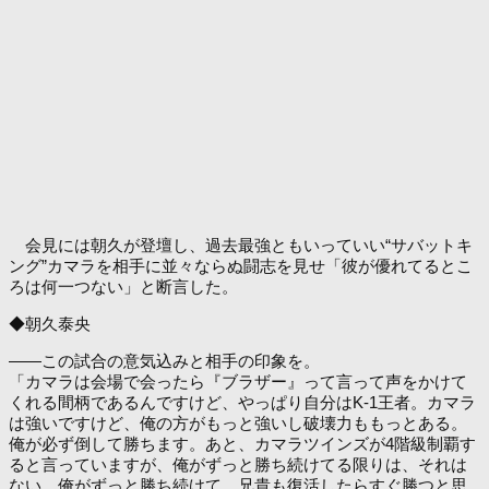
会見には朝久が登壇し、過去最強ともいっていい“サバットキ
ング”カマラを相手に並々ならぬ闘志を見せ「彼が優れてるとこ
ろは何一つない」と断言した。
◆朝久泰央
――この試合の意気込みと相手の印象を。
「カマラは会場で会ったら『ブラザー』って言って声をかけて
くれる間柄であるんですけど、やっぱり自分はK-1王者。カマラ
は強いですけど、俺の方がもっと強いし破壊力ももっとある。
俺が必ず倒して勝ちます。あと、カマラツインズが4階級制覇す
ると言っていますが、俺がずっと勝ち続けてる限りは、それは
ない。俺がずっと勝ち続けて、兄貴も復活したらすぐ勝つと思