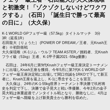
と初激突！「ゾクゾクしないけどワクワ
クする」（石田）「誕生日で勝って最高
の日に」（大久保）
K-1 WORLD GPフェザー級（57.5kg）タイトルマッチ 3分
3R（延長1R）
石田龍大［りょうた］ (POWER OF DREAM／王者、元Krush王
者）※初防衛戦
大久保琉唯（K-1ジム・ウルフ TEAM ASTER／挑戦者、元Krush
フライ級（51kg）王者、K-1甲子園2021 -55kg優勝）
石田は、24年6月に第9代Krushフェザー級王座決定トーナメン
トに出場しKrush王座を獲得。今年5月に第7代K-1 WORLD GP
フェザー級王座決定戦に出場して関口功誠を1RKOで下して新王
者に。Krush王座を返上し、K-1に専念することを宣言。
大久保は、24年のK-1-55kg世界トーナメント準決勝で玖村将
史を判定で下し、決勝で金子晃大と戦い準優勝。今年2月の金子
晃大戦は体重超過でノンタイトル戦となり、勝敗なしに。4月は
フェザー級へ階級を上げ新美貴士から勝利を収めた。