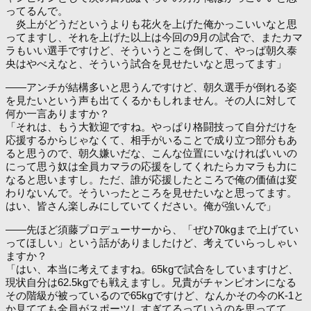
ってるんで。
炎上がどうだというよりも花火を上げた俺かっこいいなと思
ってますし、それを上げた以上は今回の9月の試合で、またカマ
ラもいい選手ですけど、そういうとこを倒して、やっぱ朝久泰
央はやべえなと、そういう試合を見せたいなと思ってます」
――アンチが結構多いと思うんですけど、朝久選手が倒れる姿
を見たいという声も出てくるかもしれません。その人に対して
何か一言ありますか？
「それは、もう大歓迎ですね。やっぱり格闘技って自分だけを
応援するからじゃなくて、相手がいることで成り立つ部分もあ
ると思うので、朝久嫌いだな、こんな位置にいなければいいの
にって思う奴は全員カマラの応援をしてくれたらカマラも力に
なると思いますし。ただ、誰が応援したところで俺の価値は変
わりないんで。そういったところを見せたいなと思ってます。
はい、皆さん楽しみにしていてください。俺が強いんで」
――先ほど須藤プロデューサーから、「ぜひ70kgまで上げてい
ってほしい」という話がありましたけど、考えていらっしゃい
ますか？
「はい、本当に考えてますね。65kgで試合をしていますけど、
現状自分は62.5kgでも戦えますし。兄貴がチャンピオンになる
その階級が被っているので65kgですけど、なんかその今のK-1と
か見てても全員がスポーツしすぎてるっていうのを思ってて。