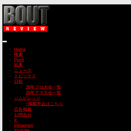
コ
ン
テ
ン
ツ
へ
ス
キ
Home
ッ
検索
プ
Push
結果
ニュース
トピックス
日程
26年プロ大会一覧
26年アマ大会一覧
ジムビレッジ
↑掲載申込はこちら
広告掲載
お問合せ
X
Instagram
Youtube