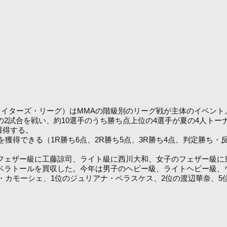
ッショナル・ファイターズ・リーグ）はMMAの階級別のリーグ戦が主体のイベント
の2試合を戦い、約10選手のうち勝ち点上位の4選手が夏の4人ト
獲得する。
得できる（1R勝ち6点、2R勝ち5点、3R勝ち4点、判定勝ち・
フェザー級に工藤諒司、ライト級に西川大和、女子のフェザー級に
にベラトールを買収した。今年は男子のヘビー級、ライトヘビー級、
・カモーシェ、1位のジュリアナ・ベラスケス、2位の渡辺華奈、5