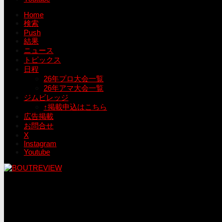
Home
検索
Push
結果
ニュース
トピックス
日程
26年プロ大会一覧
26年アマ大会一覧
ジムビレッジ
↑掲載申込はこちら
広告掲載
お問合せ
X
Instagram
Youtube