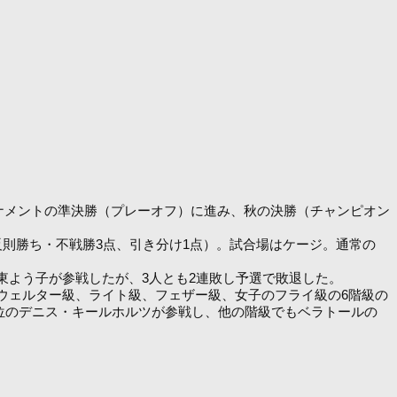
。
ーナメントの準決勝（プレーオフ）に進み、秋の決勝（チャンピオン
反則勝ち・不戦勝3点、引き分け1点）。試合場はケージ。通常の
東よう子が参戦したが、3人とも2連敗し予選で敗退した。
ウェルター級、ライト級、フェザー級、女子のフライ級の6階級の
位のデニス・キールホルツが参戦し、他の階級でもベラトールの