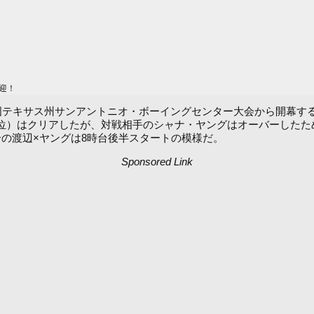
迎！
米国テキサス州サンアントニオ・ボーイングセンター大会から開幕す
ル同級2位）はクリアしたが、対戦相手のシャナ・ヤングはオーバーし
試合の渡辺×ヤングは8時台後半スタートの模様だ。
Sponsored Link