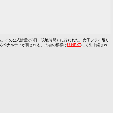
る。その公式計量が3日（現地時間）に行われた。女子フライ級リ
たためペナルティが科される。大会の模様は
U-NEXT
にて生中継され