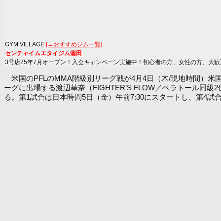
GYM VILLAGE
[→おすすめジム一覧]
センチャイムエタイジム蒲田
3号店25年7月オープン！入会キャンペーン実施中！初心者の方、女性の方、大歓
米国のPFLのMMA階級別リーグ戦が4月4日（木/現地時間）
ーグに出場する渡辺華奈（FIGHTER’S FLOW／ベラトー
る。第1試合は日本時間5日（金）午前7:30にスタートし、第4