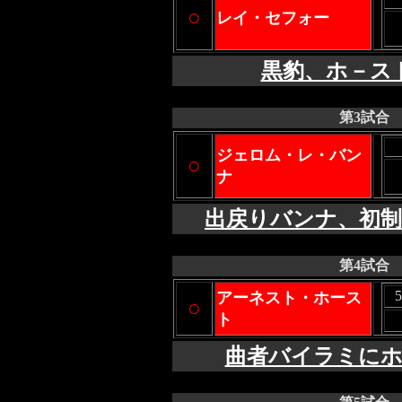
○
レイ・セフォー
黒豹、ホ－ス
第3試合
ジェロム・レ・バン
○
ナ
出戻りバンナ、初
第4試合
アーネスト・ホース
○
ト
曲者バイラミに