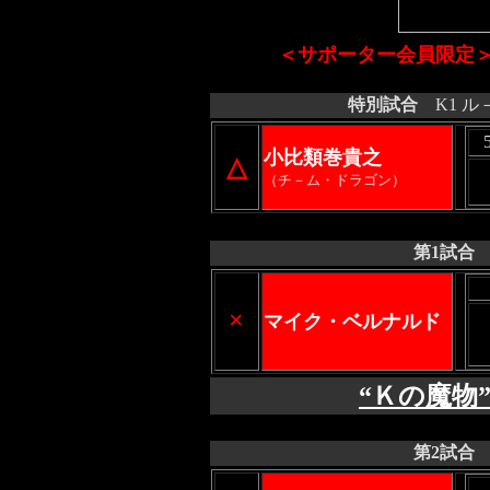
＜サポーター会員限定
特別試合
K1 ル
小比類巻貴之
△
（チ－ム・ドラゴン）
第1試合
×
マイク・ベルナルド
“Ｋの魔物
第2試合