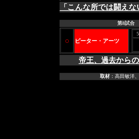
「こんな所では闘えな
第8試合
○
ピーター・アーツ
帝王、過去から
取材
：高田敏洋