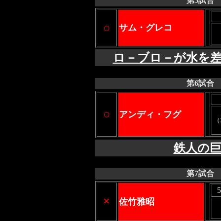
第5試合
○
サム・グレコ
ロ－ブロ－が水を
第6試合
○
アンディ・フグ
（
鉄人の
第7試合
×
佐竹雅昭