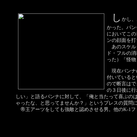
し
かし、
かった。パン
においてこの
ンの顔面を打
あのスケルト
ド・フルの消
った）「怪物
現在バンナの
付いていると
ので断言はで
の３日後に行
しい」と語るバンナに対して、「俺と当たって喜ぶの
ゃったな、と思ってませんか？」というプレスの質問
帝王アーツをしても強敵と認めさせる男。他のK-1フ