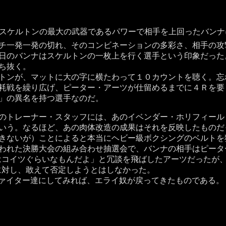
スケルトンの最大の武器であるパワーで相手を上回ったバンナ
チ一発一発の切れ、そのコンビネーションの多彩さ、相手の攻
日のバンナはスケルトンの一枚上を行く選手という印象だった
ち抜く。
ンが、マットに大の字に横たわって１０カウントを聴く。忘
耗戦を繰り広げ、ピーター・アーツが仕留めるまでに４Ｒを要
」の異名を持つ選手なのだ。
トレーナー・スタッフには、あのイベンダー・ホリフィール
いう。なるほど、あの肉体改造の成果はそれを反映したものだ
きないが）ことによると本当にヘビー級ボクシングのベルトを
われた決勝大会の組み合わせ抽選会で、バンナの相手はピータ
はコイツぐらいなもんだよ」と冗談を飛ばしたアーツだったが
に対し、敢えて否定しようとはしなかった。
ァイター達にしてみれば、エライ奴が戻ってきたものである。