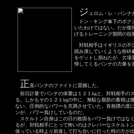
ジ
ェロム・レ・バンナ
ドン・キング傘下のボクシ
いたわけではない。だが復
げるトレーニング期間の役
対戦相手はイギリスの不沈
踏み潰していくような粉砕
をゲットし損ねたが、欠場
帰してくるバンナの力量を測
正
直バンナのファイトに震撼した。
前日計量でバンナの体重は１２１kgと、対戦相手のス
る。しかもその１２１kgの中に、無駄な脂肪の蓄積は
ない、圧倒的なパワーを充満させていた。首相撲の度
ンが、パワー負けしているのだ。
スケルトン自身はこの日の敗因をパワー負けではなく
るが、対戦相手にとって怖いのはクレバーなスケルト
保っている時より前進して打ち合いに行った時の方が