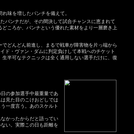
切れ味を増したパンチを備えて。
ったバンナだが、その間決して試合チャンスに恵まれて
るどころか、バンナという優れた素材をより一層磨き上
ーでどんどん前進し、まるで戦車が障害物を片っ端から
ロイド・ヴァン・ダムに判定負けして本戦へのチケット
。生半可なテクニックは全く通用しない選手だけに、復
の日の参加選手中最重量であ
れは見た目のこけおどしでは
もう一度言う。あのスケルト
なかったからだと語ってい
いない。実際この日も距離を