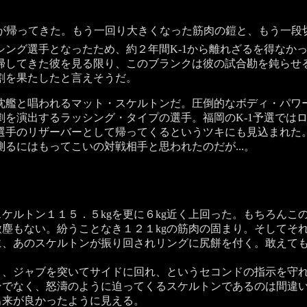
が帰ってきた。もう一回り大きくなった筋肉の鎧と、もう一段
ング選手となったため、約２年間K-1から離れざるを得なか
帰してきた彼を見る限り、このブランクは彼の試合勘を鈍らせ
割を果たしたと言えそうだ。
艦と唱われるマット・スケルトンだ。圧倒的なボディ・パワ
劇を演出するラッシング・タイプの選手。福岡のK-1予選では
選手のリザーバーとして帰ってくるというツキにも見込まれた
るにはもってこいの対戦相手と思われたのだが...。
ケルトン１１５．５kgを更に６kg近く上回った。もちろんこ
微塵もない。紛うことなき１２１kgの筋肉の固まり。そしてそ
に、あのスケルトンが振り回されリングに尻餅を付く。敢えて
、ジャブを突いてサイドに回れ、というセコンドの指示を守れ
ンでなく、怒濤のように迫ってくるスケルトンであるのは間違
出来が良かったように見える。