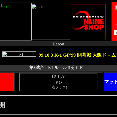
99.10.3 K-1 GP'99 開幕戦 大阪ド－ム
第3試合
K1 ル－ル３分５Ｒ
1R 1'59"
マッ
KO
（右フック）
開