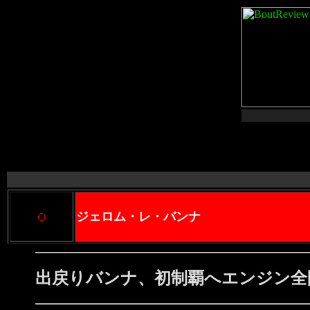
○
ジェロム・レ・バンナ
出戻りバンナ、初制覇へエンジン全